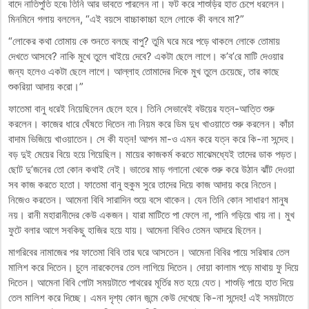
বাদে নাতিপুতি হবে৷ তিনি আর ভাবতে পারলেন না। ফট করে শাশুড়ির হাত চেপে ধরলেন।
মিনমিনে গলায় বললেন, “এই বয়সে বাচ্চাকাচ্চা হলে লোকে কী বলবে মা?”
“লোকের কথা তোমায় কে শুনতে বলছে বাপু? তুমি ঘরে মরে পড়ে থাকলে লোকে তোমায়
দেখতে আসবে? নাকি মুখে তুলে খাইয়ে দেবে? একটা ছেলে লাগে। ক’ব’রে মাটি দেওয়ার
জন্য হলেও একটা ছেলে লাগে। আল্লাহ তোমাদের দিকে মুখ তুলে চেয়েছে, তার কাছে
শুকরিয়া আদায় করো।”
ফাতেমা বানু ধরেই নিয়েছিলেন ছেলে হবে। তিনি সেভাবেই বউয়ের যত্ন-আত্তি শুরু
করলেন। কাজের ধারে ঘেঁষতে দিতেন না৷ নিয়ম করে ডিম দুধ খাওয়াতে শুরু করলেন। কাঁচা
বাদাম ভিজিয়ে খাওয়াতেন। সে কী যত্ন! আপন মা-ও এমন করে যত্ন করে কি-না সন্দেহ।
বড় দুই মেয়ের বিয়ে হয়ে গিয়েছিল। মায়ের কাজকর্ম করতে মাঝেমধ্যেই তাদের ডাক পড়ত।
ছোট দু’জনের তো কোন কথাই নেই। ভাতের মাড় গলানো থেকে শুরু করে উঠান ঝাঁট দেওয়া
সব কাজ করতে হতো। ফাতেমা বানু হুকুম সুরে তাদের দিয়ে কাজ আদায় করে নিতেন।
নিজেও করতেন। আমেনা বিবি সারাদিন শুয়ে বসে থাকেন। যেন তিনি কোন সাধারণ মানুষ
নয়। রানী মহারানীদের কেউ একজন। যারা মাটিতে পা ফেলে না, পানি গড়িয়ে খায় না। মুখ
ফুটে বলার আগে সবকিছু হাজির হয়ে যায়। আমেনা বিবিও তেমন আদরে ছিলেন।
মাগরিবের নামাজের পর ফাতেমা বিবি তার ঘরে আসতেন। আমেনা বিবির পায়ে সরিষার তেল
মালিশ করে দিতেন। চুলে নারকেলের তেল লাগিয়ে দিতেন। দোয়া কালাম পড়ে মাথায় ফু দিয়ে
দিতেন। আমেনা বিবি গোটা সময়টাতে পাথরের মূর্তির মত হয়ে যেত। শাশুড়ি পায়ে হাত দিয়ে
তেল মালিশ করে দিচ্ছে। এমন দৃশ্য কোন জন্মে কেউ দেখেছে কি-না সন্দেহ! এই সময়টাতে