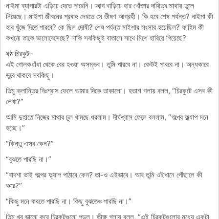
নাইমা ব্যাপারটা এড়িয়ে যেতে পারেনি। আগ বাড়িয়ে হার খোঁজার দায়িত্ব মাথায় তুলে
নিয়েছে। মাইশা জীবনের প্রবাহ দেখতে সে ভীষণ আগ্রহী। কি হবে শেষ পর্যন্ত? নাইমা কী
হার খুঁজে দিতে পারবে? কে ছিল দোষী? শেষ পর্যন্ত মাইশার সংসার হয়েছিল? ফাহিম কী
কখনো তাকে ভালোবেসেছে? নাকি সবকিছুই বাতাসে সাথে মিশে হারিয়ে গিয়েছে?
ষষ্ঠ চিরকুট–
এই গোলকধাঁধা থেকে বের হওয়া অসম্ভব। তুমি পারবে না। কেউই পারবে না। অন্ধকারে
ডুবে থাকবে সবকিছু।
তিমু ক্লান্তির নিঃশ্বাস ফেলে আমার দিকে তাকালো। হতাশ গলায় বলল, “চিরকুটে এসব কী
লেখা?”
আমি দুহাতে নিজের মাথার চুল খামছে ধরলাম। দীর্ঘশ্বাস ফেলে বললাম, “গল্পের ফ্ল্যাপ মনে
হচ্ছে।”
“কিন্তু এসব কেন?”
“বুঝতে পারছি না।”
“বাদশা ভাই গল্পের ফ্ল্যাপ পাঠাবে কেন? তা-ও এইভাবে। আর তুমি ওইখানে পৌঁছালে কী
করে?”
“কিছু মনে করতে পারছি না। কিছু বুঝতেও পারছি না।”
তিমু খুব ভালো করে চিরকুটগুলো পড়ল। তীক্ষ্ণ গলায় বলল, “এই চিরকুটগুলোর মধ্যে একটা