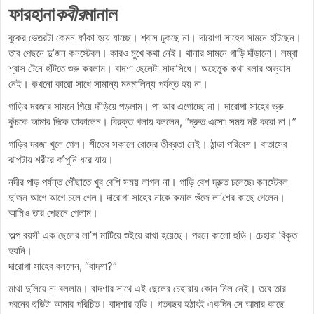
ফারহানা
কবীর
মানাল
বুকের ভেতরটা কেমন ফাঁকা হয়ে যাচ্ছে। শ্বাস ঢুকছে না। দারোগা সাহেব সামনে হাঁটছেন।
তার পেছনে দু’জন কনস্টেবল। কারও মুখে কথা নেই। থানার সামনে গাড়ি দাঁড়ানো। লম্বা
শ্বাস টেনে হাঁটতে শুরু করলাম। বাদশা ছেলেটা সাদাসিধে। অহেতুক কথা বলার অভ্যাস
নেই। কখনো কারো সাথে সামান্য মনমালিন্য পর্যন্ত হয় না।
গাড়ির দরজার সামনে গিয়ে দাঁড়িয়ে পড়লাম। পা আর এগোচ্ছে না। দারোগা সাহেব ভ্রু
কুঁচকে আমার দিকে তাকালেন। বিরক্ত গলায় বললেন, “দ্রুত এসো৷ সময় নষ্ট করো না।”
গাড়ির দরজা খুলে গেল। শীতের সকালে রোদের তীব্রতা নেই। ঠান্ডা পরিবেশ। বাতাসের
ঝাপটায় শরীরে কাঁপুনি ধরে যায়।
নদীর পাড় পর্যন্ত পৌঁছাতে খুব বেশি সময় লাগল না। গাড়ি বেশ দ্রুত চলেছে৷ কনস্টেবল
দু’জন আগে আগে চলে গেল। দারোগা সাহেব নাকে রুমাল গুঁজে লা’শের কাছে গেলেন।
আমিও তার পেছনে গেলাম।
অল্প বয়সী এক ছেলের লা’শ মাটিয়ে শুইয়ে রাখা হয়েছে। পরনে কালো হুডি। চেহারা বিকৃত
হয়নি।
দারোগা সাহেব বললেন, “বাদশা?”
মাথা দুলিয়ে না বললাম। বাদশার সাথে এই ছেলের চেহারায় কোন মিল নেই। তবে তার
পরনের হুডিটা আমার পরিচিত। বাদশার হুডি। গতবছর হঠাৎই একদিন সে আমার কাছে