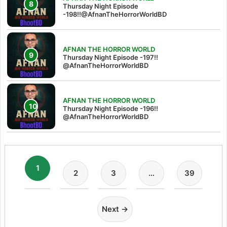
Thursday Night Episode
-198!!@AfnanTheHorrorWorldBD
AFNAN THE HORROR WORLD
Thursday Night Episode -197!!‪
@AfnanTheHorrorWorldBD‬
AFNAN THE HORROR WORLD
Thursday Night Episode -196!!
@AfnanTheHorrorWorldBD
1
2
3
…
39
Next →