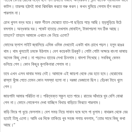
কাটল। তারপর হঠাৎই মাথা ঝিমঝিম করতে শুরু করল। কখন ঘুমিয়ে গেলাম হুঁশ করতে
পারলাম না।
চোখ খুলল বন্ধ ঘরে। বরফ শীতল মেঝেতে হাত-পা ছড়িয়ে পড়ে আছি। হুড়মুড়িয়ে উঠে
বসলাম। অন্ধকার ঘর। পকেট হাতড়ে দেখলাম মোবাইল, টাকাপয়সা সব ঠিক আছে।
তাহলে? তাহলে আমাকে এখানে কে নিয়ে এলো?
ফোনের ফ্লাশ লাইট জ্বালিয়ে এদিক ওদিক দেখতেই একটা খাম চোখে পড়ল। হলুদ রঙের
খাম। খাম খুলতেই চমকে উঠলাম। বেশ কয়েকটা চিরকুট। গোটা গোটা অক্ষরে বাংলা ভাষায়
অনেক কিছু লেখা। না পড়লেও হাতের লেখা চিনলাম। বাদশা লিখেছে। সবকিছু কেমন
গুলিয়ে গেল। কোন কিছুর কূলকিনারা পেলাম না।
তবে এখন এসব ভাবার সময় নেই। আমাকে এই জায়গা থেকে বের হতে হবে। বেরোনোর
রাস্তা খুঁজে পেতে তেমন কোন সমস্যা হলো না। দরজা ভেজানো ছিল। হেঁচকা টানে খুলে
গেল।
জায়গাটা আমার পরিচিত না। পরিত্যক্ত স্কুল হতে পারে। রাতের আঁধারে খুব বেশি বোঝা
গেল না। ফোনে লোকেশন দেখা যাচ্ছিল বিধায় বাড়িতে ফিরতে পারলাম।
বাড়ি ফিরে গা ধুয়ে ফেললাম। বেশ সময় নিয়ে সাবান ঘষে ঘসে গা ধুলাম। বাথরুম থেকে বের
হতেই তিমু এলো। আমি ওর দিকে তাকিয়ে খুব সহজ গলায় বললাম, “তোর সাথে কিছু কথা
আছে।”