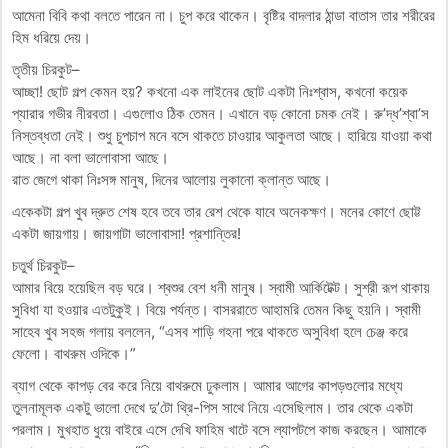
আমেনা বিবি কথা বলতে পারেন না। চুপ করে থাকেন। বৃষ্টির বাদলার ঠান্ডা বাতাস তার শরীরের
হিম ধরিয়ে দেয়।
তৃতীয় চিরকুট–
আচ্ছা! ছোট গল্প কেমন হয়? কখনো এক লাইনের ছোট একটা নিঃশ্বাস, কখনো কয়েক
প্যারার গভীর নীরবতা। এগুলোও ঠিক তেমন। এখানে বড় কোনো চমক নেই। রু’দ্ধ’শ্বা’স
নিস্তব্ধতা নেই। শুধু চুপচাপ মনে বসে থাকতে চাওয়ার আকুলতা আছে। হারিয়ে যাওয়া কথা
আছে। না বলা ভালোবাসা আছে।
রাত জেগে থাকা নিঃসঙ্গ মানুষ, দিনের আলোয় লুকানো ক্লান্ত আছে।
একেকটা গল্প খুব দ্রুত শেষ হবে তবে তার রেশ থেকে যাবে অনেকক্ষণ। মনের কোণে ছোট্ট
একটা জায়গায়। জায়গাটা ভালোবাসা! প্রশান্তির!
চতুর্থ চিরকুট–
আমার বিয়ে হয়েছিল বড় ঘরে। শ্বশুর বেশ ধনী মানুষ। স্বামী আর্কিটেক্ট। সুশ্রী রূপ থাকায়
সুবিধা যা হওয়ার এতটুকুই। বিয়ে পর্যন্ত। বাসররাতে আহামরি তেমন কিছু হয়নি। স্বামী
সাহেব খুব সহজ গলায় বললেন, “এসব শাড়ি গহনা পরে থাকতে অসুবিধা হলে চেঞ্জ করে
ফেলো। বাথরুম ওদিকে।”
ব্যাগ থেকে কাপড় বের করে নিয়ে বাথরুমে ঢুকলাম। আমার আগের কাপড়গুলোর মধ্যে
তুলনামূলক একটু ভালো দেখে দু’টো থ্রি-পিস সাথে নিয়ে এসেছিলাম। তার থেকে একটা
পরলাম। মুখহাত ধুয়ে বাইরে এসে দেখি ফাহিম খাটে বসে ল্যাপটপে কাজ করছেন। আমাকে