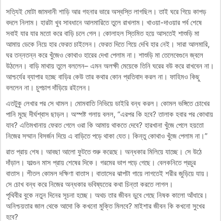
সত্যিই মোটা জামদানী শাড়ি আর গহনার ভারে অস্বস্তি লাগছিল। তাই ঘরে গিয়ে কাপড়
বদলে নিলাম। হারটা খুব সাবধানে আলমারিতে তুলে রাখলাম। খাওয়া-দাওয়ার পর্ব শেষে
সবাই যার যার মতো করে বাড়ি চলে গেল। কোলাহল স্তিমিত হয়ে আসতেই শাশুড়ি মা
আমায় ডেকে নিয়ে হার ফেরত চাইলেন। ফেরত দিতে গিয়ে দেখি হার নেই। সারা আলমারি,
ঘর তন্নতন্ন করে খুঁজেও কোথাও হারের দেখা পেলাম না। শাশুড়ি মা তেলেবেগুনে জ্বলে
উঠলেন। বাড়ি মাথায় তুলে বললেন– এমন অলক্ষী মেয়েকে তিনি ঘরের বউ করে রাখবেন না।
আশ্চর্যের ব্যাপার হচ্ছে বাড়ির কেউ তার কথার কোন প্রতিবাদ করল না। ফাহিমও কিছু
বললেন না। চুপচাপ দাঁড়িয়ে রইলেন।
এতটুকু লেখার পর সে থামল। মোমবাতি নিভিয়ে ডাইরি বন্ধ করল। কোমল ভঙ্গিতে চোখের
পানি মুছে দীর্ঘশ্বাস ছাড়ল। অস্পষ্ট গলায় বলল, “এরপর কি হবে? তালাক হবার পর কোথায়
যাব? এতিমখানায় ফেরত গেলে ওরা কি আমায় থাকতে দেবে? হারখানা খুঁজে পেলে হয়তো
নিজের সম্মান বিসর্জন দিয়ে এ বাড়িতে পড়ে থাকা যেত। কিন্তু কোথাও খুঁজে পেলাম না।”
রাত প্রায় শেষ। আবছা আলো ফুটতে শুরু করেছে। অন্ধকার মিলিয়ে যাচ্ছে। সে উঠে
দাঁড়াল। ফাল্গুন মাস প্রায় শেষের দিকে। গরমের ভাপ পড়ে গেছে। বেলকনিতে প্রচুর
বাতাস। শীতল কোমল দক্ষিণা বাতাস। বাতাসের ঝাপটা গায়ে লাগতেই শরীর জুড়িয়ে যায়।
সে চোখ বন্ধ করে নিজের অন্ধকার ভবিষ্যতের কথা চিন্তা করতে লাগল।
পৃথিবীর বুকে নতুন দিনের সূচনা হচ্ছে। অথচ তার জীবন ডুবে গেছে নিষক কালো আঁধারে।
অনিশ্চয়তার জাল থেকে আদো কি কখনো মুক্তি মিলবে? মাইশার জীবন কি কখনো সুখের
হবে?