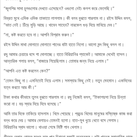
“জুলপির সাদা চুলগুলোর দেখতে এসেছেন? ওগুলো নেই৷ কলপ করে ফেলেছি।”
বিব্রত মুখে এদিক ওদিক তাকাতে লাগলাম। কী বলব বুঝতে পারলাম না। রইস উদ্দিন বলল,
“ভাত নেই। চিঁড়ে মুড়ি আছে। খাবেন সাহেব? নারকেল গুড় দিয়ে মাখিয়ে দেব।”
“না, কষ্ট করতে হবে না। আপনি বিশ্রাম করুন।”
রইস উদ্দিন মাথা দোলাতে দোলাতে পানের বাটা হাতে নিলো। ভালো মন্দ কিছু বলল না।
রঘু আমার চেয়ারে বসে পা দোলাচ্ছে। হাতে বিরিয়ানির প্যাকেট। আমাকে দেখেই হাসল।
আন্তরিক গলায় বলল, “বাজারে গিয়েছিলাম। তোমার জন্য নিয়ে এলাম।”
“আপনি এত কষ্ট করলেন কেন?”
“তেমন কিছু না। এমনিতেই নিয়ে এলাম। সমস্যার কিছু নেই। নতুন মেহমান। একদিনের
যত্ন করতে আর কী।”
টাকা কথার কীভাবে তুলব বুঝতে পারলাম না। রঘু নিজেই বলল, “টাকাপয়সা নিয়ে চিন্তা
করো না। বড় স্যার দিয়ে দিবে বলেছে।”
আমি তার দিকে তাকিয়ে হাসলাম। খিদে পেয়েছে। প্রচন্ড খিদেয় মানুষের মস্তিষ্ক কাজ করা
বন্ধ করে দেয়। আমার বেলায়ও তেমনই হলো। হাত-মুখ ধুয়ে খেতে বসে গেলাম।
বিরিয়ানির স্বাদ ভালো। খাওয়া শেষে মিষ্টি পান খেলাম।
শীতের বেলায় রোদের মধ্যে বসে পান চিবানো মজাই অন্যরকম। ঘন্টা খানেক স্বাভাবিক ভাবে