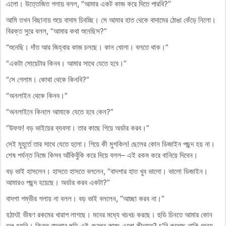
এলো। উত্তেজিত গলায় বলল, “আমার একট কাজ করে দিতে পারবি?”
আমি তখন বিছানায় শুয়ে বাদাম চিবচ্ছি। সে আমার হাত থেকে বাদামের ঠোঙা কেঁড়ে নিলো।
বিরক্ত সুরে বলল, “আমার কথা শুনেছিস?”
“শুনেছি। দাঁত আর জিহ্বার কাজ চলছে। কান খোলা। বলতে থাক।”
“একটা সোয়েটার কিনব। আমার সাথে যেতে হবে।”
“সে গেলাম। কোথা থেকে কিনবি?”
“অনলাইন থেকে কিনব।”
“অনলাইনে কিনলে আমাকে যেতে হবে কেন?”
“উফফ! বড় ভাইয়ের ব্যবসা। তার কাছে গিয়ে অর্ডার করব।”
সেই মুহূর্তে তার সাথে যেতে হলো। গিয়ে কী মুশকিল! ছেলের কোন ডিজাইন পছন্দ হয় না।
শেষ পর্যন্ত নিজে কিসব আঁকিবুঁকি করে দিয়ে বলল– এই রকম করে বানিয়ে দিবেন।
বড় ভাই হাসলেন। হাসতে হাসতে বললেন, “বাদশার হাত খুব ভালো। ভালো ডিজাইন।
আমারও পছন্দ হয়েছে। অর্ডার করব একটা?”
বাদশা গম্ভীর গলায় না বলল। বড় ভাই বললেন, “আচ্ছা করব না।”
হঠাৎই ভীষণ রকমের খারাপ লাগছে। মনের মধ্যে খচখচ করছে। হুডি চিনতে আমার কোন
ভুল হয়নি। কিন্তু বাদশার হুডি এই ছেলের কাছে এলো কীভাবে? চু’রি করেছে নাকি অন্য