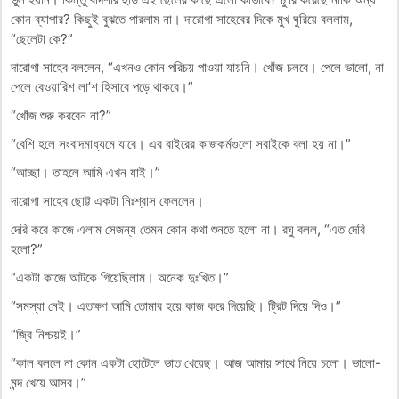
কোন ব্যাপার? কিছুই বুঝতে পারলাম না। দারোগা সাহেবের দিকে মুখ ঘুরিয়ে বললাম,
“ছেলেটা কে?”
দারোগা সাহেব বললেন, “এখনও কোন পরিচয় পাওয়া যায়নি। খোঁজ চলবে। পেলে ভালো, না
পেলে বেওয়ারিশ লা’শ হিসাবে পড়ে থাকবে।”
“খোঁজ শুরু করবেন না?”
“বেশি হলে সংবাদমাধ্যমে যাবে। এর বাইরের কাজকর্মগুলো সবাইকে বলা হয় না।”
“আচ্ছা। তাহলে আমি এখন যাই।”
দারোগা সাহেব ছোট্ট একটা নিঃশ্বাস ফেললেন।
দেরি করে কাজে এলাম সেজন্য তেমন কোন কথা শুনতে হলো না। রঘু বলল, “এত দেরি
হলো?”
“একটা কাজে আটকে গিয়েছিলাম। অনেক দুঃখিত।”
“সমস্যা নেই। এতক্ষণ আমি তোমার হয়ে কাজ করে দিয়েছি। ট্রিট দিয়ে দিও।”
“জ্বি নিশ্চয়ই।”
“কাল বললে না কোন একটা হোটেলে ভাত খেয়েছ। আজ আমায় সাথে নিয়ে চলো। ভালো-
মন্দ খেয়ে আসব।”