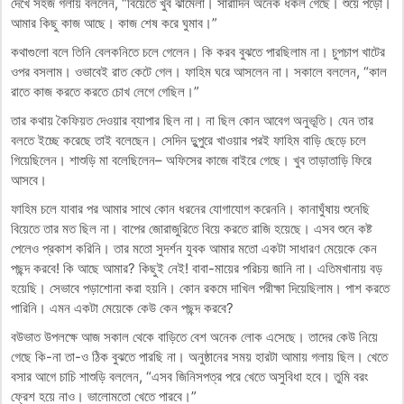
দেখে সহজ গলায় বললেন, “বিয়েতে খুব ঝামেলা। সারাদিন অনেক ধকল গেছে। শুয়ে পড়ো।
আমার কিছু কাজ আছে। কাজ শেষ করে ঘুমাব।”
কথাগুলো বলে তিনি বেলকনিতে চলে গেলেন। কি করব বুঝতে পারছিলাম না। চুপচাপ খাটের
ওপর বসলাম। ওভাবেই রাত কেটে গেল। ফাহিম ঘরে আসলেন না। সকালে বললেন, “কাল
রাতে কাজ করতে করতে চোখ লেগে গেছিল।”
তার কথায় কৈফিয়ত দেওয়ার ব্যাপার ছিল না। না ছিল কোন আবেগ অনুভূতি। যেন তার
বলতে ইচ্ছে করেছে তাই বলেছেন। সেদিন দুুপুরে খাওয়ার পরই ফাহিম বাড়ি ছেড়ে চলে
গিয়েছিলেন। শাশুড়ি মা বলেছিলেন– অফিসের কাজে বাইরে গেছে। খুব তাড়াতাড়ি ফিরে
আসবে।
ফাহিম চলে যাবার পর আমার সাথে কোন ধরনের যোগাযোগ করেননি। কানাঘুঁষায় শুনেছি
বিয়েতে তার মত ছিল না। বাপের জোরাজুরিতে বিয়ে করতে রাজি হয়েছে। এসব শুনে কষ্ট
পেলেও প্রকাশ করিনি। তার মতো সুদর্শন যুবক আমার মতো একটা সাধারণ মেয়েকে কেন
পছন্দ করবে! কি আছে আমার? কিছুই নেই! বাবা-মায়ের পরিচয় জানি না। এতিমখানায় বড়
হয়েছি। সেভাবে পড়াশোনা করা হয়নি। কোন রকমে দাখিল পরীক্ষা দিয়েছিলাম। পাশ করতে
পারিনি। এমন একটা মেয়েকে কেউ কেন পছন্দ করবে?
বউভাত উপলক্ষে আজ সকাল থেকে বাড়িতে বেশ অনেক লোক এসেছে। তাদের কেউ নিয়ে
গেছে কি-না তা-ও ঠিক বুঝতে পারছি না। অনুষ্ঠানের সময় হারটা আমায় গলায় ছিল। খেতে
বসার আগে চাচি শাশুড়ি বললেন, “এসব জিনিসপত্র পরে খেতে অসুবিধা হবে। তুমি বরং
ফ্রেশ হয়ে নাও। ভালোমতো খেতে পারবে।”