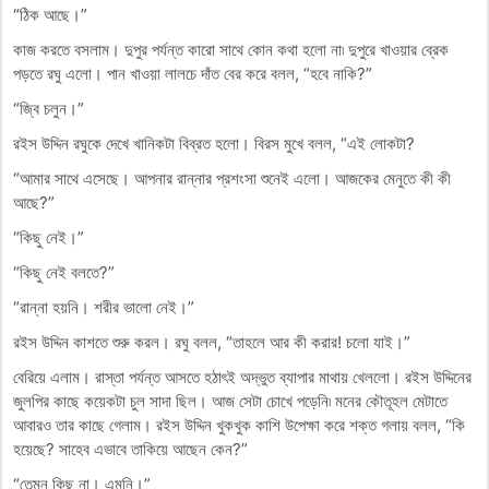
“ঠিক আছে।”
কাজ করতে বসলাম। দুপুর পর্যন্ত কারো সাথে কোন কথা হলো না৷ দুপুরে খাওয়ার ব্রেক
পড়তে রঘু এলো। পান খাওয়া লালচে দাঁত বের করে বলল, “হবে নাকি?”
“জ্বি চলুন।”
রইস উদ্দিন রঘুকে দেখে খানিকটা বিব্রত হলো। বিরস মুখে বলল, “এই লোকটা?
“আমার সাথে এসেছে। আপনার রান্নার প্রশংসা শুনেই এলো। আজকের মেনুতে কী কী
আছে?”
“কিছু নেই।”
“কিছু নেই বলতে?”
“রান্না হয়নি। শরীর ভালো নেই।”
রইস উদ্দিন কাশতে শুরু করল। রঘু বলল, “তাহলে আর কী করার! চলো যাই।”
বেরিয়ে এলাম। রাস্তা পর্যন্ত আসতে হঠাৎই অদ্ভুত ব্যাপার মাথায় খেললো। রইস উদ্দিনের
জুলপির কাছে কয়েকটা চুল সাদা ছিল। আজ সেটা চোখে পড়েনি৷ মনের কৌতূহল মেটাতে
আবারও তার কাছে গেলাম। রইস উদ্দিন খুকখুক কাশি উপেক্ষা করে শক্ত গলায় বলল, “কি
হয়েছে? সাহেব এভাবে তাকিয়ে আছেন কেন?”
“তেমন কিছু না। এমনি।”