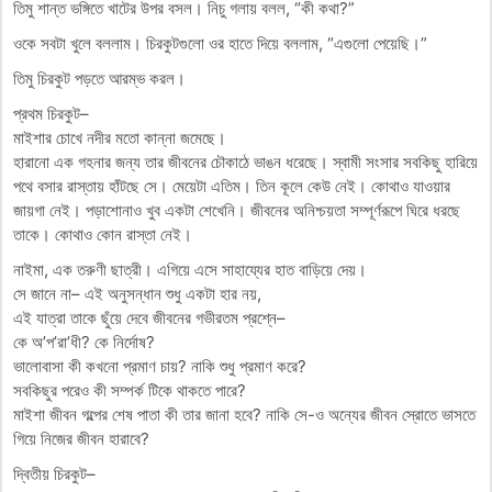
তিমু শান্ত ভঙ্গিতে খাটের উপর বসল। নিচু গলায় বলল, “কী কথা?”
ওকে সবটা খুলে বললাম। চিরকুটগুলো ওর হাতে দিয়ে বললাম, “এগুলো পেয়েছি।”
তিমু চিরকুট পড়তে আরম্ভ করল।
প্রথম চিরকুট–
মাইশার চোখে নদীর মতো কান্না জমেছে।
হারানো এক গহনার জন্য তার জীবনের চৌকাঠে ভাঙন ধরেছে। স্বামী সংসার সবকিছু হারিয়ে
পথে বসার রাস্তায় হাঁটছে সে। মেয়েটা এতিম। তিন কূলে কেউ নেই। কোথাও যাওয়ার
জায়গা নেই। পড়াশোনাও খুব একটা শেখেনি। জীবনের অনিশ্চয়তা সম্পূর্ণরূপে ঘিরে ধরছে
তাকে। কোথাও কোন রাস্তা নেই।
নাইমা, এক তরুণী ছাত্রী। এগিয়ে এসে সাহায্যের হাত বাড়িয়ে দেয়।
সে জানে না– এই অনুসন্ধান শুধু একটা হার নয়,
এই যাত্রা তাকে ছুঁয়ে দেবে জীবনের গভীরতম প্রশ্নে–
কে অ’প’রা’ধী? কে নির্দোষ?
ভালোবাসা কী কখনো প্রমাণ চায়? নাকি শুধু প্রমাণ করে?
সবকিছুর পরেও কী সম্পর্ক টিকে থাকতে পারে?
মাইশা জীবন গল্পের শেষ পাতা কী তার জানা হবে? নাকি সে-ও অন্যের জীবন স্রোতে ভাসতে
গিয়ে নিজের জীবন হারাবে?
দ্বিতীয় চিরকুট–