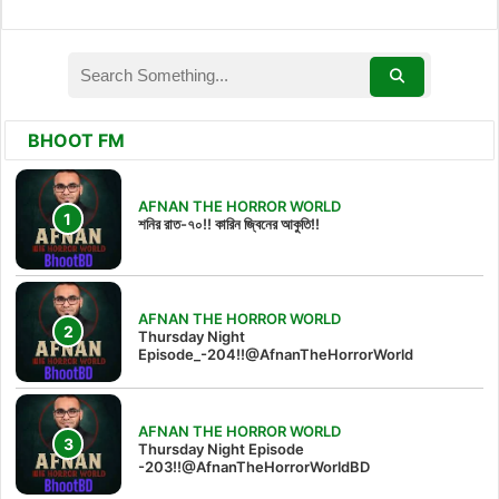
BHOOT FM
AFNAN THE HORROR WORLD
শনির রাত-৭০!! কারিন জ্বিনের আকুতি!!
AFNAN THE HORROR WORLD
Thursday Night
Episode_-204!!@AfnanTheHorrorWorld
AFNAN THE HORROR WORLD
Thursday Night Episode
-203!!@AfnanTheHorrorWorldBD