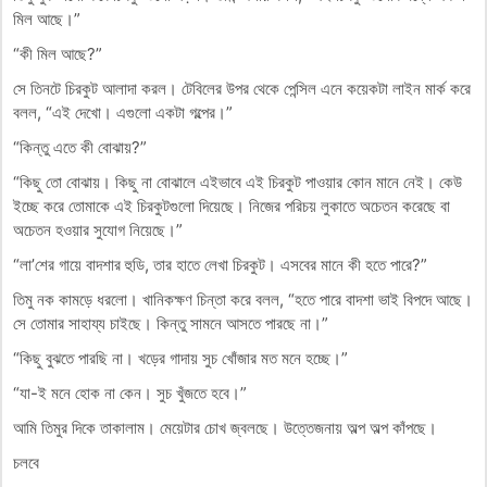
মিল আছে।”
“কী মিল আছে?”
সে তিনটে চিরকুট আলাদা করল। টেবিলের উপর থেকে পেন্সিল এনে কয়েকটা লাইন মার্ক করে
বলল, “এই দেখো। এগুলো একটা গল্পের।”
“কিন্তু এতে কী বোঝায়?”
“কিছু তো বোঝায়। কিছু না বোঝালে এইভাবে এই চিরকুট পাওয়ার কোন মানে নেই। কেউ
ইচ্ছে করে তোমাকে এই চিরকুটগুলো দিয়েছে। নিজের পরিচয় লুকাতে অচেতন করেছে বা
অচেতন হওয়ার সুযোগ নিয়েছে।”
“লা’শের গায়ে বাদশার হুডি, তার হাতে লেখা চিরকুট। এসবের মানে কী হতে পারে?”
তিমু নক কামড়ে ধরলো। খানিকক্ষণ চিন্তা করে বলল, “হতে পারে বাদশা ভাই বিপদে আছে।
সে তোমার সাহায্য চাইছে। কিন্তু সামনে আসতে পারছে না।”
“কিছু বুঝতে পারছি না। খড়ের গাদায় সুচ খোঁজার মত মনে হচ্ছে।”
“যা-ই মনে হোক না কেন। সুচ খুঁজতে হবে।”
আমি তিমুর দিকে তাকালাম। মেয়েটার চোখ জ্বলছে। উত্তেজনায় অল্প অল্প কাঁপছে।
চলবে