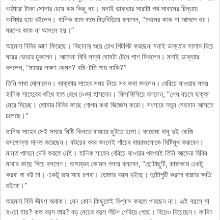
আঠারো টাকা সোনার চেয়ে কম কিছু নয়। মনাই ডাক্তার সারাটা পথ সাবানের চিন্তায়
অস্থির হয়ে রইলেন। খানিক বাদে বাদে বিড়বিড়িয়ে বললেন, “মরনের কাক না আসলে হয়।
মরনের কাক না আসলে হয়।”
আমেনা বিবির জ্ঞান ফিরেছে। বিছানায় শুয়ে চোখ পিটপিট করছেন৷ মনাই ডাক্তার সালাম দিয়ে
ঘরের ভেতরে ঢুকলেন। আমেনা বিবি লম্বা ঘোমটা টেনে পাশ ফিরলেন। মনাই ডাক্তার
বললেন, “মায়ের লক্ষণ কেমন? বমি-টমি পায় নাকি?”
তিনি মাথা দোলালেন। ডাক্তার সাহেব সময় নিয়ে সব কথা শুনলেন। বেরিয়ে যাওয়ার সময়
হানিফ সাহেবের কাঁধে হাত রেখে চওড়া হাসলেন। ফিসফিসিয়ে বললেন, “শেষ বয়সে ছক্কা
মেরে দিয়েছ। তোমার বিবির কাছে গোপন কথা জিজ্ঞেস করো। সংসারে নতুন মেহমান আসতে
চলেছে।”
হানিফ সাহেব সেই সময়ে মিষ্টি কিনতে বাজারে ছুটতে হলো। ফাতেমা বানু দুই কেজি
রসগোল্লা মানত করেছেন। বউয়ের খবর শুনলেই গাঁয়ের বাচ্চাগুলোকে মিষ্টিমুখ করাবেন।
মানত পালনে দেরি করতে নেই। হানিফ সাহেব বেরিয়ে যাওয়ার পরপরই তিনি আমেনা বিবির
মাথার কাছে গিয়ে বসলেন। অসম্ভব কোমল গলায় বললেন, “ছোটাছুটি, কাজকাম একটু
করবা না বউ মা। একটু রয়ে সয়ে চলবা। তোমার বয়স হইছে। হুটোপুটি করলে বাচ্চার ক্ষতি
হইবো।”
আমেনা বিবি ভীষণ অবাক। যেন কোন কিছুতেই বিশ্বাস করতে পারছেন না। এই বয়সে মা
হওয়া যায়? কত বয়স তার? বড় মেয়ের বয়স পঁচিশ পেরিয়ে গেছে। বিয়েও দিয়েছেন। ক’দিন