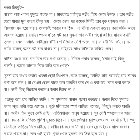
পঞ্চম চিরকুট–
নাইমা আজ-কাল ঘুমুতে পারছে না। মাঝরাতে ঘর্মাক্ত শরীর নিয়ে জেগে উঠছে। তার শরীর
ঘেমে যাবার মূল কারণ তীব্র ভয়। জেগে ওঠার পর কয়েক মিনিট তার বুক ধড়ফড় করে।
নিঃশ্বাস ঘন হয়ে যায়। তারপরই আবার সব ঠিক। এ ঘটনা একদম নতুন। কয়েকদিন আগে
আরম্ভ হয়েছে। সেদিন পড়ার ফাঁকে হুট করে সুমনা তার ভাবীর গহনা হারিয়ে যাবার কথাটা
তুলল। বলল– ফাহিম ভাইয়ের বউটার পরিস্থিতি বেশি ভালো না। সারাটা দিন কাঁদে। বড়
কাকি বলেছে অমন বউ ঘরে রাখবে না। ভাইয়ের সাথে তা’লা’ক করিয়ে দেবে।
নাইমা অংক কষা বাদ দিয়ে তার কথা শুনেছে। বিস্মিত গলায় বলেছে, ‘তোর ভাই কিছু
বলেনি। বউকে তালাক দিতে রাজি হয়ে গেছে?’
সুমনা তার কথার জবাবে একটা ছোট্ট নিঃশ্বাস ফেলে বলেছে, ‘ফাহিম ভাই বরাবরই তার মায়ের
কথা শুনে চলে। মা নেওটা ছেলে যাকে বলে আরকি! তবে সে এ ব্যাপারে কোন কথা বলছে
না। ভাবী কিছু জিজ্ঞেস করলেও জবাব দিচ্ছে না।’
এতটুকু শুনে তার শান্তি হয়নি। সে সুমনাকে নানান প্রশ্ন করেছে। জবাব দিতে সুমনার
গলার স্বর ভারী হয়ে এসেছে। কন্ঠে মলিনতার স্পর্শ লাগিয়ে বলেছে, ‘কিছুই বলতে পারছি
না। ভাবীর তিন কূলে কেউ নেই। এতিমখানায় মানুষ হয়েছে। খুব বেশি পড়াশোনাও জানে
না। বড় কাকি বাড়িতে পুলিশ ঢুকতে দিবে না। হার খোঁজার ব্যাপারেও মাথা ব্যাথা নেই। শুধু
ভাসবীকে তাড়িয়ে দিতে চাইছে। ভাবীর কি হবে জানি না। বোধহয় ভাইয়ের সাথে সংসার
করতে পারবে না। তবে ওই হারটা খুঁজে পেলে হয়তো সব ঠিক হয়ে যাবে।’