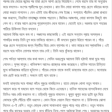
পরপর চার মেয়ের জন্মের পর তারা ছেলে আশা ছেড়ে দিয়েছিল। শেষে বয়সে তার মা অনুরোধ
করে বসলেন– বংশের প্রদীপের মুখ দেখবেন। রাত দিন দোয়া কালাম পড়ে ছেলে বউয়ের জন্য
দোয়া করতে লাগলেন। যেন এটাই তার জীবনের শেষ ইচ্ছে। সপ্তাহে পাঁচদিন রোজা রাখতে
শুরু করলেন, নিয়মিত তাহাজ্জুদ নামাজ পড়তেন। জিকির-আজগার, দোয়া কালাম কিছুই বাদ
গেল না। ম’রার আগে ছেলের পুত্রসন্তান দেখে যাবেন। যেতেই হবে। দরকার হলে শহরের
পাঠিয়ে চিকিৎসা নিতে বলবেন।
আমেনা বিবির বয়স কম না। পঞ্চাশের কাছাকাছি। এই বয়সে সন্তান প্রায় অসম্ভব।
শাশুড়ির কথায় তিনি চুপ করে তাকিয়ে থাকেন। কী বলবেন বুঝতে উঠতে পারেন না। গাঁয়ে
গঞ্জে ছেলে সন্তানের জন্য দ্বিতীয় বিয়ে কোন ব্যাপার না। ভাত মাছের মত স্বাভাবিক। এই
বয়সে ঘরে সতিন তোলার সাহস তার নেই। তিনি ভয়ে কুঁকড়ে থাকেন।
শেষ পর্যন্ত আল্লাহ তার কথা শুনল। সেদিন ভরদুপুরে আমেনা বিবি হঠাৎই মাথা ঘুরে পড়ে
গেলেন। সুস্থ মানুষ। খানিকক্ষণ আগেও রাজ্যের কাজ করেছেন। হানিফ সাহেব চিন্তিত
মুখে কবিরাজের বাড়িতে ছুটলেন। গাঁয়ের লোকে তাকে মনাই ডাক্তার নামে চেনে। মনোয়ার
নাম ছোট করে মনাই। সকলে তাই বলে ডাকে।
মনাই ডাক্তার সবে গামছা কাঁধে পুকুরে নামছিলেন। হাতে মোড়ক খোলা নতুন সাবান।
আয়েশ করে গা ঘষবেন বলে শহরে থেকে কিনে এনেছেন। হানিফ সাহেবের হালহকিকত দেখে
তিনিও আর দেরি করলেন না। তড়িঘড়ি পুকুরে নামলেন। ঝুপুত ঝুপুত করে দুটো ডুব দিয়ে
কোমরে লুঙ্গি পেঁচিয়ে হাঁটা ধরলেন। কোন দিকে খেয়াল দিতে পারলেন না। চিকিৎসার ঝোলা
নিলেন এ-ই বেশি। নতুন মোড়ক খোলা সাবানখানা পুকুর পাড়ে পড়ে রইল। নতুন সাবান৷
গায়ে দাঁড় কাকের অভাব নেই। মুখে বাঁধিয়ে নিয়ে গেলে আঠারো টাকা শেষ। অভাবের সংসারে