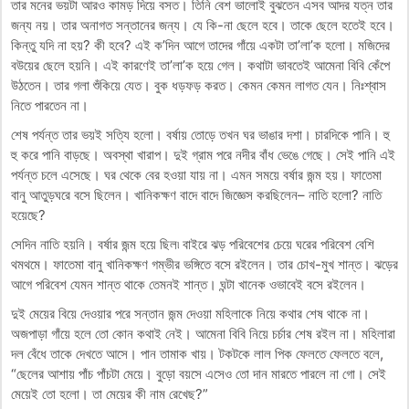
তার মনের ভয়টা আরও কামড় দিয়ে বসত। তিনি বেশ ভালোই বুঝতেন এসব আদর যত্ন তার
জন্য নয়। তার অনাগত সন্তানের জন্য। যে কি-না ছেলে হবে। তাকে ছেলে হতেই হবে।
কিন্তু যদি না হয়? কী হবে? এই ক’দিন আগে তাদের গাঁয়ে একটা তা’লা’ক হলো। মজিদের
বউয়ের ছেলে হয়নি। এই কারণেই তা’লা’ক হয়ে গেল। কথাটা ভাবতেই আমেনা বিবি কেঁপে
উঠতেন। তার গলা শুঁকিয়ে যেত। বুক ধড়ফড় করত। কেমন কেমন লাগত যেন। নিঃশ্বাস
নিতে পারতেন না।
শেষ পর্যন্ত তার ভয়ই সত্যি হলো। বর্ষায় তোড়ে তখন ঘর ভাঙার দশা। চারদিকে পানি। হু
হু করে পানি বাড়ছে। অবস্থা খারাপ। দুই গ্রাম পরে নদীর বাঁধ ভেঙে গেছে। সেই পানি এই
পর্যন্ত চলে এসেছে। ঘর থেকে বের হওয়া যায় না। এমন সময়ে বর্ষার জন্ম হয়। ফাতেমা
বানু আতুড়ঘরে বসে ছিলেন। খানিকক্ষণ বাদে বাদে জিজ্ঞেস করছিলেন– নাতি হলো? নাতি
হয়েছে?
সেদিন নাতি হয়নি। বর্ষার জন্ম হয়ে ছিল৷ বাইরে ঝড় পরিবেশের চেয়ে ঘরের পরিবেশ বেশি
থমথমে। ফাতেমা বানু খানিকক্ষণ গম্ভীর ভঙ্গিতে বসে রইলেন। তার চোখ-মুখ শান্ত। ঝড়ের
আগে পরিবেশ যেমন শান্ত থাকে তেমনই শান্ত। ঘন্টা খানেক ওভাবেই বসে রইলেন।
দুই মেয়ের বিয়ে দেওয়ার পরে সন্তান জন্ম দেওয়া মহিলাকে নিয়ে কথার শেষ থাকে না।
অজপাড়া গাঁয়ে হলে তো কোন কথাই নেই। আমেনা বিবি নিয়ে চর্চার শেষ রইল না। মহিলারা
দল বেঁধে তাকে দেখতে আসে। পান তামাক খায়। টকটকে লাল পিক ফেলতে ফেলতে বলে,
“ছেলের আশায় পাঁচ পাঁচটা মেয়ে। বুড়ো বয়সে এসেও তো দান মারতে পারলে না গো। সেই
মেয়েই তো হলো। তা মেয়ের কী নাম রেখেছ?”