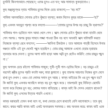
চুলটাই জিনগতভাবে পেয়েছেন; ওদের চুলও এত ঘন; আর সামান্য কুকড়ানোও।
কুহু মন্ত্রমুগ্ধের ন্যায় শামিমার চুলের দিকে চেয়ে ডাকলো;— ‘বড় মা?’
শামিমা আলমারিতে সোনার চেইন খুঁজতে ব্যস্ত; জবাব দিলেন কুহুর ডাকে———‘হু?’
কুহু একদম অদ্ভুত প্রশ্ন করে বসলো———-‘তোমার চুলের উপর বড় চাচ্চু কি ক্রাশড?’
শামিমার গাল-দুটোতে লাল আভা খেলে গেল। বক্সে সোনার চেইন খুঁজতে থাকা হাতটা থেমে
গেল পরপর। পরপর কুহুর সামনে লজ্জা পাওয়া ঠিক নয় বলে অযথাই বক্সে ঘাটাঘাটি করতে
নিজেকে ব্যস্ত রেখে বললেন; ———‘জানিনা ঠিকঠাক। তবে আমাকে পাত্রী হিসেবে উনার
শুরুতে নাকি এই চুল দেখেই পছন্দ হয়েছিল। তোর চাচ্চু আমাকে এখনো হেয়ার ড্রায়ার
ব্যবহার করে দেননা। চুলের আগা কাটা ছাড়া আজ অব্দি চুল ছোটও করিনি: তোর চাচ্চুর পছন্দ
না।’
কুহু অপলক চেয়ে রইলো শামিমার লাজুক; সুখী-সুখী গাল-দুটোর দিকে। বড় চাচ্চুর এই
বয়সেই স্ত্রীর চুলের প্রতি কতটা দরদ; মায়া জন্মানো। কুহু তারপর আয়নায় নিজের খুলে মেলে
রাখা চুল দেখল। ওরও তো কোমর সমান চুল আছে। কাব্য ভাইয়ের কি ওর চুল পছন্দ হয়?
কি জানি! কুহু একবার শুনেছিল কাব্য বড় চুল পছন্দ করে। তারপরেই কুহু বিভিন্ন রেমেডি
ফলো করে নিজের চুল বড়; কোমর সমান বানিয়েছে। কাব্য ভাই কি সেসব খেয়ালে রাখেন?
কি জানি! কুহু এসবের উত্তর পায়নি এখনো।
কাব্য বরাবরেই তেমন কথা বলে না, কথা ভেতরে চেপে রাখতেই বেশি ভালোবাসে। তবে কুহু
জানে; কুহুর প্রতি কাব্য ভাই একটু অন্যরকম সবসময়। কুহু অনুভব করে; কাব্য ভাই ওকে