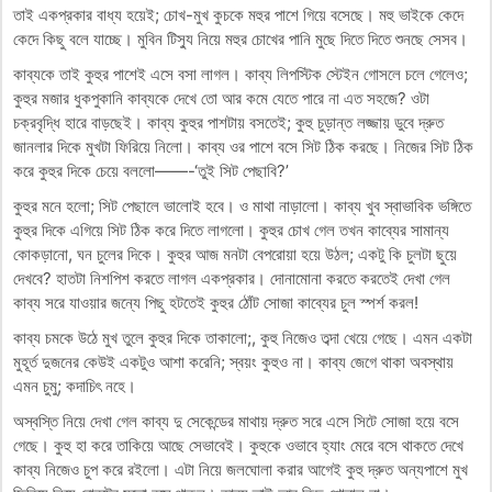
তাই একপ্রকার বাধ্য হয়েই; চোখ-মুখ কুচকে মহুর পাশে গিয়ে বসেছে। মহু ভাইকে কেদে
কেদে কিছু বলে যাচ্ছে। মুবিন টিস‍্যু নিয়ে মহুর চোখের পানি মুছে দিতে দিতে শুনছে সেসব।
কাব্যকে তাই কুহুর পাশেই এসে বসা লাগল। কাব্য লিপস্টিক স্টেইন গোসলে চলে গেলেও;
কুহুর মজার ধুকপুকানি কাব্যকে দেখে তো আর কমে যেতে পারে না এত সহজে? ওটা
চক্রবৃদ্ধি হারে বাড়ছেই। কাব্য কুহুর পাশটায় বসতেই; কুহু চুড়ান্ত লজ্জায় ডুবে দ্রুত
জানলার দিকে মুখটা ফিরিয়ে নিলো। কাব্য ওর পাশে বসে সিট ঠিক করছে। নিজের সিট ঠিক
করে কুহুর দিকে চেয়ে বললো——-‘তুই সিট পেছাবি?’
কুহুর মনে হলো; সিট পেছালে ভালোই হবে। ও মাথা নাড়ালো। কাব্য খুব স্বাভাবিক ভঙ্গিতে
কুহুর দিকে এগিয়ে সিট ঠিক করে দিতে লাগলো। কুহুর চোখ গেল তখন কাব্যের সামান্য
কোকড়ানো, ঘন চুলের দিকে। কুহুর আজ মনটা বেপরোয়া হয়ে উঠল; একটু কি চুলটা ছুয়ে
দেখবে? হাতটা নিশপিশ করতে লাগল একপ্রকার। দোনামোনা করতে করতেই দেখা গেল
কাব্য সরে যাওয়ার জন্যে পিছু হটতেই কুহুর ঠোঁট সোজা কাব্যের চুল স্পর্শ করল!
কাব্য চমকে উঠে মুখ তুলে কুহুর দিকে তাকালো;, কুহু নিজেও তব্দা খেয়ে গেছে। এমন একটা
মুহূর্ত দুজনের কেউই একটুও আশা করেনি; স্বয়ং কুহুও না। কাব্য জেগে থাকা অবস্থায়
এমন চুমু; কদাচিৎ নহে।
অস্বস্তি নিয়ে দেখা গেল কাব্য দু সেকেন্ডের মাথায় দ্রুত সরে এসে সিটে সোজা হয়ে বসে
গেছে। কুহু হা করে তাকিয়ে আছে সেভাবেই। কুহুকে ওভাবে হ্যাং মেরে বসে থাকতে দেখে
কাব্য নিজেও চুপ করে রইলো। এটা নিয়ে জলঘোলা করার আগেই কুহু দ্রুত অন্যপাশে মুখ