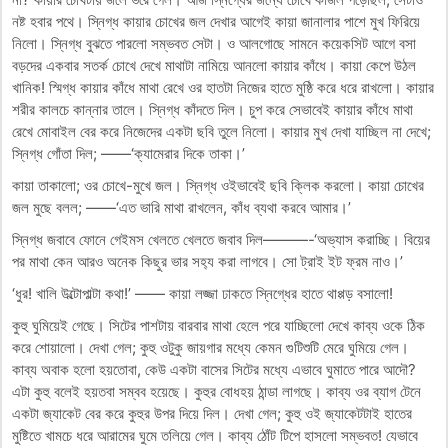
নষ্ট হবার পথে। স্নিগ্ধ কায়ার চোখের জল দেখার আগেই কায়া জানালার পাশে মুখ ফিরিয়ে
নিলো। স্নিগ্ধ বুঝতে পারলো সম্ভবত সেটা। ও আলগোছে সামনে কয়েকসিট আগে বসা
বড়দের একবার সতর্ক চোখে দেখে মাথাটা নামিয়ে আনলো কায়ার কাঁধে। কায়া কেপে উঠল
খানিক! স্মিগ্ধ কায়ার কাঁধে মাথা রেখে ওর হাতটা নিজের হাতে মুষ্ঠি করে ধরে রাখলো। কায়ার
শরীর কালচে কান্নার তালে। স্নিগ্ধ কাঁদতে দিল। চুপ করে সেভাবেই কায়ার কাঁধে মাথা
রেখে মোবাইল বের করে নিজেদের একটা ছবি তুলে নিলো। কায়ার মুখ দেখা যাচ্ছিল না দেখে;
স্নিগ্ধ গোঁতা দিল; ——‘ক্যামেরার দিকে তাকা।’
কায়া তাকালো; ওর চোখে-মুখে জল। স্নিগ্ধ ওইভাবেই ছবি ক্লিক করলো। কায়া চোখের
জল মুছে বলল; ——‘এত ভারি মাথা রাখলেন, কাঁধ ব্যথা করবে আমার।’
স্নিগ্ধ জবাবে ফোনে গেইমস খেলতে খেলতে জবাব দিল———-‘অভ্যাস করাচ্ছি। বিয়ের
পর মাথা কেন আরও অনেক কিছুর ভার স‍হ‍্য করা লাগবে। সো ট্রাই ইট ফ্রম নাও।’
‘ধুর! খালি উল্টোপাল্টা কথা!’ —— কায়া লজ্জা ঢাকতে স্নিগ্ধের হাতে থাপ্পড় বসালো!
কুহু ঘুমিয়েই গেছে। সিটের পাশটায় বারবার মাথা হেলে পরে যাচ্ছিলো দেখে কাব্য ওকে ঠিক
করে শোয়ালো। দেখা গেল; কুহু ওটুকু জায়গার মধ্যে কেমন গুটিশুটি মেরে ঘুমিয়ে গেল।
কাব্য অবাক হলো হয়তোবা, কেউ একটা বাসের সিটের মধ্যে এভাবে ঘুমাতে পারে আদৌ?
এটা কুহু বলেই হয়তবা সম্বব হয়েছে। কুহুর বোধহয় ঠান্ডা লাগছে। কাব্য ওর ব্যাগ টেনে
একটা জ্যাকেট বের করে কুহুর উপর দিয়ে দিল। দেখা গেল; কুহু ওই জ্যাকেটটাই হাতের
মুষ্টিতে খামচে ধরে আরামের ঘুমে তলিয়ে গেল। কাব্য ঠোঁট টিপে হাসলো সম্ভবত! যেভাবে