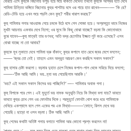
বেরিয়ে এসে কুহুকে বিছানায় উপুড় হয়ে শুয়ে থাকতে দেখেন! তখনো কুহুকে অস্থির হতে দেখে
শামিমা চিন্তিত ভঙ্গিতে বিছানায় কুহুর পাশটায় বসে ওর গায়ে হাত রাখেন——-— ‘কি রে?
রেডি-টেডি হয়ে এখন শুয়ে পড়লি কেন কুহু? শরীর খারাপ করছে?’
কুহু শামিমার গলার আওয়াজ পেয়ে চমকে উঠে বসে গেল সোজা হয়ে। অপ্রস্তুত ভাবে নিজের
মুখটা আয়নায় একবার দেখে নিলো; ওর মুখে কি কিছু বোঝা যাচ্ছে? বড়মা কি কোনোভাবে
বুঝে যাবেন—কুহু মাত্রই তার গুণধর; অতি ভদ্র ছেলেটার ইজ্জত লুট করে এসেছে? এসব
বোঝা যাচ্ছে না তো আবার?
কুহুকে মুখ লুকাতে দেখে শামিমা ভ্রু বাঁকান; কুহুর কপালে হাত রেখে জ্বর ‍মেপে বললেন;
—— ‘জ্বর তো নেই। তাহলে এমন অদ্ভুত আচরণ কেন করছিস সকাল সকাল?’
কুহু হাসার চেষ্টা করলো। বড়মার দুহাত চেপে নিজের কপাল-গাল থেকে সরিয়ে দিয়ে বললো;
——-‘ঠিক আছি আমি। ভয়..হ্যা ভয় পেয়েছিলাম আরকি।’
‘ভয়? এই সকাল সকাল কিসের ভয় পাচ্ছিলি?’ —- শামিমার অবাক গলা।
কুহু বিপাকে পরে গেল। এই মুহূর্তে ভয় নামক অনুভূতি নিয়ে কি মিথ্যা বলা যায়? ভাবতে
ভাবতে কুহুর চোখ গেল ওর ফোনটার দিকে। পরমুহূর্তে ফোনটা খোপ করে ধরে শামিমাকে
দেখিয়ে একশ্বাসে বলে গেল একের পর এক মিথ্যা———‘ফোনে; রিলস দেখে ভয়
পেয়েছি। ছাড়ো না ওসব বড়মা। ঠিক আছি আমি।’
কুহু শেষের কথাটা অতিষ্ট গলায় বলাতে শামিমা আর কোনো প্রশ্ন করলেন না!
‘পাগল মেয়ে।’ — বলে কুহুর দিকে চেয়ে হালকা হেসে মাথায় চাপড় দিয়ে আয়নার সামনে