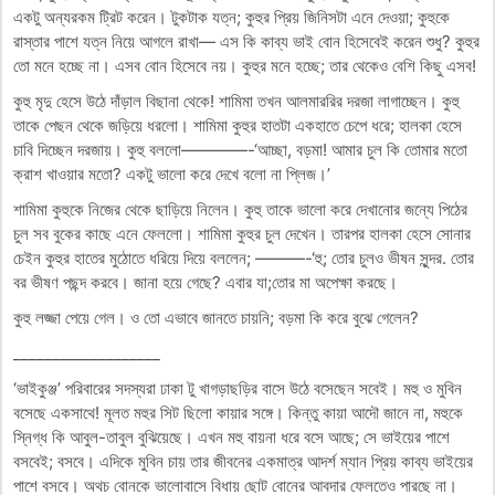
একটু অন্যরকম ট্রিট করেন। টুকটাক যত্ন; কুহুর প্রিয় জিনিসটা এনে দেওয়া; কুহুকে
রাস্তার পাশে যত্ন নিয়ে আগলে রাখা— এস কি কাব্য ভাই বোন হিসেবেই করেন শুধু? কুহুর
তো মনে হচ্ছে না। এসব বোন হিসেবে নয়। কুহুর মনে হচ্ছে; তার থেকেও বেশি কিছু এসব!
কুহু মৃদু হেসে উঠে দাঁড়াল বিছানা থেকে! শামিমা তখন আলমাররির দরজা লাগাচ্ছেন। কুহু
তাকে পেছন থেকে জড়িয়ে ধরলো। শামিমা কুহুর হাতটা একহাতে চেপে ধরে; হালকা হেসে
চাবি দিচ্ছেন দরজায়। কুহু বললো————-‘আচ্ছা, বড়মা! আমার চুল কি তোমার মতো
ক্রাশ খাওয়ার মতো? একটু ভালো করে দেখে বলো না প্লিজ।’
শামিমা কুহুকে নিজের থেকে ছাড়িয়ে নিলেন। কুহু তাকে ভালো করে দেখানোর জন্যে পিঠের
চুল সব বুকের কাছে এনে ফেললো। শামিমা কুহুর চুল দেখেন। তারপর হালকা হেসে সোনার
চেইন কুহুর হাতের মুঠোতে ধরিয়ে দিয়ে বললেন; ———-‘হু; তোর চুলও ভীষন সুন্দর. তোর
বর ভীষণ পছন্দ করবে। জানা হয়ে গেছে? এবার যা;তোর মা অপেক্ষা করছে।
কুহু লজ্জা পেয়ে গেল। ও তো এভাবে জানতে চায়নি; বড়মা কি করে বুঝে গেলেন?
___________________
‘ভাইকুঞ্জ’ পরিবারের সদস্যরা ঢাকা টু খাগড়াছড়ির বাসে উঠে বসেছেন সবেই। মহু ও মুবিন
বসেছে একসাথে! মূলত মহুর সিট ছিলো কায়ার সঙ্গে। কিন্তু কায়া আদৌ জানে না, মহুকে
স্নিগ্ধ কি আবুল-তাবুল বুঝিয়েছে। এখন মহু বায়না ধরে বসে আছে; সে ভাইয়ের পাশে
বসবেই; বসবে। এদিকে মুবিন চায় তার জীবনের একমাত্র আদর্শ ম্যান প্রিয় কাব্য ভাইয়ের
পাশে বসবে। অথচ বোনকে ভালোবাসে বিধায় ছোট বোনের আবদার ফেলতেও পারছে না।