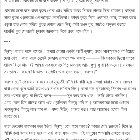
ফিরিয়ে নিয়ে রোবটের মতো বসে থাকল। কাব্য তাই আর কিছু শোনাল না।
রোবটের মতো বসে থাকা কুহুর থেকে চোখ সরিয়ে কাব্য নিজের হাতের দিকে তাকাল। কাব্যর
হাতে কুহুর ওড়নাআর একপ্রান্ত লেগেছিলো। কাব্য কুহুর দিকে ওভাবেই চেয়ে; হালকা হাতে
ওড়না হাত থেকে সরিয়ে কুহুর কোলে রেখে দিল; সেটা তখন কুহু মোটেও অনুভব করতে
পারেনি! কুহু সেভাবেই চুপচাপ জানালার দিকে চেয়ে বসে রইল।
—-
স্নিগ্ধ কায়ার পাশে বসেছে। মাথায় দেওয়া একটা আর্মি ক্যাপ; চোখে সানগ্লাসও লাগিয়েছে
দেখা গেল। কায়া ওকে দেখেই মেজাজ দেখাতে শুরু করল; ———‘কি দরকার ছিলো মহুকে
হাবিজাবি বোঝানোর? আমরা একসঙ্গে বসেছি; আল্লাহ জানে ফুপু-ফুপা কি ভাবেন। সবসময়
ত্যাড়ামি না করলে কি আপনার পেটের ভাত হজম হয়না, স্নিগ্ধ?’
স্নিগ্ধ ডোন্ট কেয়ার ভাব করে রাগে মুহূর্তেই ঝাঁসি কি রানী হয়ে যাওয়া কায়ার মাথায় নিজের
মাথা থেকে খুলে আর্মি ক্যাপ ওর মাথায় লাগিয়ে দিল। কায়া ভ্রু কুচকালো; স্নিগ্ধ ওর রাগের
লাভ পয়সার মূল্য না দিয়েই বলল———-‘চুপ করে বসে থাক। আছি মাত্র পাঁচদিন।
এবার গেলে তিন মাসের আগে এই প্রেমিকরে কিন্তু পাবি না। আগেরবারের মতো এইবার
কেদেকুটেও কিন্তু লাভ হবে না। সময় দিচ্ছি; এনজয় কর। আর আমারেও তোকে ফিল
করতে দে।’
কায়া ভেতরটা হাহাকার করে উঠল! স্নিগ্ধ চলে যাবে আবার? আবার সেই দুরুত্ব? দিনে দু
মিনিট কথা বলার সময় হবে না ওর! কায়া যখন-তখন এই মানুষের পাগলামি দেখতে পারবে
না? কায়ার চোখটায় জলে ভরে গেল। আজ স্নিগ্ধের জন্যে চোখে কাজল পড়েছিল; সেটাও