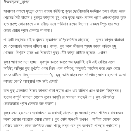
#অবন্তিকা_তৃপ্তি
জানালার ওপাশে মৃদুমন্দ যেমন বাতাস বইছিল; কুহুর ছোটোমোটো মনটায়ও তখন বইছে ঝড়ো
প্রেমের বৈরী বাতাস। ঘুমন্ত কাব্যকে চুমু খেয়ে কুহুর নরম-কোমল প্রাণ ওষ্ঠাগতপ্রায়! বুকে
হাত চেপে; কোনরকমে এক-দৌড়ে এসে শামিমার রুমের বিছানায় একদম উপুড় হয়ে শুয়ে
জোরে জোরে শ্বাস ফেলতে লাগলো।
পা দুটো বিছানার বাইরে ঝুলিয়ে ক্রমাগত অস্থিরভঙ্গিতে নাড়াচ্ছে. . . বুকের কাপুনি থামানো
যে একেবারেই সম্ভব হচ্ছিল না। কাব্য..কুহু আজ জীবনের প্রথম কাব্য ভাইকে চুমু
খেয়েছে! বিশ্বাস হচ্ছে ওর নিজেরই! কুহুর ঠোঁট কাব্য ভাইকে ছুয়েছে…খোদা!
কুহুর আপাতত মনে হচ্ছে- ধুকপুক করতে করতে ওর হৃদয়টাই বুঝি এই বেরিয়ে এলো।
অতিষ্ট; অস্থির কুহু মুখটাই এবার পিষে ধরল বালিশে; অস্ফুটে আর্তনাদ করে থেমে থেমে
বলতে চাইলো কিছু———-—-‘চু…চুমু..আমি মাত্র খেলাম! খোদা; আমার হাত-পা এতো
কাপছে কেন? আল্লাহ! থাম ভাই তোরা!’
বলে কুহু একহাতে নিজের কাপতে থাকা দুহাত চেপে ধরে বালিশে চেপে রাখলো কিছুসময়।
হাতের কাপুনি থামানো গেলেও বুকের কাপুনি যে থামানো যাচ্ছেই না। কুহু এইপর্যায়ে
জোরেজোরে শ্বাস ফেলতে শুরু করলো।
কুহুর যখন হরমোনের জ্বালাতনে একেবারেই নাস্তানাবুদ অবস্থা; তখন শামিমার বাথরুমের
দরজা খোলার আওয়াজ শোনা গেলো। কুহু সেটা শুনেওনি তখনও। শামিমা গোসল থেকে
বেরিয়ে আসেন; হাতে বালতিতে ভেজা শাড়ি; লম্বা-ঘন চুল অর্ধেকটা গামছায় প্যাঁচানো।