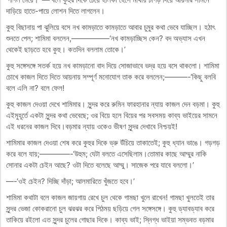
দাড়িয়ে হাতে-পায়ে লোশন দিতে লাগলেন।
কুহু বিছানায় পা ঝুলিয়ে বসে নখ কামড়াতে কামড়াতে আবার চুমুর কথা ভেবে যাচ্ছিল। হঠাৎ
শুনতে পেল; শামিমা বললেন,—————‘নখ কামড়াচ্ছিস কেন? বদ অভ্যাস এখন
থেকেই ছাড়তে হবে কুহু। কতদিন বললাম তোকে।’
কুহু সঙ্গেসঙ্গে সতর্ক হয়ে নখ কামড়ানো বাদ দিয়ে সোজাভাবে ভদ্র হয়ে বসে থাকলো। শামিমা
চোখে কাজল দিতে দিতে আয়নায় সম্পূর্ণ মনোযোগ তাক করে বললেন;———-‘কিছু বলবি
বলে এলি না? বলে ফেল!
কুহু কাজল দেওয়া দেখে শামিমার। সুন্দর করে রুমিন ফারহানার ন্যায় কাজল দেন বড়মা। কুহু
এইমুহূর্তে একটা সুন্দর কথা ভেবেছে; ওর বিয়ে হলে বিয়ের পর সবসময় কাব্য ভাইয়ের সামনে
এই ধরনের কাজল দিবে।বড়মার ন্যায় ওকেও ভীষণ সুন্দর দেখাবে নিশ্চয়ই!
শামিমার কাজল দেওয়া শেষ করে কুহুর দিকে ভ্রু উঁচিয়ে তাকাতেই; কুহু ধ্যান ভাঙে। গড়গড়
করে বলে যায়;————-‘উহুম; যেটা বলতে এসেছিলাম।তোমার কাছে আম্মুর নাকি
সোনার একটা চেইন আছে? ওটা দিতে বলেছে আম্মু। সাজেক পরে যাবে বললো।’
—-‘ওই চেইন? দিচ্ছি দাঁড়া; আলমারিতে খুঁজতে হবে।’
শামিমা কথাটা বলে কাজল জায়গায় রেখে চুল থেকে গামছা খুলে রাখেন! গামছা খুলতেই তার
সুন্দর ভেজা কোকরানো চুল ঝরঝর করে পিঠময় ছড়িয়ে গেল সঙ্গেসঙ্গে। কুহু ড্যাবড্যাব করে
তাকিয়ে রইলো এত সুন্দর চুলের গোছার দিকে। কাব্য ভাই; স্নিগ্ধ ভাইয়া সম্ভবত বড়মার