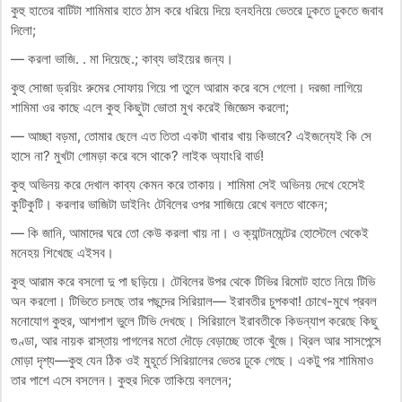
কুহু হাতের বাটিটা শামিমার হাতে ঠাস করে ধরিয়ে দিয়ে হনহনিয়ে ভেতরে ঢুকতে ঢুকতে জবাব
দিলো;
— করলা ভাজি. . মা দিয়েছে.; কাব্য ভাইয়ের জন্য।
কুহু সোজা ড্রয়িং রুমের সোফায় গিয়ে পা তুলে আরাম করে বসে গেলো। দরজা লাগিয়ে
শামিমা ওর কাছে এলে কুহু কিছুটা ভোতা মুখ করেই জিজ্ঞেস করলো;
— আচ্ছা বড়মা, তোমার ছেলে এত তিতা একটা খাবার খায় কিভাবে? এইজন্যেই কি সে
হাসে না? মুখটা গোমড়া করে বসে থাকে? লাইক অ্যাংরি বার্ড!
কুহু অভিনয় করে দেখাল কাব্য কেমন করে তাকায়। শামিমা সেই অভিনয় দেখে হেসেই
কুটিকুটি। করলার ভাজিটা ডাইনিং টেবিলের ওপর সাজিয়ে রেখে বলতে থাকেন;
— কি জানি, আমাদের ঘরে তো কেউ করলা খায় না। ও ক্যান্টনমেন্টের হোস্টেলে থেকেই
মনেহয় শিখেছে এইসব।
কুহু আরাম করে বসলো দু পা ছড়িয়ে। টেবিলের উপর থেকে টিভির রিমোট হাতে নিয়ে টিভি
অন করলো। টিভিতে চলছে তার পছন্দের সিরিয়াল— ইরাবতীর চুপকথা! চোখে-মুখে প্রবল
মনোযোগ কুহুর, আশপাশ ভুলে টিভি দেখছে। সিরিয়ালে ইরাবতীকে কিডন্যাপ করেছে কিছু
গুণ্ডা, আর নায়ক রাস্তায় পাগলের মতো দৌড়ে বেড়াচ্ছে তাকে খুঁজে। থ্রিল আর সাসপেন্সে
মোড়া দৃশ্য—কুহু যেন ঠিক ওই মুহূর্তে সিরিয়ালের ভেতর ঢুকে গেছে। একটু পর শামিমাও
তার পাশে এসে বসলেন। কুহুর দিকে তাকিয়ে বললেন;