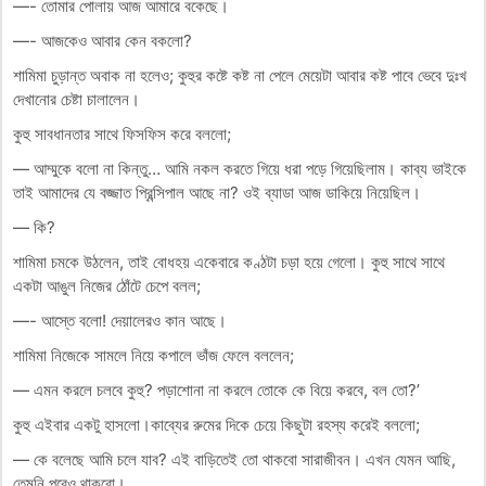
—- তোমার পোলায় আজ আমারে বকেছে।
—- আজকেও আবার কেন বকলো?
শামিমা চুড়ান্ত অবাক না হলেও; কুহুর কষ্টে কষ্ট না পেলে মেয়েটা আবার কষ্ট পাবে ভেবে দুঃখ
দেখানোর চেষ্টা চালালেন।
কুহু সাবধানতার সাথে ফিসফিস করে বললো;
— আম্মুকে বলো না কিন্তু… আমি নকল করতে গিয়ে ধরা পড়ে গিয়েছিলাম। কাব্য ভাইকে
তাই আমাদের যে বজ্জাত প্রিন্সিপাল আছে না? ওই ব্যাডা আজ ডাকিয়ে নিয়েছিল।
— কি?
শামিমা চমকে উঠলেন, তাই বোধহয় একেবারে কণ্ঠটা চড়া হয়ে গেলো। কুহু সাথে সাথে
একটা আঙুল নিজের ঠোঁটে চেপে বলল;
—- আস্তে বলো! দেয়ালেরও কান আছে।
শামিমা নিজেকে সামলে নিয়ে কপালে ভাঁজ ফেলে বললেন;
— এমন করলে চলবে কুহু? পড়াশোনা না করলে তোকে কে বিয়ে করবে, বল তো?’
কুহু এইবার একটু হাসলো।কাব্যের রুমের দিকে চেয়ে কিছুটা রহস্য করেই বললো;
— কে বলেছে আমি চলে যাব? এই বাড়িতেই তো থাকবো সারাজীবন। এখন যেমন আছি,
তেমনি পরেও থাকবো।