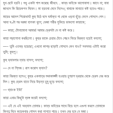
মুখ ছোট হয়নি। শুধু একটা পাপ করেছে জীবনে. . কাব্য ভাইকে ভালোবাসা। জানে না; বাবা
জানলে কি রিয়েকশন দিবেন। মা হয়তবা মেনে নিলেও; বাবাকে মানাতে কষ্ট হতেও পারে।
মায়ের আদেশ শিরোধার্য! কুহু উঠে বসে ঘর্মাক্ত গা থেকে ওড়না ছুঁড়ে ফেলে গোসলে গেল।
আধা ঘণ্টা পর দরজা হালকা খুলে; ভেজা শরীর লুকিয়ে ডাকলো কায়াকে;
— কায়া; টোনামোনা আমার! আমার ড্রেসটা দে না কষ্ট করে।
কায়া পড়াশোনা করছিলো। কুহুর ডাকে চেয়ার টেনে পেছন ফিরে বিরক্ত হয়েই বললো;
—- তুমি এতবড় হয়েছো; এখনো কাপড় ছাড়াই গোসলে কেন যাও? সবসময় এটাই করো
তুমি; কুহুপু।
কুহু ভ্যাবলার ন্যায় হাসল; বললো;
— দে না প্লিজ। রাগ করোস ক্যান?
কায়া বিরক্ত হলেও; কুহুর একমাত্র শুভাকাঙ্ক্ষী হওয়ায় চুপচাপ ড্রয়ার থেকে ড্রেস বের করে
দিল। কুহু ড্রেস হাতে নিয়ে উড়ন্ত চুমু ছুড়ে বললো;
— থ্যাংক ইউ!’
কায়া এবার কিছুটা ব্যঙ্গ করেই বললো;
— এই যে এই অভ্যাস তোমার। কাব্য ভাইয়ের সাথে বিয়ে হলে এগুলা করলে তোমাকে
কিন্তু দিনে কয়েকবার গোসল করা লাগতে পারে। তখন বের হবে নে মজা।