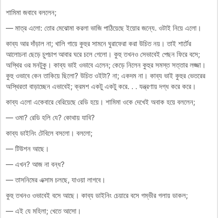
শামিমা জবাবে বললেন;
— মাত্র এলো: তোর মেঝোমা করলা ভাজি পাঠিয়েছে ইয়োর জন্যে. ওটাই নিয়ে এলো।
কাব্য আর দাঁড়াল না; খালি গায়ে কুহুর সামনে ঘুরাফেরা করা উচিত নয়। তাই শার্টের
আলোচনা ছেড়ে চুপচাপ আবার ঘরে চলে গেলো। কুহু তখনও সেভাবেই পেছন ফিরে বসে;
অস্থির ওর মনটুকু। কাব্য ভাই ওভাবে এলেন; কেড়ে নিলেন কুহুর সমস্ত সত্তার লজ্জা।
কুহু ওভাবে কেন তাকিয়ে ছিলো? উচিত ওইটা? না; একদম না। কাব্য ভাই কুহুর ভেতরের
অস্থিরতা বাড়াচ্ছেন এভাবেই; ক্রমশ একটু একটু করে. . . যন্ত্রণায় দগ্ধ করে করে।
কাব্য এলো একেবারে বেরিয়েছে রেডি হয়ে। শামিমা ওকে দেখেই অবাক হয়ে বললেন;
— ওমা? রেডি হলি যে? কোথায় যাবি?
কাব্য ডাইনিং টেবিলে বসলো। বললো;
— টিউশন আছে।
— এখন? আজ না বন্ধ?
— তাসনিমের এক্সাম চলছে, যাওয়া লাগবে।
কুহু তখনও ওভাবেই বসে আছে। কাব্য ডাইনিং চেয়ারে বসে গম্ভীর গলায় ডাকল;
— এই যে মহিলা; খেতে আসো।