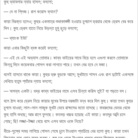
কুহু ভ্যাবলার ন্যায় হাসল; বললো;
— দে না প্লিজ। রাগ করোস ক্যান?
কায়া বিরক্ত হলেও; কুহুর একমাত্র শুভাকাঙ্ক্ষী হওয়ায় চুপচাপ ড্রয়ার থেকে ড্রেস বের করে
দিল। কুহু ড্রেস হাতে নিয়ে উড়ন্ত চুমু ছুড়ে বললো;
— থ্যাংক ইউ!’
কায়া এবার কিছুটা ব্যঙ্গ করেই বললো;
— এই যে এই অভ্যাস তোমার। কাব্য ভাইয়ের সাথে বিয়ে হলে এগুলা করলে তোমাকে
কিন্তু দিনে কয়েকবার গোসল করা লাগতে পারে। তখন বের হবে নে মজা।
বলেই হাসতে থাকে কায়া। কুহুর ভ্রু কুচকে আসে; মুখটাতে শাসন এবং রাগ দুটোই একসঙ্গে
দেখিয়ে হুতুম প্যাঁচার ন্যায় বললো;
— অসভ্য একটা। ভদ্র কাব্য ভাইয়ের নামে এসব চিন্তা করিস তুই? যা পড়তে বস।
বলে ঠাস করে ড্রেস নিয়ে কায়ার মুখের উপরে দরজাটা বন্ধ করে দিল কুহু। কায়া তখন কুহুর
চুপসে যাওয়া; লাল-লাল লাজুক মুখটা ভেবে রাক্ষসের মতো হাসছে। বাথরুমের ভেতর থেকে
কুহু হাসি শুনছে; আর রাগে ফুলছে। কতবড় খচ্চর হয়েছে এই কায়া। কতদূর অব্দি চলে
গেছে; ছি! লজ্জা-টজ্জা খেয়ে বসে এসব ভাবে ওকে নিয়ে?
ধীরে-সুস্থে সময় লাগিয়ে গোসল শেষে চুলে টাওয়াল প্যাচিয়ে বের হলো কুহু। কায়া তখন
বিছানায় বসে ফোন স্ক্রল করছে। কুহু চুল থেকে টাওয়াল খুলতে খুলতে জিজ্ঞেস করলো;