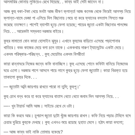
আলমারির কোনায় লুকিয়েও রেখে দিয়েছে. . কাব্য ভাই সেটা জানেন না।
আজ কুহু বকা-টকা খেয়ে মনটা আজ ভীষণ ক্লান্ত! আজ কলেজ থেকে ফিরেই আলস্য নিয়ে
ক্লান্ত-ঘামে ভেজা গা এলিয়ে দিল বিছানায়।শুয়ে হা করে ফ্যানের বসতাস গিলতে শুরু
করেছে ততক্ষণে। পাশেই ব্যাগটা ছুড়ে ফেলা হয়েছে; পায়ের জুতো একটা বিছানার পালঙ্গের
নিচে. . . আরেকটা সম্ভবত দরজার বাইরে।
কুহুর মামাতো বোন কায়া হোসাইন ঝুমুর। এখানে কুহুদের বাড়িতে এসেছে পড়াশোনার
খাতিরে। বড্ড কাজের মেয়ে বলা চলে তাকে। এককথায় দারুণ ট্যালেন্টেড একটা মেয়ে।
একদম পরিষ্কার-পরিছন্ন. . কুহু মেয়েটার একদম বিপরীত!
কায়া রান্নাঘরে নিজের জন্যে কফি বানাচ্ছিল। কুহু এসেছে শোনে কফিটা বানিয়ে নিজেদের
ঘরে এলো। দরজার পাশে আসলে পায়ে লাগে কুহুর ছুড়ে ফেলা জুতোটা। কায়া বিরক্ত হয়ে
তাকালো কুহুর দিকে. . .
— জুতোটা অব্দি জায়গায় রাখতে পারো না তুমি; কুহুপু।’
কুহু চোখ বন্ধ করে হা করে ফ্যানের বাতাস খেতে খেতে জবাব দিল আলস্য নিয়ে. . .
—- খুব টায়ার্ড আমি আজ। সাইডে রেখে দে ওটা।
কায়া কি করবে আর। চুপচাপ জুতো দুটো খুঁজে জায়গায় রাখল। কফি নিয়ে পড়ার টেবিলে বসে
চেয়ার ঘুরিয়ে কুহুকে দেখছে। কুহু এখনও শুয়ে রয়েছে দুহাত মেলে। হঠাৎ কায়া বললো;
— আজ কাব্য ভাই নাকি তোমায় বকেছে?