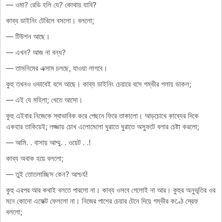
— ওমা? রেডি হলি যে? কোথায় যাবি?
কাব্য ডাইনিং টেবিলে বসলো। বললো;
— টিউশন আছে।
— এখন? আজ না বন্ধ?
— তাসনিমের এক্সাম চলছে, যাওয়া লাগবে।
কুহু তখনও ওভাবেই বসে আছে। কাব্য ডাইনিং চেয়ারে বসে গম্ভীর গলায় ডাকল;
— এই যে মহিলা; খেতে আসো।
কুহু এইবার নিজেকে স্বাভাবিক করে পেছনে ফিরে তাকালো। আড়চোখে কাব্যের দিকে
একহার তাকিয়েই; লজ্জায় চোখ এলোমেলো ঘুরাতে ঘুরাতে অস্ফুটে বলার চেষ্টা করলো;
— আমি. . বাসায় আম্মু. . ওয়েট . .!
কাব্য অবাক হয়ে বললো;
— তুই তোতলাচ্ছিস কেন? আশ্চর্য!
কুহু এরপর আর কথাই বলতে পারলো না। কাব্য ওসবে গেলোই না আর। কুহুর অনুভূতির ওর
মনে কোনো এফেক্ট ফেললো না। নিজের পাশের চেয়ার টেনে দিয়ে গম্ভীর কণ্ঠে স্রেফ
বললো;