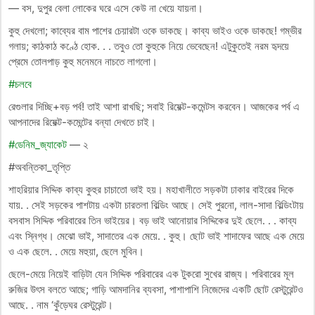
— বস, দুপুর বেলা লোকের ঘরে এসে কেউ না খেয়ে যায়না।
কুহু দেখলো; কাব্যের বাম পাশের চেয়ারটা ওকে ডাকছে। কাব্য ভাইও ওকে ডাকছে! গম্ভীর
গলায়; কাঠকাঠ কণ্ঠে হোক. . . তবুও তো কুহুকে নিয়ে ভেবেছেন! এটুকুতেই নরম হৃদয়ে
প্রেমে তোলপাড় কুহু মনেমনে নাচতে লাগলো।
#চলবে
রেগুলার দিচ্ছি+বড় পর্ব! তাই আশা রাখছি; সবাই রিয়েক্ট-কমেন্টস করবেন। আজকের পর্ব এ
আপনাদের রিয়েক্ট-কমেন্টের বন্যা দেখতে চাই।
#ডেনিম_জ্যাকেট
— ২
#অবন্তিকা_তৃপ্তি
শাহরিয়ার সিদ্দিক কাব্য কুহুর চাচাতো ভাই হয়। মহাখালীতে সড়কটা ঢাকার বাইরের দিকে
যায়. . সেই সড়কের পাশটায় একটা চারতলা বিল্ডিং আছে। সেই পুরনো, লাল-সাদা বিল্ডিংটায়
বসবাস সিদ্দিক পরিবারের তিন ভাইয়ের। বড় ভাই আনোয়ার সিদ্দিকের দুই ছেলে. . . কাব্য
এবং স্নিগ্ধ। মেঝো ভাই, সাদাতের এক মেয়ে. . কুহু। ছোট ভাই শাদাফের আছে এক মেয়ে
ও এক ছেলে. . মেয়ে মহুয়া, ছেলে মুবিন।
ছেলে-মেয়ে নিয়েই বাড়িটা যেন সিদ্দিক পরিবারের এক টুকরো সুখের রাজ্য। পরিবারের মূল
রুজির উৎস বলতে আছে; গাড়ি আমদানির ব্যবসা, পাশাপাশি নিজেদের একটি ছোট রেস্টুরেন্টও
আছে. . নাম ‘কুঁড়েঘর রেস্টুরেন্ট।