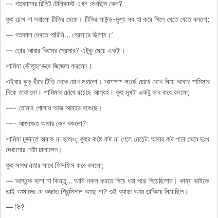
— গতকালের রিপিট টেলিকাস্ট এখন দেখছিস কেন?
কুহু চোখ না সরালো টিভির থেকে। টিভির সাউন্ড-দৃশ্য সব হা করে গিলে খেতে খেতে বললো;
— গতকাল দেখতে পারিনি… প্রেসারে ছিলাম।’
— তোর আবার কিসের প্রেসার? এটুকু মেয়ে একটা।
শামিমা কৌতূহলভরে জিজ্ঞেস করলেন।
এইবার কুহু ধীরে টিভি থেকে চোখ সরালো। আশপাশ সতর্ক চোখে দেখে নিয়ে আবার শামিমার
দিকে তাকালো। শামিমার চোখে রয়েছে আগ্রহ। কুহু মুখটা একটু ভার করে বললো;
—- তোমার পোলায় আজ আমারে বকেছে।
—- আজকেও আবার কেন বকলো?
শামিমা চুড়ান্ত অবাক না হলেও; কুহুর কষ্টে কষ্ট না পেলে মেয়েটা আবার কষ্ট পাবে ভেবে দুঃখ
দেখানোর চেষ্টা চালালেন।
কুহু সাবধানতার সাথে ফিসফিস করে বললো;
— আম্মুকে বলো না কিন্তু… আমি নকল করতে গিয়ে ধরা পড়ে গিয়েছিলাম। কাব্য ভাইকে
তাই আমাদের যে বজ্জাত প্রিন্সিপাল আছে না? ওই ব্যাডা আজ ডাকিয়ে নিয়েছিল।
— কি?