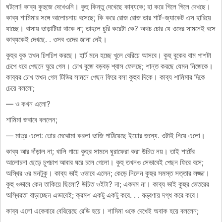
ঘটলো! কাব্য কুহুজে দেখেওনি। কুহু কিন্তু দেখেছে কাব্যকে; হা করে গিলে গিলে দেখছে।
কাব্য শামিমার সঙ্গে আলোচনায় বসেছে; কি করে রোজ রোজ তার শার্ট-জ্যাকেট এস হারিয়ে
যাচ্ছে। বাসায় ভাড়াটিয়া থাকে না; তাহলে চুরি করেটা কে? অথচ চোর যে ওদের সামনেই বসে
কাব্যকেই দেখছে. . ওসব ওদের জানা নেই।
কুহুর বুক তখন ঢিপঢিপ করছে। হার্ট মনে হচ্ছে খুলে বেরিয়ে আসবে। কুহু বুকের বাম পাশটা
চেপে ধরে পেছনে ঘুরে গেল। চোখ বুজে বড়বড় শ্বাস ফেলছে; শান্ত করছে যেমন নিজেকে।
কাব্যর চোখ তখন গেল টিভির সামনে পেছন ফিরে বসা কুহুর দিকে। কাব্য শামিমার দিকে
চেয়ে বললো;
— ও কখন এলো?
শামিমা জবাবে বললেন;
— মাত্র এলো: তোর মেঝোমা করলা ভাজি পাঠিয়েছে ইয়োর জন্যে. ওটাই নিয়ে এলো।
কাব্য আর দাঁড়াল না; খালি গায়ে কুহুর সামনে ঘুরাফেরা করা উচিত নয়। তাই শার্টের
আলোচনা ছেড়ে চুপচাপ আবার ঘরে চলে গেলো। কুহু তখনও সেভাবেই পেছন ফিরে বসে;
অস্থির ওর মনটুকু। কাব্য ভাই ওভাবে এলেন; কেড়ে নিলেন কুহুর সমস্ত সত্তার লজ্জা।
কুহু ওভাবে কেন তাকিয়ে ছিলো? উচিত ওইটা? না; একদম না। কাব্য ভাই কুহুর ভেতরের
অস্থিরতা বাড়াচ্ছেন এভাবেই; ক্রমশ একটু একটু করে. . . যন্ত্রণায় দগ্ধ করে করে।
কাব্য এলো একেবারে বেরিয়েছে রেডি হয়ে। শামিমা ওকে দেখেই অবাক হয়ে বললেন;