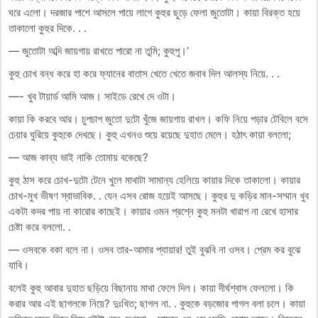
ঘরে এলো। দরজার পাশে আসলে পায়ে লাগে কুহুর ছুড়ে ফেলা জুতোটা। কায়া বিরক্ত হয়ে
তাকালো কুহুর দিকে. . .
— জুতোটা অব্দি জায়গায় রাখতে পারো না তুমি; কুহুপু।’
কুহু চোখ বন্ধ করে হা করে ফ্যানের বাতাস খেতে খেতে জবাব দিল আলস্য নিয়ে. . .
—- খুব টায়ার্ড আমি আজ। সাইডে রেখে দে ওটা।
কায়া কি করবে আর। চুপচাপ জুতো দুটো খুঁজে জায়গায় রাখল। কফি নিয়ে পড়ার টেবিলে বসে
চেয়ার ঘুরিয়ে কুহুকে দেখছে। কুহু এখনও শুয়ে রয়েছে দুহাত মেলে। হঠাৎ কায়া বললো;
— আজ কাব্য ভাই নাকি তোমায় বকেছে?
কুহু ঠাস করে চোখ-দুটো টেনে খুলে মাথাটা সামান্য হেলিয়ে কায়ার দিকে তাকালো। কায়ার
চোখ-মুখ ভীষণ স্বাভাবিক. . যেন এসব রোজ হয়েই আসছে। কুহুর দু কড়ির মান-সম্মান খুব
একটা কদর পায় না কারোর কাছেই। কায়ার ওমন প্রশ্নে কুহু মনটা খারাপ না রেখে হাসার
চেষ্টা করে বললো. .
— ওসবকে বকা বলে না। ওসব তার-আমার প্যায়ার! তুই বুঝবি না ওসব। প্রেম কর বুঝে
যাবি।
বলেই কুহু আবার দুহাত ছড়িয়ে বিছানায় মাথা ফেলে দিল। কায়া দীর্ঘশ্বাস ফেললো। কি
করার আর এই ছাগলকে নিয়ে? দুঃখিত; ছাগল না. . কুহুকে বড়জোর পাগল বলা চলে। কায়া