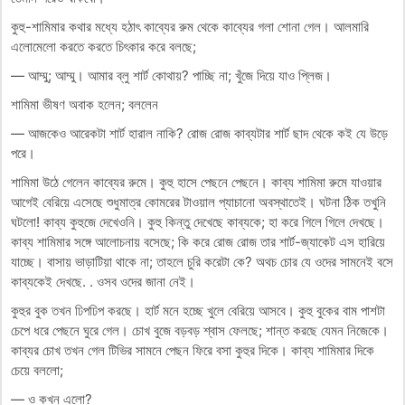
কুহু-শামিমার কথার মধ্যে হঠাৎ কাব্যের রুম থেকে কাব্যের গলা শোনা গেল। আলমারি
এলোমেলো করতে করতে চিৎকার করে বলছে;
— আম্মু; আম্মু। আমার ব্লু শার্ট কোথায়? পাচ্ছি না; খুঁজে দিয়ে যাও প্লিজ।
শামিমা ভীষণ অবাক হলেন; বললেন
— আজকেও আরেকটা শার্ট হারাল নাকি? রোজ রোজ কাব্যটার শার্ট ছাদ থেকে কই যে উড়ে
পরে।
শামিমা উঠে গেলেন কাব্যের রুমে। কুহু হাসে পেছনে পেছনে। কাব্য শামিমা রুমে যাওয়ার
আগেই বেরিয়ে এসেছে শুধুমাত্র কোমরের টাওয়াল প্যাচানো অবস্থাতেই। ঘটনা ঠিক তখুনি
ঘটলো! কাব্য কুহুজে দেখেওনি। কুহু কিন্তু দেখেছে কাব্যকে; হা করে গিলে গিলে দেখছে।
কাব্য শামিমার সঙ্গে আলোচনায় বসেছে; কি করে রোজ রোজ তার শার্ট-জ্যাকেট এস হারিয়ে
যাচ্ছে। বাসায় ভাড়াটিয়া থাকে না; তাহলে চুরি করেটা কে? অথচ চোর যে ওদের সামনেই বসে
কাব্যকেই দেখছে. . ওসব ওদের জানা নেই।
কুহুর বুক তখন ঢিপঢিপ করছে। হার্ট মনে হচ্ছে খুলে বেরিয়ে আসবে। কুহু বুকের বাম পাশটা
চেপে ধরে পেছনে ঘুরে গেল। চোখ বুজে বড়বড় শ্বাস ফেলছে; শান্ত করছে যেমন নিজেকে।
কাব্যর চোখ তখন গেল টিভির সামনে পেছন ফিরে বসা কুহুর দিকে। কাব্য শামিমার দিকে
চেয়ে বললো;
— ও কখন এলো?