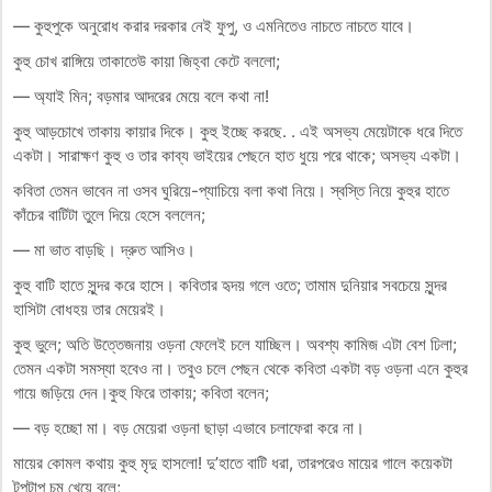
— কুহুপুকে অনুরোধ করার দরকার নেই ফুপু, ও এমনিতেও নাচতে নাচতে যাবে।
কুহু চোখ রাঙ্গিয়ে তাকাতেউ কায়া জিহ্বা কেটে বললো;
— অ্যাই মিন; বড়মার আদরের মেয়ে বলে কথা না!
কুহু আড়চোখে তাকায় কায়ার দিকে। কুহু ইচ্ছে করছে. . এই অসভ্য মেয়েটাকে ধরে দিতে
একটা। সারাক্ষণ কুহু ও তার কাব্য ভাইয়ের পেছনে হাত ধুয়ে পরে থাকে; অসভ্য একটা।
কবিতা তেমন ভাবেন না ওসব ঘুরিয়ে-প্যাচিয়ে বলা কথা নিয়ে। স্বস্তি নিয়ে কুহুর হাতে
কাঁচের বাটিটা তুলে দিয়ে হেসে বললেন;
— মা ভাত বাড়ছি। দ্রুত আসিও।
কুহু বাটি হাতে সুন্দর করে হাসে। কবিতার হৃদয় গলে ওতে; তামাম দুনিয়ার সবচেয়ে সুন্দর
হাসিটা বোধহয় তার মেয়েরই।
কুহু ভুলে; অতি উত্তেজনায় ওড়না ফেলেই চলে যাচ্ছিল। অবশ্য কামিজ এটা বেশ ঢিলা;
তেমন একটা সমস্যা হবেও না। তবুও চলে পেছন থেকে কবিতা একটা বড় ওড়না এনে কুহুর
গায়ে জড়িয়ে দেন।কুহু ফিরে তাকায়; কবিতা বলেন;
— বড় হচ্ছো মা। বড় মেয়েরা ওড়না ছাড়া এভাবে চলাফেরা করে না।
মায়ের কোমল কথায় কুহু মৃদু হাসলো! দু’হাতে বাটি ধরা, তারপরেও মায়ের গালে কয়েকটা
টুপটাপ চুমু খেয়ে বলে;