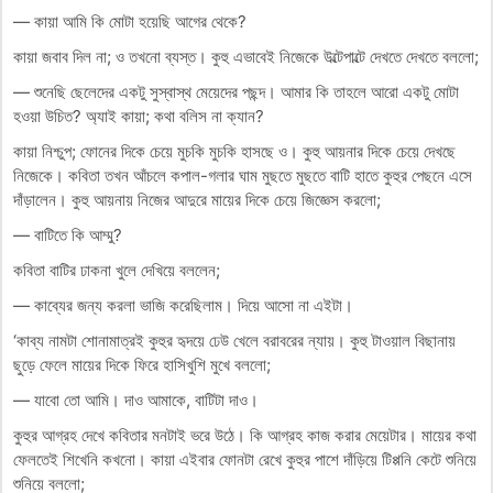
— কায়া আমি কি মোটা হয়েছি আগের থেকে?
কায়া জবাব দিল না; ও তখনো ব্যস্ত। কুহু এভাবেই নিজেকে উল্টেপাল্টে দেখতে দেখতে বললো;
— শুনেছি ছেলেদের একটু সুস্বাস্থ মেয়েদের পছন্দ। আমার কি তাহলে আরো একটু মোটা
হওয়া উচিত? অ্যাই কায়া; কথা বলিস না ক্যান?
কায়া নিশ্চুপ; ফোনের দিকে চেয়ে মুচকি মুচকি হাসছে ও। কুহু আয়নার দিকে চেয়ে দেখছে
নিজেকে। কবিতা তখন আঁচলে কপাল-গলার ঘাম মুছতে মুছতে বাটি হাতে কুহুর পেছনে এসে
দাঁড়ালেন। কুহু আয়নায় নিজের আদুরে মায়ের দিকে চেয়ে জিজ্ঞেস করলো;
— বাটিতে কি আম্মু?
কবিতা বাটির ঢাকনা খুলে দেখিয়ে বললেন;
— কাব্যের জন্য করলা ভাজি করেছিলাম। দিয়ে আসো না এইটা।
‘কাব্য নামটা শোনামাত্রই কুহুর হৃদয়ে ঢেউ খেলে বরাবরের ন্যায়। কুহু টাওয়াল বিছানায়
ছুড়ে ফেলে মায়ের দিকে ফিরে হাসিখুশি মুখে বললো;
— যাবো তো আমি। দাও আমাকে, বাটিটা দাও।
কুহুর আগ্রহ দেখে কবিতার মনটাই ভরে উঠে। কি আগ্রহ কাজ করার মেয়েটার। মায়ের কথা
ফেলতেই শিখেনি কখনো। কায়া এইবার ফোনটা রেখে কুহুর পাশে দাঁড়িয়ে টিপ্পনি কেটে শুনিয়ে
শুনিয়ে বললো;