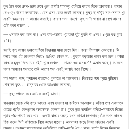
কুহু ঠাস করে চোখ-দুটো টেনে খুলে মাথাটা সামান্য হেলিয়ে কায়ার দিকে তাকালো। কায়ার
চোখ-মুখ ভীষণ স্বাভাবিক. . যেন এসব রোজ হয়েই আসছে। কুহুর দু কড়ির মান-সম্মান খুব
একটা কদর পায় না কারোর কাছেই। কায়ার ওমন প্রশ্নে কুহু মনটা খারাপ না রেখে হাসার
চেষ্টা করে বললো. .
— ওসবকে বকা বলে না। ওসব তার-আমার প্যায়ার! তুই বুঝবি না ওসব। প্রেম কর বুঝে
যাবি।
বলেই কুহু আবার দুহাত ছড়িয়ে বিছানায় মাথা ফেলে দিল। কায়া দীর্ঘশ্বাস ফেললো। কি
করার আর এই ছাগলকে নিয়ে? দুঃখিত; ছাগল না. . কুহুকে বড়জোর পাগল বলা চলে। কায়া
কফিতে চুমুক দিতে দিয়ে বইটা খুলে দেখলো. . সামনে ওর এসএসসি এক্সাম আছে। বিকেলে
স্যার আসবেন পড়াতে; তাই আগের পড়া একটু ঝালাই করে নিচ্ছে।
মার্চ মাসের গরম; ফ্যানের বাতাসেও কুলাচ্ছে না আজকাল। বিছানায় শুয়ে প্রায় ঘুমিয়েই
গেছিলো কুহু. . . রান্নাঘর থেকে আওয়াজ আসলো;
— কুহু; গোসল করে এদিকে একটু আসো।
রান্নাঘর থেকে ওটা কুহুর আদুরে-নরম হৃদয়ের মা কবিতার আওয়াজ। কবিতা তার একমাত্র
মেয়ের প্রতি একপ্রকার অবসেসড একজন মা। কুহুর জন্ম হয়েছিল কবিতা-সাদাতের বিয়ের
প্রায় পাঁচ-পাঁচটে বছর পরে। একটা বাচ্চার জন্যে যখন কবিতা দিশেহারা; ঠিক তখন সাদাত
ঠিক করেন উনি কবিতাকে নিয়ে হজ্বে যাবেন। আল্লাহর কাছে ভিক্ষা চাইবেন একটা
বাচ্চার। কথামত ডাক্তারদের প্রতিদিনের কাড়ি-কাড়ি ঔষুধ থেকে রেহাই দিলেন নিজেদের;