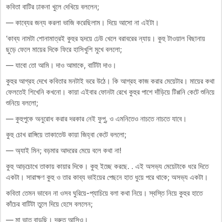
কবিতা বাটির ঢাকনা খুলে দেখিয়ে বললেন;
— কাব্যের জন্য করলা ভাজি করেছিলাম। দিয়ে আসো না এইটা।
‘কাব্য নামটা শোনামাত্রই কুহুর হৃদয়ে ঢেউ খেলে বরাবরের ন্যায়। কুহু টাওয়াল বিছানায়
ছুড়ে ফেলে মায়ের দিকে ফিরে হাসিখুশি মুখে বললো;
— যাবো তো আমি। দাও আমাকে, বাটিটা দাও।
কুহুর আগ্রহ দেখে কবিতার মনটাই ভরে উঠে। কি আগ্রহ কাজ করার মেয়েটার। মায়ের কথা
ফেলতেই শিখেনি কখনো। কায়া এইবার ফোনটা রেখে কুহুর পাশে দাঁড়িয়ে টিপ্পনি কেটে শুনিয়ে
শুনিয়ে বললো;
— কুহুপুকে অনুরোধ করার দরকার নেই ফুপু, ও এমনিতেও নাচতে নাচতে যাবে।
কুহু চোখ রাঙ্গিয়ে তাকাতেউ কায়া জিহ্বা কেটে বললো;
— অ্যাই মিন; বড়মার আদরের মেয়ে বলে কথা না!
কুহু আড়চোখে তাকায় কায়ার দিকে। কুহু ইচ্ছে করছে. . এই অসভ্য মেয়েটাকে ধরে দিতে
একটা। সারাক্ষণ কুহু ও তার কাব্য ভাইয়ের পেছনে হাত ধুয়ে পরে থাকে; অসভ্য একটা।
কবিতা তেমন ভাবেন না ওসব ঘুরিয়ে-প্যাচিয়ে বলা কথা নিয়ে। স্বস্তি নিয়ে কুহুর হাতে
কাঁচের বাটিটা তুলে দিয়ে হেসে বললেন;
— মা ভাত বাড়ছি। দ্রুত আসিও।