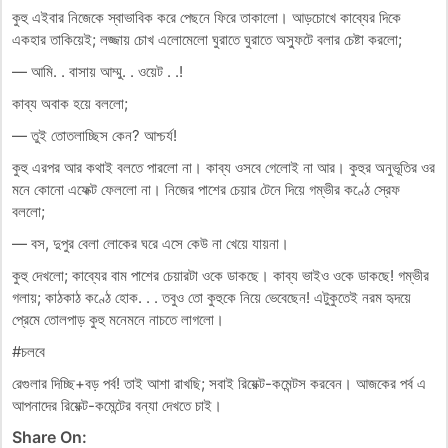
কুহু এইবার নিজেকে স্বাভাবিক করে পেছনে ফিরে তাকালো। আড়চোখে কাব্যের দিকে
একহার তাকিয়েই; লজ্জায় চোখ এলোমেলো ঘুরাতে ঘুরাতে অস্ফুটে বলার চেষ্টা করলো;
— আমি. . বাসায় আম্মু. . ওয়েট . .!
কাব্য অবাক হয়ে বললো;
— তুই তোতলাচ্ছিস কেন? আশ্চর্য!
কুহু এরপর আর কথাই বলতে পারলো না। কাব্য ওসবে গেলোই না আর। কুহুর অনুভূতির ওর
মনে কোনো এফেক্ট ফেললো না। নিজের পাশের চেয়ার টেনে দিয়ে গম্ভীর কণ্ঠে স্রেফ
বললো;
— বস, দুপুর বেলা লোকের ঘরে এসে কেউ না খেয়ে যায়না।
কুহু দেখলো; কাব্যের বাম পাশের চেয়ারটা ওকে ডাকছে। কাব্য ভাইও ওকে ডাকছে! গম্ভীর
গলায়; কাঠকাঠ কণ্ঠে হোক. . . তবুও তো কুহুকে নিয়ে ভেবেছেন! এটুকুতেই নরম হৃদয়ে
প্রেমে তোলপাড় কুহু মনেমনে নাচতে লাগলো।
#চলবে
রেগুলার দিচ্ছি+বড় পর্ব! তাই আশা রাখছি; সবাই রিয়েক্ট-কমেন্টস করবেন। আজকের পর্ব এ
আপনাদের রিয়েক্ট-কমেন্টের বন্যা দেখতে চাই।
Share On: