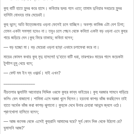
কুহু বাটি হাতে সুন্দর করে হাসে। কবিতার হৃদয় গলে ওতে; তামাম দুনিয়ার সবচেয়ে সুন্দর
হাসিটা বোধহয় তার মেয়েরই।
কুহু ভুলে; অতি উত্তেজনায় ওড়না ফেলেই চলে যাচ্ছিল। অবশ্য কামিজ এটা বেশ ঢিলা;
তেমন একটা সমস্যা হবেও না। তবুও চলে পেছন থেকে কবিতা একটা বড় ওড়না এনে কুহুর
গায়ে জড়িয়ে দেন।কুহু ফিরে তাকায়; কবিতা বলেন;
— বড় হচ্ছো মা। বড় মেয়েরা ওড়না ছাড়া এভাবে চলাফেরা করে না।
মায়ের কোমল কথায় কুহু মৃদু হাসলো! দু’হাতে বাটি ধরা, তারপরেও মায়ের গালে কয়েকটা
টুপটাপ চুমু খেয়ে বলে;
— বেস্ট মম ইন দ্য ওয়ার্ল্ড। যাই এখন?
_______________
নীচতলার ফ্ল্যাটটা আনোয়ার সিদ্দিক ওরফে কুহুর কাব্য ভাইয়ের। কুহু দরজার সামনে দাড়িয়ে
কলিং বেল বাজালো। শামিমা এসে দরজা খুলে দিলেন। হয়তবা কাপড় ভাঁজ করছিলেন তাই
হাতে অর্ধেক ভাঁজ করা কাপড় ঝুলানো। কুহুকে দেখে উনার চেহারা আনন্দে জ্বলে ওঠে।
প্রাণখোলা হাসিতে বলেন;
— আজ কলেজ থেকে এসেই কুহুরানি আমাদের ঘরে? সূর্য কোন দিক থেকে উঠলো রে?
ঘুমাসনি আজ?’