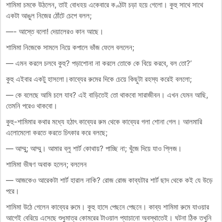
শামিমা চমকে উঠলেন, তাই বোধহয় একেবারে কণ্ঠটা চড়া হয়ে গেলো। কুহু সাথে সাথে
একটা আঙুল নিজের ঠোঁটে চেপে বলল;
—- আস্তে বলো! দেয়ালেরও কান আছে।
শামিমা নিজেকে সামলে নিয়ে কপালে ভাঁজ ফেলে বললেন;
— এমন করলে চলবে কুহু? পড়াশোনা না করলে তোকে কে বিয়ে করবে, বল তো?’
কুহু এইবার একটু হাসলো।কাব্যের রুমের দিকে চেয়ে কিছুটা রহস্য করেই বললো;
— কে বলেছে আমি চলে যাব? এই বাড়িতেই তো থাকবো সারাজীবন। এখন যেমন আছি,
তেমনি পরেও থাকবো।
কুহু-শামিমার কথার মধ্যে হঠাৎ কাব্যের রুম থেকে কাব্যের গলা শোনা গেল। আলমারি
এলোমেলো করতে করতে চিৎকার করে বলছে;
— আম্মু; আম্মু। আমার ব্লু শার্ট কোথায়? পাচ্ছি না; খুঁজে দিয়ে যাও প্লিজ।
শামিমা ভীষণ অবাক হলেন; বললেন
— আজকেও আরেকটা শার্ট হারাল নাকি? রোজ রোজ কাব্যটার শার্ট ছাদ থেকে কই যে উড়ে
পরে।
শামিমা উঠে গেলেন কাব্যের রুমে। কুহু হাসে পেছনে পেছনে। কাব্য শামিমা রুমে যাওয়ার
আগেই বেরিয়ে এসেছে শুধুমাত্র কোমরের টাওয়াল প্যাচানো অবস্থাতেই। ঘটনা ঠিক তখুনি