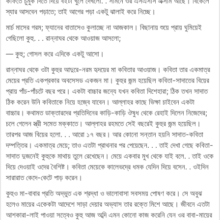
কফিতে চুমুক দিতে দিয়ে বইটা খুলে দেখলো. . সামনে ওর এসএসসি এক্সাম আছে। বিকেলে
স্যার আসবেন পড়াতে; তাই আগের পড়া একটু ঝালাই করে নিচ্ছে।
মার্চ মাসের গরম; ফ্যানের বাতাসেও কুলাচ্ছে না আজকাল। বিছানায় শুয়ে প্রায় ঘুমিয়েই
গেছিলো কুহু. . . রান্নাঘর থেকে আওয়াজ আসলো;
— কুহু; গোসল করে এদিকে একটু আসো।
রান্নাঘর থেকে ওটা কুহুর আদুরে-নরম হৃদয়ের মা কবিতার আওয়াজ। কবিতা তার একমাত্র
মেয়ের প্রতি একপ্রকার অবসেসড একজন মা। কুহুর জন্ম হয়েছিল কবিতা-সাদাতের বিয়ের
প্রায় পাঁচ-পাঁচটে বছর পরে। একটা বাচ্চার জন্যে যখন কবিতা দিশেহারা; ঠিক তখন সাদাত
ঠিক করেন উনি কবিতাকে নিয়ে হজ্বে যাবেন। আল্লাহর কাছে ভিক্ষা চাইবেন একটা
বাচ্চার। কথামত ডাক্তারদের প্রতিদিনের কাড়ি-কাড়ি ঔষুধ থেকে রেহাই দিলেন নিজেদের;
চলে গেলেন স্ত্রী সমেত মক্কাতে। আল্লাহর রহমতে সেই বছরেই কুহুর জন্ম হয়েছিল।
তারপর আজ বিয়ের হলো. . . আরো ১৭ বছর। আর কোনো সন্তান হয়নি সাদাত-কবিতা
দম্পত্তির। একমাত্র মেয়ে; তাও এতটা প্রাথনার পর পেয়েছেন. . . তাই দেখা গেছে কবিতা-
সাদাত দুজনেই কুহুকে মাথায় তুলে রেখেছেন। মেয়ে একবার মুখ থেকে যাই বলে. . তাই ওকে
দিয়ে দেওয়াই ওদের বৈশিষ্ট। কবিতা মেয়েকে কালেভদ্রে ধমক যেদিন দিয়ে বসেন. . ওইদিন
সারারাত কেদে-কেটে পাড় করেন।
কুহুও মা-বাবার প্রতি অদ্ভুত এক শ্রদ্ধা ও ভালোবাসা সবসময় পোষণ করে। সে অবুঝ
হলেও মায়ের একেকটা আদেশে সাড়া দেয়ার অভ্যাস তার রক্তে মিশে আছে। জীবনে এতটা
আশকারা-লাই পাওয়া সত্বেও কুহু আজ অব্দি এমন কোনো কাজ করেনি যেন ওর বাবা-মায়ের