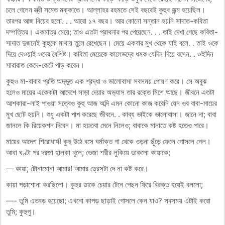
চলে গেলেন স্ত্রী সমেত মক্কাতে। আল্লাহর রহমতে সেই বছরেই কুহুর জন্ম হয়েছিল।
তারপর আজ বিয়ের হলো. . . আরো ১৭ বছর। আর কোনো সন্তান হয়নি সাদাত-কবিতা
দম্পত্তির। একমাত্র মেয়ে; তাও এতটা প্রাথনার পর পেয়েছেন. . . তাই দেখা গেছে কবিতা-
সাদাত দুজনেই কুহুকে মাথায় তুলে রেখেছেন। মেয়ে একবার মুখ থেকে যাই বলে. . তাই ওকে
দিয়ে দেওয়াই ওদের বৈশিষ্ট। কবিতা মেয়েকে কালেভদ্রে ধমক যেদিন দিয়ে বসেন. . ওইদিন
সারারাত কেদে-কেটে পাড় করেন।
কুহুও মা-বাবার প্রতি অদ্ভুত এক শ্রদ্ধা ও ভালোবাসা সবসময় পোষণ করে। সে অবুঝ
হলেও মায়ের একেকটা আদেশে সাড়া দেয়ার অভ্যাস তার রক্তে মিশে আছে। জীবনে এতটা
আশকারা-লাই পাওয়া সত্বেও কুহু আজ অব্দি এমন কোনো কাজ করেনি যেন ওর বাবা-মায়ের
মুখ ছোট হয়নি। শুধু একটা পাপ করেছে জীবনে. . কাব্য ভাইকে ভালোবাসা। জানে না; বাবা
জানলে কি রিয়েকশন দিবেন। মা হয়তবা মেনে নিলেও; বাবাকে মানাতে কষ্ট হতেও পারে।
মায়ের আদেশ শিরোধার্য! কুহু উঠে বসে ঘর্মাক্ত গা থেকে ওড়না ছুঁড়ে ফেলে গোসলে গেল।
আধা ঘণ্টা পর দরজা হালকা খুলে; ভেজা শরীর লুকিয়ে ডাকলো কায়াকে;
— কায়া; টোনামোনা আমার! আমার ড্রেসটা দে না কষ্ট করে।
কায়া পড়াশোনা করছিলো। কুহুর ডাকে চেয়ার টেনে পেছন ফিরে বিরক্ত হয়েই বললো;
—- তুমি এতবড় হয়েছো; এখনো কাপড় ছাড়াই গোসলে কেন যাও? সবসময় এটাই করো
তুমি; কুহুপু।