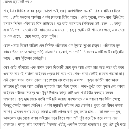
ডেনিম জ্যাকেট পর্ব ২
শাহরিয়ার সিদ্দিক কাব্য কুহুর চাচাতো ভাই হয়। মহাখালীতে সড়কটা ঢাকার বাইরের দিকে
যায়. . সেই সড়কের পাশটায় একটা চারতলা বিল্ডিং আছে। সেই পুরনো, লাল-সাদা বিল্ডিংটায়
বসবাস সিদ্দিক পরিবারের তিন ভাইয়ের। বড় ভাই আনোয়ার সিদ্দিকের দুই ছেলে. . . কাব্য
এবং স্নিগ্ধ। মেঝো ভাই, সাদাতের এক মেয়ে. . কুহু। ছোট ভাই শাদাফের আছে এক মেয়ে
ও এক ছেলে. . মেয়ে মহুয়া, ছেলে মুবিন।
ছেলে-মেয়ে নিয়েই বাড়িটা যেন সিদ্দিক পরিবারের এক টুকরো সুখের রাজ্য। পরিবারের মূল
রুজির উৎস বলতে আছে; গাড়ি আমদানির ব্যবসা, পাশাপাশি নিজেদের একটি ছোট রেস্টুরেন্টও
আছে. . নাম ‘কুঁড়েঘর রেস্টুরেন্ট।
সেই ছোট পরিবারের এক নাদান;চঞ্চল কিশোরী মেয়ে কুহু আজ থেকে চার বছর আগে হুট করে
একদিন তার-ই চাচাতো ভাইয়ের প্রেমে কি করে পরে গেল- তাহা কেউই জানতে পারলো না।
এই প্রেম য্যান-ত্যান প্রেম নয়; প্রেমে নাস্তানাবুদ অবস্থা। কুহুর প্রতিটা রাত কাব্য
ভাইয়ের চুরি করে আনা ডেনিম জ্যাকেট গায়ে দিয়ে ঘুমায়। নাক-মুখটা শুষে সুবাস নেয় কাব্য
ভাইয়ের শরীরের নিজস্ব ঘ্রাণটুকু! ইদানিং কাব্য ভাই এক পারফিউম ব্যবহার করেন
সম্ভবত। কুহু ছাদ থেকে যতটা শার্ট চুরি করেছে সবগুলোতে এক ধরনের পারফিউম স্মেল;
কিন্তু স্মেলটা দারুণ সৌখিন। একটা ম্যানলি ভাইবস দেয় স্মেলটা। কুহুর তো ভীষণ ভালো
লাগে। এতসব কথার মধ্যে আরো একটা গোপন কথা কুহু বলতে চায়. . . তা হলো— কুহু
আজকেও ছাদ থেকে কাব্য ভাইয়ের নতুন কিনে আনা শার্ট চুরি করে টুক করে বাসায় এনে
ফেলেছে। কাব্য ভাই গতকালই কিনেছে ওইটা; একদিন হয়তো পড়েছেন। কুহু ওটা চুরি করে