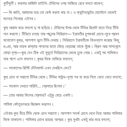
কুটিকুটি। করলার ভাজিটা ডাইনিং টেবিলের ওপর সাজিয়ে রেখে বলতে থাকেন;
— কি জানি, আমাদের ঘরে তো কেউ করলা খায় না। ও ক্যান্টনমেন্টের হোস্টেলে থেকেই
মনেহয় শিখেছে এইসব।
কুহু আরাম করে বসলো দু পা ছড়িয়ে। টেবিলের উপর থেকে টিভির রিমোট হাতে নিয়ে টিভি
অন করলো। টিভিতে চলছে তার পছন্দের সিরিয়াল— ইরাবতীর চুপকথা! চোখে-মুখে প্রবল
মনোযোগ কুহুর, আশপাশ ভুলে টিভি দেখছে। সিরিয়ালে ইরাবতীকে কিডন্যাপ করেছে কিছু
গুণ্ডা, আর নায়ক রাস্তায় পাগলের মতো দৌড়ে বেড়াচ্ছে তাকে খুঁজে। থ্রিল আর সাসপেন্সে
মোড়া দৃশ্য—কুহু যেন ঠিক ওই মুহূর্তে সিরিয়ালের ভেতর ঢুকে গেছে। একটু পর শামিমাও
তার পাশে এসে বসলেন। কুহুর দিকে তাকিয়ে বললেন;
— গতকালের রিপিট টেলিকাস্ট এখন দেখছিস কেন?
কুহু চোখ না সরালো টিভির থেকে। টিভির সাউন্ড-দৃশ্য সব হা করে গিলে খেতে খেতে বললো;
— গতকাল দেখতে পারিনি… প্রেসারে ছিলাম।’
— তোর আবার কিসের প্রেসার? এটুকু মেয়ে একটা।
শামিমা কৌতূহলভরে জিজ্ঞেস করলেন।
এইবার কুহু ধীরে টিভি থেকে চোখ সরালো। আশপাশ সতর্ক চোখে দেখে নিয়ে আবার শামিমার
দিকে তাকালো। শামিমার চোখে রয়েছে আগ্রহ। কুহু মুখটা একটু ভার করে বললো;