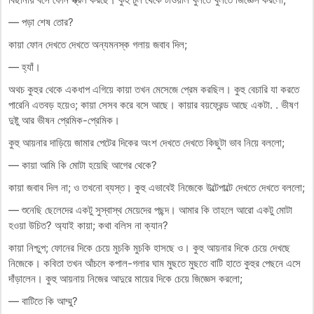
— পড়া শেষ তোর?
কায়া ফোন দেখতে দেখতে অন্যমনস্ক গলায় জবাব দিল;
— হ্যাঁ।
অথচ কুহুর থেকে একধাপ এগিয়ে কায়া তখন মেসেজে প্রেম করছিল। কুহু বেচারি যা করতে
পারেনি এতবড় হয়েও; কায়া সেসব করে বসে আছে। কায়ার বয়ফ্রেন্ড আছে একটা. . ভীষণ
দুষ্টু আর ভীষন প্রেমিক-প্রেমিক।
কুহু আয়নার দাড়িয়ে জামার পেটের দিকের অংশ দেখতে দেখতে কিছুটা ভাব নিয়ে বললো;
— কায়া আমি কি মোটা হয়েছি আগের থেকে?
কায়া জবাব দিল না; ও তখনো ব্যস্ত। কুহু এভাবেই নিজেকে উল্টেপাল্টে দেখতে দেখতে বললো;
— শুনেছি ছেলেদের একটু সুস্বাস্থ মেয়েদের পছন্দ। আমার কি তাহলে আরো একটু মোটা
হওয়া উচিত? অ্যাই কায়া; কথা বলিস না ক্যান?
কায়া নিশ্চুপ; ফোনের দিকে চেয়ে মুচকি মুচকি হাসছে ও। কুহু আয়নার দিকে চেয়ে দেখছে
নিজেকে। কবিতা তখন আঁচলে কপাল-গলার ঘাম মুছতে মুছতে বাটি হাতে কুহুর পেছনে এসে
দাঁড়ালেন। কুহু আয়নায় নিজের আদুরে মায়ের দিকে চেয়ে জিজ্ঞেস করলো;
— বাটিতে কি আম্মু?