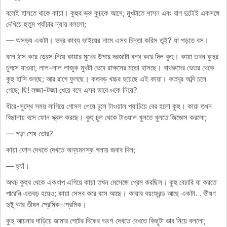
বলেই হাসতে থাকে কায়া। কুহুর ভ্রু কুচকে আসে; মুখটাতে শাসন এবং রাগ দুটোই একসঙ্গে
দেখিয়ে হুতুম প্যাঁচার ন্যায় বললো;
— অসভ্য একটা। ভদ্র কাব্য ভাইয়ের নামে এসব চিন্তা করিস তুই? যা পড়তে বস।
বলে ঠাস করে ড্রেস নিয়ে কায়ার মুখের উপরে দরজাটা বন্ধ করে দিল কুহু। কায়া তখন কুহুর
চুপসে যাওয়া; লাল-লাল লাজুক মুখটা ভেবে রাক্ষসের মতো হাসছে। বাথরুমের ভেতর থেকে
কুহু হাসি শুনছে; আর রাগে ফুলছে। কতবড় খচ্চর হয়েছে এই কায়া। কতদূর অব্দি চলে
গেছে; ছি! লজ্জা-টজ্জা খেয়ে বসে এসব ভাবে ওকে নিয়ে?
ধীরে-সুস্থে সময় লাগিয়ে গোসল শেষে চুলে টাওয়াল প্যাচিয়ে বের হলো কুহু। কায়া তখন
বিছানায় বসে ফোন স্ক্রল করছে। কুহু চুল থেকে টাওয়াল খুলতে খুলতে জিজ্ঞেস করলো;
— পড়া শেষ তোর?
কায়া ফোন দেখতে দেখতে অন্যমনস্ক গলায় জবাব দিল;
— হ্যাঁ।
অথচ কুহুর থেকে একধাপ এগিয়ে কায়া তখন মেসেজে প্রেম করছিল। কুহু বেচারি যা করতে
পারেনি এতবড় হয়েও; কায়া সেসব করে বসে আছে। কায়ার বয়ফ্রেন্ড আছে একটা. . ভীষণ
দুষ্টু আর ভীষন প্রেমিক-প্রেমিক।
কুহু আয়নার দাড়িয়ে জামার পেটের দিকের অংশ দেখতে দেখতে কিছুটা ভাব নিয়ে বললো;