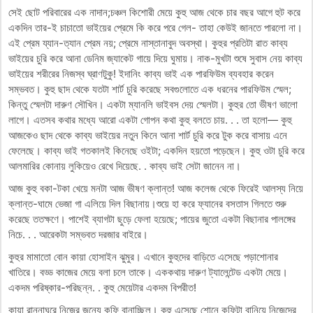
সেই ছোট পরিবারের এক নাদান;চঞ্চল কিশোরী মেয়ে কুহু আজ থেকে চার বছর আগে হুট করে
একদিন তার-ই চাচাতো ভাইয়ের প্রেমে কি করে পরে গেল- তাহা কেউই জানতে পারলো না।
এই প্রেম য্যান-ত্যান প্রেম নয়; প্রেমে নাস্তানাবুদ অবস্থা। কুহুর প্রতিটা রাত কাব্য
ভাইয়ের চুরি করে আনা ডেনিম জ্যাকেট গায়ে দিয়ে ঘুমায়। নাক-মুখটা শুষে সুবাস নেয় কাব্য
ভাইয়ের শরীরের নিজস্ব ঘ্রাণটুকু! ইদানিং কাব্য ভাই এক পারফিউম ব্যবহার করেন
সম্ভবত। কুহু ছাদ থেকে যতটা শার্ট চুরি করেছে সবগুলোতে এক ধরনের পারফিউম স্মেল;
কিন্তু স্মেলটা দারুণ সৌখিন। একটা ম্যানলি ভাইবস দেয় স্মেলটা। কুহুর তো ভীষণ ভালো
লাগে। এতসব কথার মধ্যে আরো একটা গোপন কথা কুহু বলতে চায়. . . তা হলো— কুহু
আজকেও ছাদ থেকে কাব্য ভাইয়ের নতুন কিনে আনা শার্ট চুরি করে টুক করে বাসায় এনে
ফেলেছে। কাব্য ভাই গতকালই কিনেছে ওইটা; একদিন হয়তো পড়েছেন। কুহু ওটা চুরি করে
আলমারির কোনায় লুকিয়েও রেখে দিয়েছে. . কাব্য ভাই সেটা জানেন না।
আজ কুহু বকা-টকা খেয়ে মনটা আজ ভীষণ ক্লান্ত! আজ কলেজ থেকে ফিরেই আলস্য নিয়ে
ক্লান্ত-ঘামে ভেজা গা এলিয়ে দিল বিছানায়।শুয়ে হা করে ফ্যানের বসতাস গিলতে শুরু
করেছে ততক্ষণে। পাশেই ব্যাগটা ছুড়ে ফেলা হয়েছে; পায়ের জুতো একটা বিছানার পালঙ্গের
নিচে. . . আরেকটা সম্ভবত দরজার বাইরে।
কুহুর মামাতো বোন কায়া হোসাইন ঝুমুর। এখানে কুহুদের বাড়িতে এসেছে পড়াশোনার
খাতিরে। বড্ড কাজের মেয়ে বলা চলে তাকে। এককথায় দারুণ ট্যালেন্টেড একটা মেয়ে।
একদম পরিষ্কার-পরিছন্ন. . কুহু মেয়েটার একদম বিপরীত!
কায়া রান্নাঘরে নিজের জন্যে কফি বানাচ্ছিল। কুহু এসেছে শোনে কফিটা বানিয়ে নিজেদের