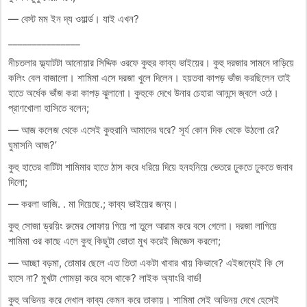
— বেস্ট মম ইন দ্য ওয়ার্ল্ড। যাই এখন?
_______________
নীচতলার ফ্ল্যাটটা আনোয়ার সিদ্দিক ওরফে কুহুর কাব্য ভাইয়ের। কুহু দরজার সামনে দাড়িয়ে
কলিং বেল বাজালো। শামিমা এসে দরজা খুলে দিলেন। হয়তবা কাপড় ভাঁজ করছিলেন তাই
হাতে অর্ধেক ভাঁজ করা কাপড় ঝুলানো। কুহুকে দেখে উনার চেহারা আনন্দে জ্বলে ওঠে।
প্রাণখোলা হাসিতে বলেন;
— আজ কলেজ থেকে এসেই কুহুরানি আমাদের ঘরে? সূর্য কোন দিক থেকে উঠলো রে?
ঘুমাসনি আজ?’
কুহু হাতের বাটিটা শামিমার হাতে ঠাস করে ধরিয়ে দিয়ে হনহনিয়ে ভেতরে ঢুকতে ঢুকতে জবাব
দিলো;
— করলা ভাজি. . মা দিয়েছে.; কাব্য ভাইয়ের জন্য।
কুহু সোজা ড্রয়িং রুমের সোফায় গিয়ে পা তুলে আরাম করে বসে গেলো। দরজা লাগিয়ে
শামিমা ওর কাছে এলে কুহু কিছুটা ভোতা মুখ করেই জিজ্ঞেস করলো;
— আচ্ছা বড়মা, তোমার ছেলে এত তিতা একটা খাবার খায় কিভাবে? এইজন্যেই কি সে
হাসে না? মুখটা গোমড়া করে বসে থাকে? লাইক অ্যাংরি বার্ড!
কুহু অভিনয় করে দেখাল কাব্য কেমন করে তাকায়। শামিমা সেই অভিনয় দেখে হেসেই