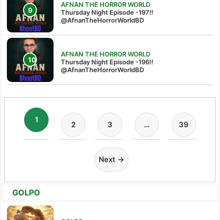
AFNAN THE HORROR WORLD
Thursday Night Episode -197!!‪
@AfnanTheHorrorWorldBD‬
AFNAN THE HORROR WORLD
Thursday Night Episode -196!!
@AfnanTheHorrorWorldBD
1
2
3
…
39
Next →
GOLPO