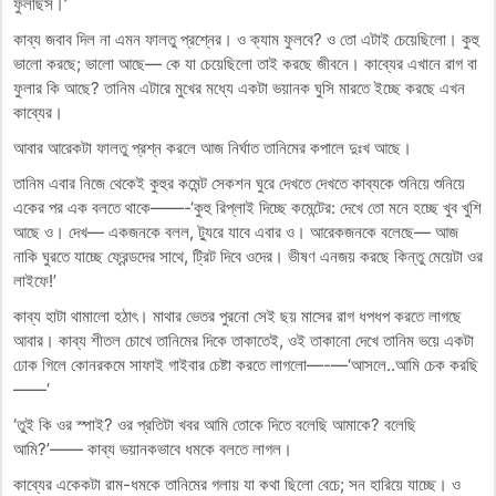
ফুলছিস।’
কাব্য জবাব দিল না এমন ফালতু প্রশ্নের। ও ক্যাম ফুলবে? ও তো এটাই চেয়েছিলো। কুহু
ভালো করছে; ভালো আছে— কে যা চেয়েছিলো তাই করছে জীবনে। কাব্যের এখানে রাগ বা
ফুলার কি আছে? তানিম এটারে মুখের মধ্যে একটা ভয়ানক ঘুসি মারতে ইচ্ছে করছে এখন
কাব্যের।
আবার আরেকটা ফালতু প্রশ্ন করলে আজ নির্ঘাত তানিমের কপালে দুঃখ আছে।
তানিম এবার নিজে থেকেই কুহুর কমেন্ট সেকশন ঘুরে দেখতে দেখতে কাব্যকে শুনিয়ে শুনিয়ে
একের পর এক বলতে থাকে——-‘কুহু রিপ্লাই দিচ্ছে কমেন্টের: দেখে তো মনে হচ্ছে খুব খুশি
আছে ও। দেখ— একজনকে বলল, ট্যুরে যাবে এবার ও। আরেকজনকে বলেছে— আজ
নাকি ঘুরতে যাচ্ছে ফ্রেন্ডদের সাথে, ট্রিট দিবে ওদের। ভীষণ এনজয় করছে কিন্তু মেয়েটা ওর
লাইফে!’
কাব্য হাটা থামালো হঠাৎ। মাথার ভেতর পুরনো সেই ছয় মাসের রাগ ধপধপ করতে লাগছে
আবার। কাব্য শীতল চোখে তানিমের দিকে তাকাতেই, ওই তাকানো দেখে তানিম ভয়ে একটা
ঢোক গিলে কোনরকমে সাফাই গাইবার চেষ্টা করতে লাগলো—-—‘আসলে..আমি চেক করছি
——‘
‘তুই কি ওর স্পাই? ওর প্রতিটা খবর আমি তোকে দিতে বলেছি আমাকে? বলেছি
আমি?’—— কাব্য ভয়ানকভাবে ধমকে বলতে লাগল।
কাব্যের একেকটা রাম-ধমকে তানিমের গলায় যা কথা ছিলো বেচে; সন হারিয়ে যাচ্ছে। ও