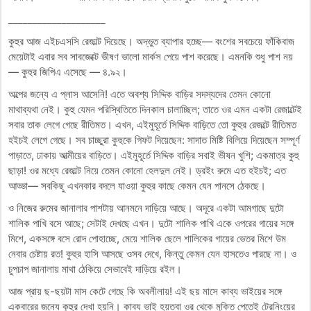
____________________
কুহুর আজ এইচএসসি রেজাল্ট দিয়েছে। অদ্ভুত ব্যাপার হচ্ছে— বংশের সবচেয়ে ফাঁকিবাজ
মেয়েটাই এবার সব সাবজেক্টে ভীষণ ভালো মার্কস পেয়ে পাশ করেছে। এমনকি শুধু পাশ নয়
— কুহুর জিপিএ এসেছে — ৪.৯২।
অল্পের জন্যে এ প্লাস আসেনি! এতে অবশ্য সিদ্দিক বাড়ির সদস্যদের তেমন কোনো
মাথাব্যথা নেই। কুহু যেমন পরিস্থিতিতে দিনকাল চালাচ্ছিল; তাতে ওর এমন একটা রেজাল্টেই
সবার তাক লেগে গেছে রীতিমত। এখন, এইমুহূর্তে সিদ্দিক বাড়িতে তো কুহুর রেজল্টে রীতিমত
হইচই লেগে গেছে। সব চাচ্ছুরা কুহুকে গিফট দিয়েছেন: সাদাত মিষ্টি বিলিয়ে দিয়েছেন সম্পূর্ণ
পাড়াতে, ঢাকায় আত্মীয়ের বাড়িতে। এইমুহূর্তে সিদ্দিক বাড়ির সবাই ভীষন খুশি; একমাত্র কুহু
ছাড়া! ওর মধ্যে রেজাল্ট নিয়ে তেমন কোনো হেলদুল নেই। ড্রইং রুমে এত হইচই; এত
আড্ডা— সবকিছু এখনকার বদলে যাওয়া কুহুর কাছে কেমন যেন পানসে ঠেকছে।
ও নিজের রুমের জানালার পাশটায় আনমনে দাড়িয়ে আছে। অদূরে একটা আমগাছে দুটো
শালিক পাখি বসে আছে; সেটাই দেখছে এখন। দুটো শালিক পাখি একে ওপরের গায়ের সঙ্গে
মিশে, একসঙ্গে বসে রোদ পোহাচ্ছে, মেয়ে শালিক ছেলে শালিকের গায়ের ভেতর মিশে উম
নেবার চেষ্টায় রত! কুহুর হাসি আসছে ওসব দেখে, কিন্তু কেমন যেন হাসতেও পারছে না। ও
চুপচাপ জানালায় মাথা ঠেকিয়ে সেভাবেই দাড়িয়ে রইল।
আজ প্রায় ছ-ছয়টা মাস কেটে গেছে কি অবলীলায়! এই ছয় মাসে কাব্য ভাইয়ের সঙ্গে
একবারের জন্যে কুহুর দেখা হয়নি। কাব্য ভাই হয়তবা ওর থেকে মুক্তি পেতেই ট্রেনিংয়ের