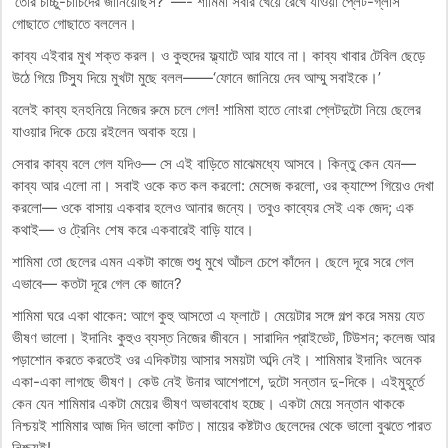
‘তোর চাচ্চু-চাচিদের জানিয়েছিস?’ —- শামিমা সবার খেয়ে রেখে যাওয়া প্লেট-গ্লাস
গোছাতে গোছাতে বললেন।
কাব্য এইবার মুখ শক্ত করল। ও কুহুদের ফ্ল্যাটে আর যাবে না। কাব্য খাবার টেবিল ছেড়ে
উঠে গিয়ে টিস‍্যু দিয়ে মুখটা মুছে বলল——‘ফোনে জানিয়ে দেব আম্মু সবাইকে।’
বলেই কাব্য হনহনিয়ে নিজের রুমে চলে গেল! শামিমা হাতে নোংরা প্লেটদুটো নিয়ে ছেলের
যাওয়ার দিকে চেয়ে রইলেন অবাক হয়ে।
সেবার কাব্য বলে গেল যদিও— সে এই বাড়িতে মাঝেমধ্যে আসবে। কিন্তু কেন যেন—
কাব্য আর এলো না। সবাই ওকে কত কল করলো: মেসেজ করলো, ওর ক্যাম্পে গিয়েও দেখা
করলো— ওকে বাসায় একবার হলেও আনার জন্যে। তবুও কাব্যের সেই এক জেদ; এক
কথাই— ও ট্রেনিং শেষ করে একবারেই বাড়ি যাবে।
শামিমা তো ছেলের এমন একটা কাজে শুধু মুখে আঁচল চেপে কাঁদেন। ছেলে দূরে সরে গেল
এভাবে— কতটা দূরে গেল কে জানে?
শামিমা ঘরে একা থাকেন: আগে কুহু আসতো এ ফ্লাটে। মেয়েটার সঙ্গে গল্প করে সময় যেত
ভীষণ ভালো। ইদানিং কুহুও ব্যস্ত নিজের জীবনে। সারাদিন প্রাইভেট, টিউশন; কলেজ আর
পড়াশোন করতে করতেই ওর এদিকটায় আসার সময়টা অব্দি নেই। শামিমার ইদানিং অনেক
একা-একা লাগছে ভীষণ। কেউ নেই উনার আশেপাশে, দুটো সন্তান দু-দিকে। এইমুহূর্তে
কেন যেন শামিমার একটা মেয়ের ভীষণ অভাববোধ হচ্ছে। একটা মেয়ে সন্তান থাককে
নিশ্চয়ই শামিমার আজ দিন ভালো কাটত। মায়ের কষ্টটাও ছেলেদের থেকে ভালো বুঝতে পারত
নিশ্চয়ই!