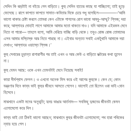
সেদিন কি ঝড়টাই না বইয়ে গেল বাড়িতে। কুহু সেদিন হাতের কাছে যা পাচ্ছিলো; তাই ছুড়ে
ফেলেছে। রাগে কাপতে কাপতে সাদাত-কবিতার দিকে চেয়ে শুধু বলেছিল————-‘আমি
ভালো থাকার চেষ্টা করলে তোমরা কেন এটাকে পাগলের রোগ ভাবো আব্বু-আম্মু? প্লিজ; দয়া
করে; আল্লাহর দোহাই লাগে আমাকে আমার মতো থাকতে দাও। যদি আমাকে এইরকম মেনে
নিতে না পারো— তাহলে বলো, আমি বেরিয়ে যাচ্ছি বাড়ি থেকে। তবুও রোজ রোজ তোমাদের
এসব আমার মস্তিস্ক আর নিতে পারছে না। এইবার অন্তত সবাই একটুখানি আমাকে দয়া
দেখাও; আল্লাহর ওয়াস্তে প্লিজ।’
কুহু সেবারের চুড়ান্ত রাগারাগীর পর তাই এখন ও আর কেউ এ বাড়িতে ডক্টরের কথা তুলেন
না।
কুহু যেমন আছে: ওকে এখন তেমনটাই মেনে নিয়েছে সবাই!
কায়া দীর্ঘশ্বাস ফেলল। ও এখনো অনেক মিস করে ওই আগের কুহুকে। কেন যে; কোন
যন্ত্রণার দিনে কাব্য ভাই কুহুর জীবনে আসতে গেলেন। ভালোই তো ছিলেন ওরা ভাই-বোন
হিসেবে।
মাঝখানে একটা মনের অনুভূতি; হৃদয় ভাঙার আর্তনাদ— সবকিছু দুজনের জীবনটা কেমন
এলোমেলো করে দিল।
কাব্য ভাই তো ঠিকই ভালো আছেন; মাঝখানে কুহুর জীবনটা এলোমেলো; পথ হারা পথিকের
ন্যায় হয়ে গেল।