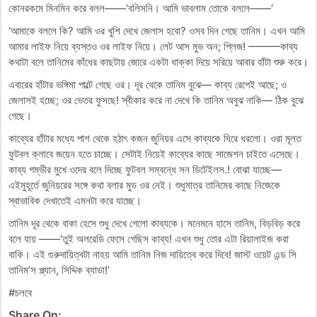
কোনরকমে মিনমিন করে বলল——‘বলিসনি। আমি ভাবলাম তোকে বললে——‘
‘আমাকে বললে কি? আমি ওর খুশি দেখে জেলাস হবো? ওসব দিন গেছে তানিম। এখন আমি
আমার লাইফ নিয়ে ব্যস্তও ওর লাইফ নিয়ে। লেট আস মুভ অন; প্লিজ! ———কাব্য
কথাটা বলে তানিমের কাঁধের কাছটায় জোরে একটা ধাক্কা দিয়ে সরিয়ে আবার হাঁটা শুরু করে।
এবারের হাঁটার ভঙ্গিমা পাল্টে গেছে ওর। দূর থেকে তানিম বুঝে— কাব্য রেগেই আছে; ও
জেলাসই হচ্ছে; ওর ভেতর ফুসছে! স্বীকার করে না দেখে কি তানিম অবুঝ নাকি— ঠিক বুঝে
গেছে।
কাব্যের হাঁটার মধ্যে পাশ থেকে হঠাৎ কজন জুনিয়র এসে কাব্যকে ঘিরে ধরলো। ওরা মূলত
ফুটবল ক্লাবে জয়েন হতে চাচ্ছে। সেটাই নিয়েই কাব্যের কাছে সাজেশন চাইতে এসেছে।
কাব্য গম্ভীর মুখে ওদের বলে দিচ্ছে ফুটবল সম্বন্ধে সন ডিটেইলস.! বোঝা যাচ্ছে—
এইমুহূর্তে জুনিয়রের সঙ্গে কথা বলার মুড ওর নেই। শুধুমাত্র তানিমের কাছে নিজেকে
স্বাভাবিক দেখাতেই এমনটা করে যাচ্ছে।
তানিম দূর থেকে বাকা হেসে শুধু দেখে গেলো কাব্যকে। মনেমনে হাসে তানিম, বিড়বিড় করে
বলে যায় ——‘তুই অলরেডি ফেসে গেছিস কাব্য! এখন শুধু তোর এটা রিয়ালাইজ করা
বাকি। এই গুরুদায়িত্বটা নাহয় আমি তানিম নিজ দায়িত্বে করে দিবে! জাস্ট ওয়েট এন্ড সি
তানিম’স প্ল্যান, সিদ্দিক ব্যাডা!’
#চলবে
Share On: