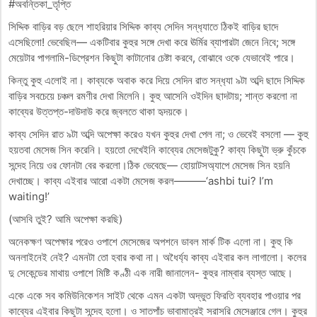
#অবন্তিকা_তৃপ্তি
সিদ্দিক বাড়ির বড় ছেলে শাহরিয়ার সিদ্দিক কাব্য সেদিন সন্ধ‍্যাতে ঠিকই বাড়ির ছাদে
এসেছিলো! ভেবেছিল— একটিবার কুহুর সঙ্গে দেখা করে ঊর্মির ব্যাপারটা জেনে নিবে; সঙ্গে
মেয়েটার পাগলামি-ডিপ্রেশন কিছুটা কাটানোর চেষ্টা করবে, বোঝাবে ওকে যেভাবেই পারে।
কিন্তু কুহু এলোই না। কাব্যকে অবাক করে দিয়ে সেদিন রাত সন্ধ‍্যা ৯টা অব্দি ছাদে সিদ্দিক
বাড়ির সবচেয়ে চঞ্চল রমণীর দেখা মিলেনি। কুহু আসেনি ওইদিন ছাদটায়; শান্ত করলো না
কাব্যের উত্তপ্ত-দাউদাউ করে জ্বলতে থাকা হৃদয়কে।
কাব্য সেদিন রাত ৯টা অব্দি অপেক্ষা করেও যখন কুহুর দেখা পেল না; ও ভেবেই বসলো — কুহু
হয়তবা মেসেজ সিন করেনি। হয়তো দেখেইনি কাব্যের মেসেজটুকু? কাব্য কিছুটা ভ্রু কুঁচকে
সন্দেহ নিয়ে ওর ফোনটা বের করলো।ঠিক ভেবেছে— হোয়াটসঅ্যাপে মেসেজ সিন হয়নি
দেখাচ্ছে। কাব্য এইবার আরো একটা মেসেজ করল———‘ashbi tui? I’m
waiting!’
(আসবি তুই? আমি অপেক্ষা করছি)
অনেকক্ষণ অপেক্ষার পরেও ওপাশে মেসেজের অপশনে ডাবল মার্ক টিক এলো না। কুহু কি
অনলাইনেই নেই? এমনটা তো হবার কথা না। অধৈর্য‍্য কাব্য এইবার কল লাগালো। কলের
দু সেকেন্ডের মাথায় ওপাশে মিষ্টি কণ্ঠী এক নারী জানালেন- কুহুর নাম্বার ব্যস্ত আছে।
একে একে সব কমিউনিকেশন সাইট থেকে এমন একটা অদ্ভুত ফিরতি ব্যবহার পাওয়ার পর
কাব্যের এইবার কিছুটা সন্দেহ হলো। ও সাতপাঁচ ভাবামাত্রই সরাসরি মেসেঞ্জারে গেল। কুহুর