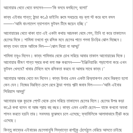
আনোয়ার খেতে খেতে বললেন——‘কি বলবে বলছিলে; বলো!’
কাব্য এইবার শান্ত; ঠান্ডা কণ্ঠে ডাইনিং রুমে সবচেয়ে বড় ব্লা স্ট করে বলে বসল
——-‘আমি বাংলাদেশ ন্যাশনাল ফুটবল টিমে জয়েন হচ্ছি।’
আনোয়ারের খেতে থাকা হাত এই একটা কথায় আচমকা থেমে গেল, তিনি হা করে তাকালেন
ছেলের দিকে। শামিমা তখনো খুব রসিক মনে ছেলের পাতে গলদা চিংড়ির ঝোল দিচ্ছেন।
কাব্য তখন তাকে আটকে দিল—-‘ঝোল দিয়ো না আম্মু!’
শামিমা তবুও দিলেন। কাব্য শামিমার থেকে চোখ সরিয়ে আবার তাকাল আনোয়ারের দিকে।
আনোয়ার ভীষণ শান্ত স্বরে কথা বলা শুরু করলেন——‘ইঞ্জিনিয়ারিং পড়াশোনা করে এখন
ফুটবল খেলবে? খাবার টেবিলে বসে রসিকতা করবে না আমার সাথে কাব্য।’
আনোয়ার আবার খেতে মন দিলেন। কাব্য উনার এমন একটা রিঅ্যাকশন দেখে বিরক্ত হলো
কেন যেন। নিজের বিরক্তি চেপে রেখে ঠান্ডা গলায় পাল্টা জবাব দিল——-‘আমি এইবার
সিরিয়াস আব্বু!’
আনোয়ার ভ্রু কুচকে প্লেট থেকে চোখ সরিয়ে তাকালেন ছেলের দিলে। ছেলের উপর কড়া
কণ্ঠে কথা বলেন না আজ প্রায় বহু বছর। কাব্য এমন একটা ছেলে— যাকে কখনো অযথা
শাসন করতে হয়নি তার। সবসময় বুঝেশুনে চলে এসেছে; ফ্যামিলিকে আলাদাভাবে ট্রিট করে
এসেছে।
কিন্তু কাব্যের এইবারের ছেলেমানুষি সিদ্ধান্তে রাগটুকু ঠেলেঠুলে বেরিয়ে আসতে চাইছে