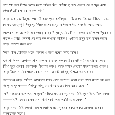
বলে ঠাস করে নিজের রুমের দরজা আটকে দিল! শামিমা হা করে ছেলের ওই রাগটুকু দেখে
গেলেন! এটার আবার কি হয়ে গেল?
কাব্য ঘরে ঢুকে কিছুক্ষণ পায়চারী করল পুরো রুমটাজুড়ে। কি করবে; কি করা উচিত— যেন
কোনও গুরুত্বপূর্ণ সিদ্ধান্ত নিচ্ছে রুমের মধ্যে অস্থির ভঙ্গিতে পায়চারী করতে করতে।
তারপর যা হওয়ার তাই হয়ে গেল। কাব্য সিদ্ধান্ত নিয়ে নিলো! রুমের একটাপাশে স্থির হয়ে
দাঁড়াল এইবার, ফোনটা বের করে কল লাগলো কাউকে। ওপাশের মানুষ কল রিসিভ করলে
কাব্য গমগমে স্বরে বলল——
‘আমি রাজি তোমাদের শর্তে! আজকে থেকেই জয়েন করছি আমি।’
ওপাশে কি বলা হলো— শোনা গেল না। কাব্য কল কেটে ফোনটা এইবার আছাড় দেবার
মিটও ছুড়ে ফেলল একপ্রকার বিছানার উপর। রাগের মাথার ভেতরটা ধপধপ করছে স্রেফ।
কাব্য টাওয়াল নিয়ে শাওয়ারে চলে গেল। মাথাটা এইমুহূর্তে ঠান্ডা করতে হবে।
রাতে যখন কাব্য-শামিমা-আনোয়ার খাবার খেতে বসলেন; কাব্য তখন ওদের সামনে হুট করে
প্রস্তাব তুলল——-‘আব্বু-আম্মু! তোমাদের আমার কিছু বলার আছে।’
শামিমা ছেলের পাতে তখন আহ্লাদি ভঙ্গিতে সবচেয়ে বড় গলদা চিংড়ি তুলে দিতে দিতে বললেন
——-‘এটা একবার খেয়ে দেখ; মাখোমাখো করে করেছি তোর জন্যে।’
কাব্য গলদা চিংড়ি প্লেটে রেখে অযথাই খাবার নড়াছড়া করতে করতে তাকালো একবার
আনোয়ারের দিকে।