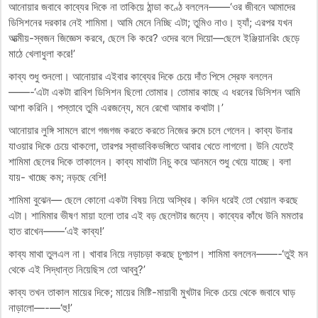
আনোয়ার জবাবে কাব্যের দিকে না তাকিয়ে ঠান্ডা কণ্ঠে বললেন——‘ওর জীবনে আমাদের
ডিসিশনের দরকার নেই শামিমা। আমি মেনে নিচ্ছি এটা; তুমিও নাও। হ্যাঁ; এরপর যখন
আত্মীয়-স্বজন জিজ্ঞেস করবে, ছেলে কি করে? ওদের বলে দিয়ো—ছেলে ইঞ্জিয়ানরিং ছেড়ে
মাঠে খেলাধুলা করে!’
কাব্য শুধু শুনলো। আনোয়ার এইবার কাব্যের দিকে চেয়ে দাঁত পিসে স্রেফ বললেন
——-‘এটা একটা রাবিশ ডিসিশন ছিলো তোমার। তোমার কাছে এ ধরনের ডিসিশন আমি
আশা করিনি। পস্তাবে তুমি এরজন্যে, মনে রেখো আমার কথাটা।’
আনোয়ার লুঙ্গি সামলে রাগে গজগজ করতে করতে নিজের রুমে চলে গেলেন। কাব্য উনার
যাওয়ার দিকে চেয়ে থাকলো, তারপর স্বাভাবিকভঙ্গিতে আবার খেতে লাগলো। উনি যেতেই
শামিমা ছেলের দিকে তাকালেন। কাব্য মাথাটা নিচু করে আনমনে শুধু খেয়ে যাচ্ছে। বলা
যায়- খাচ্ছে কম; নড়ছে বেশি!
শামিমা বুঝেন— ছেলে কোনো একটা বিষয় নিয়ে অস্থির। কদিন ধরেই তো খেয়াল করছে
এটা। শামিমার ভীষণ মায়া হলো তার এই বড় ছেলেটার জন্যে। কাব্যের কাঁধে উনি মমতার
হাত রাখেন——‘এই কাব্য!’
কাব্য মাথা তুলএল না। খাবার নিয়ে নড়াচড়া করছে চুপচাপ। শামিমা বললেন——-‘তুই মন
থেকে এই সিদ্ধান্ত নিয়েছিস তো আব্বু?’
কাব্য তখন তাকাল মায়ের দিকে; মায়ের মিষ্টি-মায়াবী মুখটার দিকে চেয়ে থেকে জবাবে ঘাড়
নাড়ালো—-—‘হু!’