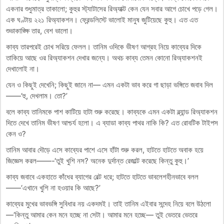
একনার শুধুমাত্র তাকালো; কুহুর স্ট্যাটাসের রিঅ্যাক্ট কেন যেন সবার আগে চোখে পড়ে গেল।
এক ঘণ্টায় ২২১ রিঅ্যাকশন। ফ্রেন্ডলিস্টে ভালোই মানুষ জুটিয়েছে কুহু। এত এত
শুভাকাঙ্ক্ষি তার, বেশ ভালো।
কাব্য তারপরেই চোখ সরিয়ে ফেলল। তানিম ওদিকে ভীষণ আগ্রহ নিয়ে কাব্যের দিকে
তাকিয়ে আছে ওর রিঅ্যাকশন দেখার জন্যে। অথচ কাব্য তেমন কোনো রিঅ্যাকশনই
দেখালোই না।
যেন ও কিছুই দেখেনি; কিছুই জানে না— এমন একটা ভাব করে গা ছাড়া ভঙ্গিতে জবাব দিল
——‘হু, দেখলাম। তো?’
বলে কাব্য তানিমকে পাশ কাটিয়ে হাটা শুরু করেছে। কাব্যকে এমন একটা ব্ল্যান্ড রিঅ্যাকশন
দিতে দেখে তানিম ভীষণ আশ্চর্য হলো। এ ব্যাডা কাব্য পাথর নাকি কি? এত রোবটিক টাইপস
কেন ও?
তানিম আবার দৌড়ে এসে কাব্যের পাশে এসে হাঁটা শুরু করল, হাটতে হাটতে অবাক হয়ে
জিজ্ঞেস করল——-‘তুই খুশি নস? অনেক দুর্দান্ত রেজাল্ট করেছে কিন্তু কুহু।’
কাব্য জবাবে একহাতে কাঁধের ব্যাগের বেল্ট ধরে; হাটতে হাটতে ভাবলেশহীনভাবে বলল
——‘এখানে খুশি না হওয়ার কি আছে?’
কাব্যের মুখের ভাবভঙ্গি সুবিধার নয় একদমই। তাই তানিম এইবার সন্দেহ নিয়ে বলে উঠলো
—‘কিন্তু আমার কেন মনে হচ্ছে না সেটা। আমার মনে হচ্ছে— তুই ভেতরে ভেতরে