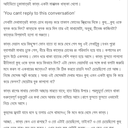
আইডিতে ঢুকামাত্রই কাব্য একটা মারাত্মক ধাক্কা খেলো।
‘You cant reply to this conversation’
লেখাটা দেখামাত্রই কাব্য চোখ বড়বড় করে তাকাল ফোনের স্ক্রিনের দিকে। কুহু…কুহু ওকে
ব্লক করে দিল? কাব্যকে ব্লক করে দিল তার ওই মাথামোটা, অবুঝ, টিনেজ কাজিনটা?
কাব্যের বিশ্বাসই হলো না শুরুতে।
কাব্য দেয়াল ধরে কিছুক্ষণ ফোন হাতে হা করে দেখে গেল শুধু ওই লেখাটুকু।যখন পুরো
ব্যাপারটা মাথায় ঢুকে গেল, ধীরে ধীরে কাব্যের চোখের রং পরিবর্তন হয়ে যায়। কপালের রগ
ফুলে উঠে একসময়। ফোন ধরে থাকা হাতের পেশি শক্ত হয়ে আসে। কাব্য ফুসতে লাগলো
রীতিমত! কুহু ওকে ব্লক করে কিভাবে দিল? এটা কেমন বেয়াদবি! ওর সঙ্গে কথা বলাটা জরুরি
মনে করল না একবারের জন্যেও? কাব্য কি ঠিক করতে চায়নি সব? চেয়েছিলো তো আজ।
নিজে মেসেজ অব্দি করেছে। অথচ ওই মেসেজটা দেখার পরেও কুহু এমন একটা কান্ড কি করে
করে ফেলল? মেয়েটার বুক কাপলো না?
কাব্য রাগের মাথায় ফোনটা আছাড় মারতে যাবে; হাত উঠায় উপরে। পরমুহূর্তে ফোনে থাকা
গুরুত্বপূর্ণ ডকুমেন্ট এর কথা ভেবে আবার হাত নামিয়ে আনে।রাগে ফুসতে ফুসতে ওভাবেই
নিচে নেমে আসে।
কুহুদের ফ্ল্যাট যাবে বলে দু তলায় এসে থামলেও; কি মনে করে থেমে গেল কাব্য।
আচ্ছা. . কাব্য কেন এত রাগছে? ও তো এটাই চেয়েছিলো, তাইনা? ও তো চেয়েছিলো কুহু
ওকে ভুলে যাক; মুভ অন করুন। এখন যখন কুহু সেটাই করছে— ওর কেন এত রাগ