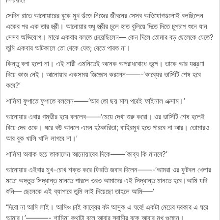
সেদিন রাতে আনোয়ারের বুকে মুখ গুঁজে নিজের জীবনের সেসব অভিযোগগুলোই বলছিলেন
একের পর এক তার স্ত্রী। আনোয়ার শুধু স্ত্রীর চুলে হাত বুলিয়ে দিতে দিতে চুপচাপ শুনে যান
সেসব অভিযোগ। মাঝে একবার বলতে চেয়েছিলেন— কেন দিলে তোমার বড় ছেলেকে যেতে?
তুমি একবার আটকালে তো থেকে যেত; যেতে পারত না।
কিন্তু বলা হলো না। এই নারী এমনিতেই অনেক অপরাধবোধে ভুগে। তাকে আর যন্ত্রণা
দিয়ে কাজ নেই। আনোয়ার একসময় জিজ্ঞেস করলেন——-‘কাব্যের ভার্সিটি শেষ হবে
কবে?’
শামিমা ফুপাতে ফুপাতে বললেন——‘আর তো ছয় মাস পরেই ফাইনাল এক্সাম।’
আনোয়ার এবার গম্ভীর হয়ে বললেব——‘মেয়ে দেখা শুরু করো। ওর ভার্সিটি শেষ হলেই
বিয়ে দেব ওকে। ঘরে বউ আনলে এমন হঠকারিতা; বাহিরমুখ হতে পারবে না আর। তোমারও
আর বুক খালি খালি লাগবে না।’
শামিমা অবাক হয়ে তাকালেন আনোয়ারের দিকে——‘কাব্য কি মানবে?’
আনোয়ার এইবার মুখ-চোখ শক্ত করে ফিরতি জবাব দিলেন——-‘আমরা ওর ফুটবল খেলার
মতো অদ্ভুত সিদ্ধান্ত মানতে পারলে ওরও আমাদের এই সিদ্ধান্ত মানতে হবে।আমি যদি
শুনি— ছেলেকে এই ব্যাপারে তুমি লাই দিয়েছো তাহলে আমি—-‘
‘দিবো না আমি লাই। আমিও চাই কাব্যের বউ আসুক এ ঘরে! একটা মেয়ের দরকার এ ঘরে
আমার।’———- শামিমা কথাটা বলে আবার স্বামীর বুকে আবার মুখ গুজেন।