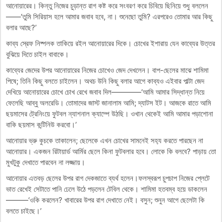
আনোয়ারের। কিন্তু নিজের চুড়ান্ত রাগ কষ্ট করে সংবরণ করে চিবিয়ে ছিনিয়ে শুধু বললেন
——‘তুমি সিরিয়াস হলে আমার জবাব হবে, না। শুনেছো তুমি? এরপরেও তোমার আর কিছু
বলার আছে?’
কাব্য স্রেফ নিষ্পলক তাকিয়ে রইল আনোয়ারের দিকে। চোখের ইশারায় যেন কাব্যের উত্তর
বুঝিয়ে দিতে চাইল বাবাকে।
কাব্যের জেদের উপর আনোয়ারের নিজের চোখেও জেদ দেখলেন। বাপ-ছেলের মাঝে শামিমা
পিষে; তিনি কিছু বলতে চাইলেন। অথচ উনি কিছু বলার আগে কাব্যও এইবার পাল্টা জেদ
দেখিয়ে আনোয়ারের চোখে চোখ রেখে জবাব দিল————‘আমি আমার সিদ্ধান্ত নিয়ে
ফেলেছি আব্বু অলরেডি। তোমাদের জাস্ট জানালাম আমি; দ্যাটস ইট। আজকে রাতে আমি
ছয়মাসের ট্রেনিংয়ে ফুটবল ন্যাশনাল ক্যাম্পে উঠছি। ওখান থেকেই আমি আমার পড়াশোনা
বাকি ছয়মাস কন্টিনিউ করবো।’
আনোয়ার ভ্রু কুচকে তাকালেন; ছেলেকে এখন চোখের সামনেই সহ‍্য করতে পারছেন না
আনোয়ার। একজন রিটায়ার্ড আর্মির ছেলে কিনা ফুটবলার হবে। লোকে কি বলবে? পাড়ায় তো
মুখটুকু দেখাতে পারবেন না লজ্জায়।
আনোয়ার এতবড় ছেলের উপর রাগ দেকজাতে ব্যর্থ হলেন।ফলস্বরূপ চুপচাপ নিজের প্লেটে
ভাত রেখেই সেটাতে পানি ঢেলে উঠে পড়লেন টেবিল থেকে। শামিমা হতবম্ব হয়ে ডাকলেন
———‘ওকি করলেন? খাবারের উপর রাগ দেখাতে নেই। বসুন; শুনুন আগে ছেলেটা কি
বলতে চাইছে।’