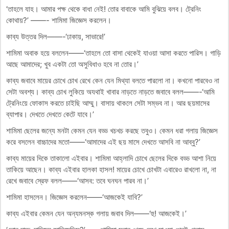
‘তাহলে যাহ। আমার পক্ষ থেকে বাধা নেই! তোর বাবাকে আমি বুঝিয়ে বলব। ট্রেনিং
কোথায়?’ ——- শামিমা জিজ্ঞেস করলেন।
কাব্য উত্তর দিল——-‘ঢাকায়, সাভারে!’
শামিমা অবাক হয়ে বললেন——‘তাহলে তো বাসা থেকেই যাওয়া আসা করতে পারিস। গাড়ি
আছে আমাদের; খুব একটা তো অসুবিধাও হবে না তোর।’
কাব্য জবাবে মায়ের চোখে চোখ রেখে কেন যেন মিথ্যা বলতে পারলো না। কখনো পারবেও না
সেটা অবশ্য। কাব্য চোখ লুকিয়ে অযথাই খাবার নাড়তে নাড়তে জবাবে বলল——-‘আমি
ট্রেনিংয়ে ফোকাস করতে চাইছি আম্মু। বাসায় থাকলে সেটা সম্ভব না। আর ছয়মাসের
ব্যাপার। দেখতে দেখতে কেটে যাবে।’
শামিমা ছেলের জন্যে মনটা কেমন যেন বড্ড খচখচ করছে তবুও। কেমন ধরা গলায় জিজ্ঞেস
করে বসলেন বাচ্চাদের মতো——‘আমাদের এই ছয় মাসে দেখতে আসবি না আব্বু?’
কাব্য মায়ের দিকে তাকালো এইবার। শামিমা আহ্লাদি চোখে ছেলের দিকে বড্ড আশা নিয়ে
তাকিয়ে আছেন। কাব্য এইবার হালকা হাসল! মায়ের চোখে চোখটা এবারেও রাখলো না, না
রেখে জবাবে স্রেফ বলল——‘আসব: তবে ঘনঘন পারব না।’
শামিমা হাসলেন। জিজ্ঞেস করলেন——‘আজকেই যাবি?’
কাব্য এইবার কেমন যেন অন্যমনস্ক গলায় জবাব দিল——‘হু! আজকেই।’