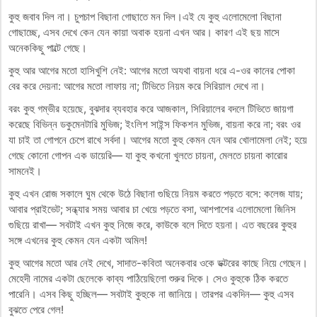
কুহু জবাব দিল না। চুপচাপ বিছানা গোছাতে মন দিল।এই যে কুহু এলোমেলো বিছানা
গোছাচ্ছে, এসব দেখে কেন যেন কায়া অবাক হয়না এখন আর। কারণ এই ছয় মাসে
অনেককিছু পাল্টে গেছে।
কুহু আর আগের মতো হাসিখুশি নেই: আগের মতো অযথা বায়না ধরে এ-ওর কানের পোকা
বের করে দেয়না: আগের মতো লাফায় না; টিভিতে নিয়ম করে সিরিয়াল দেখে না।
বরং কুহু গম্ভীর হয়েছে, বুঝদার ব্যবহার করে আজকাল, সিরিয়ালের বদলে টিভিতে জায়গা
করেছে বিভিন্ন ডকুমেনটারি মুভিজ; ইংলিশ সাইন্স ফিকশন মুভিজ, বায়না করে না; বরং ওর
যা চাই তা গোপনে চেপে রাখে সর্বদা। আগের মতো কুহু কেমন যেন আর খোলামেলা নেই; হয়ে
গেছে কোনো গোপন এক ডায়েরি— যা কুহু কখনো খুলতে চায়না, মেলতে চায়না কারোর
সামনেই।
কুহু এখন রোজ সকালে ঘুম থেকে উঠে বিছানা গুছিয়ে নিয়ম করতে পড়তে বসে: কলেজ যায়;
আবার প্রাইভেট; সন্ধ্যার সময় আবার চা খেয়ে পড়তে বসা, আশপাশের এলোমেলো জিনিস
গুছিয়ে রাখা— সবটাই এখন কুহু নিজে করে, কাউকে বলে দিতে হয়না। এত বছরের কুহুর
সঙ্গে এখনের কুহু কেমন যেন একটা অমিল!
কুহু আগের মতো আর নেই দেখে, সাদাত-কবিতা অনেকবার ওকে ডক্টরের কাছে নিয়ে গেছেন।
মেহেদী নামের একটা ছেলেকে কাব্য পাঠিয়েছিলো শুরুর দিকে। সেও কুহুকে ঠিক করতে
পারেনি। এসব কিছু হচ্ছিল— সবটাই কুহুকে না জানিয়ে। তারপর একদিন— কুহু এসব
বুঝতে পেরে গেল!