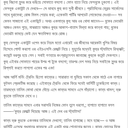
কুহু বিছানা সুন্দর করে গুছিয়ে সোফাতে বসলো। ফোন হাতে নিয়ে ফেসবুকে ঢুকলো। এই
ফেসবুক একাউন্ট যে দেখবে— সে ভাববে কুহু কত সুখী জীবনে। প্রতিদিনের ফ্রেন্ড সার্কেলের
সাথে ঘুরাফেরা; রোজ মিমস শেয়ার করা; একেকটা পার্টির আপডেট লোকেদের দেওয়া—- সব
কেমন সাজানো এই একাউন্টে। অথচ একমাত্র কুহু আর ওর খোদা জানেন— বুকের ভেতরটা
আজও কেমন পুড়ে, মাঝরাতে আজও কুহুর আকাশ-বাতাস মিথ্যা করে কান্না পায়; বুকের
ভেতরটা কামড়ে কেউ যেন ক্ষতবিক্ষত করে রোজ।
কুহু ফেসবুক একাউন্ট ওপেন করে নিয়ম মতো এবারেই ওর জীবনের আরেকটা খুশির বিষয়
হিসেবে পোস্ট করলো ওর এইচএসসি রেজাল্ট নিয়ে। মুহূর্তের মধ্যেই কুহুর স্ট্যাটাসে রিঅ্যাক্ট;
কমেন্টে ভরপুর হয়ে গেল। সবাই গণহারে কংগ্রাচুলেশন জানাচ্ছে কুহুকে কমেন্ট সেকশনে।
কুহু এইবার সোফাতে পায়ের উপর পা টুকে বসলো; তারপর বেশ সময় নিয়ে সবাইকে সুন্দর করে
রিপ্লাই করতে লাগলো একের পর এক!
আজ আর্লি মর্নিং ট্রেনিং ছিলো কাব্যের। সারারাত না ঘুমিয়ে সকাল থেকে মাঠে এক নাগারে
ফুটবল প্রেকটিজ করেছে। এইমাত্র ট্রেনিং থেকে ফিরে সবেই ভার্সিটি ঢুকেছিলো কাব্য।
তারমধ্যে তানিম কোথা থেকে দৌড়ে এসে কাব্যর সামনে এসে দাঁড়ালো। কাব্য থামল; ভ্রু
কুচকে তানিমকে দেখে ও।
তানিম কাব্যের সামনে এবার সরাসরি নিজের ফোন তুলে ধরলো,; হাপাতে হাপাতে বলল
——-‘কুহুর রেজাল্ট দিয়েছে আজ। এই দেখ ওর স্ট্যাটাস!’
কাব্য ভ্রু কুচকে একনজর তানিমকে দেখলো; তানিম হাপাচ্ছে। মনে হচ্ছে— ও আজ
ভার্সিটি এসেছে শুধুমাত্র কাব্যকে এই একটা খবর শোনানোর জন্যে। কাব্য ফোনের দিকে