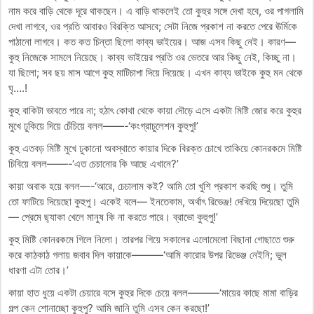
নাম করে বাড়ি থেকে দূরে থাকছেন। এ বাড়ি থাকলেই তো কুহুর সঙ্গে দেখা হবে, ওর পাগলামি
দেখা লাগবে, ওর প্রতি আবারও বিরক্তি আসবে; সেটা নিজে প্রকাশ না করতে পেরে ঊর্মিকে
পাঠানো লাগবে। কত কত চিন্তা ছিলো কাব্য ভাইয়ের। আজ এসব কিছু নেই। কারণ—
কুহু নিজেকে সামলে নিয়েছে। কাব্য ভাইয়ের প্রতি ওর ভেতরে আর কিছু নেই, কিচ্ছু না।
যা ছিলো; সব ছয় মাস আগে কুহু মাটিচাপা দিয়ে দিয়েছে। এখন কাব্য ভাইকে কুহু মন থেকে
ঘৃ….!
কুহু বাকিটা ভাবতে পারে না; হঠাৎ কোথা থেকে কায়া দৌড়ে এসে একটা মিষ্টি জোর করে কুহুর
মুখে ঢুকিয়ে দিয়ে চেঁচিয়ে বলল——-‘কংগ্রাচুলেশন কুহুপু!’
কুহু এতবড় মিষ্টি মুখে ঢুকানো অবস্থাতে কায়ার দিকে বিরক্ত চোখে তাকিয়ে কোনরকমে মিষ্টি
চিবিয়ে বলল——-‘এত চেচানোর কি আছে এখানে?’
কায়া অবাক হয়ে বলল—-‘আরে, চেচালাম কই? আমি তো খুশি প্রকাশ করছি শুধু। তুমি
তো ফাটিয়ে দিয়েছো কুহুপু। একেই বলে— ইনতেকাম, অর্থাৎ রিভেঞ্জ! দেখিয়ে দিয়েছো তুমি
— প্রেমে ছ্যাকা খেলে মানুষ কি না করতে পারে। ব্রাভো কুহুপু!’
কুহু মিষ্টি কোনরকমে গিলে নিলো। তারপর গিয়ে সকালের এলোমেলো বিছানা গোছাতে শুরু
করে কাঠকাঠ গলায় জবাব দিল কায়াকে———‘আমি কারোর উপর রিভেঞ্জ নেইনি; ভুল
ধারণা এটা তোর।’
কায়া হাত ধুয়ে একটা চেয়ারে বসে কুহুর দিকে চেয়ে বলল———‘মায়ের কাছে মামা বাড়ির
গল্প কেন শোনাচ্ছো কুহুপু? আমি জানি তুমি এসব কেন করছো!’