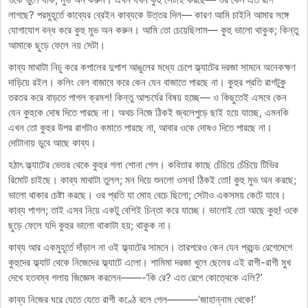
লাগছে? পরমুহূর্তে কাব্যের ব্রেইন কাব্যকে উত্তর দিল— কারণ আমি চাইনি আমার সঙ্গে
যোগাযোগ বন্ধ করে কুহু মুভ অন করুন। আমি তো চেয়েছিলাম— কুহু ভালো থাকুক; কিন্তু
আমাকে ছুড়ে ফেলে নয় সেটা।
কাব্য মাথাটা নিচু করে কপালের দুপাশ আঙুলের মধ্যে চেপে ফ্ল্যাটের দরজা সামনে অনেকক্ষণ
দাড়িয়ে রইল। কলিং বেল বাজাবে করে কেন যেন বাজাতে পারছে না। কুহুর প্রতি রাগটুকু
তরতর করে বাড়তে পাগল ক্রমশ! কিন্তু আশ্চর্যের বিষয় হচ্ছে— ও কিছুতেই এসবে কেন
যেন কুহুকে দোষ দিতে পারছে না। অথচ নিজে ঠিকই জ্বলেপুড়ে ছাই হয়ে যাচ্ছে, এমনকি
এখন তো কুহুর উপর রাগটাও কমাতে পারছে না, আবার ওকে দোষও দিতে পারছে না।
দোটানায় ডুবে আছে কাব্য।
হঠাৎ ফ্ল্যাটের ভেতর থেকে কুহুর গলা শোনা গেল। কবিতার কাছে চেঁচিয়ে চেঁচিয়ে টিভির
রিমোট চাইছে। কাব্য মাথাটা তুলল; মন দিয়ে শুনলো ওসব! ঠিকই তো! কুহু মুভ অন করছে;
ভালো থাকার চেষ্টা করছে। ওর প্রতি যা মোহ বেচে ছিলো; সেটাও একসময় কেটে যাবে।
কাব্য পাগল; তাই এসব নিয়ে একটু বেশিই চিন্তা করে যাচ্ছে। ভালোই তো আছে কুহু! ওকে
ছুড়ে ফেলে যদি কুহুর ভালো থাকাটা হয়; থাকুক না।
কাব্য আর একমুহূর্তে দাঁড়াল না ওই ফ্ল্যাটের সামনে। তারপরেও কেন যেন প্রচন্ড রেগেমেগে
কুহুদের ফ্ল্যাট থেকে নিজেদের ফ্ল্যাটে এলো। শামিমা দরজা খুলে ছেলের এই রাগী-রাগী মুখ
দেখে হতবম্ব গলায় জিজ্ঞেস করলেন——-‘কি রে? এত রেগে কোত্থেকে এলি?’
কাব্য নিজের ঘরে যেতে যেতে রাগী কণ্ঠে বলে গেল———‘জাহান্নাম থেকে!’