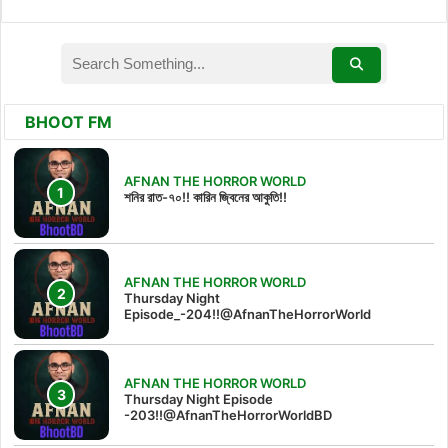
BHOOT FM
AFNAN THE HORROR WORLD
শনির রাত-৭০!! কারিন জ্বিনের আকুতি!!
AFNAN THE HORROR WORLD
Thursday Night
Episode_-204!!@AfnanTheHorrorWorld
AFNAN THE HORROR WORLD
Thursday Night Episode
-203!!@AfnanTheHorrorWorldBD