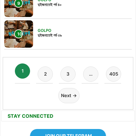
দুইজনাতেই পর্ব ৪০
GOLPO
দুইজনাতেই পর্ব ৩৯
1
2
3
…
405
Next →
STAY CONNECTED
JOIN OUR TELEGRAM