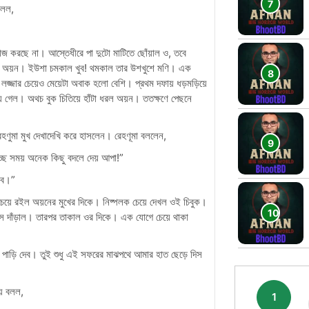
বলল,
 করছে না। আস্তেধীরে পা দুটো মাটিতে ছোঁয়াল ও, তবে
লল অয়ন। ইউশা চমকাল খুব! থমকাল তার উশখুশে মণি। এক
লজ্জার চেয়েও মেয়েটা অবাক হলো বেশি। প্রথম দফায় ধড়মড়িয়ে
়ে গেল। অথচ বুক চিতিয়ে হাঁটা ধরল অয়ন। ততক্ষণে পেছনে
হণুমা মুখ দেখাদেখি করে হাসলেন। রেহণূমা বললেন,
ছে সময় অনেক কিছু বদলে দেয় আপা!”
কব।”
 চেয়ে রইল অয়নের মুখের দিকে। নিষ্পলক চেয়ে দেখল ওই চিবুক।
ে দাঁড়াল। তারপর তাকাল ওর দিকে। এক যোগে চেয়ে থাকা
পাড়ি দেব। তুই শুধু এই সফরের মাঝপথে আমার হাত ছেড়ে দিস
়ে বলল,
1