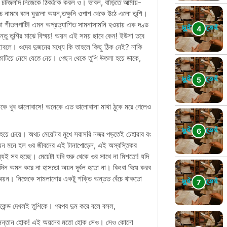
চটজলদি নিজেকে ঠিকঠাক করল ও। ভাবল, বাড়িতে আত্মীয়-
 নামবে বলে ঘুরলো অয়ন,তক্ষুনি ওপাশ থেকে উঠে এলো তুশি।
ড়ো শীতলপাটি! এমন অপ্রত্যাশিত সামনাসামনি হওয়ায় এক দণ্ড
তু তুশির মাঝে বিস্ময়! অয়ন এই সময় ছাদে কেন! ইউশা তবে
ছোবলে। ওদের দুজনের মধ্যে কি তাহলে কিছু ঠিক নেই? নাকি
টিয়ে নেমে যেতে নেয়। পেছন থেকে তুশি উতলা হয়ে ডাকে,
কে খুব ভালোবাসে! অনেকে এত ভালোবাসা মাথা ঠুকে মরে গেলেও
হয়ে চেয়ে। অথচ মেয়েটার মুখে সরাসরি নজর পড়তেই চেহারার রং
েন মনে হল ওর জীবনের এই টানাপোড়েন, এই অস্বস্তিকর
েই সব হচ্ছে। মেয়েটা যদি শুরু থেকে ওর সাথে না মিশতো! যদি
 সেদিন অমন করে না হাসতো অয়ন দূর্বল হতো না। কিংবা বিয়ে করব
া অয়ন। নিজেকে সামলানোর একটু শক্তি অন্তত বেঁচে থাকতো
েকেন্ড দেখলই তুশিকে। পরপর দুম করে বলে বসল,
লে সন্তান হোক! এই অয়নের মতো হোক সেও। সেও কোনো