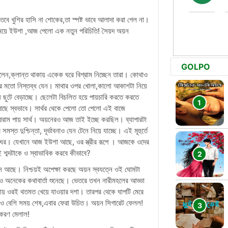
বে খুশির হাসি না শোকের,তা স্পষ্ট ভাবে আলাদা করা গেল না।
তে মেয়ে ইউশা ,আজ পেলো এক নতুন পরিচিতি! সৈয়দ অয়ন
GOLPO
িলেন,ক্লান্ত থাকায় একেক ঘরে বিশ্রাম নিচ্ছেন তারা। কোথাও
ের মতো নিস্তব্ধ যেন। মাথার ওপর খোলা,কালো আকাশটা নিয়ে
্ধ ছুটে বেড়াচ্ছে। ছেলেটা বিচলিত হয়ে পায়চারি করতে করতে
আছে স্বভাবে। সার্থর থেকে পেলো তো পেলো এই বাজে
 আরাম পায় সার্থ। অয়নেরও আজ তাই ইচ্ছে করছিল। ব্যাপারটা
স্ত দুশ্চিন্তা, দূর্ভাবনাও যেন টেনে নিয়ে যাচ্ছে। এই মূহুর্তে
 ওর ঘর। যেখানে আজ ইউশা আছে, ওর স্ত্রীর রূপে । আজকে ওদের
 শব্দটাকে ও স্বাভাবিক করবে কীভাবে?
সে আছে। নিশ্চয়ই অপেক্ষা করছে অয়ন স্বযত্নে ওই ঘোমটা
ও অনেকের কথাবার্তা শুনেছে। ভেতরে তখন নারীমহলের আড্ডা
় ওরই থতমত খেয়ে যাওয়ার দশা। তারপর থেকে ঘাপটি মেরে
ও বেশি সময় শেষ,এবার ফেরা উচিত। অয়ন সিগারেট ফেলল!
ীকরণ মেলাল!