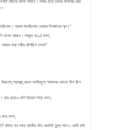
াটি বিছিয়ে দিলো সামনে। সার্থর হাতে চায়ের ফ্লাস্ক,আর
 ও।
েছিলাম। প্রথম শুনেছিলাম তোমার নিশ্বাসের শব্দ।”
াঁকুনি লাগল আজও। লাজুক কণ্ঠে বলল,
 আমার সারা শরীর কাঁপছিল তখন!”
 উচ্চতায়,স্বাস্থ্যে,বয়সে সবকিছুতে আমাদের কোনো মিল ছিল
। তার চেয়েও বেশি উদ্বেগ নিয়ে বলল,
াব করে বলল,
ী? বউকে সব সময় স্বামীর কাঁধ অবধিই সুন্দর লাগে। আমি হাই