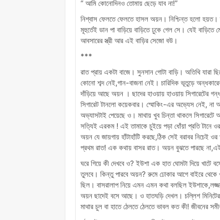
“ আমি কোনোদিনও তোমায় ছেড়ে যাব না!”
নিশ্বাস ফেলতে ফেলতে হাসল অয়ন। নিশ্চিন্ত হলো হয়ত। ত
মূহুর্তেই ডান পা বাড়িয়ে বাড়িতে ঢুকে গেল সে। যেই বাড়ি
আবসারের স্ত্রী আর এই বাড়ির সেজো বউ।
***
রাত প্রায় একটা বাজে। সুনসান গোটা বাড়ি। অতিথি যারা ছ
কোনো শব্দ নেই,গান-বাজনা নেই। চারিদিক ভূতুড়ে অন্ধকার
দাঁড়িয়ে আছে অয়ন । ছাদের হাওয়ায় হাওয়ায় সিগারেটের গন
সিগারেট টানলো কয়েকবার। স্মোকিং-এর অভ্যেস নেই, না 
অভ্যাসটাই পেয়েছে ও। মাথায় খুব চিন্তা থাকলে সিগারেটে
সত্যিই এরকম ! এই তামাকে চুইয়ে পড়া ধোঁয়া প্রতি টানে ওর সম
অয়ন যে জায়গায় হাঁটাহাঁটি করছে,ঠিক সেই বরাবর নিচেই
প্রথম রাত! এক কথায় বাসর রাত। অয়ন বুঝতে পারছে না,এই
ঘরে গিয়ে কী দেখবে ও? ইউশা এক হাত ঘোমটা দিয়ে খাটে ব
তুলবে। কিন্তু পারবে অয়ন? রুমে ঢোকার আগে বাইরে থেকে 
ছিল। বাসরালাপ নিয়ে এমন এমন কথা বলছিল ইউশাকে,লজ্জায
অয়ন ছাদেই বসে আছে। ও হাতঘড়ি দেখল। চল্লিশ মিনিটের
মাথার চুল বা হাতে ঠেলতে ঠেলতে ভাবল কত কী! জীবনের সম