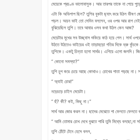
মেয়েকে প্রচণ্ড ভালোবাসুক। আর তারপর তাকে না পেয়ে পুড়
এটা কি অভিশাপ ছিল? তুশির বুকটা ছ্যাৎ করে উঠল ভীষণ জ
পড়ল। অয়ন ভাই তো সেদিন বললেন, ওর ওপর আর রাগ নে
বুঝিয়েছিল তুশি। তবে আবার ওসব কথা উঠল কেন আজ?
মেয়েটার মুখের সব উচ্ছ্বাস শুকিয়ে কাঠ হয়ে গেল। সার্
উঠতে উঠতেও ভাইয়ের ওই তাড়াহুড়ো গতির দিকে ভ্রু কুঁচকে চে
তুশিকে। একটু চিন্তা হলো সার্থর। এগিয়ে এলো জলদি। জি
“ কোনো সমস্যা?”
তুশি চুপ করে চেয়ে আছে কোথাও। চোখের পাতা পড়ছে না। সার
“ অ্যাই চোর!”
নড়েচড়ে চাইল মেয়েটা।
“ হুঁ? কী? কই, কিছু না।”
সার্থ আর জোর করল না। ছাদের মেঝেতে পা ফেলতে ফেলতে 
“ আমি তোমার চোখ দেখে বুঝতে পারি তুমি মিথ্যে বলছো,না 
তুশি ঠোঁটে টেনে হেসে বলল,