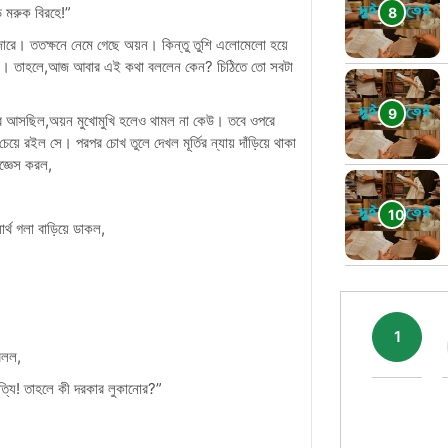
ে মরুক বিরহে!”
োরে। ততক্ষনে নেমে গেছে অয়ন। কিন্তু তুশি এলোমেলো হয়ে
ই। তাহলে,আজ আবার এই কথা বললেন কেন? চিঠিতে তো সবটা
থ ওপরে আসছিল,অয়ন মুখোমুখি হলেও থামল না কেউ। তবে ওপরে
য়ে রইল সে। পরপর চোখ তুলে দেখল মূর্তির ন্যায় দাঁড়িয়ে থাকা
জ্ঞেস করল,
্থ গলা বাড়িয়ে ডাকল,
1
বলল,
সত্যি! তাহলে কী দরকার লুকানোর?”