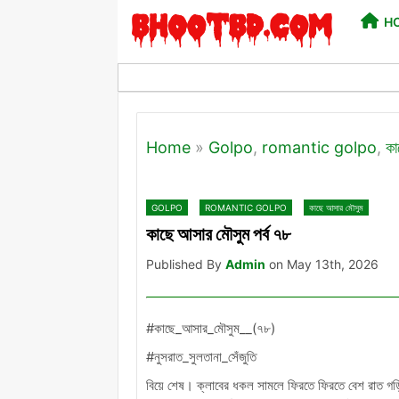
H
Home
»
Golpo
,
romantic golpo
,
কা
GOLPO
ROMANTIC GOLPO
কাছে আসার মৌসুম
কাছে আসার মৌসুম পর্ব ৭৮
Published By
Admin
on May 13th, 2026
#কাছে_আসার_মৌসুম__(৭৮)
#নুসরাত_সুলতানা_সেঁজুতি
বিয়ে শেষ। ক্লাবের ধকল সামলে ফিরতে ফিরতে বেশ রাত গড়ি