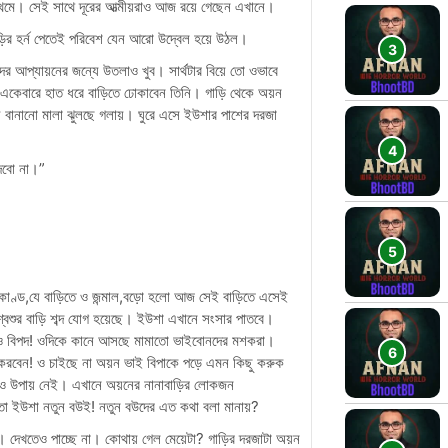
থমে। সেই সাথে দূরের আত্মীয়রাও আজ রয়ে গেছেন এখানে।
়ির হর্ন পেতেই পরিবেশ যেন আরো উদ্বেল হয়ে উঠল।
 আপ্যায়নের জন্যে উতলাও খুব। সার্থটার বিয়ে তো ওভাবে
েবারে হাত ধরে বাড়িতে ঢোকাবেন তিনি। গাড়ি থেকে অয়ন
 বানানো মালা ঝুলছে গলায়। ঘুরে এসে ইউশার পাশের দরজা
 দেবো না।”
ে কাণ্ড,যে বাড়িতে ও জন্মাল,বড়ো হলো আজ সেই বাড়িতে এসেই
বশুর বাড়ি শব্দ যোগ হয়েছে। ইউশা এখানে সংসার পাতবে।
রলেও বিপদ! ওদিকে কানে আসছে মামাতো ভাইবোনদের মশকরা।
রবেন! ও চাইছে না অয়ন ভাই বিপাকে পড়ে এমন কিছু করুক
ারও উপায় নেই। এখানে অয়নের নানাবাড়ির লোকজন
 তো ইউশা নতুন বউই! নতুন বউদের এত কথা বলা মানায়?
 দেখতেও পাচ্ছে না। কোথায় গেল মেয়েটা? গাড়ির দরজাটা অয়ন