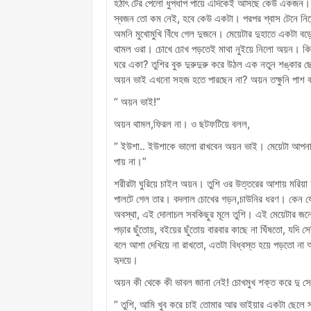
হঠাৎ টের পেলো ধুপধাপ পায়ে এদিকেই আসছে কেউ একজন। 
স্বজন তো কম নেই, হবে কেউ একটা। পরপর শ্বাস টেনে নিচে
অমনি মুখোমুখি বিঁধে গেল দুজনে। মেয়েটার দুহাতে একটা ব
থামল ওরা। চোখে চোখ পড়তেই মাথা নুইয়ে নিলো অয়ন। কিন্
ঘরে একা? তুশির বুক দুরুদুরু করে উঠল এক নতুন শঙ্কার 
অয়ন ভাই এখনো সহজ হতে পারছেন না? অয়ন তক্ষুনি পাশ কা
“ অয়ন ভাই!”
অয়ন থামল,ফিরল না। ও ছটফটিয়ে বলল,
“ ইউশা.. ইউশাকে ভালো রাখবেন অয়ন ভাই। মেয়েটা আপনা
পায় না।”
শরীরটা ঘুরিয়ে চাইল অয়ন। তুশি ওর উত্তরের আশায় মরিয়া 
পালটে গেল তার। বদলাল চোখের গড়ন,চাউনির ধরণ। কেন য
অবস্থা, এই দোলাচল সবকিছুর মূলে তুশি। এই মেয়েটার জন্য
পড়ার ছুঁতোয়, বইয়ের ছুঁতোয় বারবার কাছে না ঘিঁষতো, যদি
বলে আশা দেখিয়ে না রাখতো, এতটা বিধ্বস্ত হয়ে পড়তো ন
হৃদয়ে।
অয়ন কী থেকে কী ভাবল জানা নেই! চোখমুখ শক্ত করে দু স
“ তুশি, আমি খুব করে চাই তোমার আর ভাইয়ার একটা ছে