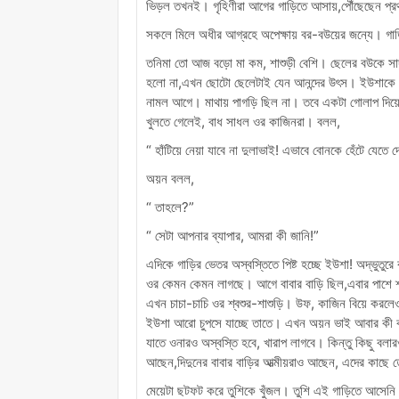
ভিড়ল তখনই। গৃহিণীরা আগের গাড়িতে আসায়,পৌঁছেছেন প্র
সকলে মিলে অধীর আগ্রহে অপেক্ষায় বর-বউয়ের জন্যে। গাড
তনিমা তো আজ বড়ো মা কম, শাশুড়ী বেশি। ছেলের বউকে সাদর
হলো না,এখন ছোটো ছেলেটাই যেন আনন্দের উৎস। ইউশাকে এক
নামল আগে। মাথায় পাগড়ি ছিল না। তবে একটা গোলাপ দিয়ে
খুলতে গেলেই, বাধ সাধল ওর কাজিনরা। বলল,
“ হাঁটিয়ে নেয়া যাবে না দুলাভাই! এভাবে বোনকে হেঁটে যেতে
অয়ন বলল,
“ তাহলে?”
“ সেটা আপনার ব্যাপার, আমরা কী জানি!”
এদিকে গাড়ির ভেতর অস্বস্তিতে পিষ্ট হচ্ছে ইউশা! অদ্ভুতুর
ওর কেমন কেমন লাগছে। আগে বাবার বাড়ি ছিল,এবার পাশে শ্
এখন চাচা-চাচি ওর শ্বশুর-শাশুড়ি। উফ, কাজিন বিয়ে ক
ইউশা আরো চুপসে যাচ্ছে তাতে। এখন অয়ন ভাই আবার কী ক
যাতে ওনারও অস্বস্তি হবে, খারাপ লাগবে। কিন্তু কিছু বল
আছেন,দিদুনের বাবার বাড়ির আত্মীয়রাও আছেন, এদের কাছে
মেয়েটা ছটফট করে তুশিকে খুঁজল। তুশি এই গাড়িতে আসেনি।