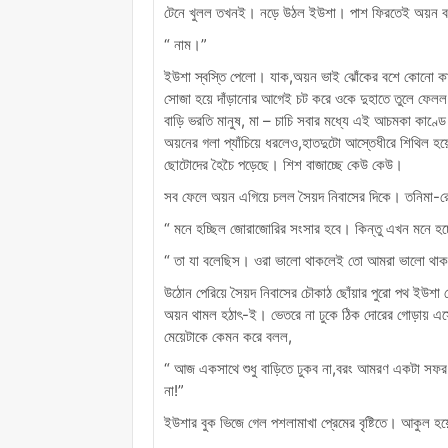
টেনে খুলল তখনই। নড়ে উঠল ইউশা। পাশ ফিরতেই অয়ন 
“ নাম।”
ইউশা স্বস্তি পেলো। যাক,অয়ন ভাই ঝোঁকের বশে কোনো কাজ
সোজা হয়ে দাঁড়ানোর আগেই চট করে ওকে দুহাতে তুলে ফে
বাড়ি ভরতি মানুষ, মা – চাচি সবার মধ্যে এই আচমকা কাণ্ডে 
অয়নের গলা প্যাঁচিয়ে ধরলেও,হাতদুটো আস্তেধীরে শিথিল হয
ছোটোদের হৈচৈ পড়েছে। শিশ বাজাচ্ছে কেউ কেউ।
সব ফেলে অয়ন এগিয়ে চলল সৈয়দ নিবাসের দিকে। তনিমা-রে
“ মনে হচ্ছিল জোরাজোরির সংসার হবে। কিন্তু এখন মনে হচ্
“ তা যা বলেছিস। ওরা ভালো থাকলেই তো আমরা ভালো থা
উঠোন পেরিয়ে সৈয়দ নিবাসের চৌকাঠ ছোঁয়ার পুরো পথ ইউশা
অয়ন থামল হঠাৎ-ই। ভেতরে না ঢুকে ঠিক দোরের গোড়ায় এস
মেয়েটাকে কেমন করে বলল,
“ আজ একসাথে শুধু বাড়িতে ঢুকব না,বরং আমরণ একটা সফর 
না!”
ইউশার বুক ভিজে গেল পশলামাখা প্রেমের বৃষ্টিতে। আকুল হয