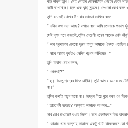
ঘাড় নাড়ল তুশি। সেই লোহার দোলনাটাকে পেছনে ফেলে শীতলপ
দুটো কাপ ছিল। ছিল এক ঝুড়ি স্ন্যাক্স। সেগুলো রেখে বসল
তুশি বসতেই চোখের ইশারায় দোলনা দেখিয়ে বলল,
“ এটার কথা মনে আছে? ওখানে বসে আমি তোমাকে প্রথম ছুঁয়
সেই দৃশ্য মনে করতেই,তুশির মেয়েলী রন্ধ্রে আরেক চোট ঝ
“ আর প্রথমবার কোনো পুরুষ মানুষ আমাকে ঐভাবে ধরেছিল।
“ সাথে আমার বুকটাও সেদিন প্রথম কাঁপিয়েছ।”
তুশি অবাক চোখে বলল,
“ সেদিনই?”
“ হু। কিন্তু প্রশ্রয় দিতে চাইনি। তুমি আমার অনেক ছোটো!
না।”
তুশির কথাটা পছন্দ হলো না। উদ্বেগ নিয়ে ঘুরে বসল ওর দিকে
“ তাতে কী হয়েছে? আল্লাহ আমাকে আপনার…”
সার্থ চোখ রাঙাতেই শুধরে নিলো। তবে একইরকম বিজ্ঞ হাবভ
“ তোমার চেয়ে আল্লাহ আমাকে একটু খাটো বানিয়েছেন তো ক