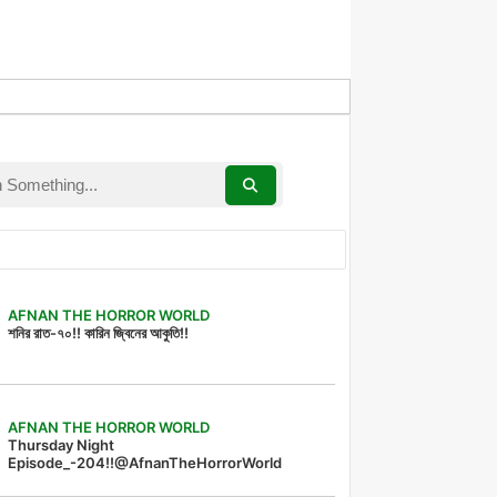
AFNAN THE HORROR WORLD
শনির রাত-৭০!! কারিন জ্বিনের আকুতি!!
AFNAN THE HORROR WORLD
Thursday Night
Episode_-204!!@AfnanTheHorrorWorld