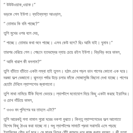
“ উউউওয়াক,ওয়াক।”
ভড়কে গেল ইউশা। ব্যতিব্যস্ত আওড়াল,
“ তোমার কি বমি পাচ্ছে?”
তুশি মুখের ওপর বলে দেয়,
“ পাচ্ছে। তোমার কথা শুনে পাচ্ছে। এসব কেউ বলে? ছিঃ আমি যাই। ঘুমাব।”
তারপর বেরিয়ে গেল। পেছনে হতভম্বের ন্যায় চেয়ে রইল ইউশা। বিড়বিড় করে ভাবল,
“ আমি খারাপ কী বললাম?”
তুশি হাঁটতে হাঁটতে একটা লম্বা হাই তুলল। হঠাৎ চোখ পড়ল ডান পাশের কোনো এক ঘরে।
দরজা অল্প ভেজানো। ঝুলন্ত পর্দার উড়ে চলার ফাঁকে সোজাসুজি বিছানা দেখা যাচ্ছে। পাশের
ছোটো টেবিলে ল্যাম্পশেড জ্বালানো।
তুশি মাথা নামিয়ে উঁকি দিলো ভেতরে। ল্যাপটপে মনোযোগ দিয়ে কিছু একটা করছে ইয়াসির।
ও চোখ নাঁচিয়ে ভাবল,
“ ওওও বদ পুলিশের ঘর তাহলে এটা?”
তুশি আরেকটু গলা নামাল পুরো ঘরের নকশা বুঝতে। কিন্তু ল্যাম্পশেডের অল্প আলোতে
বিশেষ কিছু ঠাওর করা যাচ্ছে না। শুধু ল্যাপটপের সাদাটে প্রভা সরাসরি এসে পড়ছে
ইয়াসিরের গৌড় বর্ণ মুখে। সে মানুষ নিচের ঠোঁট কামড়ে ধরে কাজ করায় ব্যস্ত । কী হলো