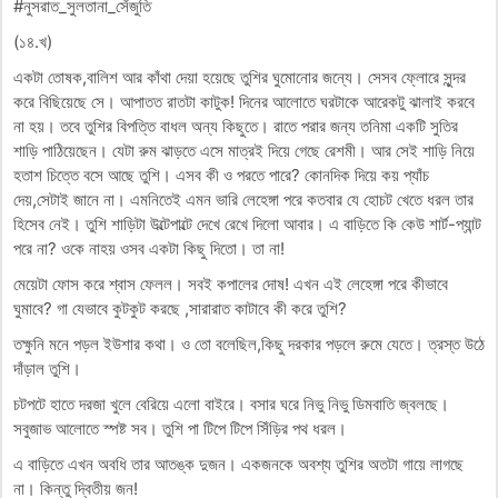
#নুসরাত_সুলতানা_সেঁজুতি
(১৪.খ)
একটা তোষক,বালিশ আর কাঁথা দেয়া হয়েছে তুশির ঘুমোনোর জন্যে। সেসব ফ্লোরে সুন্দর
করে বিছিয়েছে সে। আপাতত রাতটা কাটুক! দিনের আলোতে ঘরটাকে আরেকটু ঝালাই করবে
না হয়। তবে তুশির বিপত্তি বাধল অন্য কিছুতে। রাতে পরার জন্য তনিমা একটি সুতির
শাড়ি পাঠিয়েছেন। যেটা রুম ঝাড়তে এসে মাত্রই দিয়ে গেছে রেশমী। আর সেই শাড়ি নিয়ে
হতাশ চিত্তে বসে আছে তুশি। এসব কী ও পরতে পারে? কোনদিক দিয়ে কয় প্যাঁচ
দেয়,সেটাই জানে না। এমনিতেই এমন ভারি লেহেঙ্গা পরে কতবার যে হোচট খেতে ধরল তার
হিসেব নেই। তুশি শাড়িটা উল্টেপাল্টে দেখে রেখে দিলো আবার। এ বাড়িতে কি কেউ শার্ট-প্যান্ট
পরে না? ওকে নাহয় ওসব একটা কিছু দিতো। তা না!
মেয়েটা ফোস করে শ্বাস ফেলল। সবই কপালের দোষ! এখন এই লেহেঙ্গা পরে কীভাবে
ঘুমাবে? গা যেভাবে কুটকুট করছে ,সারারাত কাটাবে কী করে তুশি?
তক্ষুনি মনে পড়ল ইউশার কথা। ও তো বলেছিল,কিছু দরকার পড়লে রুমে যেতে। ত্রস্ত উঠে
দাঁড়াল তুশি।
চটপটে হাতে দরজা খুলে বেরিয়ে এলো বাইরে। বসার ঘরে নিভু নিভু ডিমবাতি জ্বলছে।
সবুজাভ আলোতে স্পষ্ট সব। তুশি পা টিপে টিপে সিঁড়ির পথ ধরল।
এ বাড়িতে এখন অবধি তার আতঙ্ক দুজন। একজনকে অবশ্য তুশির অতটা গায়ে লাগছে
না। কিন্তু দ্বিতীয় জন!