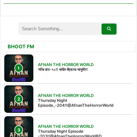
BHOOT FM
AFNAN THE HORROR WORLD
শনির রাত-৭০!! কারিন জ্বিনের আকুতি!!
AFNAN THE HORROR WORLD
Thursday Night
Episode_-204!!@AfnanTheHorrorWorld
AFNAN THE HORROR WORLD
Thursday Night Episode
-203!!@AfnanTheHorrorWorldBD