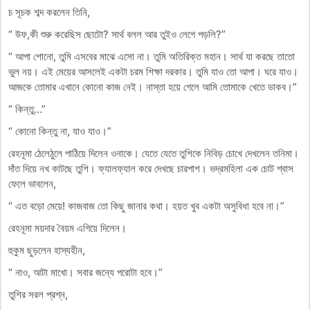
চ সূচক শব্দ করলেন তিনি,
“ উফ,কী শুরু করেছিস ছোটো? সার্থ বলল আর তুইও লেগে পড়লি?”
“ আপা শোনো, তুমি এসবের মাঝে এসো না। তুমি অতিরিক্ত মহান। সার্থ যা করছে তাতো
ভুল নয়। এই মেয়ের আসলেই একটা চরম শিক্ষা দরকার। তুমি যাও তো আপা। ঘরে যাও।
আজকে তোমার এখানে কোনো কাজ নেই। নাস্তা হয়ে গেলে আমি তোমাকে খেতে ডাকব।”
“ কিন্তু…”
“ কোনো কিন্তু না, যাও যাও।”
রেহনূমা ঠেলেঠুলে পাঠিয়ে দিলেন ওনাকে। যেতে যেতে তুশিকে নিবিড় চোখে দেখলেন তনিমা।
দাঁত দিয়ে নখ কাটছে তুশি। ফ্যালফ্যাল করে দেখছে চারপাশ। ভদ্রমহিলা এক চোট শ্বাস
ফেলে ভাবলেন,
“ এত বড়ো মেয়ে! কাজবাজ তো কিছু জানার কথা। হয়ত খুব একটা অসুবিধা হবে না।”
রেহনূমা ময়দার বৈয়ম এগিয়ে দিলেন।
হুকুম ছুড়লেন হাস্যহীন,
“ নাও, আটা মাখো। সবার জন্যে পরোটা হবে।”
তুশির সরল প্রশ্ন,