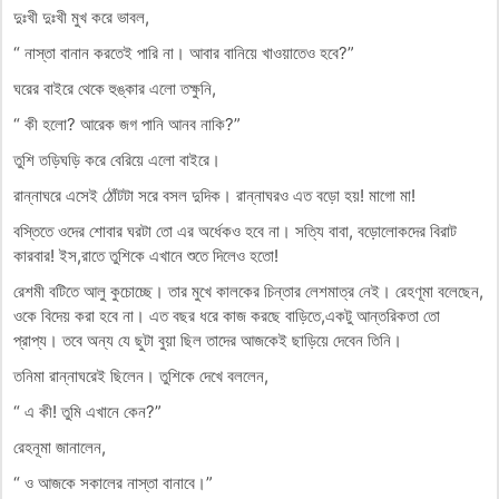
দুঃখী দুঃখী মুখ করে ভাবল,
“ নাস্তা বানান করতেই পারি না। আবার বানিয়ে খাওয়াতেও হবে?”
ঘরের বাইরে থেকে হুঙ্কার এলো তক্ষুনি,
“ কী হলো? আরেক জগ পানি আনব নাকি?”
তুশি তড়িঘড়ি করে বেরিয়ে এলো বাইরে।
রান্নাঘরে এসেই ঠোঁটটা সরে বসল দুদিক। রান্নাঘরও এত বড়ো হয়! মাগো মা!
বস্তিতে ওদের শোবার ঘরটা তো এর অর্ধেকও হবে না। সত্যি বাবা, বড়োলোকদের বিরাট
কারবার! ইস,রাতে তুশিকে এখানে শুতে দিলেও হতো!
রেশমী বটিতে আলু কুচোচ্ছে। তার মুখে কালকের চিন্তার লেশমাত্র নেই। রেহণূমা বলেছেন,
ওকে বিদেয় করা হবে না। এত বছর ধরে কাজ করছে বাড়িতে,একটু আন্তরিকতা তো
প্রাপ্য। তবে অন্য যে ছুটা বুয়া ছিল তাদের আজকেই ছাড়িয়ে দেবেন তিনি।
তনিমা রান্নাঘরেই ছিলেন। তুশিকে দেখে বললেন,
“ এ কী! তুমি এখানে কেন?”
রেহনূমা জানালেন,
“ ও আজকে সকালের নাস্তা বানাবে।”