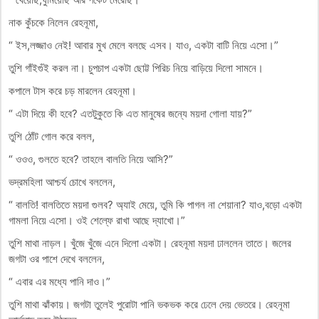
নাক কুঁচকে নিলেন রেহনূমা,
“ ইস,লজ্জাও নেই! আবার মুখ মেলে বলছে এসব। যাও, একটা বাটি নিয়ে এসো।”
তুশি গাঁইগুঁই করল না। চুপচাপ একটা ছোট্ট পিরিচ নিয়ে বাড়িয়ে দিলো সামনে।
কপালে টাস করে চড় মারলেন রেহনূমা।
“ এটা দিয়ে কী হবে? এতটুকুতে কি এত মানুষের জন্যে ময়দা গোলা যায়?”
তুশি ঠোঁট গোল করে বলল,
“ ওওও, গুলতে হবে? তাহলে বালতি নিয়ে আসি?”
ভদ্রমহিলা আশ্চর্য চোখে বললেন,
“ বালতি! বালতিতে ময়দা গুলব? অ্যাই মেয়ে, তুমি কি পাগল না শেয়ানা? যাও,বড়ো একটা
গামলা নিয়ে এসো। ওই শেল্ফে রাখা আছে দ্যাখো।”
তুশি মাথা নাড়ল। খুঁজে খুঁজে এনে দিলো একটা। রেহনূমা ময়দা ঢাললেন তাতে। জলের
জগটা ওর পাশে দেখে বললেন,
“ এবার এর মধ্যে পানি দাও।”
তুশি মাথা ঝাঁকায়। জগটা তুলেই পুরোটা পানি ভকভক করে ঢেলে দেয় ভেতরে। রেহনূমা