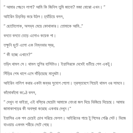
“ আমার পেছনে লাগা? আমি কি জিনিস তুমি জানো? মজা বোঝো এখন। ”
আইরিন চিড়বিড় করে উঠল। চ্যাঁচিয়ে বলল,
“ ছোটোলোক, অসভ্য মেয়ে কোথাকার। তোমাকে আমি..”
বলতে বলতে তেড়ে এলোও কয়েক পা।
তক্ষুনি ছুটে এলো এক নিম্নভার স্বর,
“ কী হচ্ছে এখানে?”
তড়িৎ থামল সে। থামল তুশির হাসিটাও। ইয়াসিরকে দেখেই গুটিয়ে গেল একটু।
সিঁড়ির শেষ ধাপে এসে দাঁড়িয়েছে মানুষটা।
আইরিন নালিশ করার একটা জব্বর সুযোগ পেলো। ত্রস্তবেগে গিয়েই থামল ওর সামনে।
কাঁদোকাঁদো কণ্ঠে বলল,
“ দেখুন না ভাইয়া, এই বস্তির মেয়েটা আমাকে নোংরা জল দিয়ে ভিজিয়ে দিয়েছে। আমার
জামাকাপড়ের কী অবস্থা করেছে একবার দেখুন।”
ইয়াসির এক পল চেয়েই চোখ সরিয়ে ফেলল। আইরিনের গায়ে টু পিসের গেঞ্জি সেট। ভিজে
যাওয়ায় একদম শরীরে সেটে গেছে।