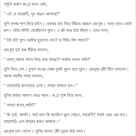
তক্ষুনি কর্কশ কণ্ঠে বলল কেউ,
“ এই যে মহারানী, ঘুম ভাঙল আপনার?”
তুশি তৎপর পাশ ফিরে চাইল। কোমরে হাত দিয়ে দাঁড়িয়ে আছেন রেহণুমা। অন্য হাতে একটা
জগ। ওটার পানিই মেরেছিলেন মুখে। ও ঝট করে উঠে দাঁড়াল। তেতে বলল,
“ ইউ মাই মুখে ওয়াটার ছুড়লেন কেন? হু গিভিং দিস সাহস?”
রেহণূমা দুই ভ্রু উঁচিয়ে বললেন,
“ বাবাহ,আমার সাহস নিয়ে কথা বলছো? সার্থকে ডাকব নাকি!”
তুশি নিভে গেল। চুপসে যাওয়া ভেজা মুখটা মুছল হাত তুলে। রেহনূমা ঠোঁট টিপে হাসলেন।
পরপর গম্ভীর গলায় বললেন,
“ তাড়াতাড়ি রান্নাঘরে এসো। নাস্তা বানাতে হবে।”
তুশির মাথায় আকাশ ভেঙে পড়ল। কণ্ঠ শৃঙ্গে নিয়ে বলল,
“ নাস্তা বানাব,আমি?”
“ জি হ্যাঁ, আপনি। সার্থ কাল কি বলেছিল ভুলে গেছেন, মহারাণী? সবাই খেয়ে বের হবে।
তাড়াতাড়ি এসে উদ্ধার করুন আমাকে।”
রেহনূমা চলে গেলেন। তুশির লালচে ঠোঁট চূড়ায় উঠে বসল।