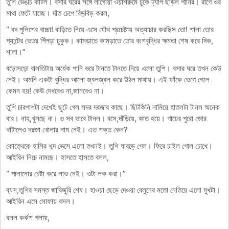
তুশি ভেঙচি কাটল। বসার ঘরের সঙ্গে লাগোয়া ওয়াশরুমে ঢুকে ট্যাপ ছাড়ল পানির। রাগে ওর
মাথা ফেটে যাচ্ছে। দাঁত চেপে বিড়বিড় করল,
“ বদ পুলিশের বাচ্চা! বাড়িতে নিয়ে এসে যৌথ প্রচেষ্টায় অত্যাচার করছিস তো! শালা তোর
প্যান্টের ভেতর পিঁপড়া ঢুকুক। কামড়াতে কামড়াতে তোর বংশবৃদ্ধির ক্ষমতা শেষ করে দিক,
শালা।”
বড়োসড়ো বালতিটায় অর্ধেক পানি ভরে টানতে টানতে নিয়ে এলো তুশি। বসার ঘরে তখন কেউ
নেই। অমনি একটা বুদ্ধির আলো জ্বলজ্বল করে উঠল মাথায়। এই ফাঁকে ভেগে গেলে
কেমন হয়! কেউ দেখবেও না,জানবেও না।
তুশি চারপাশটা দেখেই ছুটে গেল সদর দরজার কাছে। ছিটকিনি নামিয়ে হাতলটা টানল অনেক
বার। নাহ,খুলছে না। ও সব ভাবে টানল। বসে,দাঁড়িয়ে, কাত হয়ে। গায়ের পুরো জোর
খাটালেও দরজা খোলার নাম নেই। এত শক্ত কেন?
কোত্থেকে হাসির শব্দ ভেসে এলো তখনই। তুশি ঘাবড়ে গেল। ফিরে চাইল গোল চোখে।
আইরিন নিচে নামছে। হাসতে হাসতে বলল,
“ পালানোর চেষ্টা করে লাভ নেই। ওটা লক করা।”
ব্যস,তুশির সমস্ত জারিজুরি শেষ। হাওয়া ছেড়ে দেওয়া বেলুনের মতো নেতিয়ে এলো মুখটা।
আইরিন এসে সোফায় বসল।
বলল কর্কশ গলায়,