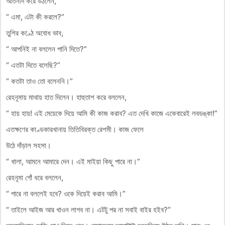
আর্তনাদ করে উঠলেন,
“ এমা, এটা কী করলে?”
তুশির কণ্ঠে অবোধ ভাব,
“ আপনিই না বললেন পানি দিতে?”
“ এতটা দিতে বলেছি?”
“ কতটা তাও তো বলেননি।”
রেহনূমায় মাথায় হাত দিলেন। হাহুতাশ করে বললেন,
“ হায় হায়! এই মেয়েকে দিয়ে আমি কী কাজ করাব? এত দেখি কাজে একেবারেই লবডঙ্কা!”
এতক্ষণের কাণ্ডকারখানায় তিতিবিরক্ত রেশমী। কাজ ফেলে
উঠে দাঁড়াল সহসা।
“ খালা, আমনে আমারে দেন। এই মাইয়া কিছু পারে না।”
রেহনূমা গোঁ ধরে বললেন,
“ পারে না বললেই হবে? ওকে দিয়েই করাব আমি।”
“ তাইলে আইজ আর খাওন লাগব না। এটটু পর না সবাই বাইর হইব?”