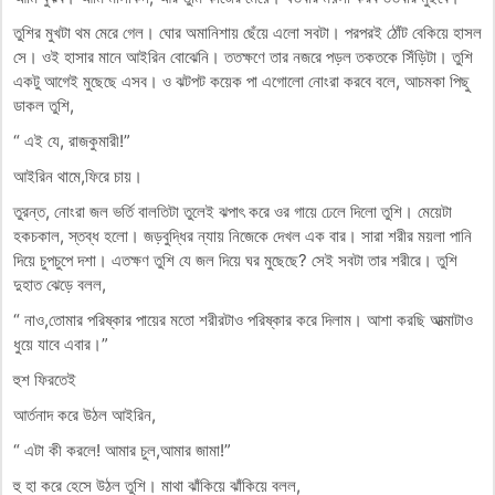
তুশির মুখটা থম মেরে গেল। ঘোর অমানিশায় ছেঁয়ে এলো সবটা। পরপরই ঠোঁট বেকিয়ে হাসল
সে। ওই হাসার মানে আইরিন বোঝেনি। ততক্ষণে তার নজরে পড়ল তকতকে সিঁড়িটা। তুশি
একটু আগেই মুছেছে এসব। ও ঝটপট কয়েক পা এগোলো নোংরা করবে বলে, আচমকা পিছু
ডাকল তুশি,
“ এই যে, রাজকুমারী!”
আইরিন থামে,ফিরে চায়।
তুরন্ত, নোংরা জল ভর্তি বালতিটা তুলেই ঝপাৎ করে ওর গায়ে ঢেলে দিলো তুশি। মেয়েটা
হকচকাল, স্তব্ধ হলো। জড়বুদ্ধির ন্যায় নিজেকে দেখল এক বার। সারা শরীর ময়লা পানি
দিয়ে চুপচুপে দশা। এতক্ষণ তুশি যে জল দিয়ে ঘর মুছেছে? সেই সবটা তার শরীরে। তুশি
দুহাত ঝেড়ে বলল,
“ নাও,তোমার পরিষ্কার পায়ের মতো শরীরটাও পরিষ্কার করে দিলাম। আশা করছি আত্মাটাও
ধুয়ে যাবে এবার।”
হুশ ফিরতেই
আর্তনাদ করে উঠল আইরিন,
“ এটা কী করলে! আমার চুল,আমার জামা!”
হু হা করে হেসে উঠল তুশি। মাথা ঝাঁকিয়ে ঝাঁকিয়ে বলল,