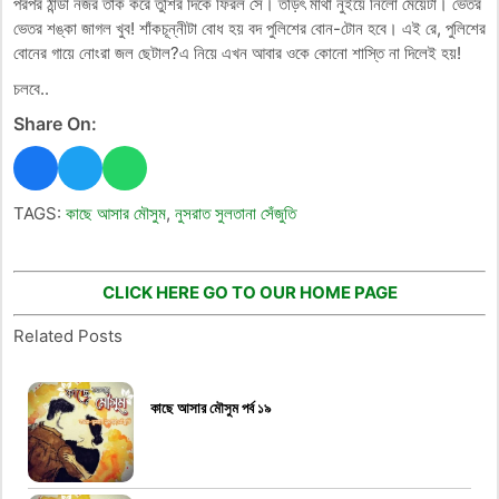
পরপর ঠান্ডা নজর তাক করে তুশির দিকে ফিরল সে। তড়িৎ মাথা নুইয়ে নিলো মেয়েটা। ভেতর
ভেতর শঙ্কা জাগল খুব! শাঁকচূন্নীটা বোধ হয় বদ পুলিশের বোন-টোন হবে। এই রে, পুলিশের
বোনের গায়ে নোংরা জল ছেটাল?এ নিয়ে এখন আবার ওকে কোনো শাস্তি না দিলেই হয়!
চলবে..
Share On:
TAGS:
কাছে আসার মৌসুম
,
নুসরাত সুলতানা সেঁজুতি
CLICK HERE GO TO OUR HOME PAGE
Related Posts
কাছে আসার মৌসুম পর্ব ১৯