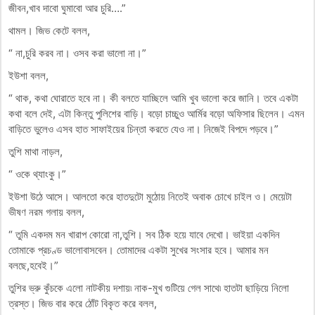
জীবন,খাব দাবো ঘুমাবো আর চুরি….”
থামল। জিভ কেটে বলল,
“ না,চুরি করব না। ওসব করা ভালো না।”
ইউশা বলল,
“ থাক, কথা ঘোরাতে হবে না। কী বলতে যাচ্ছিলে আমি খুব ভালো করে জানি। তবে একটা
কথা বলে দেই, এটা কিন্তু পুলিশের বাড়ি। বড়ো চাচ্চুও আর্মির বড়ো অফিসার ছিলেন। এমন
বাড়িতে ভুলেও এসব হাত সাফাইয়ের চিন্তা করতে যেও না। নিজেই বিপদে পড়বে।”
তুশি মাথা নাড়ল,
“ ওকে থ্যাংকু।”
ইউশা উঠে আসে। আলতো করে হাতদুটো মুঠোয় নিতেই অবাক চোখে চাইল ও। মেয়েটা
ভীষণ নরম গলায় বলল,
“ তুমি একদম মন খারাপ কোরো না,তুশি। সব ঠিক হয়ে যাবে দেখো। ভাইয়া একদিন
তোমাকে প্রচণ্ড ভালোবাসবেন। তোমাদের একটা সুখের সংসার হবে। আমার মন
বলছে,হবেই।”
তুশির ভ্রু কুঁচকে এলো নাটকীয় দশায়৷ নাক-মুখ গুটিয়ে গেল সাথে৷ হাতটা ছাড়িয়ে নিলো
ত্রস্ত। জিভ বার করে ঠোঁট বিকৃত করে বলল,