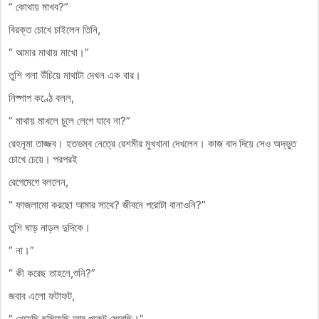
“ কোথায় মাখব?”
বিরক্ত চোখে চাইলেন তিনি,
“ আমার মাথায় মাখো।”
তুশি গলা উঁচিয়ে মাথাটা দেখল এক বার।
নিষ্পাপ কণ্ঠে বলল,
“ মাথায় মাখলে চুলে লেগে যাবে না?”
রেহনূমা তাজ্জব। হতভম্ব নেত্রে রেশমীর মুখখানা দেখলেন। কাজ বাদ দিয়ে সেও অদ্ভুত
চোখে চেয়ে। পরপরই
রেগেমেগে বললেন,
“ ফাজলামো করছো আমার সাথে? জীবনে পরোটা বানাওনি?”
তুশি ঘাড় নাড়ল দুদিকে।
“ না।”
“ কী করেছ তাহলে,শুনি?”
জবাব এলো ফটাফট,
“ খেয়েছি,ঘুমিয়েছি আর পকেট মেরেছি।”