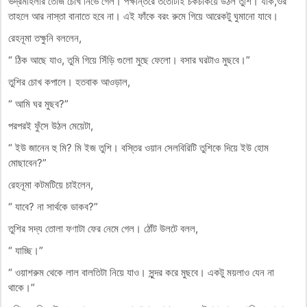
ভদ্রমহিলার তেজি চোখ নিভে গেল। পক্ষান্তরে ততোটাই চকচকিয়ে উঠল তুশি। যাক,ওর
তাহলে আর নাস্তা বানাতে হবে না। এই ফাঁকে বরং রুমে গিয়ে আরেকটু ঘুমানো যাবে।
রেহনূমা তক্ষুনি বললেন,
“ ঠিক আছে যাও, তুমি গিয়ে সিঁড়ি গুলো মুছে ফেলো। বসার ঘরটাও মুছবে।”
তুশির চোখ কপালে। হতবাক আওড়াল,
“ আমি ঘর মুছব?”
পরপরই ফুঁসে উঠল মেয়েটা,
“ ইউ জানেন হু মি? মি ইজ তুশি। বস্তির ওয়ান সেলবিরিটি তুশিকে দিয়ে ইউ হোম
মোছাবেন?”
রেহনূমা কটমটিয়ে চাইলেন,
“ যাবে? না সার্থকে ডাকব?”
তুশির সদ্য তোলা ফণাটা ফের নেমে গেল। ঠোঁট উলটে বলল,
“ যাচ্ছি।”
“ ওয়াশরুম থেকে লাল বালতিটা নিয়ে যাও। সুন্দর করে মুছবে। একটু ময়লাও যেন না
থাকে।”