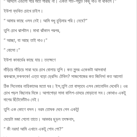
“ আসলে এগুলো পরে শুতে পারছি না। একটা শার্ট-প্যান্ট কিছু দাও না থাকলে।”
ইউশা ব্যথিত চোখে চাইল।
“ আমার কাছে ওসব নেই। আমি শুধু চুড়িদার পরি। নেবে?”
তুশি চোখ ঝাপটাল। মাথা ঝাঁকাল পরপর,
“ আচ্ছা, যা আছে তাই দাও।”
“ বোসো।”
ইউশা কাবার্ডের কাছে যায়। ততক্ষণে
দাঁড়িয়ে দাঁড়িয়ে সারা ঘরে চোখ বোলায় তুশি। কত সুন্দর একেকটা আসবাব!
ঝকঝকে,ফকফকে! এত্ত বড়ো ড্রেসিং টেবিল? সাজগোজের কত জিনিস! কত আলো!
ঠিক সিনেমার নায়িকাদের মতো ঘর। ইস,তুশি তো বাস্তবে এসব কোনোদিন দেখেনি। ওর
চোখ পড়ল বিছানার দিকে। আগাগোড়া সাদা বালিশ-চাদরে মোড়ানো সব। কোথাও একটু
দাগের ছিঁটেফোঁটাও নেই।
তুশি এক কোণে বসল। নরম তোষক দেবে গেল একটু!
মেয়েটা মজা পেলো তাতে। আবদার ছুড়ল তৎক্ষনাৎ,
“ কী নরম! আমি এখানে একটু শোব গো?”