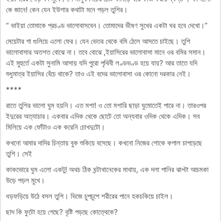
কে জানে! কেন যেন ইউশার কথাটা মনে পড়ল তুশির।
“ ভাইয়া তোমাকে প্রচণ্ড ভালোবাসবেন। তোমাদের ভীষণ সুখের একটা ঘর হবে দেখো।”
মেয়েটার গা গুলিয়ে এলো ফের। যেন ভেতর থেকে বমি ঠেলে আসতে চাইছে। তুশি
ভালোবাসার অতশত বোঝে না। তবে বোঝে ,ইয়াসিরের ভালোবাসা মানে ওর বমির সমান।
এই মুহুর্তে একটা সুনামি আসায় যদি পুরো পৃথিবী লণ্ডভণ্ড হয়ে যায়? আর তাতে যদি
শুধুমাত্র ইয়াসির বেঁচে থাকে? তাও এই বদের ভালোবাসা ওর কোনো দরকার নেই।
****
রাতে তুশির ভালো ঘুম হয়নি। এত মশা! ও তো মশারি ছাড়া ঘুমোতেই পারে না। তারওপর
ইদুরের অত্যাচার। একবার এদিক থেকে ছোটে তো অন্যবার ওদিক থেকে এদিক। সব
মিলিয়ে এক ফোঁটাও এক করেনি চোখদুটো।
কখনো আবার দাদির চিন্তায় বুক শুকিয়ে বসেছে। কখনো নিজের শোকে কপাল চাপড়েছে
তুশি। সেই
কাকভোরে ঘুম এলো একটু! অথচ ঠিক ঘন্টাখানেকের মাথায়, এক দলা পানির ঝাপ্টা আচমকা
উড়ে পড়ল মুখে।
ধড়ফড়িয়ে উঠে বসল তুশি। ভিজে চুপচুপে শরীরের পানে হকচকিয়ে চাইল।
ছাদ কি ফুটো হয়ে গেছে? বৃষ্টি পড়ছে কোত্থেকে?