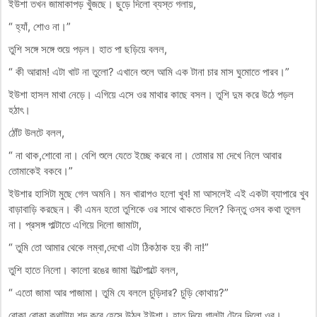
ইউশা তখন জামাকাপড় খুঁজছে। ছুড়ে দিলো ব্যস্ত গলায়,
“ হ্যাঁ, শোও না।”
তুশি সঙ্গে সঙ্গে শুয়ে পড়ল। হাত পা ছড়িয়ে বলল,
“ কী আরাম! এটা খাট না তুলো? এখানে শুলে আমি এক টানা চার মাস ঘুমোতে পারব।”
ইউশা হাসল মাথা নেড়ে। এগিয়ে এসে ওর মাথার কাছে বসল। তুশি দুম করে উঠে পড়ল
হঠাৎ।
ঠোঁট উলটে বলল,
“ না থাক,শোবো না। বেশি শুলে যেতে ইচ্ছে করবে না। তোমার মা দেখে নিলে আবার
তোমাকেই বকবে।”
ইউশার হাসিটা মুছে গেল অমনি। মন খারাপও হলো খুব! মা আসলেই এই একটা ব্যাপারে খুব
বাড়াবাড়ি করছেন। কী এমন হতো তুশিকে ওর সাথে থাকতে দিলে? কিন্তু ওসব কথা তুলল
না। প্রসঙ্গ পাল্টাতে এগিয়ে দিলো জামাটা,
“ তুমি তো আমার থেকে লম্বা,দেখো এটা ঠিকঠাক হয় কী না!”
তুশি হাতে নিলো। কালো রঙের জামা উল্টেপাল্টে বলল,
“ এতো জামা আর পাজামা। তুমি যে বললে চুড়িদার? চুড়ি কোথায়?”
বোকা বোকা কথাটায় শব্দ করে হেসে উঠল ইউশা। হাত দিয়ে গালটা টেনে দিলো ওর।