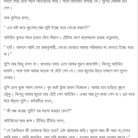
বলতে গিয়ে চোখ পড়ল আইরিনের পায়ে। সাথে মিটিমিটি হাসছে সে। তুশির মেজাজ চটে
গেল।
নাক ফুলিয়ে বলল,
“ এত কষ্ট করে মুছলাম,আর তুমি ইচ্ছে করে নোংরা করলে?”
আইরিন বুকের সাথে দুহাত বেঁধে দাঁড়াল। ঠোঁটের কোণ জ্বলজ্বল করছে চতুরতায়,
“ হ্যাঁ। আসলে আমি তো রাজকুমারী, নোংরা মেঝেতে আমার পরিষ্কার পা ফেলতে ইচ্ছে করে
না।”
তুশি আর কিছু বলল না। বাধ্যের ন্যায় এসে আবার মুছল জায়গাটা। কিন্তু আইরিন
দমেনি। সঙ্গে সঙ্গে আবার কয়েক পা হেঁটে গেল সে। ফের জুতোর চিহ্ন দগদগে দাগ তুলল
সেথায়।
তুশি চোখ বুজে শ্বাস ফেলল। খুব কষ্টে ঠান্ডা রাখল নিজেকে। আবার হাত ছড়িয়ে মুছল
ওটুকু। কিন্তু আবার জুতো পরে হেঁটে গেল আইরিন। এবার আর চুপ থাকা গেল না। দুম করে
উঠে দাঁড়াল তুশি। কটমটিয়ে বলল,
“ কী শুরু করেছ তুমি? ঘর ময়লা করছো কেন?”
আইরিনের স্বর রুক্ষ। চিঁবিয়ে চিঁবিয়ে বলল,
“ সে কৈফিয়ত কী তোমাকে দিতে হবে? এটা আমাদের বাড়ি। জুতো পরব কী পরব না,সেসব
আমি বুঝব। আমি মালকিন, আর তুমি কাজের মেয়ে। যতবার ময়লা করব ততবার মুছবে।”