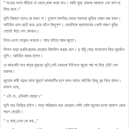
“ সংয়ের মতো দাঁড়িয়ে না থেকে,কাজ করো যাও। ঘরটা মুছে তারপর আমাকে এক কাপ চা
দিয়ে যাবে।”
তুশি বিরক্ত হলেও রা করল না। চুপচাপ বালতির ভেতর ন্যাকরা ডুবিয়ে মোছা শুরু করল।
আইরিন চোখ ছোট করে চেয়ে রইল কিছুক্ষণ। মেয়েটাকে জ্বালানোর একটা দারুণ বুদ্ধি
পেতেই উঠে গেল কোথাও।
ফিরে এলো সেকেন্ড কয়েকে। পায়ে বাইরে পরার জুতো।
বিশাল বড়ো ড্রয়িংরুমের মেঝেতে ঝিলমিল করছে জল। দু হাঁটু গেড়ে মনোযোগ দিয়ে মুছছিল
তুশি। আইরিন ক্রুর হাসল।
যে জায়গাটা সবে মাত্র মুছেছে তুশি,সেই চকচকে টাইলসে জুতো পরা পা দিয়ে হেঁটে গেল
তারপর।
জুতোর ভারী শব্দের সাথে মুহুর্তে কাদামাটির ছাপ বসল তাতে৷ আইরিন কিছু দূর গিয়ে থামল।
ডাকল ওকে,
“ এই যে, এদিকটা মোছো।”
তুশি ঘাড় ফিরিয়ে চাইল। সদ্য পরিষ্কার করা মেঝেতে গোটা গোটা জুতোর ছাপ! আকাশ থেকে
পড়ল মেয়েটা।
“ এ বাবা,এসব কে কর…”