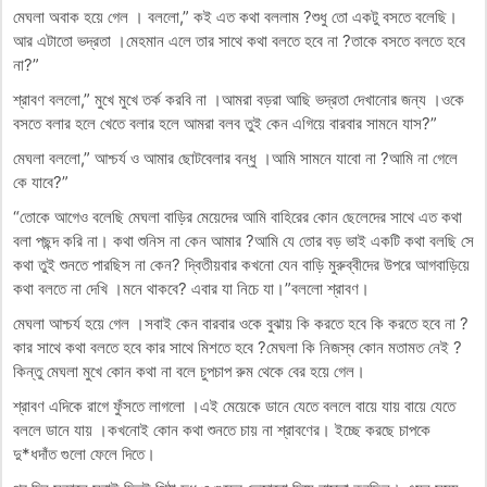
মেঘলা অবাক হয়ে গেল । বললো,” কই এত কথা বললাম ?শুধু তো একটু বসতে বলেছি।
আর এটাতো ভদ্রতা ।মেহমান এলে তার সাথে কথা বলতে হবে না ?তাকে বসতে বলতে হবে
না?”
শ্রাবণ বললো,” মুখে মুখে তর্ক করবি না ।আমরা বড়রা আছি ভদ্রতা দেখানোর জন্য ।ওকে
বসতে বলার হলে খেতে বলার হলে আমরা বলব তুই কেন এগিয়ে বারবার সামনে যাস?”
মেঘলা বললো,” আশ্চর্য ও আমার ছোটবেলার বন্ধু ।আমি সামনে যাবো না ?আমি না গেলে
কে যাবে?”
“তোকে আগেও বলেছি মেঘলা বাড়ির মেয়েদের আমি বাহিরের কোন ছেলেদের সাথে এত কথা
বলা পছন্দ করি না। কথা শুনিস না কেন আমার ?আমি যে তোর বড় ভাই একটি কথা বলছি সে
কথা তুই শুনতে পারছিস না কেন? দ্বিতীয়বার কখনো যেন বাড়ি মুরুব্বীদের উপরে আগবাড়িয়ে
কথা বলতে না দেখি ।মনে থাকবে? এবার যা নিচে যা।”বললো শ্রাবণ।
মেঘলা আশ্চর্য হয়ে গেল ।সবাই কেন বারবার ওকে বুঝায় কি করতে হবে কি করতে হবে না ?
কার সাথে কথা বলতে হবে কার সাথে মিশতে হবে ?মেঘলা কি নিজস্ব কোন মতামত নেই ?
কিন্তু মেঘলা মুখে কোন কথা না বলে চুপচাপ রুম থেকে বের হয়ে গেল।
শ্রাবণ এদিকে রাগে ফুঁসতে লাগলো ।এই মেয়েকে ডানে যেতে বললে বায়ে যায় বায়ে যেতে
বললে ডানে যায় ।কখনোই কোন কথা শুনতে চায় না শ্রাবণের। ইচ্ছে করছে চাপকে
দু*ধদাঁত গুলো ফেলে দিতে।