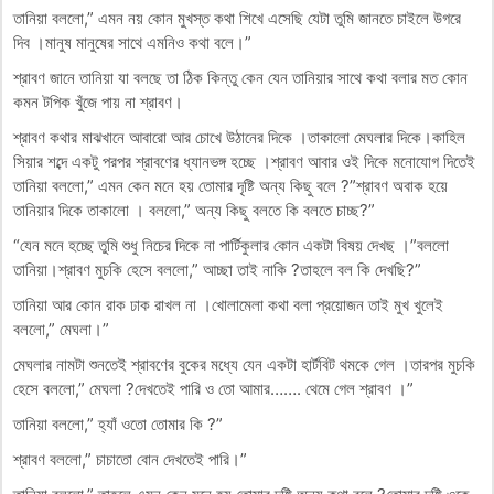
তানিয়া বললো,” এমন নয় কোন মুখস্ত কথা শিখে এসেছি যেটা তুমি জানতে চাইলে উগরে
দিব ।মানুষ মানুষের সাথে এমনিও কথা বলে।”
শ্রাবণ জানে তানিয়া যা বলছে তা ঠিক কিন্তু কেন যেন তানিয়ার সাথে কথা বলার মত কোন
কমন টপিক খুঁজে পায় না শ্রাবণ।
শ্রাবণ কথার মাঝখানে আবারো আর চোখে উঠানের দিকে ।তাকালো মেঘলার দিকে।কাহিল
সিয়ার শব্দে একটু পরপর শ্রাবণের ধ্যানভঙ্গ হচ্ছে ।শ্রাবণ আবার ওই দিকে মনোযোগ দিতেই
তানিয়া বললো,” এমন কেন মনে হয় তোমার দৃষ্টি অন্য কিছু বলে ?”শ্রাবণ অবাক হয়ে
তানিয়ার দিকে তাকালো । বললো,” অন্য কিছু বলতে কি বলতে চাচ্ছ?”
“যেন মনে হচ্ছে তুমি শুধু নিচের দিকে না পার্টিকুলার কোন একটা বিষয় দেখছ ।”বললো
তানিয়া।শ্রাবণ মুচকি হেসে বললো,” আচ্ছা তাই নাকি ?তাহলে বল কি দেখছি?”
তানিয়া আর কোন রাক ঢাক রাখল না ।খোলামেলা কথা বলা প্রয়োজন তাই মুখ খুলেই
বললো,” মেঘলা।”
মেঘলার নামটা শুনতেই শ্রাবণের বুকের মধ্যে যেন একটা হার্টবিট থমকে গেল ।তারপর মুচকি
হেসে বললো,” মেঘলা ?দেখতেই পারি ও তো আমার……. থেমে গেল শ্রাবণ ।”
তানিয়া বললো,” হ্যাঁ ওতো তোমার কি ?”
শ্রাবণ বললো,” চাচাতো বোন দেখতেই পারি।”