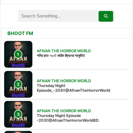
BHOOT FM
AFNAN THE HORROR WORLD
শনির রাত-৭০!! কারিন জ্বিনের আকুতি!!
AFNAN THE HORROR WORLD
Thursday Night
Episode_-204!!@AfnanTheHorrorWorld
AFNAN THE HORROR WORLD
Thursday Night Episode
-203!!@AfnanTheHorrorWorldBD