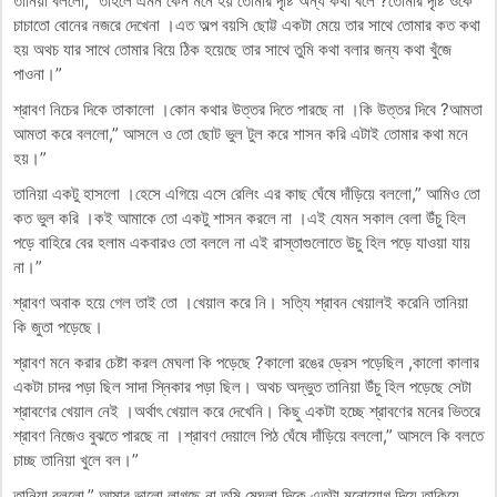
তানিয়া বললো,” তাহলে এমন কেন মনে হয় তোমার দৃষ্টি অন্য কথা বলে ?তোমার দৃষ্টি ওকে
চাচাতো বোনের নজরে দেখেনা ।এত অল্প বয়সি ছোট্ট একটা মেয়ে তার সাথে তোমার কত কথা
হয় অথচ যার সাথে তোমার বিয়ে ঠিক হয়েছে তার সাথে তুমি কথা বলার জন্য কথা খুঁজে
পাওনা।”
শ্রাবণ নিচের দিকে তাকালো ।কোন কথার উত্তর দিতে পারছে না ।কি উত্তর দিবে ?আমতা
আমতা করে বললো,” আসলে ও তো ছোট ভুল টুল করে শাসন করি এটাই তোমার কথা মনে
হয়।”
তানিয়া একটু হাসলো ।হেসে এগিয়ে এসে রেলিং এর কাছ ঘেঁষে দাঁড়িয়ে বললো,” আমিও তো
কত ভুল করি ।কই আমাকে তো একটু শাসন করলে না ।এই যেমন সকাল বেলা উঁচু হিল
পড়ে বাহিরে বের হলাম একবারও তো বললে না এই রাস্তাগুলোতে উচু হিল পড়ে যাওয়া যায়
না।”
শ্রাবণ অবাক হয়ে গেল তাই তো ।খেয়াল করে নি। সত্যি শ্রাবন খেয়ালই করেনি তানিয়া
কি জুতা পড়েছে।
শ্রাবণ মনে করার চেষ্টা করল মেঘলা কি পড়েছে ?কালো রঙের ড্রেস পড়েছিল ,কালো কালার
একটা চাদর পড়া ছিল সাদা স্নিকার পড়া ছিল। অথচ অদ্ভুত তানিয়া উঁচু হিল পড়েছে সেটা
শ্রাবণের খেয়াল নেই ।অর্থাৎ খেয়াল করে দেখেনি। কিছু একটা হচ্ছে শ্রাবণের মনের ভিতরে
শ্রাবণ নিজেও বুঝতে পারছে না ।শ্রাবণ দেয়ালে পিঠ ঘেঁষে দাঁড়িয়ে বললো,” আসলে কি বলতে
চাচ্ছ তানিয়া খুলে বল।”
তানিয়া বললো,” আমার ভালো লাগছে না তুমি মেঘলা দিকে এতটা মনোযোগ দিয়ে তাকিয়ে