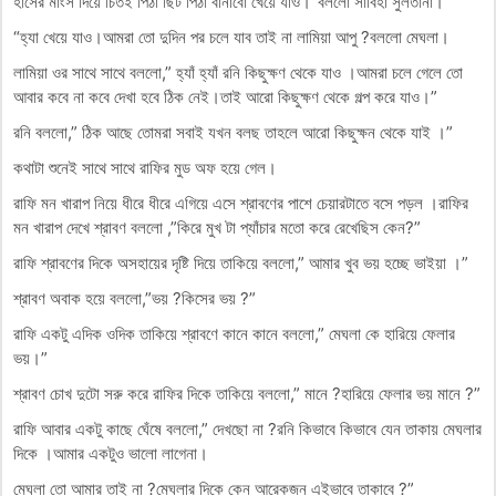
হাসের মাংস দিয়ে চিতই পিঠা ছিট পিঠা বানাবো খেয়ে যাও।”বললো সাবিহা সুলতানা।
“হ্যা খেয়ে যাও।আমরা তো দুদিন পর চলে যাব তাই না লামিয়া আপু ?বললো মেঘলা।
লামিয়া ওর সাথে সাথে বললো,” হ্যাঁ হ্যাঁ রনি কিছুক্ষণ থেকে যাও ।আমরা চলে গেলে তো
আবার কবে না কবে দেখা হবে ঠিক নেই।তাই আরো কিছুক্ষণ থেকে গল্প করে যাও।”
রনি বললো,” ঠিক আছে তোমরা সবাই যখন বলছ তাহলে আরো কিছুক্ষন থেকে যাই ।”
কথাটা শুনেই সাথে সাথে রাফির মুড অফ হয়ে গেল।
রাফি মন খারাপ নিয়ে ধীরে ধীরে এগিয়ে এসে শ্রাবণের পাশে চেয়ারটাতে বসে পড়ল ।রাফির
মন খারাপ দেখে শ্রাবণ বললো ,”কিরে মুখ টা প্যাঁচার মতো করে রেখেছিস কেন?”
রাফি শ্রাবণের দিকে অসহায়ের দৃষ্টি দিয়ে তাকিয়ে বললো,” আমার খুব ভয় হচ্ছে ভাইয়া ।”
শ্রাবণ অবাক হয়ে বললো,”ভয় ?কিসের ভয় ?”
রাফি একটু এদিক ওদিক তাকিয়ে শ্রাবণে কানে কানে বললো,” মেঘলা কে হারিয়ে ফেলার
ভয়।”
শ্রাবণ চোখ দুটো সরু করে রাফির দিকে তাকিয়ে বললো,” মানে ?হারিয়ে ফেলার ভয় মানে ?”
রাফি আবার একটু কাছে ঘেঁষে বললো,” দেখছো না ?রনি কিভাবে কিভাবে যেন তাকায় মেঘলার
দিকে ।আমার একটুও ভালো লাগেনা।
মেঘলা তো আমার তাই না ?মেঘলার দিকে কেন আরেকজন এইভাবে তাকাবে ?”