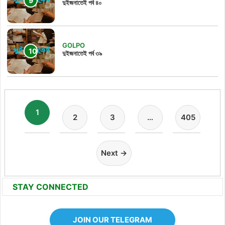
দুইজনাতেই পর্ব ৪০
GOLPO
দুইজনাতেই পর্ব ৩৯
1
2
3
…
405
Next →
STAY CONNECTED
JOIN OUR TELEGRAM