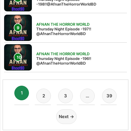
-198!!@AfnanTheHorrorWorldBD
AFNAN THE HORROR WORLD
Thursday Night Episode -197!!‪
@AfnanTheHorrorWorldBD‬
AFNAN THE HORROR WORLD
Thursday Night Episode -196!!
@AfnanTheHorrorWorldBD
1
2
3
…
39
Next →