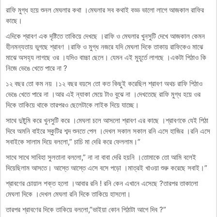
রাফি মুগ্ধ হয়ে শুনল মেঘলার কথা ।মেঘলার সব কথাই বড্ড ভালো লাগে আজকাল রাফির
কাছে।
এদিকে শ্রাবণ এক দৃষ্টিতে তাকিয়ে দেখছে ।রাফি ও মেঘলার খুনসুটি দেখে আজকাল কেমন
হীনমন্যতায় ভুগছে শ্রাবণ ।রাফি ও মুগ্ধ নজরে যদি মেঘলা দিকে তাকায় রাফিকেও মাঝে
মাঝে অসহ্য লাগছে ওর ।যদিও বাচ্চা ছেলে। যেমন এই মুহূর্তে লাগছে ।একটা পিঠাও কি
নিজে ভেঙে খেতে পারে না ?
১২ বছর তো কম নয় ।১২ বছর বয়সে তো কত কিছুই করেছিল শ্রাবণ অথচ রাফি পিঠাও
ভেঙে খেতে পারে না ।আর এই ন্যাকা মেয়ে টাও বুঝে না ।দেখতেছে রাফি মুগ্ধ হয়ে ওর
দিকে তাকিয়ে থাকে তারপরও ছেলেটাকে লাইক দিয়ে যাচ্ছে।
সাথে দুষ্টুমি করে খুনসুটি করে ।মেঘলা চলে আসলো শ্রাবণ এর কাছে ।শ্রাবণকে যেই পিঠা
দিবে অমনি বাইরে স্কুটির শব্দ শুনতে পেল ।দেখল সকাল সকাল রনি এসে হাজির ।রনি এসে
সবাইকে সালাম দিয়ে বললো,” চাচি মা দেরি করে ফেললাম।”
সাথে সাথে সাবিহা সুলতানা বললো,” না না বাবা দেরি হয়নি ।তোমাকে তো আমি বলেই
দিয়েছিলাম আসতে। আস্তে আস্তে এসে বসে পড়ো ।মাত্রই খাওয়া শুরু করেছে সবাই।”
শ্রাবণের চোয়াল শক্ত হলো ।আবার রনি ! রনি কেন এখানে এসেছে ?তারপর তাকালো
মেঘলা দিকে ।দেখল মেঘলা রনি দিকে তাকিয়ে হাসলো।
তারপর শ্রাবণের দিকে তাকিয়ে বললো,”ভাইয়া কোন পিঠাটা আগে দিব ?”