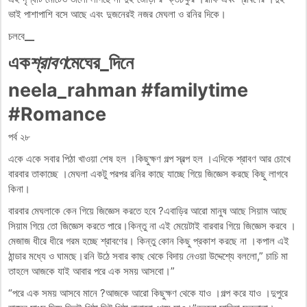
ভাই পাশাপাশি বসে আছে এবং দুজনেরই নজর মেঘলা ও রনির দিকে।
চলবে
__
এক
শ্রাবণ
মেঘের_দিনে
neela_rahman #familytime
#Romance
পর্ব ২৮
একে একে সবার পিঠা খাওয়া শেষ হল ।কিছুক্ষণ গল্প স্বল্প হল ।এদিকে শ্রাবণ আর চোখে
বারবার তাকাচ্ছে ।মেঘলা একটু পরপর রনির কাছে যাচ্ছে গিয়ে জিজ্ঞেস করছে কিছু লাগবে
কিনা।
বারবার মেঘলাকে কেন গিয়ে জিজ্ঞেস করতে হবে ?এবাড়ির আরো মানুষ আছে সিয়াম আছে
সিয়াম গিয়ে তো জিজ্ঞেস করতে পারে।কিন্তু না এই মেয়েটাই বারবার গিয়ে জিজ্ঞেস করবে ।
মেজাজ ধীরে ধীরে গরম হচ্ছে শ্রাবণের। কিন্তু কোন কিছু প্রকাশ করছে না ।কপাল এই
ঠান্ডার মধ্যে ও ঘামছে।রনি উঠে সবার কাছ থেকে বিদায় নেওয়া উদ্দেশ্যে বললো,” চাচি মা
তাহলে আজকে যাই আবার পরে এক সময় আসবো।”
“পরে এক সময় আসবে মানে ?আজকে আরো কিছুক্ষণ থেকে যাও ।গল্প করে যাও ।দুপুরে