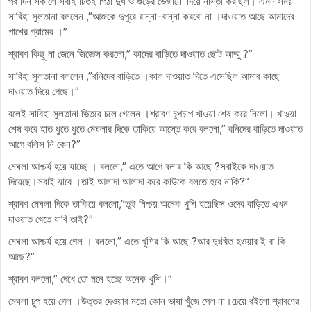
পর দিন সকালে সবাই চিতই পিঠা দুধ ও গুড়ের ভেজানো দিয়ে নাস্তা করছিল। এমন সময়
সাবিহা সুলতানা বললেন ,”আজকে দুপুরে রান্না-বান্না করবো না ।দাওয়াত আছে আমাদের
পাশের গ্রামের ।”
শ্রাবণ কিছু না জেনে জিজ্ঞেস করলো,” কাদের বাড়িতে দাওয়াত ছোট আম্মু ?”
সাবিহা সুলতানা বললেন ,”রনিদের বাড়িতে ।কাল দাওয়াত দিতে এসেছিল আমার কাছে
দাওয়াত দিয়ে গেছে।”
বলেই সাবিহা সুলতানা ভিতরে চলে গেলেন ।শ্রাবণ চুপচাপ খাওয়া শেষ করে নিলো। খাওয়া
শেষ করে হাত ধুতে ধুতে মেঘলার দিকে তাকিয়ে আস্তে করে বললো,” রনিদের বাড়িতে দাওয়াত
আগে বলিস নি কেন?”
মেঘলা আশ্চর্য হয়ে যাচ্ছে । বললো,” এতে আগে বলার কি আছে ?সবাইকে দাওয়াত
দিয়েছে।সবাই যাবে ।তাই আলাদা আলাদা করে কাউকে বলতে হবে নাকি?”
শ্রাবণ মেঘলা দিকে তাকিয়ে বললো,”তুই নিশ্চয় অনেক খুশি হয়েছিস ওদের বাড়িতে এখন
দাওয়াত খেতে যাবি তাই?”
মেঘলা আশ্চর্য হয়ে গেল । বললো,” এতে খুশির কি আছে ?আর দুঃখিত হওয়ার ই বা কি
আছে?”
শ্রাবণ বললো,” দেখে তো মনে হচ্ছে অনেক খুশি।”
মেঘলা চুপ হয়ে গেল ।উত্তর দেওয়ার মতো কোন ভাষা খুঁজে পেল না।চেয়ে রইলো শ্রাবণের