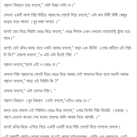
শ্রাবণ বিরক্ত হয়ে বললো,” যেটা ইচ্ছা সেটা দে।”
মেঘলা একটি ভাপা পিঠা উঠিয়ে শ্রাবণের প্লেটে দিয়ে বললো,” এটা খান মিষ্টি মিষ্টি খেজুর
গুড়ের গন্ধ পাবেন ।খুব মজা লাগবে ।”
বলেই হাত দিয়ে পিঠাটা ভেঙে দিয়ে বললো,” ভেঙে দিলাম এখন দেখবেন তাড়াতাড়ি ঠান্ডা হয়ে
যাবে।”
বলেই যেই রনির কাছে যাবে ওমনি আবার বললো,” দাড়া এক মিনিট ।তোর বাটিতে ওই পিঠা
টা কি?” মেঘলা বললো ,”ও এটা এটা চিতই পিঠা ।”
শ্রাবণ বললো,”হলো এটা ও ভেঙে দে।”
মেঘলা পিঠা শ্রাবণের প্লেটে দিয়ে ভেঙে দিয়ে আবার যেই সামনের দিকে যাবে অমনি আবার
শ্রাবণ বললো,” দাড়া ওই পিঠাটা কি ?”
মেঘলা বললো,” এটা তেলের পিঠা। “
শ্রাবণ বিরক্ত ।খুব বিরক্ত ।তাই বললো,”এটাও ভেঙে দে।”
বাধ্য হয়ে মেঘলা এই পিঠাটাও ভেঙে দিয়ে বললো,” এবার তিনটা পিঠা দিয়েছি ।হয়েছে ।
আগে এগুলো খাওয়া শেষ করেন তারপর আমি আবার নিয়ে আসছি ।”
বলেই রনির দিকে এগিয়ে গিয়ে একটি একটি করে পিঠা প্লেটে দিতে লাগলো মেঘলা।
এই দৃশ্যটি মোটেও ভালো লাগছে না দুই জোড়া র*ক্তচক্ষুর ।রাফি এবং শ্রাবণের ।দুই