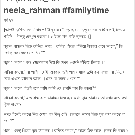
neela_rahman #familytime
পর্ব ২৭
[আগেই দুঃখিত বলে নিলাম পর্ব টা খুব একটা বড় হবে না দুপুরে দাওয়াত ছিল তাই লিখতে
পারিনি। কিন্তু রেসপন্স করবেন। পেইজে লাল বাতি জ্বলছে।]
শ্রাবন সামনের দিকে তাকিয়ে আছে ।তানিয়া পিছনে দাঁড়িয়ে নীরবতা ভেঙে বললো,” কি
দেখছো এত মনোযোগ দিয়ে?”
শ্রাবণ বললো,” কই ?মনোযোগ দিয়ে কি দেখব ?এমনি দাঁড়িয়ে ছিলাম ।”
তানিয়া বললো,” না আমি এসেছি তারপরও তুমি আমার সাথে দুটো কথা বলছো না ,নিচের
দিকে এখনো তাকিয়ে আছো ।এমন কি আছে ওখানে?”
শ্রাবণ বললো ,”তুমি বলো আমি শুনছি তো।আমি আর কি বলবো?”
তানিয়া বললো,”আজ বাদে কাল আমাদের বিয়ে হবে অথচ তুমি আমার সাথে বলার মতো কথা
খুঁজে পাওনা?
অথচ নিজেই বলছো নিচে দেখার মত কিছু নেই ।তাহলে আমার দিকে ঘুরে কথা বলছো না
কেন?”
শ্রাবণ একটু পিছনে ঘুরে তাকালো ।তাকিয়ে বললো,” আচ্ছা ঠিক আছে ।বলো কি বলবে ?”