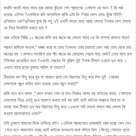
কথাটা শুনেই সাথে সাথে ভ্রু জোড়া কুঁচকে গেল শ্রাবণের ।মেঘলা ওর মানে ? কি শুরু
হয়েছে এইসব ?একদিকে রনি অন্যদিকে রাফি এটা কি ?আর কোন মেয়ে খুঁজে পাইনি
দুনিয়াতে ওরা?দুনিয়ার বুকে কি শুধু এই একটি মাত্র মেয়ে আছে মেঘলা ?সবার কেন মেঘলা
কে নিয়ে টানাটানি করতে হবে ?
আর এদিকে পিচ্চি ১২ বছরের রাফি চার বছরে বড় মেঘলা সাথে ওর কি সম্পর্ক থাকতে পারে?
শ্রাবণ রাফিকে বললো,” লজ্জা করে না তোর ?মেঘলা তোর চাচাতো বোন আর তোর থেকে চার
বছরের বড় ।কোথাও শুনেছিস চার পাঁচ বছরে বড় মেয়েদের প্রেমে পড়ে কেউ? তোর বয়স কত
?ফিডার ছেড়েছিস কবে ?এখনই প্রেমের কি বুঝিস তুই ?নাক টিপলে এখনো দুধ পড়ে ।
এখনো মাকে ছাড়া ঘুমাতে পারিস না তাহলে?
ঠিকঠাক মত হিসু করে ঘুম না পারালে রাতে তো বিছানায় হিসু করে দিস তুই ।আবার
মেঘলাকে পছন্দ করিস বয়স হয়েছে তোর পছন্দ করার?”
রাফি মনে মনে ভাবল ,”কোন সম্মান পেল না তাও নিজের আপন বড় ভাইয়ের কাছে ।আসলো
মেঘলাকে নিয়ে একটু দুঃখ প্রকাশ করতে কই বড় ভাই ছোট ভাইকে সান্ত্বনা দিবে তা না
বলছে নাক টিপলে দুধ পরে বিছানায় হিসু করে।এগুলো যদি মেঘলা শুনতে পায় মেঘলা কি
কখনো ভালোবাসবে ওকে?”
তাই চুপচাপ সামনের দিকে তাকিয়ে রইল ।এদিকে শ্রাবণেরও মেজাজটা গরম হচ্ছে কেন যেন
।মনে মনে আফসোস হচ্ছে ছোট ভাইকে কতগুলো কথা শুনিয়ে দিল ।কিন্তু শোনাতে হতো