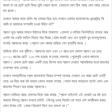
থাকো বা ওর ছোট ছোট বিষয় তুমি খেয়াল রাখো ।চাচাতো বোন ঠিক আছে বোন আছে বোনের
মত রাখো।
যেখানে আমার সাথে দুদিন পর তোমার বিয়ে হবে সেখানে তোমার মনোযোগের কেন্দ্রবিন্দু কি
আমি বা আমাদের সম্পর্কটা হওয়া উচিত না?”
শ্রাবণ ঘুরে আবার সামনে উঠানের দিকে তাকালো ।মেঘলা ও লামিয়া খিলখিলিয়ে হাসছে আর
একটা পর একটা কাহিল সিয়ায় পাড় দিচ্ছে।হঠাৎ করেই কেন যেন দৃশ্যটা খুব মনোমুগ্ধকর
লাগছে শ্রাবনের কাছে ।শ্রাবণ যেন আবার হারিয়ে গেল দৃশ্যটির মাঝে ।
তাকিয়ে রইল এক দৃষ্টিতে। শ্রাবণের বয়স এখন ২৭ বছর চলে মেঘলা শ্রাবণ এর চেয়ে
১০-১১ বছরের ছোট ।১৬ শেষ হয়েছে বা চলছে মেঘলার ।পুরোপুরি এখনো জানেনা
শ্রাবণ। মেঘলা ছোট বাচ্চা একটি মেয়ে বিশেষ করে শ্রাবণ যেখানে আমেরিকার মতো জায়গায়
লেখাপড়া করে এসেছে ।
যেখানে সমবয়সীদের প্রেম ভালোবাসা বিয়ের সম্পর্ক দেখেছে সেখানে এত বাচ্চা ছোট একটি
মেয়ে ওর বিয়ে করা বউ ভাবতে কেমন অবাক লাগছে ।সাথে সাথে অবচেতন মনেই কোন এক
জায়গায় শিহরণ বয়ে যাচ্ছে শ্রাবণের।
শ্রাবণ তাকিয়ে আছে মেঘলার দিকে আর ভাবছে ,”শ্রাবণ চাইলেই এই মেয়েটা ওর বউ হতে
পারতো !কিন্তু শ্রাবণ কখনো চাইনি ।কিন্তু ওদের বিয়েটা তো সত্য এটা অস্বীকার করার
কোন উপায় নেই ।কারণ ডিভোর্স দিতে হবে মেঘলা কে।”