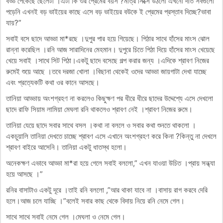
বড্ড পেকেছে ছেলেটা ।এটা কি ওর প্রেমের বয়স ?মাত্র সিক্সে উঠলো এখনো দাঁত সবগুলো
পড়েনি এখনই বড় ভাইয়ের কাছে এসে বড় ভাইয়ের বউকে ই প্রেমের প্রস্তাব দিচ্ছে?ভাবা
যায়?”
সবাই বসে ছাদে আড্ডা মা*রছে ।দুপুর পার হয়ে গিয়েছে। পিঠার সাথে হাঁসের মাংস ঝোল
রান্না করেছিল ।রনি আজ সারাদিনের মেহমান। দুপুরে চিতে পিঠা দিয়ে হাঁসের মাংস খেয়েছে
খেয়ে সবাই ।সাথে সিট পিঠা।একটু ছাদে বসেছে গল্প করার জন্য ।এদিকে শ্রাবণ নিজের
রুমেই শুয়ে আছে ।তবে দরজা খোলা ।বিছানা থেকেই ওদের আড্ডা জায়গাটা দেখা যাচ্ছে
এবং প্রত্যেকটি কথা ওর কানে আসছে।
তানিয়া আড্ডায় অংশগ্রহণ না করলেও কিছুক্ষণ পর ধীরে ধীরে ছাদের উদ্দেশ্যে এসে দেখলো
ছাদে রাফি সিয়াম লামিয়া মেঘলা রনি থাকলেও শ্রাবণ নেই ।শ্রাবণ নিজের রুমে।
তানিয়া যেয়ে ছাদে সবার সাথে বসল ।কথা না বললে ও সবার কথা শুনতে থাকলো ।
একচুয়ালি তানিয়া দেখতে চাচ্ছে শ্রাবণ এসে এখানে অংশগ্রহণ করে কিনা ?কিন্তু না দেখলে
শ্রাবণ বাইরে আসেনি। তানিয়া একটু ধাতস্থ হলো।
অনেকক্ষণ এভাবে আড্ডা মা*রা হয়ে গেলে সবাই বললো,” এখন যাওয়া উচিত ।প্রায় সন্ধ্যা
হয়ে আসছে ।”
রনির বাসাটাও একটু দূরে ।তাই রনি বললো ,”আর থাকা যাবে না ।বাসায় রাগ করবে দেরি
হলে।আজ চলে যাচ্ছি ।”বলেই সবার কাছ থেকে বিদায় নিয়ে রনি নেমে গেল।
সাথে সাথে সবাই নেমে গেল ।মেঘলা ও নেমে গেল।