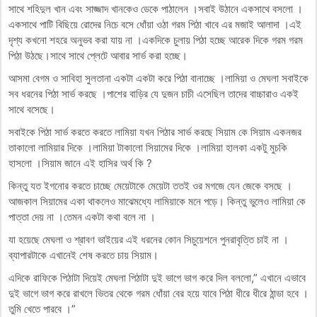
সাথে শহিদুল খান এবং সাজ্জাদ খানকেও ডেকে পাঠালেন ।সবাই উঠানে একসাথে বসলো ।
একসাথে পাটি বিছিয়ে রোদের নিচে বসে ধোঁয়া ওঠা গরম পিঠা খাবে এর মজাই আলাদা ।এই
দৃশ্য কখনো শহরে অনুভব করা যায় না ।একদিকে চুলায় পিঠা হচ্ছে আরেক দিকে গরম গরম
পিঠা উঠছে।সাথে সাথে প্লেটে আবার সার্ভ করা হচ্ছে।
আসমা বেগম ও সাবিহা সুলতানা একটা একটা করে পিঠা বানাচ্ছে ।লামিয়া ও মেঘলা সবাইকে
সব ধরনের পিঠা সার্ভ করছে ।পাশের বাড়ির যে দুজন চাচী এসেছিল তাদের বাচ্চারাও একই
সাথে বসেছে।
সবাইকে পিঠা সার্ভ করতে করতে লামিয়া যখন পিঠার সার্ভ করছে সিয়াম কে সিয়াম একনজর
তাকালো লামিয়ার দিকে ।লামিয়া টাকালো সিয়ামের দিকে ।লামিয়া হালকা একটু মুচকি
হাসলো ।সিয়াম জানে এই হাসির অর্থ কি ?
কিন্তু যত ইগনোর করতে চাচ্ছে মেয়েটাকে মেয়েটা ততই ওর মগজে যেন জেকে বসছে ।
আজকাল সিয়ামের একা থাকলেও মাঝেমধ্যে লামিয়াকে মনে পড়ে। কিন্তু ভুলেও লামিয়া কে
পাত্তা দেয় না ।তেমন একটা কথা বলে না ।
যা হয়েছে মেঘলা ও শ্রাবণ ভাইয়ের এই ধরনের কোন সিচুয়েশনে পুনরাবৃত্তি চাই না ।
ব্যাপারটাকে এখানেই শেষ করতে চায় সিয়াম।
এদিকে রাফিকে পিঠাটা দিয়েই মেঘলা পিঠাটা দুই ভাগে ভাগ করে দিল বললো,” এখানে এভাবে
দুই ভাগে ভাগ করে রাখলে ভিতর থেকে গরম ধোঁয়া বের হয়ে যাবে পিঠা ধীরে ধীরে ঠান্ডা হবে ।
তুমি খেতে পারবে ।”