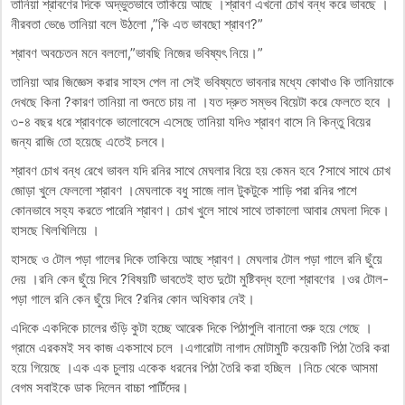
তানিয়া শ্রাবণের দিকে অদ্ভুতভাবে তাকিয়ে আছে ।শ্রাবণ এখনো চোখ বন্ধ করে ভাবছে ।
নীরবতা ভেঙে তানিয়া বলে উঠলো ,”কি এত ভাবছো শ্রাবণ?”
শ্রাবণ অবচেতন মনে বললো,”ভাবছি নিজের ভবিষ্যৎ নিয়ে।”
তানিয়া আর জিজ্ঞেস করার সাহস পেল না সেই ভবিষ্যতে ভাবনার মধ্যে কোথাও কি তানিয়াকে
দেখছে কিনা ?কারণ তানিয়া না শুনতে চায় না ।যত দ্রুত সম্ভব বিয়েটা করে ফেলতে হবে ।
৩-৪ বছর ধরে শ্রাবণকে ভালোবেসে এসেছে তানিয়া যদিও শ্রাবণ বাসে নি কিন্তু বিয়ের
জন্য রাজি তো হয়েছে এতেই চলবে।
শ্রাবণ চোখ বন্ধ রেখে ভাবল যদি রনির সাথে মেঘলার বিয়ে হয় কেমন হবে ?সাথে সাথে চোখ
জোড়া খুলে ফেললো শ্রাবণ ।মেঘলাকে বধু সাজে লাল টুকটুকে শাড়ি পরা রনির পাশে
কোনভাবে সহ্য করতে পারেনি শ্রাবণ। চোখ খুলে সাথে সাথে তাকালো আবার মেঘলা দিকে।
হাসছে খিলখিলিয়ে ।
হাসছে ও টোল পড়া গালের দিকে তাকিয়ে আছে শ্রাবণ। মেঘলার টোল পড়া গালে রনি ছুঁয়ে
দেয় ।রনি কেন ছুঁয়ে দিবে ?বিষয়টি ভাবতেই হাত দুটো মুষ্টিবদ্ধ হলো শ্রাবণের ।ওর টোল-
পড়া গালে রনি কেন ছুঁয়ে দিবে ?রনির কোন অধিকার নেই।
এদিকে একদিকে চালের গুঁড়ি কুটা হচ্ছে আরেক দিকে পিঠাপুলি বানানো শুরু হয়ে গেছে ।
গ্রামে এরকমই সব কাজ একসাথে চলে ।এগারোটা নাগাদ মোটামুটি কয়েকটি পিঠা তৈরি করা
হয়ে গিয়েছে ।এক এক চুলায় একেক ধরনের পিঠা তৈরি করা হচ্ছিল ।নিচে থেকে আসমা
বেগম সবাইকে ডাক দিলেন বাচ্চা পার্টিদের।