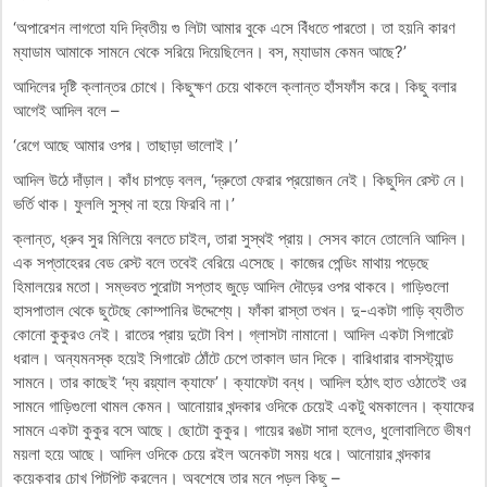
‘অপারেশন লাগতো যদি দ্বিতীয় গু লিটা আমার বুকে এসে বিঁধতে পারতো। তা হয়নি কারণ
ম্যাডাম আমাকে সামনে থেকে সরিয়ে দিয়েছিলেন। বস, ম্যাডাম কেমন আছে?’
আদিলের দৃষ্টি ক্লান্তর চোখে। কিছুক্ষণ চেয়ে থাকলে ক্লান্ত হাঁসফাঁস করে। কিছু বলার
আগেই আদিল বলে –
‘রেগে আছে আমার ওপর। তাছাড়া ভালোই।’
আদিল উঠে দাঁড়াল। কাঁধ চাপড়ে বলল, ‘দ্রুতো ফেরার প্রয়োজন নেই। কিছুদিন রেস্ট নে।
ভর্তি থাক। ফুললি সুস্থ না হয়ে ফিরবি না।’
ক্লান্ত, ধ্রুব সুর মিলিয়ে বলতে চাইল, তারা সুস্থই প্রায়। সেসব কানে তোলেনি আদিল।
এক সপ্তাহেরর বেড রেস্ট বলে তবেই বেরিয়ে এসেছে। কাজের পেন্ডিং মাথায় পড়েছে
হিমালয়ের মতো। সম্ভবত পুরোটা সপ্তাহ জুড়ে আদিল দৌড়ের ওপর থাকবে। গাড়িগুলো
হাসপাতাল থেকে ছুটেছে কোম্পানির উদ্দেশ্যে। ফাঁকা রাস্তা তখন। দু-একটা গাড়ি ব্যতীত
কোনো কুকুরও নেই। রাতের প্রায় দুটো বিশ। গ্লাসটা নামানো। আদিল একটা সিগারেট
ধরাল। অন্যমনস্ক হয়েই সিগারেট ঠোঁটে চেপে তাকাল ডান দিকে। বারিধারার বাসস্ট্যান্ড
সামনে। তার কাছেই ‘দ্য রয়্যাল ক্যাফে’। ক্যাফেটা বন্ধ। আদিল হঠাৎ হাত ওঠাতেই ওর
সামনে গাড়িগুলো থামল কেমন। আনোয়ার খন্দকার ওদিকে চেয়েই একটু থমকালেন। ক্যাফের
সামনে একটা কুকুর বসে আছে। ছোটো কুকুর। গায়ের রঙটা সাদা হলেও, ধুলোবালিতে ভীষণ
ময়লা হয়ে আছে। আদিল ওদিকে চেয়ে রইল অনেকটা সময় ধরে। আনোয়ার খন্দকার
কয়েকবার চোখ পিটপিট করলেন। অবশেষে তার মনে পড়ল কিছু –