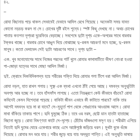
৪২.
–
রোযা বিছানায় পড়ে থাকল সেভাবেই যেভাবে আদিল রেখে গিয়েছে। অনেকটা সময় যাবত
কোনো নড়চড় করল না সে। চোখের দৃষ্টি রইল শূন্যে। স্পষ্ট কিছু দেখছে না। অথচ চোখের
পাতায় কতশত দৃশ্যরা ঘুরেফিরে বেড়াচ্ছে। সবশেষে দুটো দৃশ্য একে-অপরের সাথে বারবার
টক্কর খাচ্ছে। বারবার চোখে আঙুল দিয়ে বোঝাচ্ছে দু-রকম আচরণ! মনে হচ্ছে, দু-রকম
মানুষ। কতো ভেদাভেদ সেই দুটো আচরণের সাথে। দৃশ্য দুটো –
এক. খুব মনোযোগের সাথে নিজের পরনের শার্ট খুলে রোযার কাদামাটিতে ভীষণ নোংরা হওয়া
পা-জোড়া যত্নের সাথে মোছা আদিল মির্জা।
দুই. ক্রোধে দিকবিদিকশুন্য হয়ে শরীরের শক্তি দিয়ে রোযার গলা টিপে ধরা আদিল মির্জা।
রোযা নড়ল, হাত রাখল গলায়। সূক্ষ্ণ এক ব্যথা এখনো ঠাঁই পেয়ে আছে। দমবন্ধ অনুভূতিটা
অবশ্য আর হচ্ছে না। তবে হাঁসফাঁস লাগছে। এতো নিয়ন্ত্রণে কেউ কীভাবে বাঁচবে? রোযা
কদিনেই কেমন দিশেহারা পড়েছে। বাকিটা জীবন এভাবে কী কাটাতে পারবে? নাকি তার
আগেই দমবন্ধ হয়ে মা রা যাবে? সে-মুহূর্তে পাশ থেকে গোঙানোর আওয়াজ আসে। রোযা
মাথা বাঁকিয়ে তাকায় পাশে। হৃদি ঘুমুচ্ছে ঠিক। তবে ওর নরম, ছোট্ট ডান হাতটা হাতাচ্ছে
বিছানা জুড়ে। রোযা বিষণ্ণতা কাটে সে-দৃশ্যে। ঠোঁটের ভাঁজগুলো মসৃণ হয়। শরীরটা এগিয়ে
নিতেই হৃদি ঘুমের ঘোরে একেবারে কাছে এসে আষ্ঠেপৃষ্ঠে জড়িয়ে ধরল। মুখটা বুকে গুঁজে
দিয়েছে। রোযার মন ভরে যায়। শরীর জুড়ে বয়ে যায় অদ্ভুত শান্তি। এই অনুভূতি ভাষায়