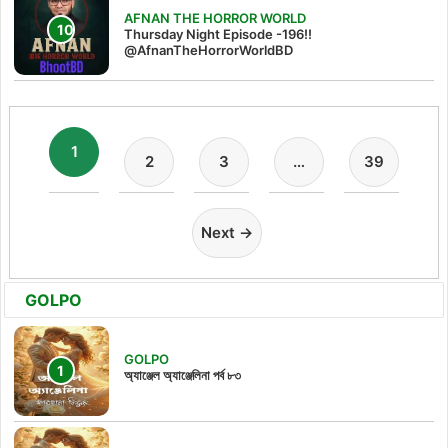
AFNAN THE HORROR WORLD
Thursday Night Episode -196!!
@AfnanTheHorrorWorldBD
1
2
3
…
39
Next →
GOLPO
GOLPO
অ্যাঞ্জেল অ্যাঞ্জেলিনা পর্ব ৮৩