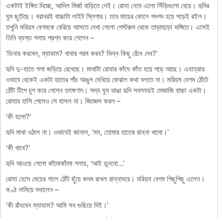
একটাই ইঙ্গিত দিচ্ছে, আদিল মির্জা বাড়িতে নেই। রোযা নেমে এলো সিঁড়িগুলো বেয়ে। হৃদির
ঘুম ছুটেছে। বরাবরই বাচ্চাটা লাইট স্লিপার। তবে মায়ের কোলে গদগদ হয়ে পড়েই রইল।
তখুনি মরিয়ম বেগমকে বেরিয়ে আসতে দেখা গেলো গেস্টরুম থেকে তাড়াহুড়ো ভঙ্গিতে। এসেই
তিনি ব্যস্ত গলায় প্রশ্ন করে গেলেন –
‘ডিনার করবেন, ম্যাডাম? খাবার গরম করব? ভিন্ন কিছু রেঁধে দেব?’
হৃদি দু-হাতে গলা জড়িয়ে রেখেছে। মাথাটা রোযার কাঁধে কাঁত হয়ে পড়ে আছে। এযাত্রায়
ওভাবে থেকেই একটা হাতের পাঁচ আঙুল দেখিয়ে বোঝাল কথা বলতে না। মরিয়ম বেগম ঠোঁটে
ঠোঁট টিপে চুপ করে গেলেন তৎক্ষণাৎ। সদ্য ঘুম ভাঙা হৃদি সবসময়ই মেজাজি বাচ্চা একটা।
রোযার হাসি পেলেও সে হাসল না। জিজ্ঞেস করল –
‘কী হলো?’
হৃদি মাথা ওঠাল না। ওভাবেই জানাল, ‘মম, তোমার হাতের রান্না খাবো।’
‘কী খাবে?’
হৃদি আওড়ে গেলো কাঁদোকাঁদো গলায়, ‘আই ডুননো…’
রোযা হেসে মেয়ের গালে ঠোঁট ছুঁয়ে কদম রাখল রান্নাঘরে। মরিয়ম বেগম পিছুপিছু এলেন।
কণ্ঠ নামিয়ে শুধালেন –
‘কী রাঁধবেন ম্যাডাম? আমি সব গুছিয়ে দিই।’