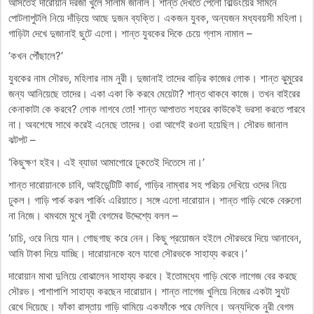
আসতেই দারোয়ান দরজা খুলে সালাম জানাল। শান্ত দেখতে পেলো বিল্ডিংয়ের সামনে
পোটলাপুটলি নিয়ে দাঁড়িয়ে আছে দুজন ব্যক্তি। একজন যুবক, অন্যজন মধ্যবয়সী মহিলা।
গাড়িটা দেখে দুজানাই ছুটে এলো। শান্ত যুবকের দিকে চেয়ে গ্লাস নামাল –
‘কখন পৌঁছালে?’
যুবকের নাম সৌরভ, মহিলার নাম নুরী। দুজানাই তাদের বাড়ির কাজের লোক। শান্ত ঝুমুরের
জন্য আনিয়েছে তাদের। একা একা কি করবে মেয়েটা? শান্ত থাকবে কাজে। তখন বাইরের
কেনাকাটা কে করবে? লোক লাগবে তো! শান্ত আপাতত শহরের কাউকেই ভরসা করতে পারবে
না। অবশেষে সাথে করেই এনেছে তাদের। ওরা আগেই রওনা হয়েছিল। সৌরভ জানাল
ঝটপট –
‘কিছুক্ষণ হইব। এই ব্যাডা আমাগোরে ঢুকতেই দিতেসে না।’
শান্ত দারোয়ানকে চাবি, আইডেন্টিটি কার্ড, গাড়ির নাম্বার সহ পরিচয় দেখিয়ে ওদের নিয়ে
ঢুকল। গাড়ি পার্ক করল পার্কিং এরিয়াতে। সঙ্গে এলো দারোয়ান। শান্ত গাড়ি থেকে বেরুলো
না নিজে। থমথমে মুখে নুরী বেগমের উদ্দেশ্যে বলল –
‘চাচি, ওরে নিয়ে যান। গোছগাছ করে নেন। কিছু প্রয়োজন হইলে সৌরভরে দিয়ে আনাবেন,
আমি টাকা দিয়ে যাচ্ছি। দারোয়ানকে বলে যাবো সৌরভকে সাহায্য করবে।’
দারোয়ান মাথা দুলিয়ে বোঝালেন সাহায্য করবে। ইতোমধ্যে গাড়ি থেকে লাগেজ বের করছে
সৌরভ। পাশাপাশি সাহায্য করছেন দারোয়ান। শান্ত লাগেজ খুলিয়ে নিজের একটা স্যুট
রেখে দিয়েছে। ফাঁকা রাস্তায় গাড়ি থামিয়ে একফাঁকে পরে ফেলিবে। অন্যদিকে নুরী বেগম