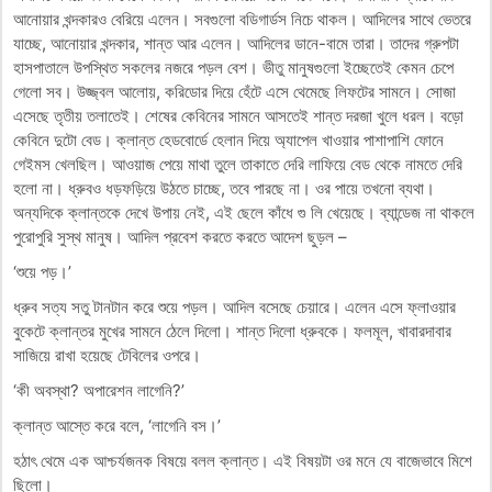
আনোয়ার খন্দকারও বেরিয়ে এলেন। সবগুলো বডিগার্ডস নিচে থাকল। আদিলের সাথে ভেতরে
যাচ্ছে, আনোয়ার খন্দকার, শান্ত আর এলেন। আদিলের ডানে-বামে তারা। তাদের গ্রুপটা
হাসপাতালে উপস্থিত সকলের নজরে পড়ল বেশ। ভীতু মানুষগুলো ইচ্ছেতেই কেমন চেপে
গেলো সব। উজ্জ্বল আলোয়, করিডোর দিয়ে হেঁটে এসে থেমেছে লিফটের সামনে। সোজা
এসেছে তৃতীয় তলাতেই। শেষের কেবিনের সামনে আসতেই শান্ত দরজা খুলে ধরল। বড়ো
কেবিনে দুটো বেড। ক্লান্ত হেডবোর্ডে হেলান দিয়ে অ্যাপেল খাওয়ার পাশাপাশি ফোনে
গেইমস খেলছিল। আওয়াজ পেয়ে মাথা তুলে তাকাতে দেরি লাফিয়ে বেড থেকে নামতে দেরি
হলো না। ধ্রুবও ধড়ফড়িয়ে উঠতে চাচ্ছে, তবে পারছে না। ওর পায়ে তখনো ব্যথা।
অন্যদিকে ক্লান্তকে দেখে উপায় নেই, এই ছেলে কাঁধে গু লি খেয়েছে। ব্যান্ডেজ না থাকলে
পুরোপুরি সুস্থ মানুষ। আদিল প্রবেশ করতে করতে আদেশ ছুড়ল –
‘শুয়ে পড়।’
ধ্রুব সত্য সতু টানটান করে শুয়ে পড়ল। আদিল বসেছে চেয়ারে। এলেন এসে ফ্লাওয়ার
বুকেটে ক্লান্তর মুখের সামনে ঠেলে দিলো। শান্ত দিলো ধ্রুবকে। ফলমূল, খাবারদাবার
সাজিয়ে রাখা হয়েছে টেবিলের ওপরে।
‘কী অবস্থা? অপারেশন লাগেনি?’
ক্লান্ত আস্তে করে বলে, ‘লাগেনি বস।’
হঠাৎ থেমে এক আশ্চর্যজনক বিষয়ে বলল ক্লান্ত। এই বিষয়টা ওর মনে যে বাজেভাবে মিশে
ছিলো।