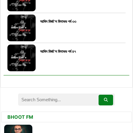
আদিল মির্জা’স বিলাভড পর্ব ৩৩
আদিল মির্জা’স বিলাভড পর্ব ৪৭
BHOOT FM