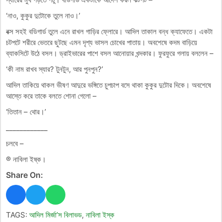
‘নাও, কুকুর দুটোকে তুলে নাও।’
বক্স সহই বডিগার্ড তুলে এনে রাখল গাড়ির ফ্লোরে। আদিল তাকাল বন্ধ ক্যাফেতে। একটা
চটপটে শরীরে ভেতরে ছুটছে এমন দৃশ্য ভাসল চোখের পাতায়। অবশেষে কদম বাড়িয়ে
ব্যাকসিটে উঠে বসল। ড্রাইভারের পাশে বসল আনোয়ার খন্দকার। ফুরফুরে গলায় বললেন –
‘কী নাম রাখব স্যার? টুনটুন, আর পুনপুন?’
আদিল তাকিয়ে থাকল ভীষণ আদুরে ভঙ্গিতে চুপচাপ বসে থাকা কুকুর দুটোর দিকে। অবশেষে
আস্তে করে তাকে বলতে শোনা গেলো –
‘তিতান – থোর।’
____________
চলবে –
® নাবিলা ইষ্ক।
Share On:
TAGS:
আদিল মির্জা’স বিলাভড
,
নাবিলা ইস্ক