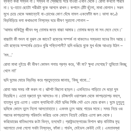
ব্যক্ত করা সম্ভব না। সম্ভব না স্বেচ্ছায় সরে যাওয়া এখান থেকে। রোযা কখনো পারবে
না। দু-হাতে ছোটো শরীরটা বুকে আগলে রাখল। কপালে ঠোঁট ছুঁলো, মাথা বোলাল। সরল
মুখে চেয়ে থেকে অজান্তেই বা-চোখের কোণ ঘেঁষে নামল একফোঁটা জল। ভাসা কণ্ঠে
বিড়বিড়িয়ে বলা কথাগুলো নিস্তব্ধ ঘরে ভীষণ সূচালো শোনাল –
‘আমার বাকিটুকু জীবন শুধু তোমার জন্য বাচ্চা আমার। তোমার জন্য মা সব মেনে নেবে।’
বাচ্চাটা কী শুনল বা বুঝল কে জানে? রক্তের সম্পর্ক না থাকলেও সম্ভবত মনের টান আছে।
ওটা রক্তের সম্পর্কের চেয়েও বুঝি শক্তিশালী? হৃদি গুঙিয়ে বুকে মুখ গুঁজে আওড়ে উঠল –
‘মম…’
রোযা মাথা নুইয়ে কী ভীষণ কোমল গলায় প্রশ্ন করে, ‘কী মা? ক্ষুধা লেগেছে? তুমিতো কিচ্ছু
খেলে না!’
হৃদি ঘুমের ঘোরে বিড়বিড় করে প্রত্যুত্তরে জানায়, ‘কিছু খাবো…’
রোযা আর সময় নষ্ট করল না। ঝটপট বিছানা ছাড়ল। এমনিতেও গাড়িতে সে বড়ো ঘুম
দিয়েছিল। এতো দ্রুতো ঘুম আসবেও না। চটজলদি ওয়াশরুম থেকে কাপড়চোপড় বদলে,
হাতমুখ ধুয়ে এলো। ওয়াল ক্যাবিনেট ঘেঁটে হৃদির পিজি সেট এনে বেডে রাখল। ঘুমে ঢুলুঢুলু
হৃদিকে কোলে তুলে নিলো আলতোহাতে। একদম ঢুলে আছে গায়ের সাথে। সময় নিয়ে ওর
পরনের কাপড়চোপড় পরিবর্তন করিয়ে ওকে কোলে নিয়েই বেরিয়ে এলো রুম থেকে।
করিডোরের বাতিগুলোর রংটা ভিন্ন, হলদেটে। গ্রাউন্ডফ্লোরের বিশাল ঝাড় বাতিটার মৃদু
আলোতে দেখা গেলো সবটা নিস্তব্ধ, ফাঁকা। গার্ডস, মেইডস কেউই নেই। এমতাবস্থা