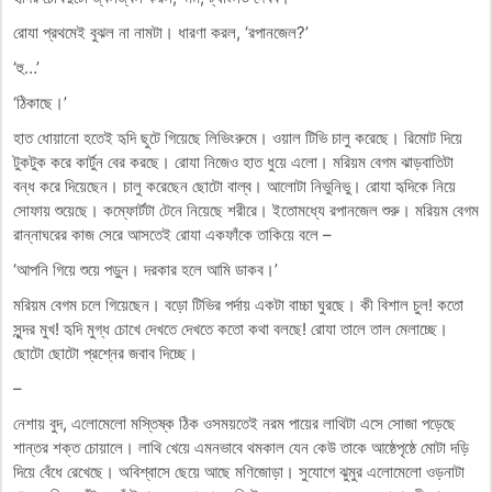
রোযা প্রথমেই বুঝল না নামটা। ধারণা করল, ‘রপানজেল?’
‘হু…’
‘ঠিকাছে।’
হাত ধোয়ানো হতেই হৃদি ছুটে গিয়েছে লিভিংরুমে। ওয়াল টিভি চালু করেছে। রিমোট দিয়ে
টুকটুক করে কার্টুন বের করছে। রোযা নিজেও হাত ধুয়ে এলো। মরিয়ম বেগম ঝাড়বাতিটা
বন্ধ করে দিয়েছেন। চালু করেছেন ছোটো বাল্ব। আলোটা নিভুনিভু। রোযা হৃদিকে নিয়ে
সোফায় শুয়েছে। কম্ফোর্টটা টেনে নিয়েছে শরীরে। ইতোমধ্যে রপানজেল শুরু। মরিয়ম বেগম
রান্নাঘরের কাজ সেরে আসতেই রোযা একফাঁকে তাকিয়ে বলে –
‘আপনি গিয়ে শুয়ে পড়ুন। দরকার হলে আমি ডাকব।’
মরিয়ম বেগম চলে গিয়েছেন। বড়ো টিভির পর্দায় একটা বাচ্চা ঘুরছে। কী বিশাল চুল! কতো
সুন্দর মুখ! হৃদি মুগ্ধ চোখে দেখতে দেখতে কতো কথা বলছে! রোযা তালে তাল মেলাচ্ছে।
ছোটো ছোটো প্রশ্নের জবাব দিচ্ছে।
–
নেশায় বুদ, এলোমেলো মস্তিষ্ক ঠিক ওসময়তেই নরম পায়ের লাথিটা এসে সোজা পড়েছে
শান্তর শক্ত চোয়ালে। লাথি খেয়ে এমনভাবে থমকাল যেন কেউ তাকে আষ্ঠেপৃষ্ঠে মোটা দড়ি
দিয়ে বেঁধে রেখেছে। অবিশ্বাসে ছেয়ে আছে মণিজোড়া। সুযোগে ঝুমুর এলোমেলো ওড়নাটা