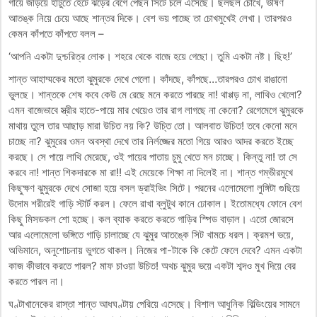
গায়ে জড়িয়ে হাঁটুতে হেঁটে ঝড়ের বেগে পেছন সিটে চলে এসেছে। ছলছল চোখে, ভীষণ
আতঙ্ক নিয়ে চেয়ে আছে শান্তর দিকে। বেশ ভয় পাচ্ছে তা চোখমুখেই লেখা। তারপরও
কেমন কাঁপতে কাঁপতে বলল –
‘আপনি একটা দুশ্চরিত্র লোক। শহরে থেকে বাজে হয়ে গেছো। তুমি একটা নষ্ট। ছিহ!’
শান্ত আহাম্মকের মতো ঝুমুরকে দেখে গেলো। কাঁদছে, কাঁপছে…তারপরও চোখ রাঙানো
ভুলছে। শান্তকে শেষ কবে কেউ মে রেছে মনে করতে পারছে না! থাপ্পড় না, লাথিও খেলো?
এমন বাজেভাবে স্ত্রীর হাতে-পায়ে মার খেয়েও তার রাগ লাগছে না কেনো? রেগেমেগে ঝুমুরকে
মাথায় তুলে তার আছাড় মারা উচিত নয় কি? উচি্ত তো। আলবাত উচিত! তবে কেনো মনে
চাচ্ছে না? ঝুমুরের ওমন অবস্থা দেখে তার নির্লজ্জের মতো গিয়ে আরও আদর করতে ইচ্ছে
করছে। সে পায়ে লাথি মেরেছে, ওই পায়ের পাতায় চুমু খেতে মন চাচ্ছে। কিন্তু না! তা সে
করবে না! শান্ত শিকদারকে মা রা!! এই মেয়েকে শিক্ষা না দিলেই না। শান্ত গম্ভীরমুখে
কিছুক্ষণ ঝুমুরকে দেখে সোজা হয়ে বসল ড্রাইভিং সিটে। পরনের এলোমেলো লুঙ্গিটা গুছিয়ে
উদোম শরীরেই গাড়ি স্টার্ট করল। ফেলে রাখা ব্লুটুথ কানে ঢোকাল। ইতোমধ্যে ফোনে বেশ
কিছু মিসডকল শো হচ্ছে। কল ব্যাক করতে করতে গাড়ির স্পিড বাড়াল। এতো জোরসে
আর এলোমেলো ভঙ্গিতে গাড়ি চালাচ্ছে যে ঝুমুর আতঙ্কে সিট খামচে ধরল। ক্রমশ ভয়ে,
অভিমানে, অনুশোচনায় ভুগতে থাকল। নিজের পা-টাকে কি কেটে ফেলে দেবে? এমন একটা
কাজ কীভাবে করতে পারল? মাফ চাওয়া উচিত! অথচ ঝুমুর ভয়ে একটা শব্দও মুখ দিয়ে বের
করতে পারল না।
ঘণ্টাখানেকের রাস্তা শান্ত আধঘণ্টায় পেরিয়ে এসেছে। বিশাল আধুনিক বিল্ডিংয়ের সামনে