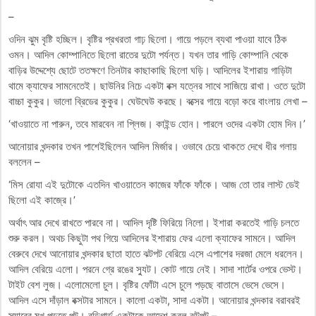
–
ওদিন ঝুম বৃষ্টি হচ্ছিল। বৃষ্টির প্রখরতা গাঢ় ছিলো। গায়ে পড়লে ব্যথা পাওয়া যাবে ঠিক
ওমন। আদিল কোম্পানিতে ছিলো রাতের দুটো পর্যন্ত। যখন তার গাড়ি কোম্পানি থেকে
বাড়ির উদ্দেশ্যে ছোটে ততক্ষণে তিনটার কাছাকাছি ছিলো ঘড়ি। আদিলের ইশারায় গাড়িটা
থামে ক্যাফের সামনেতেই। ছাউনির নিচে একটা বক্স যত্নের সাথে সাজিয়ে রাখা। ওতে দুটো
বাচ্চা কুকুর। ভালো ব্রিডের কুকুর। ঘেউঘেউ করছে। বক্সের গায়ে বড়ো করে বাংলায় লেখা –
‘খাওয়াতে না পারুন, তবে মারবেন না প্লিজ। কাইন্ড হোন। পারলে ওদের একটা হোম দিন।’
আনোয়ার খন্দকার তখন পাশেইছিলেন আদিল মির্জার। ওভাবে চেয়ে থাকতে দেখে ধীর গলায়
বললেন –
‘মিস রোযা এই দুটোকে এতদিন খাওয়াতেন কাজের ফাঁকে ফাঁকে। আজ তো তার লাস্ট ডেই
ছিলো এই কাজে্র।’
অর্থাৎ আর দেখে রাখতে পারবে না। আদিল দৃষ্টি ফিরিয়ে নিলো। ইশারা করতেই গাড়ি চলতে
শুরু করল। অথচ কিছুটা পথ গিয়ে আদিলের ইশারায় ফের এলো ক্যাফের সামনে। আদিল
বেরুবে দেখে আনোয়ার খন্দকার ছাতা হাতে ঝটপট বেরিয়ে এসে এপাশের দরজা মেলে ধরলেন।
আদিল বেরিয়ে এলো। পরনে গ্রে রঙের স্যুট। কোট গায়ে নেই। সাদা শার্টের ওপরে ভেস্ট।
টাইট বেশ লুজ। এলোমেলো চুল। বৃষ্টির ফোঁটা এসে চুলে পড়ছে বাতাসে ভেসে ভেসে।
আদিল এসে দাঁড়াল বক্সটার সামনে। কালো একটা, সাদা একটা। আনোয়ার খন্দকার বরাবরই
স্যারের মুখ পড়তে পটু। বডিগার্ড একটাকে আদেশ করল ঝটপট –