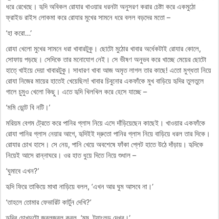
ধরে রেখেছে। হৃদি অবিকল রোযার খাওয়ার ধরনটা অনুসরণ করার চেষ্টা করে একমুঠো
ফ্রাইড রাইস লোকমা করে রোযার মুখের সামনে ধরে বলল বড়দের মতো –
‘হা করো…’
রোযা খেলো মুখের সামনে ধরা খাবারটুকু। ছোটো মুঠোর খাবার অর্ধেকটাই রোযার কোলে,
সোফায় পড়ছে। সেদিকে তার মনোযোগ নেই। সে ভীষণ অনুভব করে খাচ্ছে মেয়ের ছোটো
হাতে্ খাইয়ে দেয়া খাবারটুকু। সাধারণ খাবা আজ অমৃত লাগল তার কাছে! এতো মুগ্ধতা নিয়ে
রোযা নিজের মায়ের হাতেই খেয়েছিল! খাবার চিবুনোর একফাঁকে মুখ বাড়িয়ে হৃদির তুলতুলে
গালে চুমুও খেলো কিছু। এতে হৃদি খিলখিল করে হেসে যাচ্ছে –
‘মমি ডোন্ট বি নটি।’
মরিয়ম বেগম ট্রেতে করে পানির গ্লাস নিয়ে এসে দাঁড়িয়েছেন কাছেই। খাওয়ার একফাঁকে
রোযা পানির গ্লাস নেয়ার আগে, হৃদিইই দ্রুতো পানির গ্লাস নিয়ে বাড়িয়ে ধরল তার দিকে।
রোযার চোখ হাসে। সে নেয়, পানি খেয়ে অবশেষে ফাঁকা প্লেট হাতে উঠে দাঁড়ায়। হৃদিকে
নিয়েই আসে রান্নাঘরে। ওর হাত ধুয়ে দিতে নিয়ে শুধাল –
‘ঘুমাবে এখন?’
হৃদি ফিরে তাকিয়ে মাথা নাড়িয়ে বলল, ‘এখন আর ঘুম আসবে না।’
‘তাহলে তোমার ফেভারিট কার্টুন দেখি?’
হৃদির চোখদুটো জ্বলজ্বল করল, ‘মম, ট্যাংলড দেখব।’