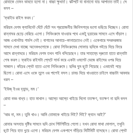
রোযাকে তেমন ভাবতে হলো না। বাচ্চা ক্ষুধার্ত। ঝটপটে যা বানানো যায় আপাতত তাই। সে
বলল –
‘ফ্রাইড রাইস করব।’
মরিয়ম বেগম ক্যাবিনেট ঘেঁটে ঘেঁটে সব প্রয়োজনীয় জিনিসপত্র গুলো গুছিয়ে দিচ্ছেন। রোযা
রান্নাঘর ছেড়ে বেরিয়ে এলো। লিভিংরুমে যাওয়ার পথে একটু দুয়ারের সামনে এসে দাঁড়াল।
আজ এখানটায় গার্ডস নেই। বাগানের আনাচে-কানাচেতেও নেই। একেবারে সদরদরজার
সামনে দেখা যাচ্ছে অনেকগুলোকে। রোযা লিভিংরুমের সোফায় হৃদিকে শুইয়ে দিয়ে ফিরে
আসে রান্নাঘরে। মরিয়ম বেগম তখন পানি বসিয়েছেন। তার সাহায্যে দ্রুতো হাতে রান্নাটা
শেষ করল। ফ্রাইড রাইসটা প্লেটে সার্ভ করে একটা ওমলেট ভেজে রাইসের ওপর দিয়ে
সাজাল। কাঁচের প্লেট হাতে এলো লিভিংরুমে। হৃদির ঘুম ছুটে গিয়েছে। এভাবেই পড়ে
ছিলো। রোযা এসে ওকে তুলে ওর পাশেই বসল। চামচ দিয়ে খাওয়াতে চাইলে বাচ্চাটা আবদার
ধরল –
‘ইউজ্ ইওর হ্যান্ড, মম।’
রোযা বড্ড বাধ্য। হাত মাখাল। আস্তে আস্তে খাইয়ে দিলো ততক্ষণ, যতক্ষণ না হৃদি বলল
–
‘আর না, মম। তুমি খাও। আমি তোমাকে খাইয়ে দিই? দিই? ক্যান আই?’
রোযার অসহায় দৃষ্টির সামনে হৃদি চোখ পিটপিটিয়ে গেলো। যখন রোযা মাথা দোলাল, তখুনি
ছুটে গিয়ে হাত ধুয়ে এলো। মরিয়ম বেগম একপাশে দাঁড়িয়ে মিটিমিটি হাসছেন। রোযা প্লেট