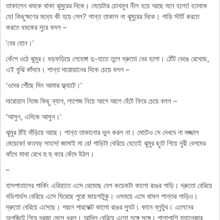
তাকালেন থমকে থাকা ঝুমুরের দিকে। মেয়েটার চোখমুখ নীল হয়ে আছে মনে হলো! হতবাক
যে! কিছুক্ষণের মধ্যে কী হয়ে গেল? শান্ত তাকাল না ঝুমুরের দিকে। গাড়ি স্টার্ট করতে
করতে ধমকের সুরে বলল –
‘বের হোন।’
কেঁপে ওঠে ঝুমুর। ধড়ফড়িয়ে লেহেঙ্গা দু-হাতে তুলে দ্রুতো বের হলো। ঠোঁট ভেঙে রেখেছে,
এই বুঝি কাঁদবে। শান্ত দারোয়ানের দিকে চেয়ে বলল –
‘ওদের পৌঁছে দিন আমার ফ্ল্যাটে।’
দারোয়ান নিজে কিছু ব্যাগ, লাগেজ নিয়ে আগে আগে হেঁটে ফিরে চেয়ে বলল –
‘আসুন, এদিকে আসুন।’
ঝুমুর ঠাঁই দাঁড়িয়ে আছে। শান্ত তাকানোর ভুল করল না। মোটেও সে দেখবে না দজ্জাল
মেয়েকে! কতবড় সাহস! জামাই মা রে! গাড়িটা বেরিয়ে যেতেই ঝুমুর ছুটে গিয়ে নুরী বেগমের
কাঁধে মাথা রেখে হু হু করে কেঁদে উঠল।
–
হাসপাতালের পার্কিং এরিয়াতে এসে থেমেছে বেশ কয়েকটা কালো রঙের গাড়ি। দ্রুতো বেরিয়ে
বডিগার্ডস বেরিয়ে এসে ঘিরেছে পুরো জায়গাটুকু। ওসময়ে এসে থামল শান্তর গাড়িও।
দ্রুতো বেরিয়ে এসেছে। পরনে পারফেক্ট কালো রঙের স্যুট। কানে ব্লুটুথ। এলেনের
অপজিটে গিয়ে দরজা মেলে ধরল। আদিল বেরিয়ে এলো সঙ্গে সঙ্গে। পাশাপাশি ম্যানেজার