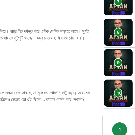
াতে নিয়ে। হাটুর নিচ পর্যন্ত করে এদিক সেদিক নাড়াতে লাগে। মুখটা
 হাসতে লুটুপুটি খাচ্ছে। রুদ্র মেঘের হাসি দেখে থেমে যায়।
গে নিচের দিকে তাকায়, না লুঙ্গি তো খোলেনি হাটু অব্দি। তবে মেঘ
িন্তু উঠলেও ভেতরে তো ওটা ছিলো… তাহলে কেমন করে দেখলো?
1