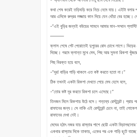
কথা শেষ করেই তড়িঘড়ি করে নিচে নেমে যায়। এইটা বলার প
আর এদিকে রুদ্রর লজ্জায় কান দিয়ে যেন ধোঁয়া বের হচ্ছে। 
-“এই বুড়ির জন্যই বউয়ের সামনে আমার মান-সম্মান প্লাস্
———
ক্লাস শেষে গেট পেরোতেই দুপুরের রোদ চোখে লাগে। ভিড়ের ভ
দিচ্ছে। গরমে ক্লান্ত মুখে মেঘ, পিহু আর সুমনা রিকশা খ
পিহু বিরক্ত হয়ে বলে,
-“দূর! বাড়ির গাড়ি থাকলে এত কষ্ট করতে হতো না।”
ঠিক তখনই একটা রিকশা দেখতে পেয়ে মেঘ হেসে বলে,
-“তোর কষ্ট দূর করতে রিকশা চলে এসেছে।”
তিনজন মিলে রিকশায় উঠে বসে। গন্তব্য রেস্টুরেন্ট। প্রায় পনে
রাফানের জন্য। সে নাকি এই রেস্টুরেন্ট চেনে না, তাই লো
রাফানের দেখা নেই।
মেঘের হঠাৎ নজর যায় রাস্তার পাশে ছোট্ট একটা বিড়ালছানার
একবার রাস্তার দিকে তাকায়, একের পর এক গাড়ি ছুটে যাচ্ছে