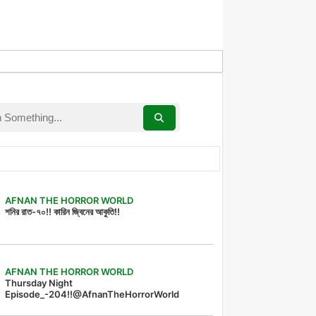
AFNAN THE HORROR WORLD
শনির রাত-৭০!! কারিন জ্বিনের আকুতি!!
AFNAN THE HORROR WORLD
Thursday Night
Episode_-204!!@AfnanTheHorrorWorld