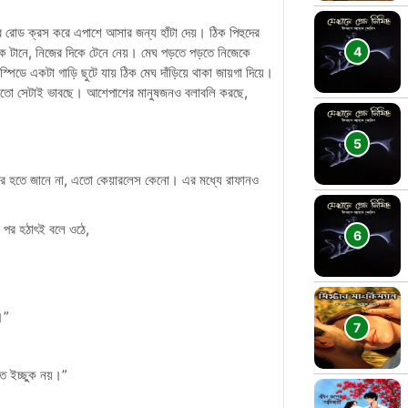
 আবার রোড ক্রস করে এপাশে আসার জন্য হাঁটা দেয়। ঠিক পিহুদের
 টানে, নিজের দিকে টেনে নেয়। মেঘ পড়তে পড়তে নিজেকে
ডে একটা গাড়ি ছুটে যায় ঠিক মেঘ দাঁড়িয়ে থাকা জায়গা দিয়ে।
কি হতো সেটাই ভাবছে। আশেপাশের মানুষজনও বলাবলি করছে,
পার হতে জানে না, এতো কেয়ারলেস কেনো। এর মধ্যে রাফানও
ণ পর হঠাৎই বলে ওঠে,
।”
 ইচ্ছুক নয়।”