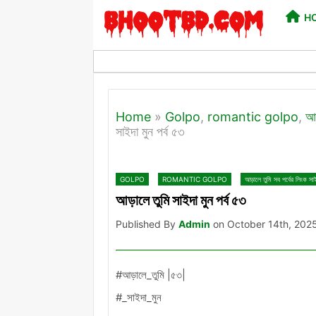
H
Home
»
Golpo
,
romantic golpo
,
আড
সাইদা মুন পর্ব ৫৩
GOLPO
ROMANTIC GOLPO
আড়ালে তুমি সব পর্বের লিংক সাই
আড়ালে তুমি সাইদা মুন পর্ব ৫৩
Published By
Admin
on October 14th, 202
#আড়ালে_তুমি |৫৩|
#_সাইদা_মুন