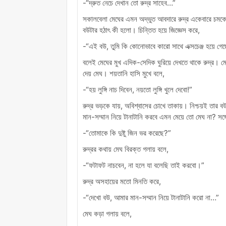
-“দ্রুত নেচে দেখান তো রুদ্র সাহেব…”
সকালবেলা মেঘের এমন অদ্ভুত আবদারে রুদ্র একেবারে চমকে 
বউটার হঠাৎ কী হলো। চিন্তিত হয়ে জিজ্ঞেস করে,
-“এই বউ, তুমি কি কোনোভাবে কারো সাথে এক্সচেঞ্জ হয়ে
বলেই মেঘের মুখ এদিক-সেদিক ঘুরিয়ে দেখতে থাকে রুদ্র। মে
দেয় মেঘ। শয়তানি হাসি মুখে বলে,
-“হয় লুঙ্গি নাচ দিবেন, নয়তো লুঙ্গি খুলে দেবো!”
রুদ্র ভড়কে যায়, অবিশ্বাসের চোখে তাকায়। নিশ্চয়ই তার
মান-সম্মান নিয়ে টানাটানি করবে এমন মেয়ে তো মেঘ না? সঙ্
-“তোমাকে কি দুষ্টু জিন ভর করেছে?”
রুদ্রর কথায় মেঘ বিরক্ত গলায় বলে,
-“ফটাফট নাচবেন, না হলে যা বলেছি তাই করবো।”
রুদ্র অসহায়ের মতো মিনতি করে,
-“দেখো বউ, আমার মান-সম্মান নিয়ে টানাটানি করো না…”
মেঘ কড়া গলায় বলে,