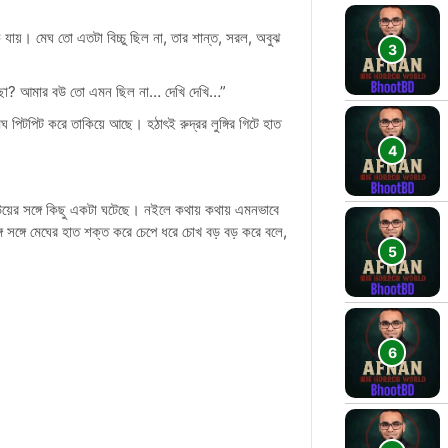
যায়। মেঘ তো এতটা বিচ্চু ছিল না, তার শান্ত, সরল, অবুঝ
 গেছো? আমার বউ তো এমন ছিল না… দেখি দেখি…”
ঘ পিটপিট করে তাকিয়ে আছে। হঠাৎই রুদ্রর লুঙ্গির গিটে হাত
 বউয়ের সঙ্গে কিছু একটা ঘটেছে। নইলে কথায় কথায় এমনভাবে
গে সঙ্গে মেঘের হাত শক্ত করে চেপে ধরে চোখ বড় বড় করে বলে,