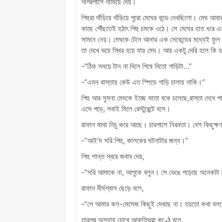
অপরপাশে নামিয়ে দেয়।
পিহুরা দাঁড়িয়ে দাঁড়িয়ে পুরো মেঘের কান্ড দেখছিলো। মেঘ
কাছে পৌঁছতেই হঠাৎ পিহু চমকে ওঠে। সে মেঘের হাত ধরে এক
সামনে নেয়। মেঘকে টেনে আনার এক সেকেন্ডের মধ্যেই ফুল স্পি
তা দেখে ভয়ে স্থির হয়ে যায় মেঘ। আর একটু দেরি হলে 
-“ঠিক সময়ে টান না দিলে পিষে দিতো গাড়িটা…”
-“এমন রাস্তায় কেউ এত স্পিডে গাড়ি চালায় নাকি।”
পিহু আর সুমনা মেঘকে ইচ্ছে মতো বকে চলেছে,রাস্তা দেখে 
এসে পড়ে, সবাই মিলে রেস্টুরেন্টে বসে।
রাফান মাথা নিচু করে আছে। চারপাশে নিরবতা। বেশ কিছুক্ষ
-“আই’ম সরি পিহু, কালকের ঘটনাটার জন্য।”
পিহু শান্ত স্বরে জবাব দেয়,
-“সরি আমাকে না, আপুকে বলুন। সে ভেঙে পড়েছে অনেকটা
রাফান দীর্ঘশ্বাস ছেড়ে বলে,
-“সে আমার কল-মেসেজ কিছুই দেখছে না। হয়তো কথা বলতে
তারপর অসহায় চোখে আকুতিভরা কণ্ঠে বলে,