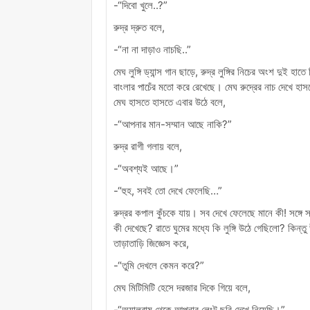
-“দিবো খুলে..?”
রুদ্র দ্রুত বলে,
-“না না দাড়াও নাচছি..”
মেঘ লুঙ্গি ড্যান্স গান ছাড়ে, রুদ্র লুঙ্গির নিচের অংশ দুই হ
বাংলার পাচেঁর মতো করে রেখেছে। মেঘ রুদ্রের নাচ দেখে হাসতে
মেঘ হাসতে হাসতে এবার উঠে বলে,
-“আপনার মান-সম্মান আছে নাকি?”
রুদ্র রাগী গলায় বলে,
-“অবশ্যই আছে।”
-“হুহ, সবই তো দেখে ফেলেছি…”
রুদ্রর কপাল কুঁচকে যায়। সব দেখে ফেলেছে মানে কী! সঙ্গে সঙ্
কী দেখেছে? রাতে ঘুমের মধ্যে কি লুঙ্গি উঠে গেছিলো? ক
তাড়াতাড়ি জিজ্ঞেস করে,
-“তুমি দেখলে কেমন করে?”
মেঘ মিটিমিটি হেসে দরজার দিকে গিয়ে বলে,
-“অ্যালবাম থেকে আপনার লেংটু ছবি দেখে নিয়েছি।”