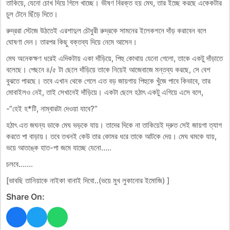
তাকিয়ে, যেনো চোখ দিয়ে গিলে খাচ্ছে। ভীষণ বিরক্ত হয় মেঘ, তার ইচ্ছে করছে একেকটার
চুল টেনে ছিঁড়ে দিতে।
রুদ্ররা স্টেজে উঠতেই এরশাদুল চৌধুরী রুদ্রকে সামনের ইলেকশনে দাঁড় করাবেন বলে
ঘোষণা দেন। তারপর কিছু বক্তব্য দিয়ে নেমে আসেন।
মেঘ অনেকক্ষণ ধরেই এদিকটায় একা দাঁড়িয়ে, পিহু কোথায় যেনো গেলো, তাকে একটু দাঁড়াতে
বলেছে। পেছনে ৪/৫ টা ছেলে দাঁড়িয়ে তাকে নিয়েই আজেবাজে মন্তব্য করছে, সে বেশ
বুঝতে পারছে। তবে এখান থেকে গেলে এত বড় জায়গায় পিহুকে খুঁজে পাবে কিভাবে, তার
মোবাইলও নেই, তাই সেখানেই দাঁড়িয়ে। একটা ছেলে হঠাৎ একটু এগিয়ে এসে বলে,
-“হেই হ*টি, নাম্বারটা দেওয়া যাবে?”
হঠাৎ এত জঘন্য ডাকে মেঘ ভড়কে যায়। তাদের দিকে না তাকিয়েই দ্রুত সেই জায়গা ত্যাগ
করতে পা বাড়ায়। তবে তখনই কেউ তার কোমর ধরে তাকে আটকে দেয়। মেঘ থমকে যায়,
ভয়ে আতঙ্কে হাত-পা জমে যাচ্ছে যেনো…..
চলবে…….
[ভাবছি তানিয়াকে নাইকা বানাই দিবো..(ভয়ে মুখ লুকানোর ইমোজি) ]
Share On: