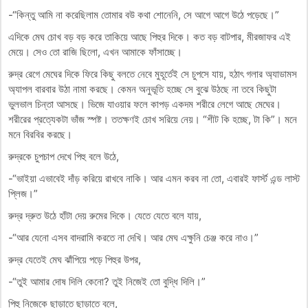
-“কিন্তু আমি না করেছিলাম তোমার বউ কথা শোনেনি, সে আগে আগে উঠে পড়েছে।”
এদিকে মেঘ চোখ বড় বড় করে তাকিয়ে আছে পিহুর দিকে। কত বড় বাটপার, মীরজাফর এই
মেয়ে। সেও তো রাজি ছিলো, এখন আমাকে ফাঁসাচ্ছে।
রুদ্র রেগে মেঘের দিকে ফিরে কিছু বলতে নেবে মুহূর্তেই সে চুপসে যায়, হঠাৎ গলার অ্যাডামস
অ্যাপল বারবার উঠা নামা করছে। কেমন অনুভূতি হচ্ছে সে বুঝে উঠছে না তবে কিছুটা
ভুলভাল চিন্তা আসছে। ভিজে যাওয়ার ফলে কাপড় একদম শরীরে লেগে আছে মেঘের।
শরীরের প্রত্যেকটা ভাঁজ স্পষ্ট। ততক্ষণই চোখ সরিয়ে নেয়। “শীট কি হচ্ছে, টা কি”। মনে
মনে বিরবির করছে।
রুদ্রকে চুপচাপ দেখে পিহু বলে উঠে,
-“ভাইয়া এভাবেই দাঁড় করিয়ে রাখবে নাকি। আর এমন করব না তো, এবারই ফার্স্ট এন্ড লাস্ট
প্লিজ।”
রুদ্র দ্রুত উঠে হাঁটা দেয় রুমের দিকে। যেতে যেতে বলে যায়,
-“আর যেনো এসব বাদরামি করতে না দেখি। আর মেঘ এক্ষুনি চেঞ্জ করে নাও।”
রুদ্র যেতেই মেঘ ঝাঁপিয়ে পড়ে পিহুর উপর,
-“তুই আমার দোষ দিলি কেনো? তুই নিজেই তো বুদ্ধি দিলি।”
পিহু নিজেকে ছাড়াতে ছাড়াতে বলে,