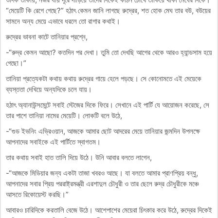
“মেয়েটি কি রেগে গেছে?” হঠাৎ কেমন জানি লাগছে রুদ্রের, শত হোক মেঘ তার বউ, বউয়ের
সামনে অন্য মেয়ে এভাবে ধরলে তো রাগার কথাই।
রুদ্রের ভাবনা কাটে তানিয়ার প্রশ্নে,
-“রুদ্র কেমন আছো? কতদিন পর দেখা। তুমি তো দেখছি আগের থেকে আরও হ্যান্ডসাম হয়ে
গেছো।”
তানিয়া প্রত্যেকটা কথায় কথায় রুদ্রের গায়ে হেলে পড়ছে। সে কোনোমতে এই মেয়েকে
ব্যস্ততা দেখিয়ে অন্যদিকে চলে যায়।
হঠাৎ অ্যানাউন্সমেন্টে সবাই স্টেজের দিকে ফিরে। সেখানে এই পার্টি যে আয়োজন করেছে, সে
তার পাশে তানিয়া নামের মেয়েটি। লোকটি বলে উঠে,
-“গুড ইভনিং এভ্রিওয়ান, আজকে আমার ছোট আদরের মেয়ে তানিয়ার জন্মদিন উপলক্ষে
আপনাদের সবাইকে এই পার্টিতে স্বাগতম।
তার কথায় সবাই হাত তালি দিয়ে উঠে। উনি আবার বলতে লাগেন,
-“আজকে মিডিয়ার জন্য একটা তাজা খবরও আছে। যা বলতে আমার প্রাণপ্রিয় বন্ধু,
আপনাদের সবার প্রিয় পররাষ্ট্রমন্ত্রী এরশাদুল চৌধুরী ও তার ছেলে রুদ্র চৌধুরীকে মঞ্চে
আসতে রিকোয়েস্ট করছি।”
আবারও চারিদিকে করতালি বেজে উঠে। আশেপাশের মেয়েরা চিৎকার করে উঠে, রুদ্রের দিকেই