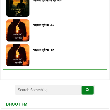
আড়ালে তুমি সাইদা মুন পর্ব ৪
আড়ালে তুমি পর্ব -৪২
আড়ালে তুমি পর্ব -৪৩
BHOOT FM