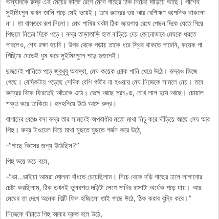
অন্যদিকে রুদ্র এই মেয়ের কাজে রেগে মেগে গাছের ঠিক নিচেই দাঁড়িয়ে আছে। পাশেই
সুইমিংপুল কখন জানি পড়ে সেই ভয়েই। তবে রুদ্রের ভয় আর বেশিক্ষণ কাল্পনিক থাকলো
না। তা বাস্তবে রূপ নিলো। মেঘ পাখির ঘরটা ঠিক জায়গায় রেখে পেছন দিকে যেতে গিয়ে
পিছলে নিচের দিকে পড়ে। রুদ্র তাড়াতাড়ি হাত বাড়িয়ে দেয় কোনোভাবে মেঘকে ধরতে
পারলেও, শেষ রক্ষা হয়নি। উপর থেকে পড়ায় তাকে ধরে স্থির থাকতে পারেনি, কয়েক পা
পিছিয়ে যেতেই ধুম করে সুইমিংপুলে পড়ে দুজনেই।
দুজনেই পানিতে পড়ে জুবুথুবু অবস্থা, মেঘ কয়েক ঢোক পানি খেয়ে উঠে। রুদ্রও ভিজে
গেছে। যেদিকটায় পড়েছে সেদিক বেশি গভীর না হওয়ায় মেঘ নিজেকে সামলে নেয়। তবে
রুদ্রের দিকে ফিরতেই আঁতকে ওঠে। রেগে আছে প্রচণ্ড, চোখ লাল হয়ে আছে। চোয়াল
শক্ত করে তাকিয়ে। হনহনিয়ে উঠে আসে রুদ্র।
বাগানের বেঞ্চে বসা রুদ্র তার সামনেই অপরাধীর মতো মাথা নিচু করে দাঁড়িয়ে আছে মেঘ আর
পিহু। রুদ্র টাওয়েল দিয়ে মাথা মুছতে মুছতে গর্জন করে উঠে,
-“গাছে কিসের জন্য উঠেছিস?”
পিহু ভয়ে ভয়ে বলে,
-“ভা…ভাইয়া আমরা দোলনা বাঁধতে চেয়েছিলাম। নিচে থেকে দড়ি গাছের ঢালে লাগানোর
চেষ্টা করছিলাম, ঠিক তখনই ভুলবশত দড়িটা লেগে পাখির বাসাটা অর্ধেক পড়ে যায়। আর
মেঘের তা দেখে অনেক গিল্টি ফিল হচ্ছিলো তাই গাছে উঠে, ঠিক করার বুদ্ধি করে।”
নিজেকে বাঁচাতে পিহু আবার দ্রুত বলে উঠে,