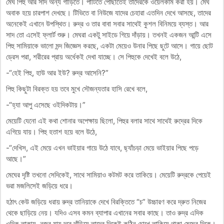
মেঘ পিহু আর সাদ অন্য গাড়িতে। পার্টিতে পৌঁছাতেই তাদেরকে ওয়েলকাম করা হয়। মেঘ
অবাক হয়ে চারপাশ দেখছে। টিভিতে বা নিউজে যাদের চেহারা এতদিন দেখে আসছে, তাদের
অনেকেই এখানে উপস্থিত। রুদ্র ও তার বাবা সবার সাথেই কুশল বিনিময়ে ব্যস্ত। আর
সাদ তো এসেই ফ্লার্ট শুরু। মেঘরা একটু সাইডে গিয়ে দাঁড়ায়। তখনই একজন আন্টি এসে
পিহু সামিয়াকে ভালো মন্দ জিজ্ঞেস করছে, একটা মেয়েও উনার পিছে ছুটে আসে। গায়ে ছোট
ড্রেস পরা, শরীরের প্রায় অর্ধেকই দেখা যাচ্ছে। সে পিহুকে দেখেই বলে উঠে,
-“হেই পিহু, হাউ আর ইউ? রুদ্র আসেনি?”
পিহু কিছুটা বিরক্ত হয় তবে মুখে সৌজন্যতার হাসি রেখে বলে,
-“হ্যা আপু এসেছে ওইদিকটায়।”
মেয়েটি যেনো এই কথা শোনার অপেক্ষায় ছিলো, পিহুর বলার সাথে সাথেই রুদ্রের দিকে
এগিয়ে যায়। পিহু হতাশ হয়ে বলে উঠে,
-“দেখিস, এই মেয়ে এখন ভাইয়ার গায়ে উঠে যাবে, ছ্যাঁচড়া মেয়ে ভাইয়ার পিছে পড়ে
আছে।”
মেঘের দৃষ্টি তখনো সেদিকেই, সাথে সামিয়াও কটমট করে তাকিয়ে। মেয়েটি রুদ্রকে পেয়েই
ভরা মজলিসেই জড়িয়ে ধরে।
হঠাৎ কেউ জড়িয়ে ধরায় রুদ্র তানিয়াকে দেখে বিরক্তিতে “চ” উচ্চারণ করে দ্রুত নিজের
থেকে ছাড়িয়ে নেয়। যদিও এসব কমন ব্যাপার এখানের সবার কাছে। তাও রুদ্র এদিক
ওদিক তাকায়, নজর যায় দূরে দাঁড়িয়ে তাদের দিকেই কঠিন চোখে তাকিয়ে থাকা মেঘের দিকে।