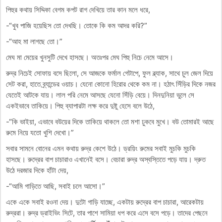
পিহুর কথায় সিদ্দিকা বেগম কপট রাগ দেখিয়ে তার কান মলে ধরে,
-“খুব পাজি হয়েছিস তো দেখছি। তোকে কি কম আদর করি?”
-“আহ মা লাগছে তো।”
মেঘ মা মেয়ের খুনসুটি দেখে হাসছে। অতঃপর মেঘ পিহু নিচে নেমে আসে।
রুদ্র নিচেই সোফায় বসে ছিলো, সে আজকে ফর্মাল গেটাপে, ফুল ব্ল্যাক, সাথে চুল জেল দিয়ে
সেট করা, হাতে ব্র্যান্ডের ওয়াচ। যেনো কোনো হিরোর থেকে কম না। হঠাৎ সিঁড়ির দিকে নজর
যেতেই আটকে যায়। লাল পরি নেমে আসছে যেনো সিঁড়ি বেয়ে। দিনদুনিয়া ভুলে সে
একইভাবে তাকিয়ে। পিহু ব্যাপারটা লক্ষ করে দুষ্টু হেসে বলে উঠে,
-“কি ভাইয়া, এভাবে বউয়ের দিকে তাকিয়ে থাকলে তো মশা ঢুকবে মুখে। বউ তোমারই আছে
রুমে নিয়ে যতো খুশি দেখো।”
সবার সামনে বোনের এমন কথায় রুদ্র কেশে উঠে। ড্রয়িং রুমের সবাই মুচকি মুচকি
হাসছে। রুদ্রের বাপ চাচারাও এখানেই বসে। বেচারা রুদ্র অস্বস্তিতে পড়ে যায়। দ্রুত
উঠে দরজার দিকে হাঁটা দেয়,
-“আমি গাড়িতে আছি, সবাই চলে আসো।”
একে একে সবাই রওনা দেয়। দুটো গাড়ি যাচ্ছে, একটায় রুদ্রের বাপ চাচারা, আরেকটায়
রুদ্ররা। রুদ্র ড্রাইভিং সিটে, তার পাশে সামিয়া ধপ করে এসে বসে পড়ে। তাদের পেছনে