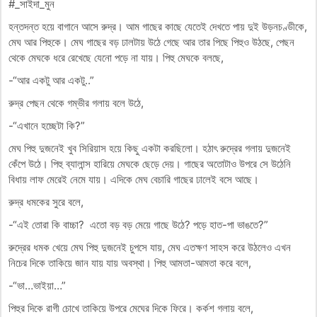
#_সাইদা_মুন
হন্তদন্ত হয়ে বাগানে আসে রুদ্র। আম গাছের কাছে যেতেই দেখতে পায় দুই উড়নচণ্ডীকে,
মেঘ আর পিহুকে। মেঘ গাছের বড় ঢালটায় উঠে গেছে আর তার পিছে পিহুও উঠছে, পেছন
থেকে মেঘকে ধরে রেখেছে যেনো পড়ে না যায়। পিহু মেঘকে বলছে,
-“আর একটু আর একটু..”
রুদ্র পেছন থেকে গম্ভীর গলায় বলে উঠে,
-“এখানে হচ্ছেটা কি?”
মেঘ পিহু দুজনেই খুব সিরিয়াস হয়ে কিছু একটা করছিলো। হঠাৎ রুদ্রের গলায় দুজনেই
কেঁপে উঠে। পিহু ব্যালান্স হারিয়ে মেঘকে ছেড়ে দেয়। গাছের অতোটাও উপরে সে উঠেনি
বিধায় লাফ মেরেই নেমে যায়। এদিকে মেঘ বেচারি গাছের ঢালেই বসে আছে।
রুদ্র ধমকের সুরে বলে,
-“এই তোরা কি বাচ্চা? এতো বড় বড় মেয়ে গাছে উঠে? পড়ে হাত-পা ভাঙতে?”
রুদ্রের ধমক খেয়ে মেঘ পিহু দুজনেই চুপসে যায়, মেঘ এতক্ষণ সাহস করে উঠলেও এখন
নিচের দিকে তাকিয়ে জান যায় যায় অবস্থা। পিহু আমতা-আমতা করে বলে,
-“ভা…ভাইয়া…”
পিহুর দিকে রাগী চোখে তাকিয়ে উপরে মেঘের দিকে ফিরে। কর্কশ গলায় বলে,