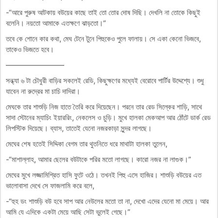
-“আরে পুরুষ আটকায় বউয়ের কাছে তাই তো তোর দোষ দিছি। দেখলি না তোকে কিছুই
বলেনি। নয়তো আমাকে এতক্ষণে ঝাড়তো।”
তবে কে শোনে কার কথা, মেঘ টেনে টুনে পিহুকেও পুলে ফালায়। সে একা কেনো ভিজবে,
তাকেও ভিজতে হবে।
————————
সন্ধ্যা ৬ টা চৌধুরী বাড়ির সকলেই রেডি, কিছুক্ষণের মধ্যেই বেরোবে পার্টির উদ্দেশ্যে। শুধু
যাবেন না রুদ্রের মা চাচি দাদিরা।
মেঘকে তার শাশুড়ি নিজ হাতে তৈরি করে দিয়েছেন। পরনে তার রেড সিল্কের শাড়ি, সাথে
সাদা স্টোনের ম্যাচিং ইয়াররিং, নেকলেস ও চুড়ি। মুখে হালকা মেকআপ আর ঠোঁটে ডার্ক রেড
লিপস্টিক দিয়েছে। ব্যাস, তাতেই যেনো নজরকাড়া সুন্দর লাগছে।
মেঘের শেষ হতেই সিদ্দিকা বেগম তার থুতনিতে ধরে মাথাটা হালকা তুলেন,
-“মাশাল্লাহ, আমার ছেলের বউটাকে পরির মতো লাগছে। কারো নজর না লাগুক।”
মেঘের মুখে লজ্জামিশ্রিত হাসি ফুটে ওঠে। তখনই পিহু এসে হাজির। শাশুড়ি বউয়ের এত
ভালোবাসা দেখে সে ফাজলামি করে বলে,
-“হুহ ডং শাশুড়ি বউ হবে সাপ আর নেউলের মতো তা না, দেখো এদের যেনো মা মেয়ে। আর
আমি যে এদিকে একটা মেয়ে আছি সেটা ভুলেই গেছে।”