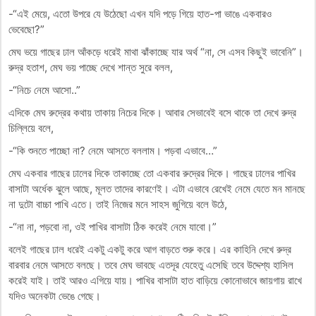
-“এই মেয়ে, এতো উপরে যে উঠেছো এখন যদি পড়ে গিয়ে হাত-পা ভাঙে একবারও
ভেবেছো?”
মেঘ ভয়ে গাছের ঢাল আঁকড়ে ধরেই মাথা ঝাঁকাচ্ছে যার অর্থ “না, সে এসব কিছুই ভাবেনি”।
রুদ্র হতাশ, মেঘ ভয় পাচ্ছে দেখে শান্ত সুরে বলল,
-“নিচে নেমে আসো..”
এদিকে মেঘ রুদ্রের কথায় তাকায় নিচের দিকে। আবার সেভাবেই বসে থাকে তা দেখে রুদ্র
চিল্লিয়ে বলে,
-“কি শুনতে পাচ্ছো না? নেমে আসতে বললাম। পড়বা এভাবে…”
মেঘ একবার গাছের ঢালের দিকে তাকাচ্ছে তো একবার রুদ্রের দিকে। গাছের ঢালের পাখির
বাসাটা অর্ধেক ঝুলে আছে, মূলত তাদের কারণেই। এটা এভাবে রেখেই নেমে যেতে মন মানছে
না দুটো বাচ্চা পাখি এতে। তাই নিজের মনে সাহস জুগিয়ে বলে উঠে,
-“না না, পড়বো না, ওই পাখির বাসাটা ঠিক করেই নেমে যাবো।”
বলেই গাছের ঢাল ধরেই একটু একটু করে আগ বাড়তে শুরু করে। এর কাহিনি দেখে রুদ্র
বারবার নেমে আসতে বলছে। তবে মেঘ ভাবছে এতদূর যেহেতু এসেছি তবে উদ্দেশ্য হাসিল
করেই যাই। তাই আরও এগিয়ে যায়। পাখির বাসাটা হাত বাড়িয়ে কোনোভাবে জায়গায় রাখে
যদিও অনেকটা ভেঙে গেছে।