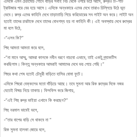
এদিকে এমন চেঁচামেচি শোনে বাড়ির সবাই নিচ থেকে ওপরে উঠে আসে, রুদ্রও টি-শার্ট
ট্রাউজার পরে বের হয়ে আসে। এদিকে অন্ধকারে এদের দেখে তারাও চিল্লিয়ে উঠে ভূত
ভেবে। রুদ্র এদের কাহিনি দেখে তাড়াতাড়ি গিয়ে করিডোরের সব লাইট অন করে। লাইট অন
হতেই তাদের চারটাকে দেখে তাদের বোধগম্য হয় না কাহিনি কী। এই অবস্থায় দেখে রুদ্রের
মা বলে উঠে,
-“এসব কি?”
পিহু আমতা আমতা করে বলে,
-“না মানে আম্মু, আমরা কালকে নবীন বরণে নাচবো এভাবে, তাই একটু প্র্যাকটিস
করছিলাম। কিন্তু অন্ধকারে আমরাই আমাদের দেখে ভয় পেয়ে গেছি।”
পিহুর কথা শেষ হতেই চৌধুরী বাড়িতে হাসির বোমা ফুটে।
এদিকে পিহুরা বেক্কলের মতো দাঁড়িয়ে আছে। তবে সুমনা আর রিক রুদ্রের দিকে নজর
যেতেই বিষ্ময় নিয়ে তাকায়। ফিসফিস করে জিগায়,
-“এই পিহু রুদ্র ভাইয়া এখানে কি করছেন?”
পিহু নরমাল ভাবেই ভলে,
-“তার বাপের বাড়ি সে থাকবে না “
রিক সুমনা হালকা জোরে বলে,