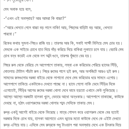
মেঘ অবাক হয়ে বলে,
-“এখন এই অবস্থায়? আর আমরা কি বাচ্চা?”
-“আরে খেলতে গেলে বাচ্চা বড় লাগে নাকি! আয়, পিহুদের বাড়িটা বড় আছে, খেলতে
পারবো।”
রিকের কথায় সুমনা-পিহুও রাজি হয়। তারপর আর কি, সবাই সাক্ষী মিলিয়ে মেঘ চোর হয়।
মেঘকে এক সাইডে চোখে হাত দিয়ে দাঁড় করিয়ে দিয়ে বাকিরা লুকাতে চলে যায়। বেচারি মেঘ
চোখ বন্ধ করেই এক থেকে দশ অব্দি গুনে, তারপর খুঁজতে বের হয়।
পিহুর রুম থেকে বেরিয়ে সে আশেপাশে তাকায়, লম্বা এক করিডোর পেরিয়ে ছাদের সিঁড়ি,
দোতলায় টোটাল পাঁচটা রুম। পিহুর রুমের পাশে দুই রুম, আর অপজিটে আরও দুই রুম।
সামনের রুমগুলোর দরজা বাইরে থেকে লাগানো দেখে মেঘ করিডোর ধরে সামনে এগোয়।
আশেপাশে তাকিয়ে একটাকেও দেখতে পাচ্ছে না। ছাদে গেলো নাকি ভেবে সিঁড়ির দিকে
এগোতেই, সিঁড়ির আগের রুমের দরজা খোলা দেখে ভাবে হয়তো এখানে কেউ লুকিয়েছে।
আস্তে আস্তে দরজাটা হালকা খুলে, ভেতরে আধো অন্ধকার। আশেপাশে তাকাচ্ছে, কাউকে
দেখছে না, হঠাৎ ওয়াশরুমের দরজা খোলার শব্দে সেদিকে তাকায় মেঘ।
রুদ্র একটু আগেই বাইরে থেকে ফিরেছে। মাত্র গোসল করে ওয়াশরুম থেকে বের হতেই
দরজার দিকে চোখ যায়, হালকা আলোতে এমন ভূতের মতো কাউকে দেখে কে এইটা দেখতে
রুদ্র এগিয়ে যায়। এদিকে মেঘ রুদ্রকে শুধু টাওয়াল পরা অবস্থায় দেখে এক চিৎকার দিয়ে