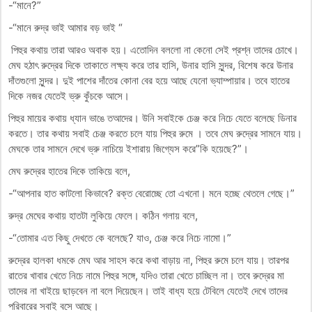
-“মানে?”
-“মানে রুদ্র ভাই আমার বড় ভাই “
পিহুর কথায় তারা আরও অবাক হয়। এতোদিন বললো না কেনো সেই প্রশ্ন তাদের চোখে।
মেঘ হঠাৎ রুদ্রের দিকে তাকাতে লক্ষ্য করে তার হাসি, উনার হাসি সুন্দর, বিশেষ করে উনার
দাঁতগুলো সুন্দর। দুই পাশের দাঁতের কোনা বের হয়ে আছে যেনো ভ্যাম্পায়ার। তবে হাতের
দিকে নজর যেতেই ভ্রু কুঁচকে আসে।
পিহুর মায়ের কথায় ধ্যান ভাঙে তআদের। উনি সবাইকে চেঞ্জ করে নিচে যেতে বলেছে ডিনার
করতে। তার কথায় সবাই চেঞ্জ করতে চলে যায় পিহুর রুমে । তবে মেঘ রুদ্রের সামনে যায়।
মেঘকে তার সামনে দেখে ভ্রু নাচিয়ে ইশারায় জিগ্যেস করে”কি হয়েছে?”।
মেঘ রুদ্রের হাতের দিকে তাকিয়ে বলে,
-“আপনার হাত কাটলো কিভাবে? রক্ত বেরোচ্ছে তো এখনো। মনে হচ্ছে থেতলে গেছে।”
রুদ্র মেঘের কথায় হাতটা লুকিয়ে ফেলে। কঠিন গলায় বলে,
-“তোমার এত কিছু দেখতে কে বলেছে? যাও, চেঞ্জ করে নিচে নামো।”
রুদ্রের হালকা ধমকে মেঘ আর সাহস করে কথা বাড়ায় না, পিহুর রুমে চলে যায়। তারপর
রাতের খাবার খেতে নিচে নামে পিহুর সঙ্গে, যদিও তারা খেতে চাচ্ছিল না। তবে রুদ্রের মা
তাদের না খাইয়ে ছাড়বেন না বলে দিয়েছেন। তাই বাধ্য হয়ে টেবিলে যেতেই দেখে তাদের
পরিবারের সবাই বসে আছে।