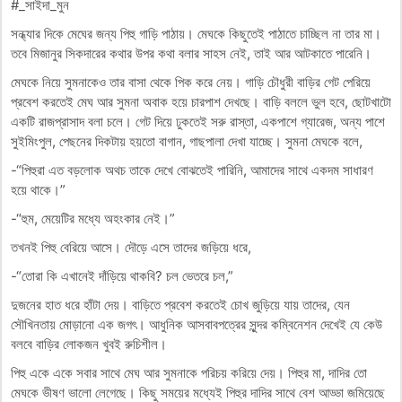
#_সাইদা_মুন
সন্ধ্যার দিকে মেঘের জন্য পিহু গাড়ি পাঠায়। মেঘকে কিছুতেই পাঠাতে চাচ্ছিল না তার মা।
তবে মিজানুর সিকদারের কথার উপর কথা বলার সাহস নেই, তাই আর আটকাতে পারেনি।
মেঘকে নিয়ে সুমনাকেও তার বাসা থেকে পিক করে নেয়। গাড়ি চৌধুরী বাড়ির গেট পেরিয়ে
প্রবেশ করতেই মেঘ আর সুমনা অবাক হয়ে চারপাশ দেখছে। বাড়ি বললে ভুল হবে, ছোটখাটো
একটি রাজপ্রাসাদ বলা চলে। গেট দিয়ে ঢুকতেই সরু রাস্তা, একপাশে গ্যারেজ, অন্য পাশে
সুইমিংপুল, পেছনের দিকটায় হয়তো বাগান, গাছপালা দেখা যাচ্ছে। সুমনা মেঘকে বলে,
-“পিহুরা এত বড়লোক অথচ তাকে দেখে বোঝতেই পারিনি, আমাদের সাথে একদম সাধারণ
হয়ে থাকে।”
-“হুম, মেয়েটির মধ্যে অহংকার নেই।”
তখনই পিহু বেরিয়ে আসে। দৌড়ে এসে তাদের জড়িয়ে ধরে,
-“তোরা কি এখানেই দাঁড়িয়ে থাকবি? চল ভেতরে চল,”
দুজনের হাত ধরে হাঁটা দেয়। বাড়িতে প্রবেশ করতেই চোখ জুড়িয়ে যায় তাদের, যেন
সৌখিনতায় মোড়ানো এক জগৎ। আধুনিক আসবাবপত্রের সুন্দর কম্বিনেশন দেখেই যে কেউ
বলবে বাড়ির লোকজন খুবই রুচিশীল।
পিহু একে একে সবার সাথে মেঘ আর সুমনাকে পরিচয় করিয়ে দেয়। পিহুর মা, দাদির তো
মেঘকে ভীষণ ভালো লেগেছে। কিছু সময়ের মধ্যেই পিহুর দাদির সাথে বেশ আড্ডা জমিয়েছে