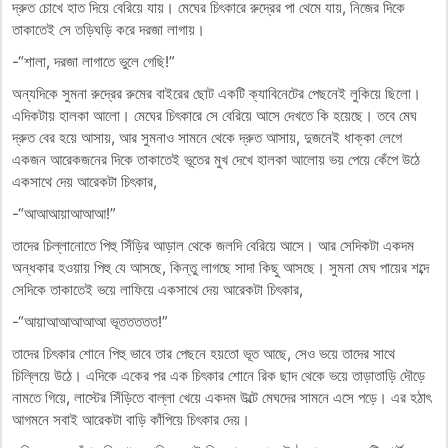
দ্রুত চোখে হাত দিয়ে বেরিয়ে যায়। মেঘের চিৎকারে রুদ্রের পা থেমে যায়, নিজের দিকে
তাকাতেই সে তড়িঘড়ি করে দরজা লাগায়।
-“শালা, দরজা লাগাতে ভুলে গেছি!”
অন্যদিকে সুমনা রুদ্রের রুমের বাইরের ছোট একটি ক্যাবিনেটের পেছনেই লুকিয়ে ছিলো।
এদিকটায় হালকা আলো। মেঘের চিৎকারে সে বেরিয়ে আসে দেখতে কি হয়েছে। তবে মেঘ
দ্রুত বের হয়ে আসায়, আর সুমনাও সামনে থেকে দ্রুত আসায়, দুজনেই ধাক্কা লেগে
একজন আরেকজনের দিকে তাকাতেই ভূতের মুখ দেখে হালকা আলোয় ভয় পেয়ে কেঁপে উঠে
একসাথে দেয় আরেকটা চিৎকার,
-“আআআয়াআআআ!”
তাদের চিল্লানোতে পিহু সিঁড়ির আড়াল থেকে জলদি বেরিয়ে আসে। আর সেদিকটা একদম
অন্ধকার হওয়ায় পিহু যে আসছে, কিন্তু লাগছে সাদা কিছু আসছে। সুমনা মেঘ পায়ের শব্দে
সেদিকে তাকাতেই ভয়ে লাফিয়ে একসাথে দেয় আরেকটা চিৎকার,
-“আয়াআআআআআ ভূততততত!”
তাদের চিৎকার শোনে পিহু ভাবে তার পেছনে হয়তো ভূত আছে, সেও ভয়ে তাদের সাথে
চিল্লিয়ে উঠে। এদিকে একের পর এক চিৎকার শোনে রিক ছাদ থেকে ভয়ে তাড়াতাড়ি দৌড়ে
নামতে গিয়ে, লাস্টের সিঁড়িতে বাল্লা খেয়ে একদম উল্টে মেঘদের সামনে এসে পড়ে। এর হঠাৎ
আগমনে সবাই আরেকটা বাড়ি কাঁপিয়ে চিৎকার দেয়।