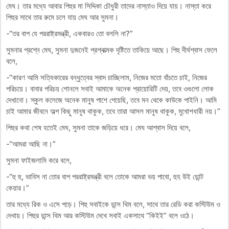
মেঘ। তার মধ্যে আবার পিহুর মা সিদ্দিকা চৌধুরী তাদের নাস্তাও দিয়ে যায়। নাস্তা করে
পিহুর সাথে তার রুমে চলে যায় মেঘ আর সুমনা।
-“তর বাপ যে পররাষ্ট্রমন্ত্রী, একবারও তো বললি না?”
সুমনার প্রশ্নে মেঘ, সুমনা দুজনেই প্রশ্নাত্মক দৃষ্টিতে তাকিয়ে আছে। পিহু দীর্ঘশ্বাস ফেলে
বলে,
-“কারণ আমি সত্যিকারের বন্ধুত্বের স্বাদ চাচ্ছিলাম, নিজের মতো বাঁচতে চাই, নিজের
পরিচয়ে। বাবার পরিচয় শোনলে সবাই আমাকে অনেক প্রায়োরিটি দেয়, তবে ওগুলো লোক
দেখানো। স্কুল কলেজে অনেক মানুষ পাশে পেয়েছি, তবে মন থেকে কাউকে পাইনি। আমি
চাই আমার জীবনে অল্প কিছু মানুষ থাকুক, তবে তারা আসল মানুষ থাকুক, মুখোশধারী নয়।”
পিহুর কথা শেষ হতেই মেঘ, সুমনা তাকে জড়িয়ে ধরে। মেঘ আশ্বাস দিয়ে বলে,
-“আমরা আছি না।”
সুমনা ফাইজলামি করে বলে,
-“হু হু, ভাবিস না তোর বাপ পররাষ্ট্রমন্ত্রী বলে তোকে আমরা ভয় পাবো, হুহ উই ডোন্ট
কেয়ার।”
তার মধ্যে রিক ও এসে পড়ে। পিহু সবাইকে ডান্স থিম বলে, সাথে তার রেডি করা কস্টিউম ও
দেখায়। পিহুর ডান্স থিম আর কস্টিউম দেখে সবাই একসাথে “কিইই” বলে ওঠে।