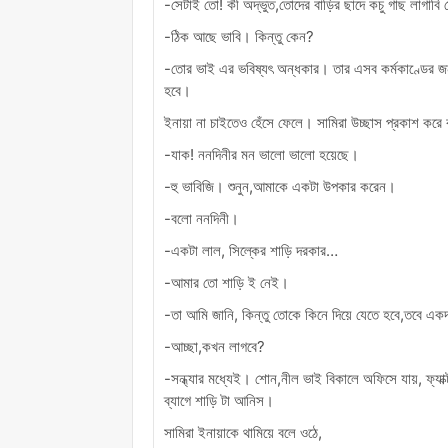
-সেটাই তো! কী অদ্ভুত,তোদের বাড়ির ছাদে কচু গাছ লাগাবি
-ঠিক আছে ভাবি। কিন্তু কেন?
-তোর ভাই এর ভবিষ্যৎ অন্ধকার। তার এসব কর্মকাণ্ডের জন্
হবে।
ইনায়া না চাইতেও হেঁসে ফেলে। সামিরা উচ্ছাস প্রকাশ করে
-যাক! ননদিনীর মন ভালো ভালো হয়েছে।
-হু ভাবিজি। শুনুন,আমাকে একটা উপকার করেন।
-বলো ননদিনী।
-একটা লাল, সিল্কের শাড়ি দরকার…
-আমার তো শাড়ি ই নেই।
-তা আমি জানি, কিন্তু তোকে কিনে দিয়ে যেতে হবে,তবে এ
-আচ্ছা,কখন লাগবে?
-সন্ধ্যার মধ্যেই। শোন,নীল ভাই বিকালে অফিসে যায়, ফ্
ব্যাগে শাড়ি টা আনিস।
সামিরা ইনায়াকে থামিয়ে বলে ওঠে,