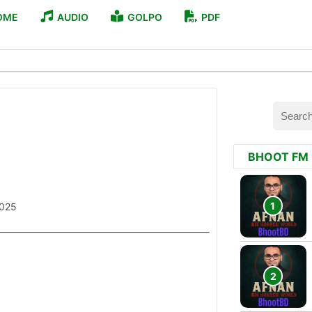
OME
AUDIO
GOLPO
PDF
BHOOT FM
2025