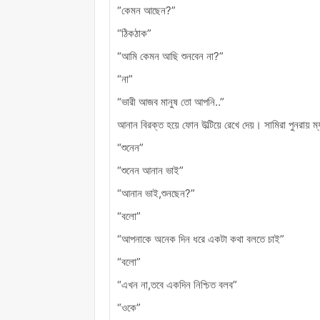
“কেমন আছেন?”
“ঠিকঠাক”
“আমি কেমন আছি শুনবেন না?”
“না”
“ভারী আজব মানুষ তো আপনি..”
আনান বিরক্ত হয়ে ফোন উল্টিয়ে রেখে দেয়। সামিরা পুনরায় 
“শুনেন”
“শুনেন আনান ভাই”
“আনান ভাই,শুনছেন?”
“বলো”
“আপনাকে অনেক দিন ধরে একটা কথা বলতে চাই”
“বলো”
“এখন না,তবে একদিন নিশ্চিত বলব”
“ওকে”