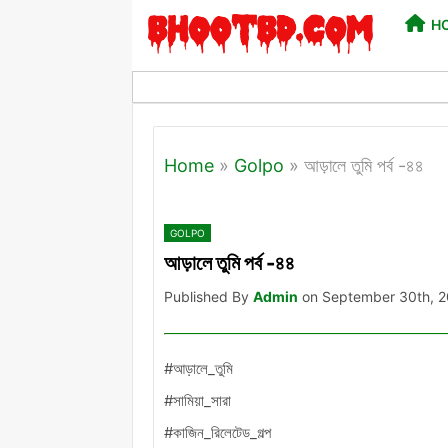
H
Home
»
Golpo
»
আড়ালে তুমি পর্ব -৪৪
GOLPO
আড়ালে তুমি পর্ব -৪৪
Published By
Admin
on September 30th, 
#আড়ালে_তুমি
#সামিয়া_সারা
#কাজিন_রিলেটেড_গল্প