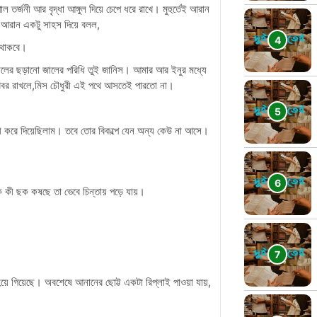
তর্জনী আর বৃদ্ধা আঙ্গুল দিয়ে চেপে ধরে রাখে। মুহুর্তেই আরান
আরান একটু সাহস দিয়ে বলল,
য থাকবে।
ীলের ছড়ানো জালের পরিধি তুই জানিস। আমার আর ইনুর মধ্যে
বর রাখলে,মিস চৌধুরী এই পথে আসতেই পারতো না।
রী করে দিয়েছিলাম। তবে তোর বিকল্পে যেন অন্য কেউ না আসে।
ে কী ছক কষছে তা ভেবে চিন্তায় পড়ে যায়।
 হয়ে গিয়েছে। অবশেষে আনানের ছোট্ট একটা রিপ্লাই পাওয়া যায়,