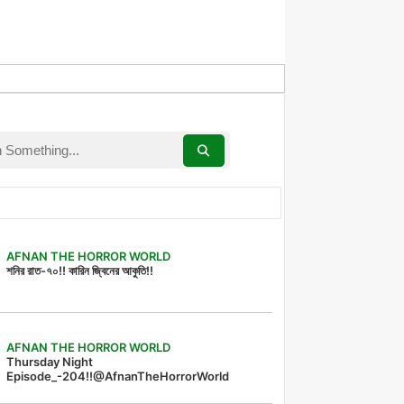
AFNAN THE HORROR WORLD
শনির রাত-৭০!! কারিন জ্বিনের আকুতি!!
AFNAN THE HORROR WORLD
Thursday Night
Episode_-204!!@AfnanTheHorrorWorld