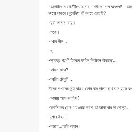
-আগামীকাল ভার্সিটিতে আসবি। শর্মীকে নিয়ে অবশ্যই। আমি
ভালো থাকবে।বুঝেছিস কী বলতে চেয়েছি?
-হ্যাঁ,আসবো যাহ্।
-ওকে।
-শোন নীল…
-হু
-স্বতন্ত্র প্রার্থী হিসেবে ফারিন নির্বাচনে দাঁড়াচ্ছে…
-ফারিন মানে?
-ফারিন চৌধুরী…
নীলের কপালের বিন্দু ঘাম। ফোন বাম হাতে রেখে ডান হাতে ক
-আমায় আজ বলছিস?
-তফসিলের ঘোষণা হওয়ার আগে তো জানা যায় না দোস্ত..
-শোন ইহান!
-আরান…আমি আরান।