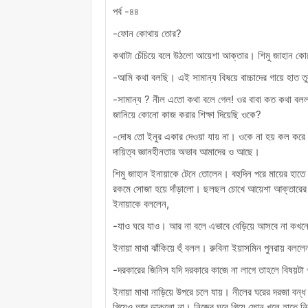
পর্ব -৪৪
-ফোন কোথায় তোর?
কথাটা চেঁচিয়ে বলে উঠলো আয়েশা আক্তার। শিমু জাহান কো
-আমি কথা বলছি। এই সামান্য বিষয়ে বাচ্চাদের গায়ে হাত ত
-সামান্য ? নীল এতো কথা বলে গেল! ওর বাবা কত কথা বলল
জানিয়ে কোনো কাজ করার শিক্ষা দিয়েছি ওকে?
-দোষ তো ইনুর একার দেওয়া যায় না। ওকে না হয় কল কর
দায়িত্ব জ্ঞানহীনতার অভাব আমাদের ও আছে।
শিমু জাহান ইনায়াকে টেনে তোলেন। বহুদিন পরে মায়ের হা
রকমে সোজা হয়ে দাঁড়ালো। ছলছল চোখে আয়েশা আক্তারের দ
ইনায়াকে বললেন,
-যাও ঘরে যাও। আর না বলে এভাবে বেড়িয়ে আসবে না কখ
ইনায়া মাথা ঝাঁকিয়ে হুঁ বলল। রুবিনা ইয়াসমিন পুনরায় বললে
-দরকারের জিনিস যদি দরকারে কাজে না লাগে তাহলে বিষয়ট
ইনায়া মাথা নাড়িয়ে উপরে চলে যায়। নীলের ঘরের দরজা বন্
গিয়েও আর ডাকলো না। নিজের ঘরে গিয়ে ফোন খুলে হাতে নি