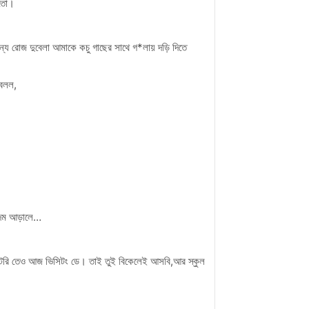
 তো।
য রোজ দুবেলা আমাকে কচু গাছের সাথে গ*লায় দড়ি দিতে
 বলল,
কদম আড়ালে…
যাক্টরি তেও আজ ভিসিটং ডে। তাই তুই বিকেলেই আসবি,আর স্কুল