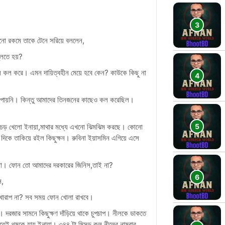
নো রকমে তাকে টেনে সরিয়ে বললেন,
ুলতে হয়?
 কল করে। এমন দায়িত্বহীন মেয়ে হবে কেন? কাউকে কিছু না
ে পায়নি। কিন্তু আমাদের তিনজনের কাছেও কল করেছিল।
তে চড় খেলো ইনায়া,মাথার মধ্যে এখনো ঝিমঝিম করছে। কোনো
িকে তাকিয়ে রইল কিছুক্ষন। রুবিনা ইয়াসমিন এগিয়ে এসে
নো। ফোন তো আমাদের দরকারের জিনিস,তাই না?
ন,
া খারাপ না? সব সময় ফোন খোলা রাখবে।
ধ। দরজার সামনে কিছুক্ষণ দাঁড়িয়ে থাকে চুপচাপ। নীলকে ডাকতে
তেই থমকে যায় ইনায়া। ৩৪৪ টা মিসড কল নীলের নাম্বার