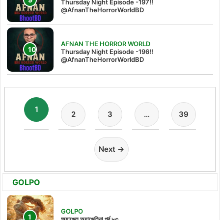
Thursday Night Episode -197!!‪
@AfnanTheHorrorWorldBD‬
AFNAN THE HORROR WORLD
Thursday Night Episode -196!!
@AfnanTheHorrorWorldBD
1
2
3
…
39
Next →
GOLPO
GOLPO
অ্যাঞ্জেল অ্যাঞ্জেলিনা পর্ব ৮৩