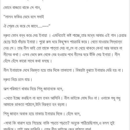
ফোনে বাজতে থাকে সে গান,
“লালন ফকির ভেবে বলে সদাই
ঐ প্রেম যে করে সে জানে….—-“
দ্রুত ফোন বন্ধ করে দেয় ইনায়া । এমনিতেই কষ্ট পাচ্ছে,তার মধ্যে আবার এই গান।চেয়ার
ছেড়ে উঠে দাঁড়ায় ইনায়া। পুরো রুম ধরে কিছুক্ষন পায়চারি করে। খেতে যাওয়ার সিদ্ধান্ত
নেয় সে। তার নীল ভাই তো তাকে পাত্তা দেয় না,সে না খেয়ে থাকবে কেন! আর ভাববে না
নীলের কথা। এসব ভেবে রুম থেকে বের হওয়ার পথে নীলের ঘরে উঁকি দেয় ইনায়া। নীল
হেঁসে হেঁসে কারো সাথে কথা বলছে।
নীল ইনায়াকে দেখে বিরক্ত হয়ে তার দিকে তাকালো। বিষয়টা বুঝতে ইনায়ার দেরি হয় না।
দ্রুত নিচে চলে যায়।
অল্প পরিমাণে খাবার নিয়ে শিমু জাহানকে বলে,
-খেতে ইচ্ছে করছিল না বলে তখন আসিনি। নীল ভাইকে দোষ দিও না। ওনাকে শুধু শুধু
আমাকে ডাকতে পাঠালে,উনি বিরক্ত হন বড়মা।
শিমু জাহান অবাক হয়ে তাকায় ইনায়ার দিকে। হেঁসে বলে,
-মাথা কি খারাপ হয়ে গিয়েছে নাকি পড়তে পড়তে? অনুকে পাঠিয়েছিলাম,ও বলল তুই
পড়ছিস। তাই আর ডাকিনি। তোর নীল ভাইকে কেন পাঠাতে যাব!