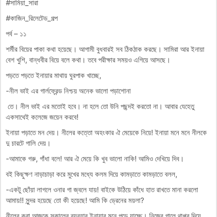
#সামিয়া_সারা
#কাজিন_রিলেটেড_গল্প
পর্ব – ১১
শর্মীর বিয়ের পাকা কথা হয়েছে। আগামী বুধবারই সব ঠিকঠাক করছে। সামিরা আর ইনায়া
বেশ খুশি, বান্ধবীর বিয়ে বলে কথা। তবে পরীক্ষার সময়ও এগিয়ে আসছে।
পড়তে পড়তে ইনায়ার মাথায় ঘুরপাক খাচ্ছে,
-নীল ভাই এর গার্লফ্রেন্ড নিশ্চয় অনেক ভালো পড়াশোনা
তে। নীল ভাই এর মতোই হবে। না হলে তো উনি পছন্দই করতো না। আবার যেহেতু
একসাথেই কলেজে জয়েন করবে!
ইনায়া পড়াতে মন দেয়। নীলের কত্তো অহংকার ঐ মেয়েকে নিয়ে! ইনায়া মনে মনে নীলকে
দু চারটে গালি দেয়।
-আমাকে গরু, গাঁধা বলে! আর ঐ মেয়ে কি খুব ভালো নাকি! আমিও দেখিয়ে দিব।
বই কিছুক্ষণ নাড়াচাড়া করে মুখের মধ্যে কলম দিয়ে কামড়াতে কামড়াতে বলল,
-একটু ছোঁয়া লাগলে ওনার গা জ্বলে যায়! বাইকে উঠিয়ে কাঁধে হাত রাখতে মানা করলো
আমায়!! সুন্দর হয়েছে তো কী হয়েছে! আমি কি ড্রেনের ময়লা?
নীলের করা আজকে সকালের ব্যবহার ইনায়ার মনে পড়ে যাচ্ছে। নিজের গালে থাপ্পর দিয়ে