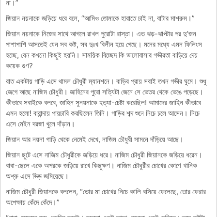
না।”
জিয়ান নয়নাকে জড়িয়ে ধরে বলে, “আমিও তোমাকে হারাতে চাই না, বাটার মাশরুম।”
জিয়ান নয়নাকে নিজের সাথে আগলে রাখল পুরোটা রাস্তা। এত ঝড়-ঝাপ্টার পর দু’জন
পাশাপাশি আসতেই যেন সব কষ্ট, সব দুঃখ বিলীন হয়ে গেছে। মনের মধ্যে এমন ফিলিংস
হচ্ছে, যেন কখনো কিছুই হয়নি। সাময়িক বিচ্ছেদ কি ভালোবাসার গভীরতা বাড়িয়ে দেয়
কয়েক গুণ?
রাত একটায় গাড়ি এসে থামল চৌধুরী ম্যানশনে। বাড়ির প্রায় সবাই তখন গভীর ঘুমে। শুধু
জেগে আছে নাজিম চৌধুরী। জাহিনের পুরো সত্যিটা জেনে সে ভেতর থেকে ভেঙে পড়েছে।
কীভাবে সবাইকে বলবে, জাহিন সুনয়নাকে হত্যা-চেষ্টা করেছিল! আমাদের জাহিন কীভাবে
এমন হলো! বারান্দায় পায়চারি করছিলেন তিনি। গাড়ির শব্দ শুনে নিচে চলে আসেন। নিচে
এসে মেইন দরজা খুলে দাঁড়ান।
জিয়ান আর নয়না গাড়ি থেকে নেমেই দেখে, নাজিম চৌধুরী সামনে দাঁড়িয়ে আছে।
জিয়ান ছুটে এসে নাজিম চৌধুরীকে জড়িয়ে ধরে। নাজিম চৌধুরী জিয়ানকে জড়িয়ে ধরেন।
বাবা-ছেলে একে অপরকে জড়িয়ে রাখে কিছুক্ষণ। নাজিম চৌধুরীর চোখের কোণে খানিক
অশ্রু এসে ভিড় জমিয়েছে।
নাজিম চৌধুরী জিয়ানকে বললেন, “তোর মা চোখের নিচে কালি বসিয়ে ফেলেছে, তোর ফেরার
অপেক্ষায় কেঁদে কেঁদে।”