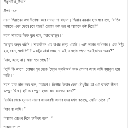
#নুসাইবা_ইভানা
#পর্ব -১৫
নয়না জিয়ানের কথা উপেক্ষা করে সামনে পা বাড়াল। জিয়ান নয়নার হাত ধরে বলে, “সত্যি
আমাকে একা ফেলে চলে যাবে? তোমার কষ্ট হবে না আমাকে কষ্ট দিতে?”
নয়না সামনের দিকে ঘুরে বলে, “হাত ছাড়ুন।”
“ছাড়ার জন্য ধরিনি। সারাজীবন ধরে রাখার জন্য ধরেছি। এটা আমার অধিকার। এত নিষ্ঠুর
হচ্ছ কেন, অর্ধাঙ্গিনী? একটুও মায়া হচ্ছে না এই অসহায় প্লেন ড্রাইভারের জন্য?”
“নাহ, হচ্ছে না। মায়া মরে গেছে?”
“তুমি কি জানো, তোমার মুখ থেকে ‘প্লেন ড্রাইভার’ ডাক শোনার জন্য আমি ব্যাকুল হয়ে
আছি।”
নয়না হাত ভাঁজ করে বলে, “আচ্ছা। মিস্টার জিয়ান রেজা চৌধুরীর তো এই ডাকটা ভীষণ
অপছন্দ ছিল। হুট করে পছন্দ হওয়া শুরু করলেন কবে?”
“যেদিন থেকে সুনয়না নামের হৃদয়হরণী আমার হৃদয় দখল করেছে, সেদিন থেকে।”
“যাব না আমি।”
“আমার চোখের দিকে তাকিয়ে বলো।”
“পারব না।”