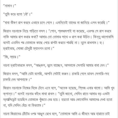
“নামান।”
“তুমি করে বলো ‘বৌ’।”
“বাবা ভীষণ রাগ করবে এভাবে চলে গেলে। এমনিতেই তাদের না জানিয়ে এসব করেছি।”
জিয়ান নয়নাকে নিয়ে গাড়িতে বসল। “শোন, শ্বশুরমশাই যা করেছে, এরপর সে রাগ করবে
নাকি আমার রাগ করার কথা? আমার তো তোমার সাথে ও রাগ করা উচিত। কিন্তু ভালোবাসি
বলেই এতদিন পর তোমাকে কাছে পেয়ে রাগটা করতে পারছি না। তুলে রাখলাম। হু।
ড্রাইভার, সোজা চৌধুরী ম্যানশন চলো।”
“জি, স্যার।”
নয়না ড্রাইভারকে বলল, “আঙ্কল, ভুলে যাচ্ছেন, আপনাকে সেলারি আমার বাবা দেন।”
জিয়ান বলল, “আমি যেটা বলেছি, আপনি সেটাই করুন। চাকরি গেলে ডাবল সেলারি-সহ
চাকরি দেব আপনাকে।”
জিয়ান নয়নাকে নিজের দিকে টেনে এনে বলে, “অনেক হয়েছে, প্লিজ এবার থামো। আমি খুব
ক্লান্ত।” বলেই নয়নার কাঁধে মাথা রাখল। “তুমি জানো, সেদিন রাতে আমার বড় একটা
অ্যাক্সিডেন্ট হয়েছিল তোমাকে খুঁজতে বের হয়ে। হয়তো আর কোনোদিন আমাদের দেখা হতো
না, যদি সেদিন বেঁচে না ফিরতাম।”
নয়না জিয়ানের ঠোঁটের ওপর আঙুল রেখে বলে, “তোমাকে আমি এ জীবনে আর হারাতে চাই