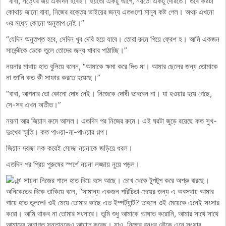
“বাবা, সত্যের জয় একদিন হবেই। হয়তো একটু আগে, নয়তো একটু দেরিতে। তবে কষ্টটা
কোথায় জানো বাবা, নিজের রক্তের ভাইয়ের জন্য এতগুলো মানুষ কষ্ট পেল। অথচ এখনো
ওর মধ্যে কোনো অনুতাপ নেই।”
“যেদিন অনুতপ্ত হবে, সেদিন খুব দেরি হয়ে যাবে। তোরা রুমে গিয়ে ফ্রেশ হ। আমি একজন
সার্ভেন্টকে ডেকে তুলে তোদের জন্য খাবার পাঠাচ্ছি।”
নয়নার মাথায় হাত বুলিয়ে বলেন, “আমাকে ক্ষমা করে দিও মা। আমার ছেলের জন্য তোমাকে
না জানি কত কী সাফার করতে হয়েছে।”
“বাবা, আপনার তো কোনো দোষ নেই। নিজেকে দোষী ভাববেন না। যা হওয়ার হয়ে গেছে,
সে-সব এখন অতীত।”
নয়না আর জিয়ান রুমে আসল। এতদিন পর নিজের রুমে। এই ঘরটা জুড়ে রয়েছে কত সুখ-
দুঃখের স্মৃতি। কত পাওয়া-না-পাওয়ার গল্প।
জিয়ান দরজা লক করেই সোজা নয়নাকে জড়িয়ে ধরল।
এতদিন পর প্রিয় পুরুষের স্পর্শে নয়না লজ্জায় নুয়ে পড়ল।
সায়না নিজের গালে হাত দিয়ে বসে আছে। চোখ থেকে টুপটুপ করে অশ্রু ঝরছে।
অনিকেতের দিকে তাকিয়ে বলে, “সামান্য একজন পরিচিতা মেয়ের জন্য এ অবস্থায় আমার
গায়ে হাত তুললে! ওই মেয়ে তোমার কাছে এত ইম্পর্ট্যান্ট? তাহলে ওই মেয়েকে এনেই সংসার
করো। আমি থাকব না তোমার সংসারে। তুমি শুধু আমাকে আঘাত করোনি, আমার সাথে সাথে
আমাদের অনাগত সন্তানকেও আঘাত করেছ। যাও, নিজের বন্ধুর বৌকে এনে সংসার