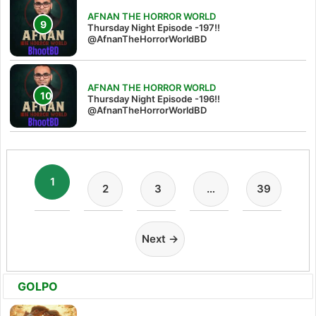
AFNAN THE HORROR WORLD
Thursday Night Episode -197!!‪
@AfnanTheHorrorWorldBD‬
AFNAN THE HORROR WORLD
Thursday Night Episode -196!!
@AfnanTheHorrorWorldBD
1
2
3
…
39
Next →
GOLPO