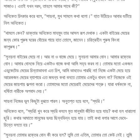
সাজাও। এতই যখন দরদ, তাহলে আমার সাথে কী?”
অনিকেত চিৎকার করে বলে, “সায়না, মুখ সামলে কথা বলো।” হাত উঠিয়েও আবার গুটিয়ে
নিল অনিকেত।
“থামলে কেন? ডাক্তার অনিকেত মাহমুদ তার আসল রূপ দেখাক। একটা বাইরের মেয়ের
জন্য কোর পুরুষ ঘরের বৌয়ের গায়ে হাত তোলে, জানেন। চরিত্রহীন পুরুষ কিংবা
কাপুরুষ।”
“সুনয়না বাইরের মেয়ে না। আর না ও বাজে মেয়ে। সুনয়না আমার বোন। আমার রক্তের
বোন। আমার বোনকে নিয়ে একটাও বাজে কথা আমি সহ্য করব না। তোমার মতো একজন
এডুকেটেড মেয়ের চিন্তাভাবনা এত চিপ, আমি ভাবতেও পারছি না! নিজে একটা মেয়ে হয়ে
আরেকজন মেয়ের ব্যাপারে এত জঘন্য কথা বলতে তোমার একটুও বাধল না? নিজেকে ওই
মেয়ের জায়গায় কল্পনা করো। তোমাদের মতো মেয়েরাই মেয়েদের শত্রু। যারা ধর্ষককে না,
ধর্ষিতা নারীকে অপবাদ দেয়।”
সায়না নিজের ভুল কিছুটা বুঝতে পারল। অনুতপ্ত হয়ে বলে, “স্যরি।”
অনিকেত বলে, “স্যরি! খুন করে স্যরি বললে মৃত মানুষটা জীবিত হয়ে যায়? কথা হল ধারালো
ছুরি। কথার আঘাতে মানুষের হৃদয় ছিন্নভিন্ন হয়ে যায়। তাই কথা বলার আগে ভেবে-
চিন্তে বলতে হয়।”
“সুনয়না তোমার রক্তের বোন কী করে হল? তুমি তো এতিম, তোমার তো কেউ নেই। তুমি