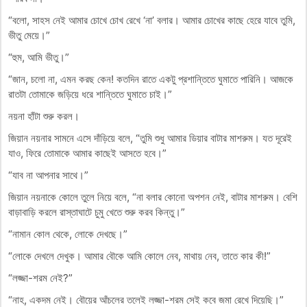
“বলো, সাহস নেই আমার চোখে চোখ রেখে ‘না’ বলার। আমার চোখের কাছে হেরে যাবে তুমি,
ভীতু মেয়ে।”
“হুম, আমি ভীতু।”
“জান, চলো না, এমন করছ কেন! কতদিন রাতে একটু প্রশান্তিতে ঘুমাতে পারিনি। আজকে
রাতটা তোমাকে জড়িয়ে ধরে শান্তিতে ঘুমাতে চাই।”
নয়না হাঁটা শুরু করল।
জিয়ান নয়নার সামনে এসে দাঁড়িয়ে বলে, “তুমি শুধু আমার ডিয়ার বাটার মাশরুম। যত দূরেই
যাও, ফিরে তোমাকে আমার কাছেই আসতে হবে।”
“যাব না আপনার সাথে।”
জিয়ান নয়নাকে কোলে তুলে নিয়ে বলে, “না বলার কোনো অপশন নেই, বাটার মাশরুম। বেশি
বাড়াবাড়ি করলে রাস্তাঘাটে চুমু খেতে শুরু করব কিন্তু।”
“নামান কোল থেকে, লোকে দেখছে।”
“লোকে দেখলে দেখুক। আমার বৌকে আমি কোলে নেব, মাথায় নেব, তাতে কার কী!”
“লজ্জা-শরম নেই?”
“নাহ, একদম নেই। বৌয়ের আঁচলের তলেই লজ্জা-শরম সেই কবে জমা রেখে দিয়েছি।”