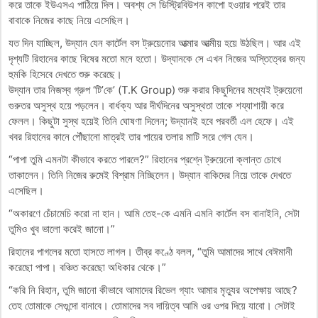
করে তাকে ইউএসএ পাঠিয়ে দিল। অবশ্য সে ডিস্ট্রিবিউশন কাপো হওয়ার পরেই তার
বাবাকে নিজের কাছে নিয়ে এসেছিল।
যত দিন যাচ্ছিল, উদ্যান যেন কার্টেল বস ট্রুয়েনোর আত্মার আত্মীয় হয়ে উঠছিল। আর এই
দৃশ্যটি রিহানের কাছে বিষের মতো মনে হতো। উদ্যানকে সে এখন নিজের অস্তিত্বের জন্য
হুমকি হিসেবে দেখতে শুরু করেছে।
উদ্যান তার নিজস্ব গ্রুপ ‘টি’কে’ (T.K Group) শুরু করার কিছুদিনের মধ্যেই ট্রুয়েনো
গুরুতর অসুস্থ হয়ে পড়লেন। বার্ধক্য আর দীর্ঘদিনের অসুস্থতা তাকে শয্যাশায়ী করে
ফেলল। কিছুটা সুস্থ হয়েই তিনি ঘোষণা দিলেন; উদ্যানই হবে পরবর্তী এল হেফে। এই
খবর রিহানের কানে পৌঁছানো মাত্রই তার পায়ের তলার মাটি সরে গেল যেন।
“পাপা তুমি এমনটা কীভাবে করতে পারলে?” রিহানের প্রশ্নে ট্রুয়েনো ক্লান্ত চোখে
তাকালেন। তিনি নিজের রুমেই বিশ্রাম নিচ্ছিলেন। উদ্যান বাকিদের নিয়ে তাকে দেখতে
এসেছিল।
“অকারণে চেঁচামেচি করো না হান। আমি তেহ-কে এমনি এমনি কার্টেল বস বানাইনি, সেটা
তুমিও খুব ভালো করেই জানো।”
রিহানের পাগলের মতো হাসতে লাগল। তীব্র কণ্ঠে বলল, “তুমি আমাদের সাথে বেঈমানী
করেছো পাপা। বঞ্চিত করেছো অধিকার থেকে।”
“করি নি রিহান, তুমি জানো কীভাবে আমাদের রিভেল গ্যাং আমার মৃত্যুর অপেক্ষায় আছে?
তেহ তোমাকে সেগুন্দো বানাবে। তোমাদের সব দায়িত্ব আমি ওর ওপর দিয়ে যাবো। সেটাই