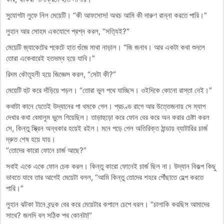
সুযোগটা লুফে নিল মেয়েটি। “কী আফসোস! অথচ আমি কী দারুণ রান্না করতে পারি।”
লুহান আর সোহম একযোগে প্রশ্ন করল, “সত্যিই?”
মেয়েটি জ্যাকেটের পকেটে হাত গুঁজে মাথা নাড়াল। “জি জনাব। আর একটা কথা শুনলে
তোরা একেবারেই হতভম্ব হয়ে যাবি।”
রিদম কৌতূহলী হয়ে জিজ্ঞেস করল, “সেটা কী?”
​মেয়েটি হুট করে দাঁড়িয়ে পড়ল। “তোরা ভুল পথে যাচ্ছিস। ওইদিকে কোনো রাস্তা নেই।”
কথাটা কানে যেতেই উদ্যানের পা থমকে গেল। প্রচণ্ড রাগে আর উত্তেজনায় সে ম্যাপ
দেখার কথা বেমালুম ভুলে গিয়েছিল। তাড়াহুড়ো করে ফোন বের করে অন করার চেষ্টা করল
সে, কিন্তু স্ক্রিন অন্ধকার হয়েই রইল। মনে পড়ে গেল অতিরিক্ত ঠান্ডায় ব্যাটারির চার্জ
দ্রুত শেষ হয়ে যায়।
“তোদের কারো ফোনে চার্জ আছে?”
সবাই একে একে ফোন চেক করল। কিন্তু কারো ফোনেই চার্জ ছিল না। উদ্যান বিকল্প কিছু
ভাবতে যাবে তার আগেই মেয়েটা বলল, “আমি কিন্তু তোদের শহরে পৌঁছাতে হেল্প করতে
পারি।”
লুহান ঝটকা টানে বন্দুক বের করে মেয়েটার কপালে চেপে ধরল। “চালাকি করছিস আমাদের
সাথে? জলদি বল সঠিক পথ কোনটা!”