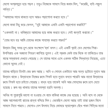
মেলো অপ্রস্তুত হয়ে পড়ল। তবুও নিজেকে সামলে নিয়ে জবাব দিল, “করেছি, হাই-স্কুল
পর্যন্ত।”
“আমাদের সাথে থাকতে হলে আরও পড়াশোনা করতে হবে।”
মেলো মাথা নিচু করে ফেলল, “তুই আমাকে এমনি এমনি পড়াশোনা করাবি?”
“একদমই না। ভবিষ্যতে আমাদের হয়ে কাজ করতে হবে। সেই জন্যই করাবো।”
“তোর মনে হয় আমি তোদের কাজে সাহায্য করতে পারব?”
উদ্যান কিছু সময় চুপ থেকে সংক্ষেপে ‘হুম’ বলল। এই একটি শব্দই যেন মেলোর শিরা-
উপশিরায় এক অজানা শিহরণ জাগিয়ে তুলল। এই প্রথম কেউ তার দিকে না তাকিয়েও তার
মাঝে সম্ভাবনা দেখতে পেয়েছে। সে তাদের সাথে এসে একদম সঠিক সিদ্ধান্ত নিয়েছে, এতে
কোনো সন্দেহ নেই।
তাদের বাড়িতে তিনটা বেড রুম আছে। অনি ও সোহম একটাতে আর অন্য দুটোতে লুহান আর
উদ্যান থাকে। উদ্যানকে নিজের রুমে শিফট হতে লুহান বলতে পারেনি আর নাতো উদ্যানের
রুমে শিফট হতে চাইতে পেরেছে। বাধ্য হয়ে তাকেই অনি আর সোহমের রুমে চলে যেতে
হয়েছে। রুম বড় থাকায় তাদের সমস্যা হয়নি অবশ্য।
অনির পা পুরোপুরি ভালো না হওয়ায় সে বাদে বাকিরা কাজে বের হয়েছে। অনি বসে না থেকে
আজ আগেভাগেই রাতের রান্না বসিয়ে দিল। ভেবেছিল মেলো আছে তাই তারা দুজন মিলে
সামলে নিতে পারবে। মেলোও বেশ উৎসাহ নিয়ে কোমরে অ্যাপ্রোন বেঁধে পাকা গিন্নির মতো