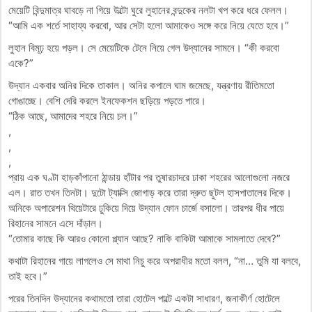
মেয়েটি বিন্দুমাত্র ঘাবড়ে না গিয়ে উল্টো ঘুরে লুহানের বন্দুকের নলটা খপ করে ধরে ফেলল।
“আমি এক শর্তে সাহায্য করবো, আর সেটা হলো আমাকেও সঙ্গে করে নিয়ে যেতে হবে।”
লুহান বিমূঢ় হয়ে পড়ল। সে মেয়েটিকে টেনে নিয়ে গেল উদ্যানের সামনে। “কী করবো
একে?”
উদ্যান একবার অনির দিকে তাকাল। অনির কপালে ঘাম জমেছে, যন্ত্রণায় রীতিমতো
গোঙাচ্ছে। বেশি দেরি করলে ইনফেকশন ছড়িয়ে পড়তে পারে।
“ঠিক আছে, আমাদের শহরে নিয়ে চল।”
,
,
,
প্রায় এক ঘণ্টা হাড়কাঁপানো ঠান্ডায় হাঁটার পর তুষারচাদরে ঢাকা শহরের আলোগুলো নজরে
এল। রাত তখন তিনটা। দুটো ট্যাক্সি জোগাড় করে তারা দ্রুত ছুটল হাসপাতালের দিকে।
অনিকে অপারেশন থিয়েটারে ঢুকিয়ে দিয়ে উদ্যান ফোন চার্জে বসালো। তারপর ধীর পায়ে
রিহানের সামনে এসে দাঁড়াল।
“তোমার কাছে কি আরও কোনো প্ল্যান আছে? নাকি বাকিটা আমাকে সামলাতে দেবে?”
কথাটা রিহানের গায়ে লাগলেও সে মাথা নিচু করে অপরাধীর মতো বলল, “না… তুমি যা বলবে,
তাই হবে।”
পরের তিনদিন উদ্যানের কথামতো তারা হোটেল পাল্টে একটা সাধারণ, জনাকীর্ণ হোটেলে