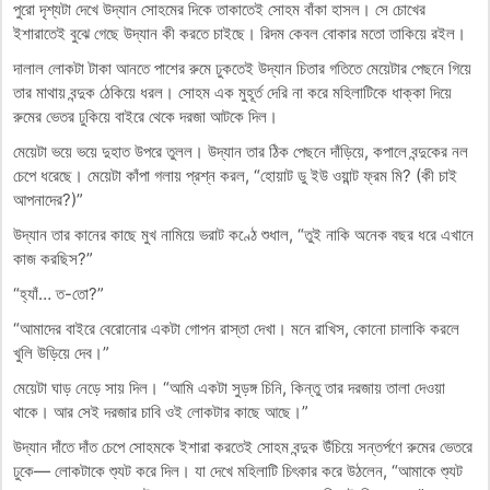
পুরো দৃশ্যটা দেখে উদ্যান সোহমের দিকে তাকাতেই সোহম বাঁকা হাসল। সে চোখের
ইশারাতেই বুঝে গেছে উদ্যান কী করতে চাইছে। রিদম কেবল বোকার মতো তাকিয়ে রইল।
দালাল লোকটা টাকা আনতে পাশের রুমে ঢুকতেই উদ্যান চিতার গতিতে মেয়েটার পেছনে গিয়ে
তার মাথায় বন্দুক ঠেকিয়ে ধরল। সোহম এক মুহূর্ত দেরি না করে মহিলাটিকে ধাক্কা দিয়ে
রুমের ভেতর ঢুকিয়ে বাইরে থেকে দরজা আটকে দিল।
মেয়েটা ভয়ে ভয়ে দুহাত উপরে তুলল। উদ্যান তার ঠিক পেছনে দাঁড়িয়ে, কপালে বন্দুকের নল
চেপে ধরেছে। মেয়েটা কাঁপা গলায় প্রশ্ন করল, “হোয়াট ডু ইউ ওয়ান্ট ফ্রম মি? (কী চাই
আপনাদের?)”
উদ্যান তার কানের কাছে মুখ নামিয়ে ভরাট কণ্ঠে শুধাল, “তুই নাকি অনেক বছর ধরে এখানে
কাজ করছিস?”
​“হ্যাঁ… ত-তো?”
“আমাদের বাইরে বেরোনোর একটা গোপন রাস্তা দেখা। মনে রাখিস, কোনো চালাকি করলে
খুলি উড়িয়ে দেব।”
​মেয়েটা ঘাড় নেড়ে সায় দিল। “আমি একটা সুড়ঙ্গ চিনি, কিন্তু তার দরজায় তালা দেওয়া
থাকে। আর সেই দরজার চাবি ওই লোকটার কাছে আছে।”
উদ্যান দাঁতে দাঁত চেপে সোহমকে ইশারা করতেই সোহম বন্দুক উঁচিয়ে সন্তর্পণে রুমের ভেতরে
ঢুকে— লোকটাকে শ্যুট করে দিল। যা দেখে মহিলাটি চিৎকার করে উঠলেন, “আমাকে শ্যুট