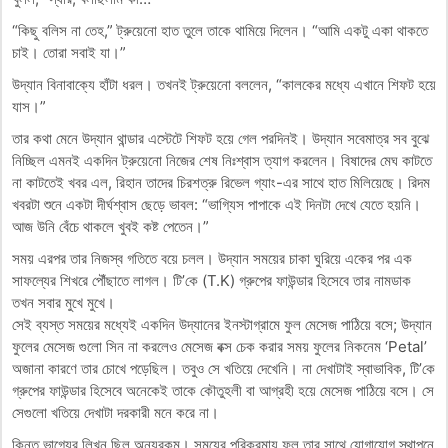
“কিছু বলিস না তেহ,” ট্রুয়েনো হাত তুলে তাকে থামিয়ে দিলেন। “আমি একটু একা থাকতে
চাই। তোরা সবাই যা।”
উদ্যান বিনাবাক্যে হাঁটা ধরল। তখনই ট্রুয়েনো বললেন, “কালকের মধ্যে এখানে শিফট হয়ে
যাস।”
তার কথা মেনে উদ্যান থান্ডার এস্টেটে শিফট হয়ে গেল পরদিনই। উদ্যান সবেমাত্র সব বুঝে
নিচ্ছিল এমনই একদিন ট্রুয়েনো নিজের শেষ নিঃশ্বাস ত্যাগ করলেন। বিষাদের মেঘ কাটতে
না কাটতেই খবর এল, রিহান তাদের চিরশত্রু রিভেল গ্যাং-এর সাথে হাত মিলিয়েছে। রিদম
খবরটা শুনে একটা দীর্ঘশ্বাস ছেড়ে ভাবল: “ভাগ্যিস পাপাকে এই দিনটা দেখে যেতে হয়নি।
আজ উনি বেঁচে থাকলে খুবই কষ্ট পেতেন।”
সময় এরপর তার নিজস্ব গতিতে বয়ে চলল। উদ্যান সময়ের চাকা ঘুরিয়ে একের পর এক
সাফল্যের শিখরে পৌঁছাতে লাগল। টি’কে (T.K) গ্রুপের ফাউন্ডার হিসেবে তার নামডাক
তখন সবার মুখে মুখে।
সেই ব্যস্ত সময়ের মধ্যেই একদিন উদ্যানের ইনস্টাগ্রামে ফুল মেসেজ পাঠিয়ে বসে; উদ্যান
ফুলের মেসেজ গুলো সিন না করলেও মেসেজ বক্স চেক করার সময় ফুলের নিকনেম ‘Petal’
অজানা কারণে তার চোখে পড়েছিল। তবুও সে খতিয়ে দেখেনি। না দেখাটাই স্বাভাবিক, টি’কে
গ্রুপের ফাউন্ডার হিসেবে অনেকেই তাকে কৌতুহলী বা আগ্রহী হয়ে মেসেজ পাঠিয়ে বসে। সে
সেগুলো খতিয়ে দেখাটা দরকারী মনে করে না।
কিন্তু ভাগ্যের লিখন ছিল অন্যরকম। সময়ের পরিক্রমায় ফুল তার সাথে যোগাযোগ স্থাপনে