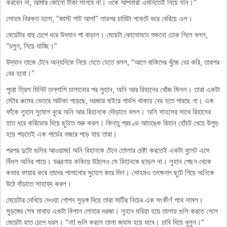
করবেন না, আমার কোনো টাকা লাগবে না। ওকে আপনারা এমনিতেই নিয়ে যান।”
সোহম বিরক্ত হলো, “জাস্ট শাট আপ!” তারপর চাবিটা পকেটে ভরে বেরিয়ে এল।
মেয়েটার বাহু চেপে ধরে উদ্যান পা বাড়াল। মেয়েটা কোনোমতে শুকনো ঢোক গিলে বলল,
“চলুন, নিয়ে যাচ্ছি।”
উদ্যান তাকে টেনে অন্যদিকে নিয়ে যেতে যেতে বলল, “আগে বাকিদের খুঁজে বের করি, তারপর
বের হবো।”
পুরো ত্রিশ মিনিট তল্লাশি চালানোর পর লুহান, অনি আর রিহানের খোঁজ মিলল। তারা একটা
স্টোর রুমের ভেতরে আটকা পড়েছে, দরজার বাইরে গার্ডস থাকায় বের হতে পারছে না। এক
ফাঁকে লুহান সুযোগ বুঝে অনি আর রিহানকে দৌড়াতে বলল। অনি সাহসের সাথে রিহানের
হাত ধরে করিডোর দিয়ে ছুটতে শুরু করল। কিন্তু প্রচণ্ড আতঙ্কে রিহান হোঁচট খেয়ে উপুড়
হয়ে পড়তেই এক গার্ডের নজরে পড়ে যায় তারা।
পরপর দুটো গুলির আওয়াজ! অনি রিহানকে টেনে তোলার চেষ্টা করতেই একটা বুলেট এসে
বিঁধল অনির পায়ে। যন্ত্রণায় ককিয়ে উঠলেও সে রিহানকে ছাড়ল না। লুহান পেছন থেকে
কভার ফায়ার করে তাদের পালানোর সুযোগ করে দিল। সোহমও তৎক্ষনাৎ ছুটে গিয়ে অনিকে
উঠে দাঁড়াতে সাহায্য করল।
মেয়েটার দেখিয়ে দেওয়া গোপন সুড়ঙ্গ দিয়ে তারা মাটির নিচের এক সংকীর্ণ পথে নামল।
সুড়ঙ্গের শেষ মাথায় একটা বিশাল লোহার দরজা। লুহান মরিয়া হয়ে তালায় গুলি করতে গেলে
মেয়েটা হাত চেপে ধরল। “না! গুলি করলে তালা জ্যাম হয়ে যাবে। চাবি দিয়ে খুলুন।”