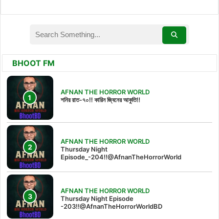
BHOOT FM
AFNAN THE HORROR WORLD
শনির রাত-৭০!! কারিন জ্বিনের আকুতি!!
AFNAN THE HORROR WORLD
Thursday Night
Episode_-204!!@AfnanTheHorrorWorld
AFNAN THE HORROR WORLD
Thursday Night Episode
-203!!@AfnanTheHorrorWorldBD