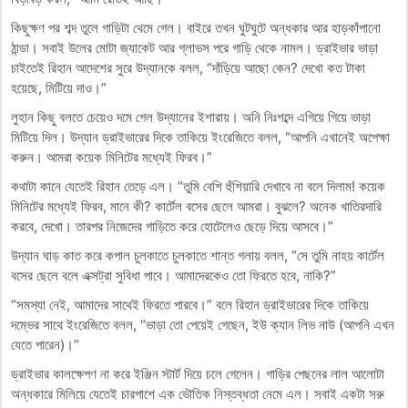
কিছুক্ষণ পর শব্দ তুলে গাড়িটা থেমে গেল। বাইরে তখন ঘুটঘুটে অন্ধকার আর হাড়কাঁপানো
ঠান্ডা। সবাই উলের মোটা জ্যাকেট আর গ্লাভস পরে গাড়ি থেকে নামল। ড্রাইভার ভাড়া
চাইতেই রিহান আদেশের সুরে উদ্যানকে বলল, “দাঁড়িয়ে আছো কেন? দেখো কত টাকা
হয়েছে, মিটিয়ে দাও।”
লুহান কিছু বলতে চেয়েও দমে গেল উদ্যানের ইশারায়। অনি নিঃশব্দে এগিয়ে গিয়ে ভাড়া
মিটিয়ে দিল। উদ্যান ড্রাইভারের দিকে তাকিয়ে ইংরেজিতে বলল, “আপনি এখানেই অপেক্ষা
করুন। আমরা কয়েক মিনিটের মধ্যেই ফিরব।”
কথাটা কানে যেতেই রিহান তেড়ে এল। “তুমি বেশি হুঁশিয়ারি দেখাবে না বলে দিলাম! কয়েক
মিনিটের মধ্যেই ফিরব, মানে কী? কার্টেল বসের ছেলে আমরা। বুঝলে? অনেক খাতিরদারি
করবে, দেখো। তারপর নিজেদের গাড়িতে করে হোটেলেও ছেড়ে দিয়ে আসবে।”
উদ্যান ঘাড় কাত করে কপাল চুলকাতে চুলকাতে শান্ত গলায় বলল, “সে তুমি নাহয় কার্টেল
বসের ছেলে বলে এক্সট্রা সুবিধা পাবে। আমাদেরকেও তো ফিরতে হবে, নাকি?”
“​সমস্যা নেই, আমাদের সাথেই ফিরতে পারবে।” বলে রিহান ড্রাইভারের দিকে তাকিয়ে
দম্ভের সাথে ইংরেজিতে বলল, “ভাড়া তো পেয়েই গেছেন, ইউ ক্যান লিভ নাউ (আপনি এখন
যেতে পারেন)।”
ড্রাইভার কালক্ষেপণ না করে ইঞ্জিন স্টার্ট দিয়ে চলে গেলেন। গাড়ির পেছনের লাল আলোটা
অন্ধকারে মিলিয়ে যেতেই চারপাশে এক ভৌতিক নিস্তব্ধতা নেমে এল। সবাই একটা সরু