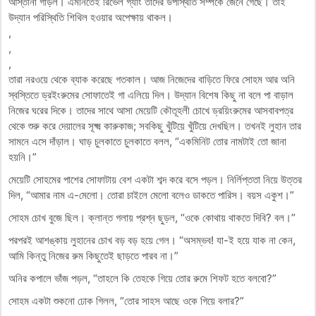
আস্তানা গাড়ল। এমনিতেই রিভেল গ্যাং তাদের উপস্থিতি সম্পর্কে জেনে গেছে। তাই
উদ্যান পরিস্থিতি শিথিল হওয়ার অপেক্ষায় থাকল।
,
,
,
তারা নরওয়ে থেকে ব্যাক করেছে গতকাল। আজ নিজেদের বাড়িতে ফিরে সোহম আর অনি
স্বস্তিতে ড্রইংরুমের সোফাতেই গা এলিয়ে দিল। উদ্যান বিশেষ কিছু না বলে পা বাড়াল
নিজের ঘরের দিকে। তাদের সাথে আসা মেয়েটি কৌতূহলী চোখে ড্রয়িংরুমের আসবাবপত্র
থেকে শুরু করে দেয়ালের সূক্ষ্ম কারুকাজ; সবকিছু খুঁটিয়ে খুঁটিয়ে দেখছিল। তখনই লুহান তার
সামনে এসে দাঁড়াল। ঘাড় চুলকাতে চুলকাতে বলল, “একমিনিট তোর নামটাই তো জানা
হয়নি।”
মেয়েটি সোহমের পাশের সোফাটায় বেশ একটা শব্দ করে বসে পড়ল। নির্লিপ্ততা নিয়ে উত্তর
দিল, “আমার নাম এ-মেলো। তোরা চাইলে মেলো বলেও ডাকতে পারিস। বয়স একুশ।”
সোহম চোখ বুজে ছিল। ক্লান্ত গলায় প্রশ্ন ছুড়ল, “ওকে কোথায় থাকতে দিবি? বল।”
পরপরই আশঙ্কায় লুহানের চোখ বড় বড় হয়ে গেল। “অসম্ভব! যা-ই হয়ে যাক না কেন,
আমি কিন্তু নিজের রুম কিছুতেই ছাড়তে পারব না।”
অনির কপালে ভাঁজ পড়ল, “তাহলে কি তেহকে গিয়ে তোর রুমে শিফট হতে বলবো?”
সোহম একটা শুকনো ঢোক গিলল, “তোর সাহস আছে ওকে গিয়ে বলার?”