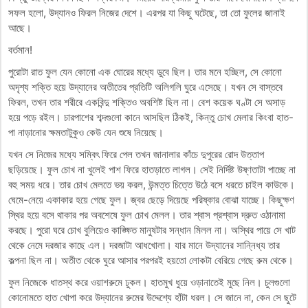
সফল হলো, উদ্যানও ফিরল নিজের দেশে। এরপর যা কিছু ঘটেছে, তা তো ফুলের জানাই
আছে।
বর্তমান!
পুরোটা রাত ফুল যেন কোনো এক ঘোরের মধ্যে ডুবে ছিল। তার মনে হচ্ছিল, সে কোনো
অদৃশ্য শক্তি হয়ে উদ্যানের অতীতের প্রতিটি অলিগলি ঘুরে এসেছে। যখন সে বাস্তবে
ফিরল, তখন তার শরীরে একবিন্দু শক্তিও অবশিষ্ট ছিল না। বেশ কয়েক ঘণ্টা সে অসাড়
হয়ে পড়ে রইল। চারপাশের শব্দগুলো কানে আসছিল ঠিকই, কিন্তু চোখ মেলার কিংবা হাত-
পা নাড়ানোর ক্ষমতাটুকুও কেউ যেন শুষে নিয়েছে।
যখন সে নিজের মধ্যে সম্বিৎ ফিরে পেল তখন জানালার কাঁচে দুপুরের রোদ উত্তাপ
ছড়িয়েছে। ফুল চোখ না খুলেই পাশ ফিরে হাতড়াতে লাগল। সেই নির্দিষ্ট উষ্ণতাটা পাচ্ছে না
বহু সময় ধরে। তার চোখ মেলতে ভয় করল, উন্মত্ত চিত্তে উঠে বসে ধরতে চাইল কাউকে।
ঘেমে-নেয়ে একাকার হয়ে গেছে ফুল। জ্বর ছেড়ে দিয়েছে পরিষ্কার বোঝা যাচ্ছে। কিছুক্ষণ
স্থির হয়ে বসে থাকার পর অবশেষে ফুল চোখ মেলল। তার শ্বাস প্রশ্বাস দ্রুত ওঠানামা
করছে। পুরো ঘরে চোখ বুলিয়েও কাঙ্ক্ষিত মানুষটার সন্ধান মিলল না। অস্থির পায়ে সে খাট
থেকে নেমে দরজার কাছে এল। দরজাটা আধখোলা। যার মানে উদ্যানের সান্নিধ্য তার
কল্পনা ছিল না। অতীত থেকে ঘুরে আসার পরপরই হয়তো লোকটা বেরিয়ে গেছে রুম থেকে।
ফুল নিজেকে ধাতস্থ করে ওয়াশরুমে ঢুকল। হাতমুখ ধুয়ে ওড়ানাতেই মুছে নিল। চুলগুলো
কোনোমতে হাত খোপা করে উদ্যানের রুমের উদ্দেশ্যে হাঁটা ধরল। সে জানে না, কেন সে ছুটে