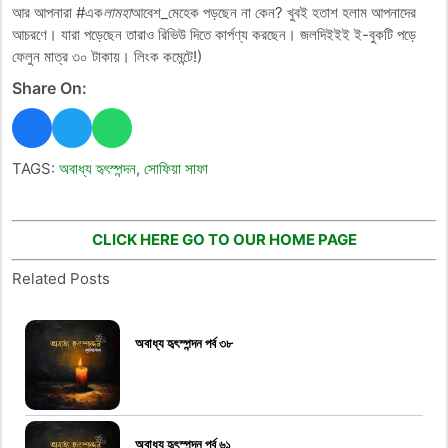
আর আপনারা #এক
লামহা
আবেশ_মেহেক পড়ছেন না কেন? খুবই হতাশ হলাম আপনাদের
আচরণে। যারা পড়েছেন তারাও রিভিউ দিতে কার্পণ্য করছেন। জলদিইইই ই-বুকটি পড়ে
ফেলুন মাত্র ৩০ টাকায়। লিংক কমেন্টে!)
Share On:
TAGS:
অবাধ্য হৃৎস্পন্দন
,
সোফিয়া সাফা
CLICK HERE GO TO OUR HOME PAGE
Related Posts
অবাধ্য হৃৎস্পন্দন পর্ব ৩৮
অবাধ্য হৃৎস্পন্দন পর্ব ৬১