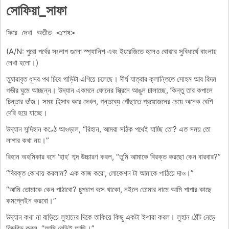
সোফিয়া_সাফা
ফিরে দেখা অতীত <শেষ>
(A/N: পুরো পর্বের সংলাপ গুলো স্প্যানিশ এবং ইংরেজিতে হলেও বোঝার সুবিধার্থে বাংলায়
লেখা হলো।)
তুষারাবৃত ধূসর পথ চিরে গাড়িটা এগিয়ে চলেছে। দীর্ঘ যাত্রার ক্লান্তিতে সোহম আর রিদম
গভীর ঘুমে আচ্ছন্ন। উদ্যান একমনে ফোনের স্ক্রিনে আঙুল চালাচ্ছে, কিন্তু তার কপালে
চিন্তার ভাঁজ। সময় হিসাব করে দেখল, গন্তব্যে পৌঁছাতে প্রয়োজনের চেয়ে অনেক বেশি
দেরি হয়ে যাচ্ছে।
উদ্যান সন্দিহান কণ্ঠে আওড়াল, “রিহান, আমরা সঠিক পথেই যাচ্ছি তো? এত সময় তো
লাগার কথা নয়।”
রিহান অহমিকার বশে ‘হাহ’ শব্দ উচ্চারণ করল, “তুমি আমাকে বিরক্ত করছো কেন বারবার?”
“বিরক্ত কোথায় করলাম? এক কাজ করো, লোকেশন টা আমাকে পাঠিয়ে দাও।”
“আমি তোমাকে কেন পাঠাবো? চুপচাপ বসে থাকো, নইলে তোমার নামে আমি পাপার কাছে
কমপ্লেইন করবো।”
উদ্যান কথা না বাড়িয়ে লুহানের দিকে তাকিয়ে কিছু একটা ইশারা করল। লুহান ঠোঁট নেড়ে
বিড়বিড় করল, “আমি রেডিই আছি।”