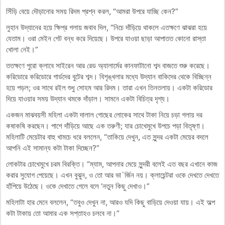
সিঁড়ি বেয়ে দৌড়ানোর সময় রিদম প্রশ্ন করল, “আমরা উপরে যাচ্ছি কেন?”
লুহান উদ্যানের হয়ে ক্ষিপ্র গলায় জবাব দিল, “নিচে দাঁড়িয়ে থাকলে এতক্ষণে ঝাঝরা হয়ে
যেতাম। ওরা মেইন গেট বন্ধ করে দিয়েছে। উপরে যাওয়া ছাড়া আপাতত কোনো রাস্তা
খোলা নেই।”
ততক্ষণে পুরো ক্লাবে সাইরেন আর রেড অ্যালার্মের কানফাটানো শব্দ বাজতে শুরু করেছে।
করিডোরে করিডোরে গার্ডদের বুটের শব্দ। বিশৃঙ্খলার মধ্যে উদ্যান বাকিদের থেকে বিচ্ছিন্ন
হয়ে পড়ল; ওর সাথে রইল শুধু সোহম আর রিদম। তারা এখন তিনতলায়। একটা করিডোর
দিয়ে যাওয়ার সময় উদ্যান থমকে দাঁড়াল। সামনে একটা বিচিত্র দৃশ্য।
একজন মাঝবয়সী মহিলা একটা দালাল গোছের লোকের সাথে টাকা নিয়ে চড়া গলায় দর
কষাকষি করছেন। পাশে দাঁড়িয়ে আছে এক তরুণী; যার চোখেমুখে উপচে পড়া বিতৃষ্ণা।
মহিলাটি মেয়েটার বাহু খামচে ধরে বললেন, “তাকিয়ে দেখুন, এত সুন্দর একটা মেয়ের বদলে
আপনি এই সামান্য কটা টাকা দিচ্ছেন?”
লোকটার চোখেমুখে চরম বিরক্তি। “ম্যাম, আপনার মেয়ে সুন্দরী বলেই এত বছর এখানে কাজ
করার সুযোগ পেয়েছে। এখন বুঝুন, ও তো আর ভা`র্জিন নয়। ক্লায়েন্টরা ওকে দেখতে দেখতে
হাঁপিয়ে উঠেছে। ওকে দেখাতে গেলে বলে ‘নতুন কিছু দেখাও।”
মহিলাটা হার মেনে বললেন, “তবুও দেখুন না, আরও যদি কিছু বাড়িয়ে দেওয়া যায়। এই অল্প
কটা টাকায় তো আমার এক সপ্তাহও চলবে না।”