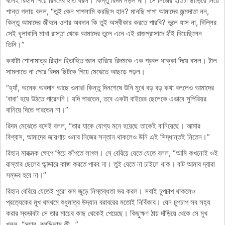
বলেই রিহান গিয়ে রিদমের হাত ধরল। কিন্তু রিদম নড়ল না। সে নিজের হাতটা ছাড়িয়ে নিয়ে
শান্ত গলায় বলল, “তুই কেন পাগলামি করছিস হান? মানছি পাপা আমাদের জন্মদাতা নন,
কিন্তু আমাদের জীবনে ওনার অবদান কি তুই অস্বীকার করতে পারবি? ভুলে যাস না, দিল্লির
সেই ধূলাবালি মাখা রাস্তা থেকে আমাদের তুলে এনে এই রাজপ্রাসাদে ঠাঁই দিয়েছিলেন
তিনি।”
কথাটা শোনামাত্র রিহান হিতাহিত জ্ঞান হারিয়ে রিদমকে এক প্রবল ধাক্কা দিয়ে বসল। টাল
সামলাতে না পেরে রিদম ছিটকে গিয়ে মেঝেতে আছড়ে পড়ল।
“হ্যাঁ, অনেক অবদান আছে ওনার! কিন্তু দিনশেষে উনি মুখে বড় বড় কথা বললেও আমাদের
‘বাবা’ হয়ে উঠতে পারেননি। যদি পারতেন, তবে একটা বাইরের ছেলেকে এভাবে সুপিরিয়র
বানিয়ে দিতে পারতেন না।”
রিদম মেঝেতে বসেই বলল, “তার যাকে যোগ্য মনে হয়েছে তাকেই বানিয়েছে। আমার
বিশ্বাস, আমাদের জায়গায় ওনার নিজের সন্তান থাকলেও উনি এই সিদ্ধান্তই নিতেন।”
রিহান মারাত্মক ক্ষেপে গিয়ে কাঁপতে লাগল। সে বেরিয়ে যেতে যেতে বলল, “আমি কখনোই ওই
রাস্তার ছেলের আন্ডারে কাজ করতে পারব না। তুই যেতে না চাইলে থাক। বাট আমার দ্বারা
সম্ভব হবে না।”
রিহান বেরিয়ে যেতেই পুরো রুম জুড়ে নিস্তব্ধতা ভর করল। সবাই চুপচাপ থাকলেও
প্রত্যেকের মুখ থমথমে শুধুমাত্র উদ্যান বরাবরের মতোই নির্বিকার। যেন চুপচাপ সব সহ্য
করার স্বভাবটা সে তার মায়ের কাছ থেকেই পেয়েছে। কিছুক্ষণ ঠায় দাঁড়িয়ে থেকে সে মুখ
খুলল, “স্যার, বলছিলাম কী…”