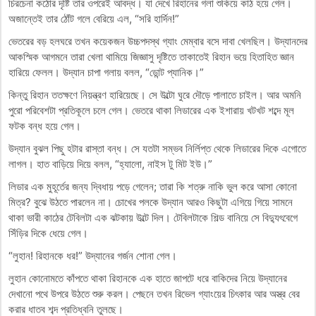
চিরচেনা কঠোর দৃষ্টি তার ওপরেই আবদ্ধ। যা দেখে রিহানের গলা শুকিয়ে কাঠ হয়ে গেল।
অজান্তেই তার ঠোঁট গলে বেরিয়ে এল, “সরি হার্দিন!”
ভেতরের বড় হলঘরে তখন কয়েকজন উচ্চপদস্থ গ্যাং মেম্বার বসে দাবা খেলছিল। উদ্যানদের
আকস্মিক আগমনে তারা খেলা থামিয়ে জিজ্ঞাসু দৃষ্টিতে তাকাতেই রিহান ভয়ে হিতাহিত জ্ঞান
হারিয়ে ফেলল। উদ্যান চাপা গলায় বলল, “ডোন্ট প্যানিক।”
কিন্তু রিহান ততক্ষণে নিয়ন্ত্রণ হারিয়েছে। সে উল্টো ঘুরে দৌড়ে পালাতে চাইল। আর অমনি
পুরো পরিবেশটা প্রতিকূলে চলে গেল। ভেতরে থাকা লিডারের এক ইশারায় খটখট শব্দে মূল
ফটক বন্ধ হয়ে গেল।
উদ্যান বুঝল পিছু হটার রাস্তা বন্ধ। সে যতটা সম্ভব নির্লিপ্ত থেকে লিডারের দিকে এগোতে
লাগল। হাত বাড়িয়ে দিয়ে বলল, “হ্যালো, নাইস টু মিট ইউ।”
লিডার এক মুহূর্তের জন্য দ্বিধায় পড়ে গেলেন; তারা কি শত্রু নাকি ভুল করে আসা কোনো
মিত্র? বুঝে উঠতে পারলেন না। চোখের পলকে উদ্যান আরও কিছুটা এগিয়ে গিয়ে সামনে
থাকা ভারী কাঠের টেবিলটা এক ঝটকায় উল্টে দিল। টেবিলটাকে শিল্ড বানিয়ে সে বিদ্যুৎবেগে
সিঁড়ির দিকে ধেয়ে গেল।
“লুহান! রিহানকে ধর!” উদ্যানের গর্জন শোনা গেল।
​লুহান কোনোমতে কাঁপতে থাকা রিহানকে এক হাতে জাপটে ধরে বাকিদের নিয়ে উদ্যানের
দেখানো পথে উপরে উঠতে শুরু করল। পেছনে তখন রিভেল গ্যাংয়ের চিৎকার আর অস্ত্র বের
করার ধাতব শব্দ প্রতিধ্বনি তুলছে।