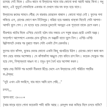
চলেছে সেই দিকে। এটাও জানে না উদ্যানের সাথে তার কোনো কথা আদৌ আছে কিনা। শুধু
জানে, এই মুহূর্তে লোকটাকে একবার না দেখলে তার দম বন্ধ হয়ে যাবে।
উদ্যানের রুমের সামনে পৌঁছে সে বারবার ডোরবেল বাজাল। কোনো সাড়া নেই। ফুলের গলা
শুকিয়ে এল, চোখের কোণে জল টইটম্বুর। মরিয়া হয়ে দরজায় ধাক্কা দিতেই সেটা আপনা-
আপনি খুলে গেল। সে হন্যে হয়ে ভেতরে ঢুকতেই অদ্ভুত এক শূন্যতা তাকে চেপে ধরল।
ধীরপায়ে খাটের দিকে এগিয়ে যেতেই হঠাৎ তার নজরে এল সবুজ রঙের ছোট্ট একটা যন্ত্র।
সন্তর্পণে আশেপাশে একবার চোখ বুলিয়ে সে যন্ত্রটি হাতে তুলে নিল। এপিঠ-ওপিঠ
উল্টেপালটে দেখার পর বুঝতে পারল সেটা একটা টেপ রেকর্ডার।
ফুলের হাত কাঁপল, বুকের ভেতর কোনো একটা কিছু খচখচিয়ে উঠল। চোখের কোণে জমা জল
গাল বেয়ে নামার অপেক্ষায়। সে কাঁপাকাঁপা আঙুলে প্লে বাটনে চাপ দিল। কয়েক সেকেন্ড পার
হয়ে গেল, নিস্তব্ধতা ভাঙল না। তবুও ফুল ধৈর্য ধরে অপেক্ষা করল।
প্রায় দেড় মিনিট পর গুমোট নীরবতা ছিঁড়ে ভেসে এল উদ্যানের সেই পরিচিত গম্ভীর
কণ্ঠস্বর:
“তুই এখন এটা শুনছিস, যার মানে আমি চলে গেছি…”
চলবে,,,
শব্দসংখ্যা: ৩৮০০+
(আর মাত্র হাতে গোনা কয়েকটা পর্বই বাকি আছে। রেসপন্স করা কমিয়ে দিলে চলবে নাকি?