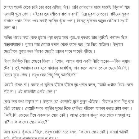
সোহম পকেট থেকে চাবি বের করে এগিয়ে দিল। চাবি ঘোরানোর সাথে সাথেই ‘ক্লিক’ শব্দে
দরজাটা খুলে গেল। বাইরের তুষারশীতল বাতাস ঝাপটা দিয়ে ঢুকল ভেতরে। বাইরের মুক্ত
বাতাসে শ্বাস নিতে পেরে সবাই স্বস্তি খুঁজে পেল। কিন্তু মুক্তির আনন্দ বেশিক্ষণ স্থায়ী
হলো না।
অনির পায়ের ক্ষত থেকে চুইয়ে পড়া রক্ত আর প্রচণ্ড ব্যথায় তার প্রতিটি পদক্ষেপ ছিল
যন্ত্রণাদায়ক। লুহান আর সোহম দুপাশ থেকে তাকে ধরে ধরে নিয়ে যাচ্ছিল। উদ্যান
মেয়েটাকে মুক্ত করে দিলেও মেয়েটা তাদের সাথে সাথেই হাঁটছে।
রিদম বিরক্তি নিয়ে পেছনে ফিরল। “শোন, আমার পাপা একটা নীতি মানেন—‘গিভ অ্যান্ড
টেক’। তুই আমাদের বের হতে সাহায্য করেছিস, তার বদলে আমরা তোকে ছেড়ে দিয়েছি।
হিসাব চুকে গেছে। তবুও কেন পিছু পিছু আসছিস?”
মেয়েটি থামল না। বরফে পা ডুবিয়ে হাঁটতে হাঁটতে দৃঢ় গলায় বলল, “আমি ওখানে ফিরে যেতে
চাই না। ওই জায়গাটা একটা হেল।”
কেউ আর কথা বাড়াল না। উদ্যান তো একদমই মুখে কুলুপ এঁটেছে। রিহানও মাথা নিচু করে
হেঁটে চলেছে। মেয়েটি সবার গম্ভীর মুখের দিকে তাকিয়ে পরিবেশ হালকা করার চেষ্টা করল।
“আই সি, তোদের টিমে একজনও মেয়ে নেই। আচ্ছা তোদের রান্না করে খেতে সমস্যা হয়
না? নাকি কাজের মেয়ে আছে?”
অনি ব্যথায় কুঁকড়ে যাচ্ছিল, তবুও কোনোমতে বলল, “কাজের মেয়ে নেই। রান্না আমিই
করি, বাকিরা পালাক্রমে হাত লাগায়।”