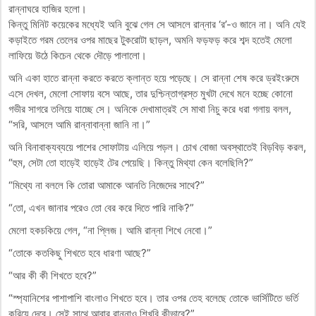
রান্নাঘরে হাজির হলো।
কিন্তু মিনিট কয়েকের মধ্যেই অনি বুঝে গেল সে আসলে রান্নার ‘র’-ও জানে না। অনি যেই
কড়াইতে গরম তেলের ওপর মাছের টুকরোটা ছাড়ল, অমনি ফড়ফড় করে শব্দ হতেই মেলো
লাফিয়ে উঠে কিচেন থেকে দৌড়ে পালালো।
অনি একা হাতে রান্না করতে করতে ক্লান্ত হয়ে পড়েছে। সে রান্না শেষ করে ড্রইংরুমে
এসে দেখল, মেলো সোফায় বসে আছে, তার দুশ্চিন্তাগ্রস্ত মুখটা দেখে মনে হচ্ছে কোনো
গভীর সাগরে তলিয়ে যাচ্ছে সে। অনিকে দেখামাত্রই সে মাথা নিচু করে ধরা গলায় বলল,
“সরি, আসলে আমি রান্নাবান্না জানি না।”
​অনি বিনাবাক্যব্যয়ে পাশের সোফাটায় এলিয়ে পড়ল। চোখ বোজা অবস্থাতেই বিড়বিড় করল,
“হুম, সেটা তো হাড়েই হাড়েই টের পেয়েছি। কিন্তু মিথ্যা কেন বলেছিলি?”
“মিথ্যে না বললে কি তোরা আমাকে আনতি নিজেদের সাথে?”
“তো, এখন জানার পরেও তো বের করে দিতে পারি নাকি?”
মেলো হকচকিয়ে গেল, “না প্লিজ। আমি রান্না শিখে নেবো।”
“তোকে কতকিছু শিখতে হবে ধারণা আছে?”
“আর কী কী শিখতে হবে?”
“স্প্যানিশের পাশাপাশি বাংলাও শিখতে হবে। তার ওপর তেহ বলেছে তোকে ভার্সিটিতে ভর্তি
করিয়ে দেবে। সেই সাথে আবার রান্নাও শিখবি কীভাবে?”