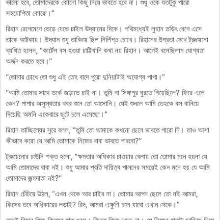
ভালো হবে, তোমাদেরকে কোনো কিছু নিয়ে ভাবতে হবে না। শুধু ওকে যতটুকু পারো
সহযোগিতা কোরো।”
রিহান রেগেমেগে তেড়ে যেতে চাইল উদ্যানের দিকে। পথিমধ্যেই লুহান তড়িৎ বেগে এসে
তাকে আটকায়। উদ্যান শুধু তাকিয়ে ছিল নির্লিপ্ত চোখে। রিহানের উগ্রতা দেখে ট্রুয়েনো
ব্যথিত হলেন, “কার্টেল বস হওয়া চাট্টিখানি কথা নয় রিহান। আগেই বলেছিলাম যোগ্যতা
অর্জন করতে হবে।”
“তোমার চোখে তো শুধু এই তেহ বাদে পুরো দুনিয়াটাই অযোগ্য পাপা।”
“আমি তোমার সাথে তর্কে জড়াতে চাই না। তুমি না সিঙ্গাপুর ঘুরতে গিয়েছিলে? ফিরে এলে
কেন? পাপার অসুস্থতার খবর শুনে তো আসোনি। যেই শুনলে আমি তেহকে বস বানিয়ে
দিয়েছি অমনি একেবারে ছুটে চলে এসেছো।”
রিহান তাচ্ছিল্যের সুরে বলল, “তুমি তো আমাকে কখনো ছেলে ভাবতে পারো নি। তাও আশা
কীভাবে করো যে আমি তোমাকে নিজের বাবা ভাবতে পারবো?”
ট্রুয়েনোর চাউনি শক্ত হলো, “ক্ষমতার অধিকার চাওয়ার বেলায় তো তোমার মনে হয়না যে
আমি তোমাদের বাবা নই। শুধু আমার প্রতি দায়িত্ব পালনের সময়েই কেন মনে হয় যে আমি
তোমাদের জন্মদাতা নই?”
রিহান চেঁচিয়ে উঠল, “এখন থেকে আর চাইব না। তোমার আপন ছেলে তো নই আমরা,
কিসের তবে অধিকারের লড়াই? রিদ, আমরা এক্ষুণি চলে যাবো এখান থেকে।”