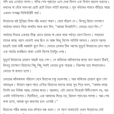
গলি ধরে এগোতে লাগল। গলির শেষ প্রান্তে এসে দেখা মিলল এক বিশাল বহুতল ভবনের।
ভবনের গা ঘেঁষে অসংখ্য ছোট ছোট নিয়ন লাইট জ্বলছে। মূল ফটকের সামনে দাঁড়িয়ে আছে
একদল সশস্ত্র সিকিউরিটি গার্ড।
উদ্যানের ষষ্ঠ ইন্দ্রিয় বিপদ আঁচ করতে পারল। থেমে দাঁড়াল সে। কিন্তু রিহান ততক্ষণে
গার্ডদের সামনে গিয়ে দাপটের সাথে বলে দিল, “আমরা ভিআইপি। ভেতরে যেতে দিন।”
গার্ডদের লিডার একবার তীক্ষ্ণ চোখে তাদের পা থেকে মাথা পর্যন্ত মেপে নিলেন। সম্ভবত
তাদের কাছে আগে থেকেই খবর ছিল যে আজ কিছু বিশেষ অতিথি আসবে। কোনো প্রশ্ন
ছাড়াই তারা ভারী দরজাটা খুলে দিল। ভেতরে ঢোকার ঠিক আগের মুহূর্তে উদ্যানের চোখ পড়ল
এক গার্ডের কবজিতে থাকা একটা বিশেষ ট্যাটুর ওপর।
মুহূর্তে উদ্যানের চোয়াল আড়ষ্ট হয়ে গেল। সে বাকিদের আটকানোর জন্য হাত বাড়াল ঠিকই,
কিন্তু ততক্ষণে রিহানের পিছু পিছু সবাই ভেতরে ঢুকে পড়েছে। নিরুপায় হয়ে উদ্যানকেও
ভেতরে পা রাখতে হলো।
ভেতরের জাঁকজমক পরিবেশ দেখে রিহানের চক্ষু চড়কগাছ। আর বাকিদের চোয়াল ঝুলে গেল
আতঙ্কে। উদ্যান দ্রুত পায়ে এগিয়ে রিহানের কানের কাছে মুখ নিয়ে বলল, “আমার কাছে
তিনটা গুড নিউজ আছে তোমার জন্য। প্রথমত, এটা কোনো সিক্রেট মিটিংপ্লেস নয়, বরং
একটা নাইটক্লাব। দ্বিতীয়ত, এরা আমাদের মিত্র নয়; রিভেল গ্যাংয়ের সদস্য। আর শেষ
কথা হলো, আমরা ভুল জায়গায় চলে এসেছি।”
রিহানের শরীর থরথর করে কাঁপতে শুরু করল। সে পাশে তাকাতেই দেখল উদ্যানের সেই