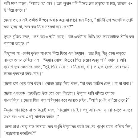
অনি মাথা নাড়ল, “আমার তো নেই। তবে লুহান যদি নিজের রুম ছাড়তে না চায়, তাহলে ও-
ই গিয়ে বলবে।”
মেলো তাদের এই তর্কাতর্কি শুনে অবাক হয়ে মাঝপথে বলে উঠল, “বাড়িটা তো অতোটাও ছোট
মনে হচ্ছে না, তবে রুম নিয়ে সমস্যা হবে কেন?”
লুহান বুঝিয়ে বলল, “রুম আরও দুটো আছে। বাট একটাকে মিটিং রুম আরেকটাকে স্টাডি রুম
বানানো হয়েছে।”
কিছুক্ষণ পর একটা কুইক শাওয়ার নিয়ে ফিরে এল উদ্যান। তার পিছু পিছু লেজ নাড়তে
নাড়তে তানও বেরিয়ে এল। উদ্যান সোজা কিচেনে গিয়ে চায়ের জন্য পানি বসাল। অনি
সুযোগ বুঝে মেলোকে বলল, “তুই গিয়ে ওকে চা বানিয়ে দে, যা। তাহলে হয়তো তোর জন্য
রুমের ব্যবস্থা করে দেবে।”
মেলো তব্দা খেয়ে বসে রইল। সোহম তাড়া দিয়ে বলল, “হা করে আছিস কেন। যা না বাবা।”
মেলো একরকম ধড়ফড়িয়ে উঠে চলে গেল কিচেনে। উদ্যান পানি বসিয়ে তানকে
খাওয়াচ্ছিল। মেলো গিয়ে গলা পরিষ্কার করে জানতে চাইল, “আমি চা-টা বানিয়ে দেবো?”
উদ্যান তার দিকে না তাকিয়েই বলল, “প্রয়োজন নেই। শুধু অনি যখন রান্না করতে আসবে
তখন বরং ওকে একটু সাহায্য করিস।”
মেলো মাথা নেড়ে চলে আসতে নেবে তখুনি উদ্যানের ভরাট কণ্ঠের প্রশ্ন তাকে থামিয়ে দিল,
“পড়াশোনা করেছিস?”