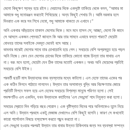
মেলো কিছুক্ষণ স্তব্ধ হয়ে রইল। দেয়ালের দিকে একদৃষ্টে তাকিয়ে থেকে বলল, “আমার মা
আমাকে শুধু মনোরঞ্জন করতেই শিখিয়েছে। অন্য কিছুই শেখায় নি। আমি দরকার হলে
দিনরাত এক করে সব শিখে নেবো, শুধু আমাকে থাকতে দে এখানে।”
অনি একবার আঁড়চোখে তাকাল মেলোর দিকে। মনে মনে হাসল সে; আচ্ছা, মেলো কি জানে
সে আসলে একজন প্লেবয়? জানলে কি আর তার সামনে এভাবে বলতে পারত? মেয়েটা
বোধহয় তাদের সবাইকে দেবদূত ভেবেই বসে আছে।
ভাবনার মাঝেই মেলোর সাথে তার চোখাচোখি হয়ে গেল। সবচেয়ে বেশি অপ্রস্তুত হয়ে পড়ল
অনি নিজে। কেন যেন মেলোর চোখের দিকে তাকিয়ে কোনো বাজে চিন্তা তার মাথায় এল
না। বরং মনে হলো, মেয়েটা যেন ঠিক তাদের মতোই একজন। অথচ অনি মেয়েদের প্রতিই
সবচেয়ে বেশি উইক।
পরবর্তী ছয়টি মাস উদ্যানদের বড্ড ব্যস্ততার মধ্যে কাটলো। এল হেফে তাদের একের পর
এক কঠিন মিশনে পাঠাতে লাগলেন। উদ্যান তার অসামান্য বুদ্ধি আর বিচক্ষণতার জোরে
প্রতিটি মিশনে সফল হয়ে এল হেফের সবচেয়ে বিশ্বস্ত মানুষে পরিণত হলো। সেই
শুভক্ষণটিও এল একদিন, যখন উদ্যানকে কার্টেলের ‘এল সেগুন্দো’ পদে নিযুক্ত করা হলো।
সময়ের স্রোতে দিন গড়িয়ে বছর পেরোল। এক বৃষ্টিস্নাত দিনের পরে অনিলাকেও তুলে নিয়ে
এল অনি। উদ্যান প্রথমে একটু মেজাজ দেখালেও বেশি কিছুই বলেনি। কারণ সে কখনোই
কারো পার্সোনাল বিষয়ে হস্তক্ষেপ করতে পছন্দ করতো না।
এল সেগুন্দো হওয়ার পরপরই উদ্যান তার বাবার উন্নত চিকিৎসার জন্য সব ব্যবস্থা সম্পন্ন