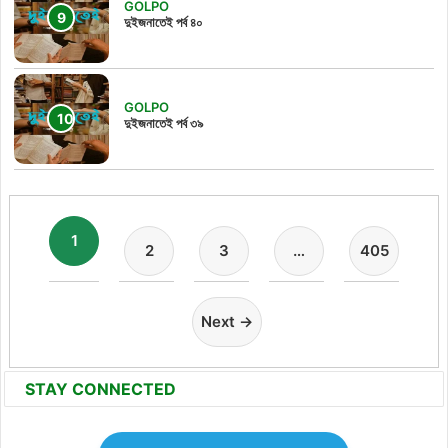
GOLPO
দুইজনাতেই পর্ব ৪০
GOLPO
দুইজনাতেই পর্ব ৩৯
1
2
3
…
405
Next →
STAY CONNECTED