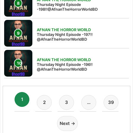
Thursday Night Episode
-198!!@AfnanTheHorrorWorldBD
AFNAN THE HORROR WORLD
Thursday Night Episode -197!!‪
@AfnanTheHorrorWorldBD‬
AFNAN THE HORROR WORLD
Thursday Night Episode -196!!
@AfnanTheHorrorWorldBD
1
2
3
…
39
Next →