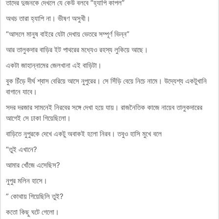
তাদের দুজনকে দেখলে যে কেউ বলবে “হ্যাপি কাপল”
অথচ তারা হ্যাপি না। ভীষণ অসুখী।
“আসলে মানুষ বাইরে যেটা দেখায় ভেতরে সম্পূর্ণ ভিন্ন”
আর তালুকদার বাড়ির ইট পাথরের মধ্যেও রহস্য লুকিয়ে আছে।
একটা জাহান্নামের জেলখানা এই বাড়িটা।
বুক চিঁড়ে দীর্ঘ শ্বাস বেরিয়ে আসে নুপুরের। সে সিঁড়ি বেয়ে নিচে নামে। উদ্যেশ্য একটুখানি
বাগানে যাবে।
সদর দরজার সামনেই নিরবের সঙ্গে দেখা হয়ে যায়। রাজনৈতিক কাজে নায়েব তালুকদারের
আগেই সে ঢাকা গিয়েছিলো।
বাড়িতে নুপুরকে দেখে একটু অবাকই হলো নিরব। তবুও হাসি মুখে বলে
“তুই এখানে?
আমার খোঁজে এসেছিস?
নুপুর মলিন হাসে।
” কোথায় গিয়েছিলি তুই?
কতো কিছু ঘটে গেলো।