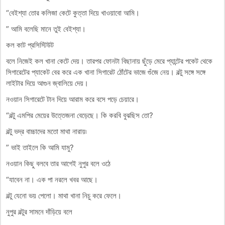
“বেইশ্যা তোর কলিজা কেটে কুত্তা দিয়ে খাওয়াবো আমি।
” আমি বলেছি মানে তুই বেইশ্যা।
কল কাট প্রসিস্টিউট
বলে নিজেই কল খানা কেটে দেয়। তারপর ফোনটা বিছানায় ছুঁড়ে মেরে প্যান্টের পকেট থেকে
সিগারেটের প্যাকেট বের করে এক খানা সিগারেট ঠোঁটের ভাজে গুঁজে নেয়। বল্টু সঙ্গে সঙ্গে
লাইটার দিয়ে আগুন জ্বালিয়ে দেয়।
নওয়ান সিগারেটে টান দিয়ে আরাম করে বসে পড়ে চেয়ারে।
“বল্টু এমপির মেয়ের উত্তেজনা বেড়েছে। কি করবি বুঝছিস তো?
বল্টু ভদ্র বাচ্চাদের মতো মাথা নারায়৷
” ভাই তাইলে কি আমি যামু?
নওয়ান কিছু বলবে তার আগেই নুপুর বলে ওঠে
“যাবেন না। এক পা নরলে খবর আছে।
বল্টু যেনো ভয় পেলো। মাথা খানা নিচু করে ফেলে।
নুপুর বল্টুর সামনে দাঁড়িয়ে বলে