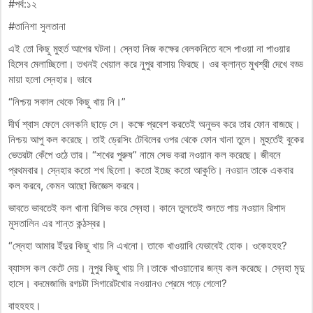
#পর্ব:১২
#তানিশা সুলতানা
এই তো কিছু মুহুর্ত আগের ঘটনা। স্নেহা নিজ কক্ষের বেলকনিতে বসে পাওয়া না পাওয়ার
হিসেব মেলাচ্ছিলো। তখনই খেয়াল করে নুপুর বাসায় ফিরছে। ওর ক্লান্ত মুখশ্রী দেখে বড্ড
মায়া হলো স্নেহার। ভাবে
“নিশ্চয় সকাল থেকে কিছু খায় নি।”
দীর্ঘ শ্বাস ফেলে বেলকনি ছাড়ে সে। কক্ষে প্রবেশ করতেই অনুভব করে তার ফোন বাজছে।
নিশ্চয় আপু কল করেছে। তাই ড্রেসিং টেবিলের ওপর থেকে ফোন খানা তুলে। মুহুর্তেই বুকের
ভেতরটা কেঁপে ওঠে তার। “শখের পুরুষ” নামে সেভ করা নওয়ান কল করেছে। জীবনে
প্রথমবার। স্নেহার কতো শখ ছিলো। কতো ইচ্ছে কতো আকুতি। নওয়ান তাকে একবার
কল করবে, কেমন আছো জিজ্ঞেস করবে।
ভাবতে ভাবতেই কল খানা রিসিভ করে স্নেহা। কানে তুলতেই শুনতে পায় নওয়ান রিশাদ
মুসতালিন এর শান্ত কন্ঠস্বর।
“স্নেহা আমার ইঁদুর কিছু খায় নি এখনো। তাকে খাওয়াবি যেভাবেই হোক। ওকেহহহ?
ব্যাসস কল কেটে দেয়। নুপুর কিছু খায় নি।তাকে খাওয়ানোর জন্য কল করেছে। স্নেহা মৃদু
হাসে। বদমেজাজি রগচটা সিগারেটখোর নওয়ানও প্রেমে পড়ে গেলো?
বাহহহহ।