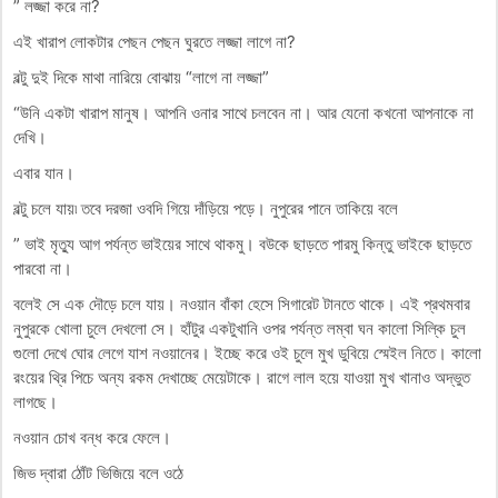
” লজ্জা করে না?
এই খারাপ লোকটার পেছন পেছন ঘুরতে লজ্জা লাগে না?
বল্টু দুই দিকে মাথা নারিয়ে বোঝায় “লাগে না লজ্জা”
“উনি একটা খারাপ মানুষ। আপনি ওনার সাথে চলবেন না। আর যেনো কখনো আপনাকে না
দেখি।
এবার যান।
বল্টু চলে যায়৷ তবে দরজা ওবদি গিয়ে দাঁড়িয়ে পড়ে। নুপুরের পানে তাকিয়ে বলে
” ভাই মৃত্যু আগ পর্যন্ত ভাইয়ের সাথে থাকমু। বউকে ছাড়তে পারমু কিন্তু ভাইকে ছাড়তে
পারবো না।
বলেই সে এক দৌড়ে চলে যায়। নওয়ান বাঁকা হেসে সিগারেট টানতে থাকে। এই প্রথমবার
নুপুরকে খোলা চুলে দেখলো সে। হাঁটুর একটুখানি ওপর পর্যন্ত লম্বা ঘন কালো সিল্কি চুল
গুলো দেখে ঘোর লেগে যাশ নওয়ানের। ইচ্ছে করে ওই চুলে মুখ ডুবিয়ে স্মেইল নিতে। কালো
রংয়ের থ্রি পিচে অন্য রকম দেখাচ্ছে মেয়েটাকে। রাগে লাল হয়ে যাওয়া মুখ খানাও অদ্ভুত
লাগছে।
নওয়ান চোখ বন্ধ করে ফেলে।
জিভ দ্বারা ঠোঁট ভিজিয়ে বলে ওঠে