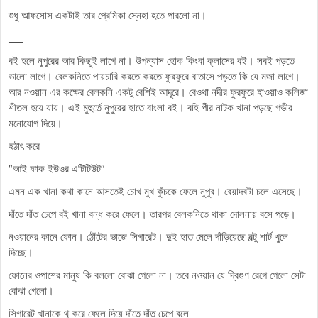
শুধু আফসোস একটাই তার প্রেমিকা স্নেহা হতে পারলো না।
___
বই হলে নুপুরের আর কিছুই লাগে না। উপন্যাস হোক কিংবা ক্লাসের বই। সবই পড়তে
ভালো লাগে। বেলকনিতে পায়চারি করতে করতে ফুরফুরে বাতাসে পড়তে কি যে মজা লাগে।
আর নওয়ান এর কক্ষের বেলকনি একটু বেশিই আদূরে। বেওথা নদীর ফুরফুরে হাওয়াও কলিজা
শীতল হয়ে যায়। এই মুহুর্তে নুপুরের হাতে বাংলা বই। বহি পীর নাটক খানা পড়ছে গভীর
মনোযোগ দিয়ে।
হঠাৎ করে
“আই ফাক ইউওর এটিটিউট”
এমন এক খানা কথা কানে আসতেই চোখ মুখ কুঁচকে ফেলে নুপুর। বেয়াদবটা চলে এসেছে।
দাঁতে দাঁত চেপে বই খানা বন্ধ করে ফেলে। তারপর বেলকনিতে থাকা দোলনায় বসে পড়ে।
নওয়ানের কানে ফোন। ঠোঁটের ভাজে সিগারেট। দুই হাত মেলে দাঁড়িয়েছে বল্টু শার্ট খুলে
দিচ্ছে।
ফোনের ওপাশের মানুষ কি বললো বোঝা গেলো না। তবে নওয়ান যে দ্বিগুণ রেগে গেলো সেটা
বোঝা গেলো।
সিগারেট খানাকে থু করে ফেলে দিয়ে দাঁতে দাঁত চেপে বলে