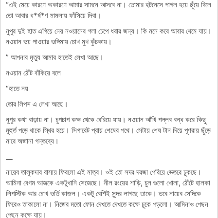
“এই মেয়ে কারণে অকারণে আমার সামনে আসবে না। তোমার হটনেসে পাগল হয়ে ছুঁয়ে দিলে
তো আবার ধ*র্ষ*ণ মামলায় ফাঁসিয়ে দিবা।
নুপুর দুই হাত এগিয়ে নেয় নওয়ানের গলা চেপে ধরার জন্য। কি মনে করে আবার থেমে যায়।
নওয়ান ভয় পাওয়ার ভঙ্গিমায় চোখ মুখ কুঁচকায়।
” আপনার মৃত্যু আমার হাতেই লেখা আছে।
নওয়ান ঠোঁট বাঁকিয়ে বলে
“হাতে নয়
তোর লিপস এ লেখা আছে।
নুপুর কথা বাড়ায় না। চুপচাপ কক্ষ থেকে বেরিয়ে যায়। নওয়ান আঁখি পল্লব বন্ধ করে কিছু
মুহুর্ত পড়ে থাকে স্থির হয়ে। সিগারেট প্রায় শেষের পথে। সেটায় শেষ টান দিয়ে পূণরায় ছুঁড়ে
মারে অজানা গন্তব্যে।
__
নায়েব তালুকদার বাসায় ফিরলো এই মাত্র। ওই তো সদর দরজা পেরিয়ে ভেতরে ঢুকছে।
আমিনা বেগম আজকে একটুখানি সেজেছে। নীল রংয়ের শাড়ি, চুল গুলো খোলা, ঠোঁটে হালকা
লিপস্টিক আর চোখ ভর্তি কাজল। একটু বেশিই সুন্দর লাগছে তাকে। তবে নায়েব সেদিকে
ফিরেও তাকালো না। নিজের মতো ফোন দেখতে দেখতে কক্ষে ঢুকে পড়লো। আমিনাও পেছন
পেছন কক্ষে যায়।