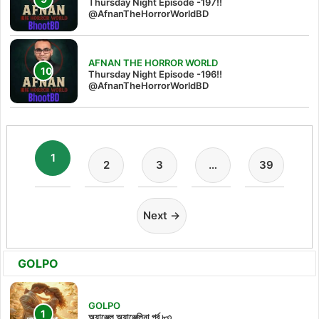
Thursday Night Episode -197!!‪
@AfnanTheHorrorWorldBD‬
AFNAN THE HORROR WORLD
Thursday Night Episode -196!!
@AfnanTheHorrorWorldBD
1
2
3
…
39
Next →
GOLPO
GOLPO
অ্যাঞ্জেল অ্যাঞ্জেলিনা পর্ব ৮৩