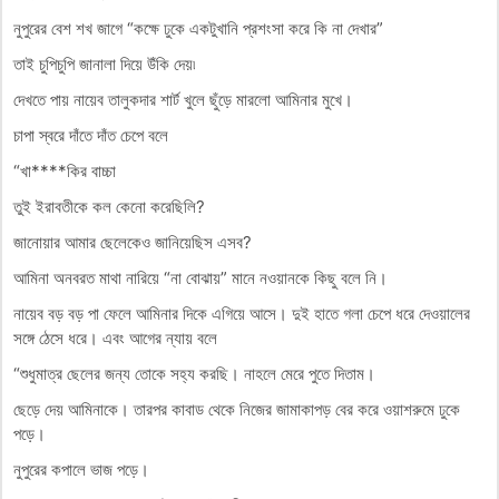
নুপুরের বেশ শখ জাগে “কক্ষে ঢুকে একটুখানি প্রশংসা করে কি না দেখার”
তাই চুপিচুপি জানালা দিয়ে উঁকি দেয়৷
দেখতে পায় নায়েব তালুকদার শার্ট খুলে ছুঁড়ে মারলো আমিনার মুখে।
চাপা স্বরে দাঁতে দাঁত চেপে বলে
“খা****কির বাচ্চা
তুই ইরাবতীকে কল কেনো করেছিলি?
জানোয়ার আমার ছেলেকেও জানিয়েছিস এসব?
আমিনা অনবরত মাথা নারিয়ে “না বোঝায়” মানে নওয়ানকে কিছু বলে নি।
নায়েব বড় বড় পা ফেলে আমিনার দিকে এগিয়ে আসে। দুই হাতে গলা চেপে ধরে দেওয়ালের
সঙ্গে ঠেসে ধরে। এবং আগের ন্যায় বলে
“শুধুমাত্র ছেলের জন্য তোকে সহ্য করছি। নাহলে মেরে পুতে দিতাম।
ছেড়ে দেয় আমিনাকে। তারপর কাবাড থেকে নিজের জামাকাপড় বের করে ওয়াশরুমে ঢুকে
পড়ে।
নুপুরের কপালে ভাজ পড়ে।